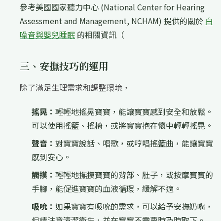
參考美國國家聽力中心 (National Center for Hearing
Assessment and Management, NCHAM) 提供的關於
白
噪音與嬰兒睡眠
的相關資訊（
三、安撫技巧的運用
除了滿足生理需求和調整環境，
搖晃：
輕輕地搖晃寶寶，能讓寶寶感到安全和放鬆。
可以使用搖籃、搖椅，或將寶寶抱在懷中輕輕搖晃。
聲音：
對寶寶說話、唱歌，或哼唱搖籃曲，能讓寶寶
感到安心。
觸摸：
輕輕地撫摸寶寶的背部、肚子，或按摩寶寶的
手腳，能促進寶寶的血液循環，緩解不適。
吸吮：
如果寶寶有吸吮的需求，可以給予安撫奶嘴，
但請注意清潔衛生，並在寶寶不需要時及時取下。