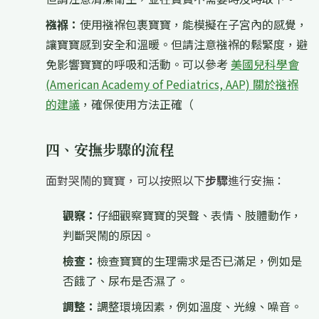
襁褓：
使用襁褓包裹寶寶，能模擬在子宮內的感覺，
讓寶寶感到安全和溫暖。但請注意襁褓的鬆緊度，避
免影響寶寶的呼吸和活動。可以參考
美國兒科學會
(American Academy of Pediatrics, AAP) 關於襁褓
的建議
，確保使用方法正確（
四、安撫步驟的流程
面對哭鬧的寶寶，可以按照以下
步驟
進行安撫：
觀察：
仔細觀察寶寶的哭聲、表情、肢體動作，
判斷哭鬧的原因。
檢查：
檢查寶寶的生理需求是否已滿足，例如是
否餓了、尿布是否濕了。
調整：
調整環境因素，例如溫度、光線、噪音。