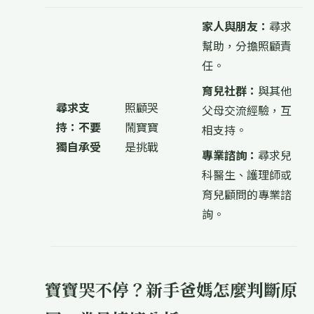
家人與朋友：
尋求
幫助，分擔照顧責
任。
育兒社群：
與其他
尋求支
照顧哭
父母交流經驗，互
持：不要
鬧寶寶
相支持。
獨自承受
是挑戰
專業諮詢：
尋求兒
科醫生、護理師或
育兒顧問的專業諮
詢。
寶寶哭不停？新手爸媽怎麼判斷原