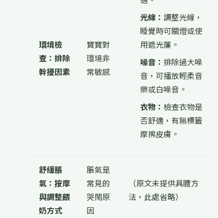
光線：
調整光線，
睡覺時可關燈或使
環境檢
寶寶對
用遮光簾。
查：排除
環境非
噪音：
排除過大噪
幹擾因素
常敏感
音，可播放輕柔音
樂或白噪音。
衣物：
檢查衣物是
否舒適，有無標籤
摩擦皮膚。
舒緩脹
脹氣是
氣：按摩
常見的
（原文未提供具體方
與調整餵
哭鬧原
法，此處省略）
奶方式
因