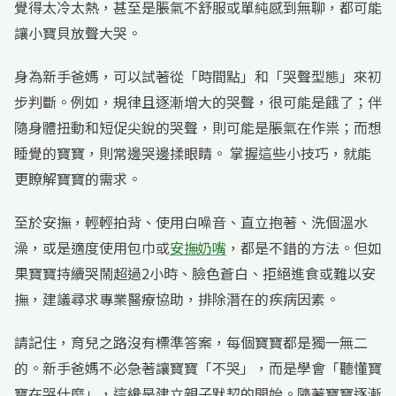
覺得太冷太熱，甚至是脹氣不舒服或單純感到無聊，都可能
讓小寶貝放聲大哭。
身為新手爸媽，可以試著從「時間點」和「哭聲型態」來初
步判斷。例如，規律且逐漸增大的哭聲，很可能是餓了；伴
隨身體扭動和短促尖銳的哭聲，則可能是脹氣在作祟；而想
睡覺的寶寶，則常邊哭邊揉眼睛。 掌握這些小技巧，就能
更瞭解寶寶的需求。
至於安撫，輕輕拍背、使用白噪音、直立抱著、洗個溫水
澡，或是適度使用包巾或
安撫奶嘴
，都是不錯的方法。但如
果寶寶持續哭鬧超過2小時、臉色蒼白、拒絕進食或難以安
撫，建議尋求專業醫療協助，排除潛在的疾病因素。
請記住，育兒之路沒有標準答案，每個寶寶都是獨一無二
的。新手爸媽不必急著讓寶寶「不哭」，而是學會「聽懂寶
寶在哭什麼」，這纔是建立親子默契的開始。隨著寶寶逐漸