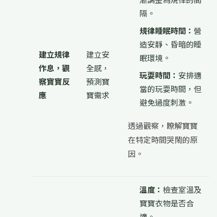
隔。
規律睡眠時間：
營
造安靜、昏暗的睡
建立規律
建立安
眠環境。
作息，觀
全感，
玩耍時間：
安排適
察寶寶反
預測寶
當的玩耍時間，但
應
寶需求
避免過度刺激。
透過觀察，瞭解寶寶
在特定時間哭鬧的原
因。
溫度：
檢查室溫及
寶寶衣物是否合
適。