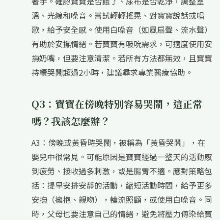
著手。確認寶寶是否餓了、尿布是否乾淨，調整室
溫、光線和噪音。嘗試輕輕搖晃、對寶寶說話或唱
歌，給予安全感。使用白噪音（如風扇聲、流水聲）
有助於安撫情緒。若寶寶有吸吮需求，可適度使用安
撫奶嘴，但要注意清潔。若所有方法都無效，且寶寶
持續哭鬧超過2小時，建議尋求專業醫療協助。
Q3：寶寶在傍晚特別容易哭鬧，這正常
嗎？我該怎麼辦？
A3：傍晚或黃昏時哭鬧，被稱為「黃昏哭鬧」，在
嬰兒中很常見。可能原因是寶寶經過一整天的活動感
到疲勞、接收過多刺激，或是腸胃不適。應對策略包
括：提早安排安靜的活動，縮短活動時間，給予更多
安撫（擁抱、親吻），輪流照顧，或使用白噪音。同
時，父母也要注意自己的情緒，避免將壓力傳染給寶