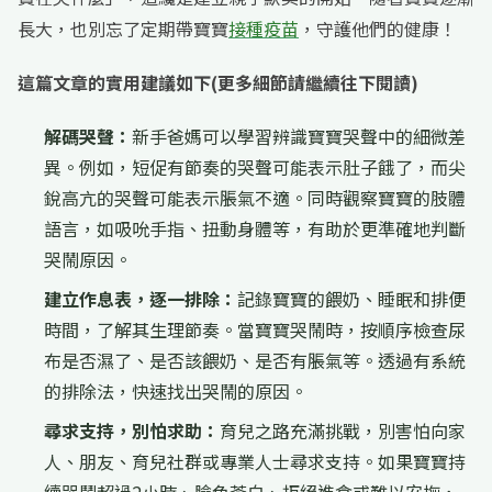
長大，也別忘了定期帶寶寶
接種疫苗
，守護他們的健康！
這篇文章的實用建議如下(更多細節請繼續往下閱讀)
解碼哭聲：
新手爸媽可以學習辨識寶寶哭聲中的細微差
異。例如，短促有節奏的哭聲可能表示肚子餓了，而尖
銳高亢的哭聲可能表示脹氣不適。同時觀察寶寶的肢體
語言，如吸吮手指、扭動身體等，有助於更準確地判斷
哭鬧原因。
建立作息表，逐一排除：
記錄寶寶的餵奶、睡眠和排便
時間，了解其生理節奏。當寶寶哭鬧時，按順序檢查尿
布是否濕了、是否該餵奶、是否有脹氣等。透過有系統
的排除法，快速找出哭鬧的原因。
尋求支持，別怕求助：
育兒之路充滿挑戰，別害怕向家
人、朋友、育兒社群或專業人士尋求支持。如果寶寶持