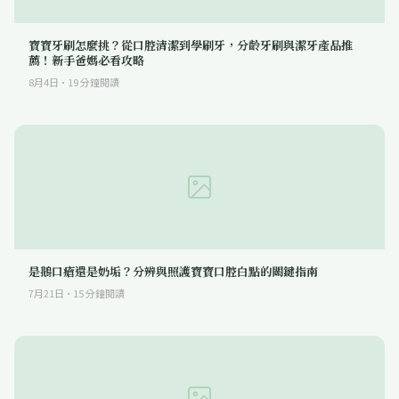
寶寶牙刷怎麼挑？從口腔清潔到學刷牙，分齡牙刷與潔牙產品推
薦！新手爸媽必看攻略
8月4日
·
19
分鐘閱讀
是鵝口瘡還是奶垢？分辨與照護寶寶口腔白點的關鍵指南
7月21日
·
15
分鐘閱讀