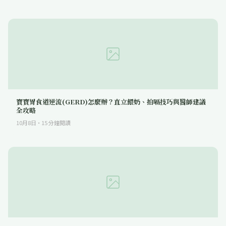
寶寶胃食道逆流(GERD)怎麼辦？直立餵奶、拍嗝技巧與醫師建議
全攻略
10月8日
·
15
分鐘閱讀