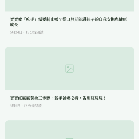
寶寶愛「吃手」需要制止嗎？從口腔期認識孩子的自我安撫與健康
成長
5月24日
·
15
分鐘閱讀
寶寶紅屁屁黃金三步驟：新手爸媽必看，告別紅屁屁！
3月5日
·
17
分鐘閱讀