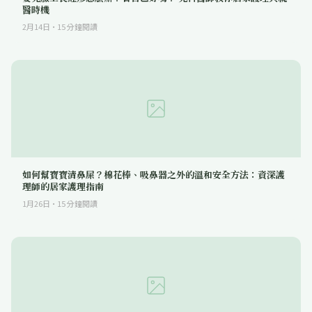
醫時機
2月14日
·
15
分鐘閱讀
如何幫寶寶清鼻屎？棉花棒、吸鼻器之外的溫和安全方法：資深護
理師的居家護理指南
1月26日
·
15
分鐘閱讀