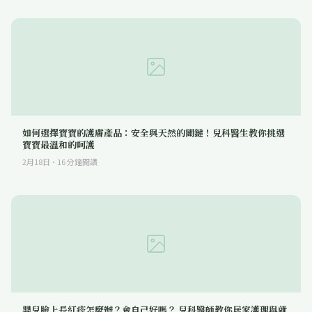
如何選擇寶寶的護膚產品：安全與天然的關鍵！兒科醫生教你挑選
寶寶最溫和的呵護
2月18日
·
16
分鐘閱讀
嬰兒臉上長紅疹怎麼辦？會自己好嗎？ 兒科醫師教你居家護理與就