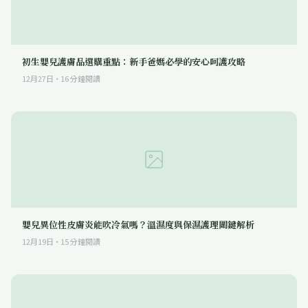
初生嬰兒護膚品選購重點：新手爸媽必學的安心呵護攻略
12月27日
·
16
分鐘閱讀
嬰兒異位性皮膚炎能吹冷氣嗎？溫濕度與保濕護理關鍵解析
12月19日
·
15
分鐘閱讀