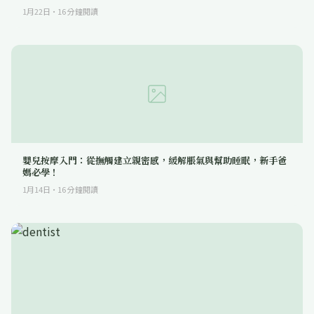
1月22日
·
16
分鐘閱讀
嬰兒按摩入門：從撫觸建立親密感，緩解脹氣與幫助睡眠，新手爸
媽必學！
1月14日
·
16
分鐘閱讀