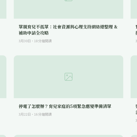
單親育兒不孤單：社會資源與心理支持網絡總整理 &
補助申請全攻略
3月30日
·
18
分鐘閱讀
停電了怎麼辦？育兒家庭的5項緊急應變準備清單
3月22日
·
16
分鐘閱讀