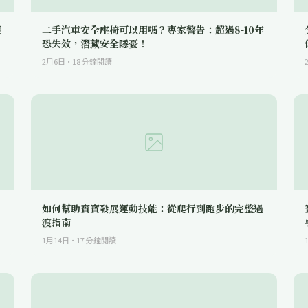
懷
二手汽車安全座椅可以用嗎？專家警告：超過8-10年
恐失效，潛藏安全隱憂！
2月6日
·
18
分鐘閱讀
如何幫助寶寶發展運動技能：從爬行到跑步的完整過
渡指南
1月14日
·
17
分鐘閱讀