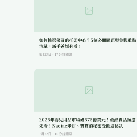
如何挑選優質的托嬰中心？5個必問問題與參觀重點
清單，新手爸媽必看！
8月23日
·
17
分鐘閱讀
2025年嬰兒用品市場破575億美元！最熱賣品類搶
先看！Naeiae米餅、寶寶的秘密受歡迎秘訣
7月22日
·
16
分鐘閱讀