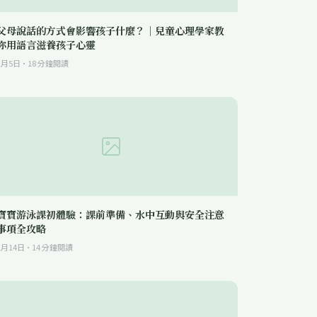
父母說話的方式會影響孩子什麼？｜兒童心理學家教
你用語言滋養孩子心靈
2月5日
·
18
分鐘閱讀
寶寶游泳課初體驗：課前準備、水中互動與安全注意
事項全攻略
1月14日
·
14
分鐘閱讀