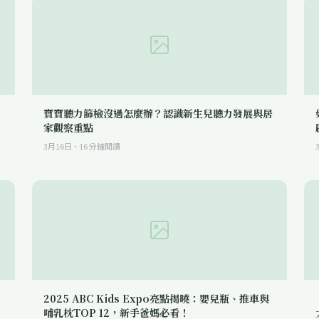
寶寶聽力篩檢沒過怎麼辦？認識新生兒聽力發展與居
家觀察重點
3月16日
·
16
分鐘閱讀
2025 ABC Kids Expo亮點揭曉：嬰兒瓶、推車與
哺乳枕TOP 12，新手爸媽必看！