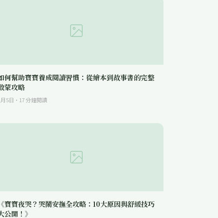
如何幫助寶寶養成閱讀習慣：從繪本到故事書的完整
啟蒙攻略
3月5日
·
17
分鐘閱讀
《寶寶夜哭？哭鬧安撫全攻略：10大原因與舒緩技巧
大公開！》