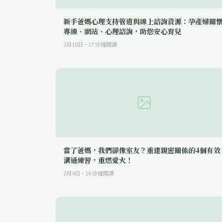
新手爸媽心理支持管道與線上諮詢資源：孕產婦關
專線、網站、心理諮詢，助您安心育兒
2月10日
·
17
分鐘閱讀
當了爸媽，我們卻像室友？重建親密關係的4個有效
溝通練習，重燃愛火！
2月4日
·
16
分鐘閱讀