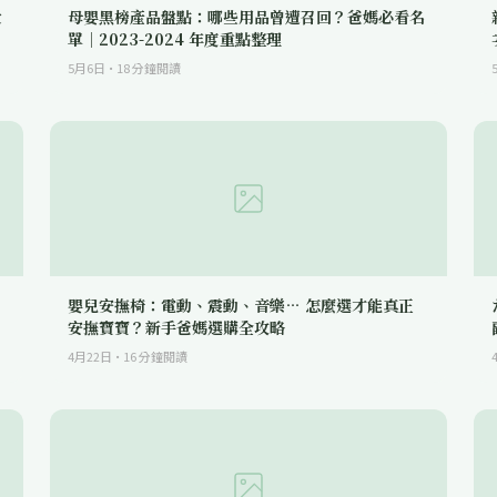
愛
母嬰黑榜產品盤點：哪些用品曾遭召回？爸媽必看名
單｜2023-2024 年度重點整理
5月6日
·
18
分鐘閱讀
嬰兒安撫椅：電動、震動、音樂… 怎麼選才能真正
安撫寶寶？新手爸媽選購全攻略
4月22日
·
16
分鐘閱讀