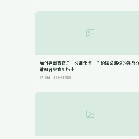
如何判斷寶寶是「分離焦慮」？給職業媽媽的溫柔
離練習與實用指南
6月9日
·
15
分鐘閱讀