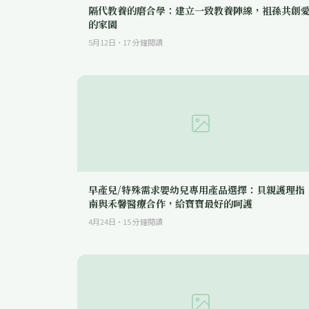
隔代教養的磨合學：建立一致教養陣線，祖孫共創
的家園
5月12日
·
17
分鐘閱讀
早產兒/特殊需求嬰幼兒專用產品選擇：貝親護理指
南與禾馨醫療合作，給寶寶最好的呵護
4月24日
·
15
分鐘閱讀