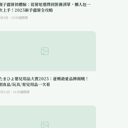
親子露營初體驗：從營地選擇到裝備清單，懶人包一
次上手！2025新手露營全攻略
5月4日
·
18
分鐘閱讀
たまひよ嬰兒用品大賞2025：爸媽最愛品牌揭曉！
副食品/玩具/育兒用品一次看
4月21日
·
16
分鐘閱讀