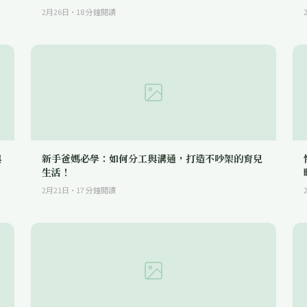
2月26日
·
18
分鐘閱讀
與
新手爸媽必學：如何分工與溝通，打造不吵架的育兒
生活！
2月21日
·
17
分鐘閱讀