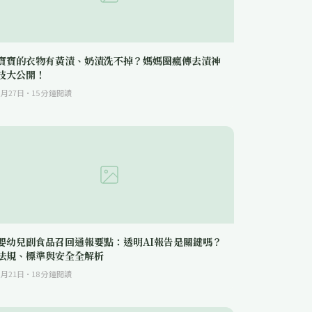
寶寶的衣物有黃漬、奶漬洗不掉？媽媽圈瘋傳去漬神
技大公開！
3月27日
·
15
分鐘閱讀
嬰幼兒副食品召回通報要點：透明AI報告是關鍵嗎？
法規、標準與安全全解析
3月21日
·
18
分鐘閱讀