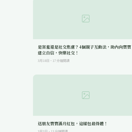
是害羞還是社交焦慮？4個親子互動法，助內向寶寶
建立自信，快樂社交！
3月18日
·
17
分鐘閱讀
送朋友寶寶滿月紅包，這樣包最得體！
3月3日
·
13
分鐘閱讀