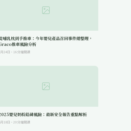
從哺乳枕到手推車：今年嬰兒產品召回事件總整理，
Graco推車風險分析
7月24日
·
16
分鐘閱讀
2025嬰兒奶粉鉛砷風險：最新安全報告重點解析
6月18日
·
20
分鐘閱讀