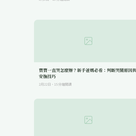
寶寶一直哭怎麼辦？新手爸媽必看：判斷哭鬧原因
安撫技巧
2月22日
·
15
分鐘閱讀