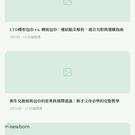
LTD蝶形包巾 vs. 傳統包巾：優缺點全解析，適合月齡與選購指南
5月5日
·
18
分鐘閱讀
新生兒抱被與包巾的差異與選擇建議：新手父母必學的完整教學
1月23日
·
17
分鐘閱讀