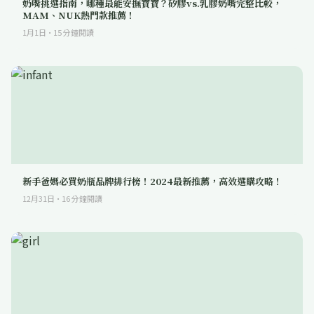
奶嘴挑選指南，哪種最能安撫寶寶？矽膠vs.乳膠奶嘴完整比較，
MAM、NUK熱門款推薦！
1月1日
·
15
分鐘閱讀
新手爸媽必買奶瓶品牌排行榜！2024最新推薦，高效選購攻略！
12月31日
·
16
分鐘閱讀