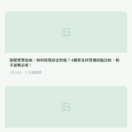
瓶餵寶寶指南：如何挑選命定奶瓶？4種常見材質優缺點比較，新
手爸媽必看！
1月26日
·
17
分鐘閱讀