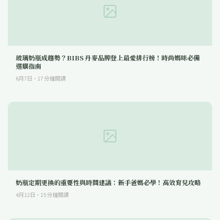
玻璃奶瓶成趨勢？BIBS 丹麥品牌登上最愛排行榜！時尚媽咪必備
選購指南
6月7日
·
17
分鐘閱讀
奶瓶定期更換的重要性與時間建議：新手爸媽必學！高效育兒攻略
4月12日
·
15
分鐘閱讀