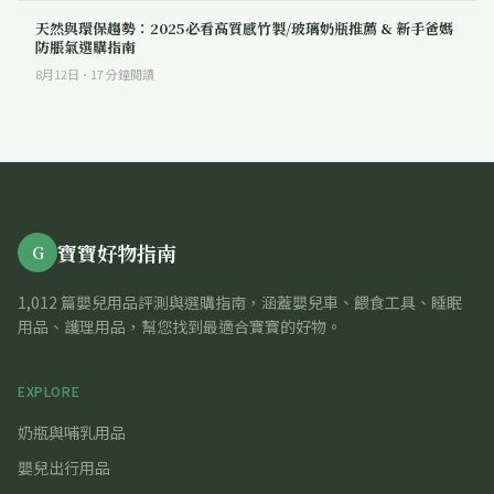
天然與環保趨勢：2025必看高質感竹製/玻璃奶瓶推薦 & 新手爸媽
防脹氣選購指南
8月12日
·
17
分鐘閱讀
寶寶好物指南
G
1,012 篇嬰兒用品評測與選購指南，涵蓋嬰兒車、餵食工具、睡眠
用品、護理用品，幫您找到最適合寶寶的好物。
EXPLORE
奶瓶與哺乳用品
嬰兒出行用品