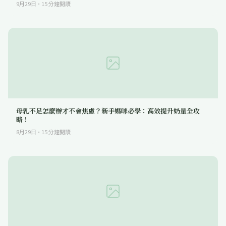
9月29日
·
15
分鐘閱讀
母乳不足怎麼辦才不會焦慮？新手媽咪必學：高效提升奶量全攻
略！
8月29日
·
15
分鐘閱讀