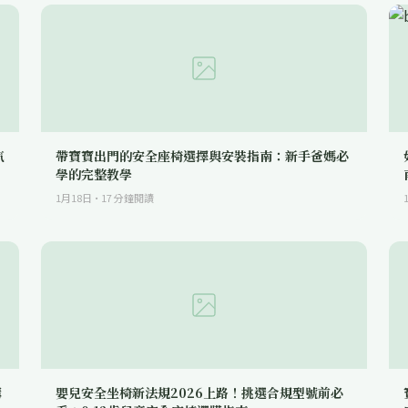
汽
帶寶寶出門的安全座椅選擇與安裝指南：新手爸媽必
學的完整教學
1月18日
·
17
分鐘閱讀
購
嬰兒安全坐椅新法規2026上路！挑選合規型號前必