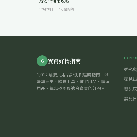
及安全使用攻略
12月28日
·
17
分鐘閱讀
EXPLO
寶寶好物指南
G
奶瓶與
1,012 篇嬰兒用品評測與選購指南，涵
嬰兒出
蓋嬰兒車、餵食工具、睡眠用品、護理
用品，幫您找到最適合寶寶的好物。
嬰兒床
嬰兒日