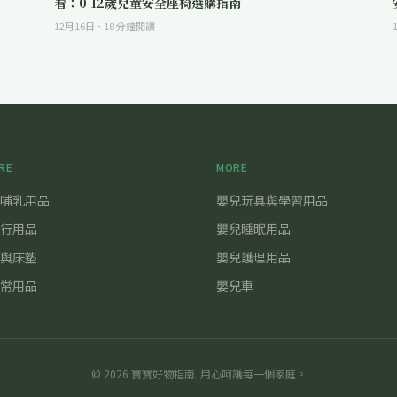
看：0-12歲兒童安全座椅選購指南
12月16日
·
18
分鐘閱讀
RE
MORE
哺乳用品
嬰兒玩具與學習用品
行用品
嬰兒睡眠用品
與床墊
嬰兒護理用品
常用品
嬰兒車
©
2026
寶寶好物指南
. 用心呵護每一個家庭。