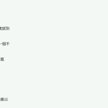
寶感到
一個不
的風
2歲以