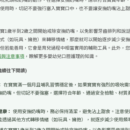
使用時，切記不要強行塞入寶寶口中，也不要讓安撫奶嘴沾上甜
寶1歲半到2歲之間開始戒除安撫奶嘴，以免影響牙齒排列和說
式（如玩具、擁抱）來轉移情緒，那麼就可以開始逐步減少安撫
但若能善用，它會是育兒過程中相當實用的輔助工具。此外，您
議與注意事項
，瞭解更多嬰幼兒口腔護理的知識。
繼續往下閱讀)
：
在寶寶滿一個月且哺乳習慣穩定後，如果寶寶有強烈的吸吮需
撫奶嘴。但切記不要強塞，選擇符合年齡、通過安全檢驗、材質
健康：
使用安撫奶嘴時，務必保持清潔，避免沾上甜食。注意使
能透過其他方式轉移情緒（如玩具、擁抱），就逐步減少使用頻
議在寶寶1歲半到2歲之間開始戒除安撫奶嘴，以免影響牙齒排列