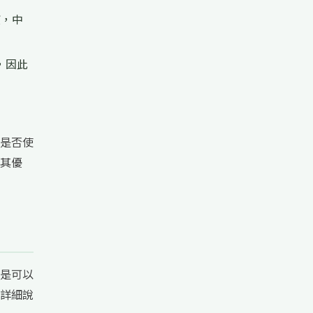
寶，中
，因此
是否使
其優
是可以
詳細說