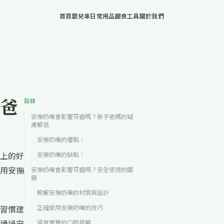
首頁
嬰兒車
日常用品
餵食工具
關於我們
爸
目錄
安撫奶嘴會影響牙齒嗎？新手爸媽的疑
慮解惑
安撫奶嘴的優點：
上的好
安撫奶嘴的缺點：
用安撫
安撫奶嘴會影響牙齒嗎？安全使用的關
鍵
瞭解安撫奶嘴的材質與設計
習慣建
正確使用安撫奶嘴的技巧
通過安
留意寶寶的口腔發展