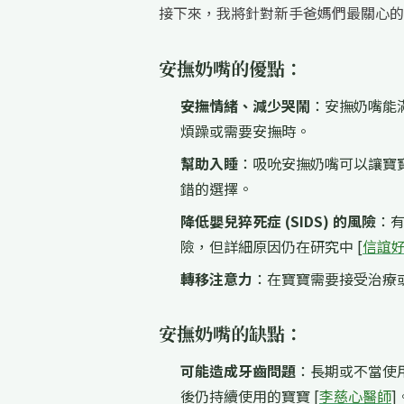
接下來，我將針對新手爸媽們最關心的
安撫奶嘴的優點：
安撫情緒、減少哭鬧
：安撫奶嘴能
煩躁或需要安撫時。
幫助入睡
：吸吮安撫奶嘴可以讓寶
錯的選擇。
降低嬰兒猝死症 (SIDS) 的風險
：
險，但詳細原因仍在研究中 [
信誼
轉移注意力
：在寶寶需要接受治療
安撫奶嘴的缺點：
可能造成牙齒問題
：長期或不當使
後仍持續使用的寶寶 [
李慈心醫師
]