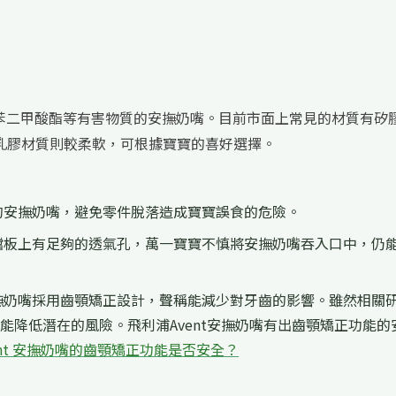
鄰苯二甲酸酯等有害物質的安撫奶嘴。目前市面上常見的材質有矽
乳膠材質則較柔軟，可根據寶寶的喜好選擇。
的安撫奶嘴，避免零件脫落造成寶寶誤食的危險。
擋板上有足夠的透氣孔，萬一寶寶不慎將安撫奶嘴吞入口中，仍
撫奶嘴採用齒顎矯正設計，聲稱能減少對牙齒的影響。雖然相關
能降低潛在的風險。飛利浦Avent安撫奶嘴有出齒顎矯正功能的
ent 安撫奶嘴的齒顎矯正功能是否安全？