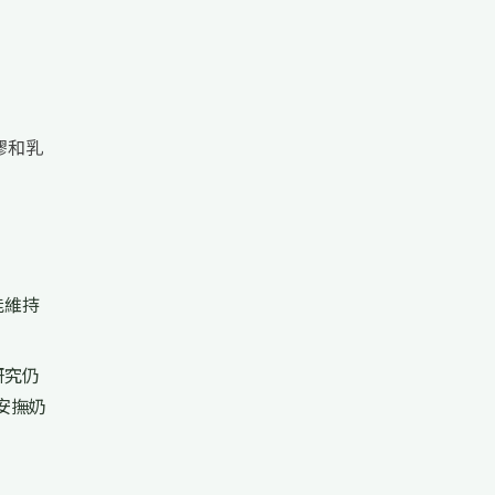
膠和乳
能維持
研究仍
安撫奶