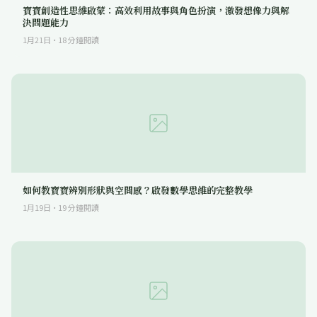
寶寶創造性思維啟蒙：高效利用故事與角色扮演，激發想像力與解
決問題能力
1月21日
·
18
分鐘閱讀
如何教寶寶辨別形狀與空間感？啟發數學思維的完整教學
1月19日
·
19
分鐘閱讀