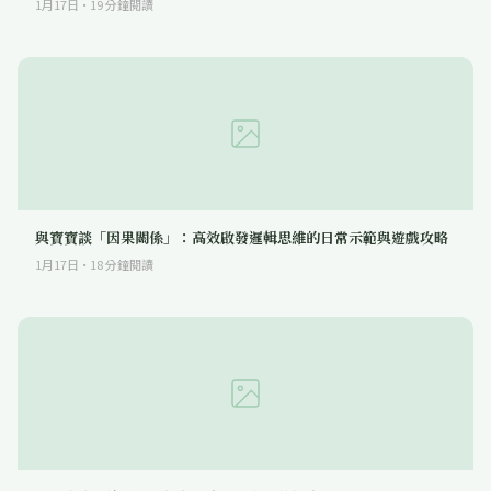
1月17日
·
19
分鐘閱讀
與寶寶談「因果關係」：高效啟發邏輯思維的日常示範與遊戲攻略
1月17日
·
18
分鐘閱讀