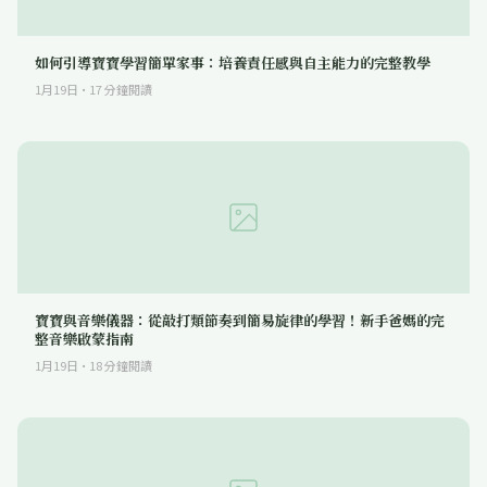
如何引導寶寶學習簡單家事：培養責任感與自主能力的完整教學
1月19日
·
17
分鐘閱讀
寶寶與音樂儀器：從敲打類節奏到簡易旋律的學習！新手爸媽的完
整音樂啟蒙指南
1月19日
·
18
分鐘閱讀