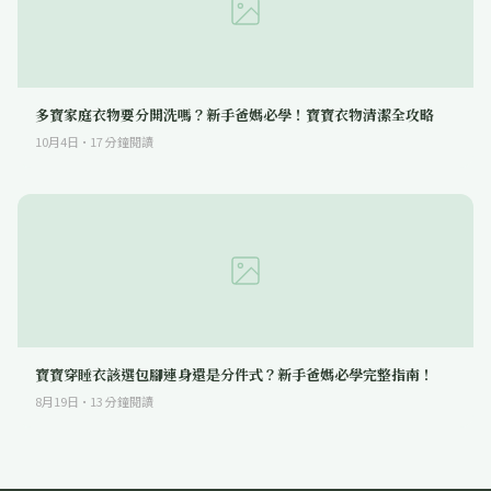
多寶家庭衣物要分開洗嗎？新手爸媽必學！寶寶衣物清潔全攻略
10月4日
·
17
分鐘閱讀
寶寶穿睡衣該選包腳連身還是分件式？新手爸媽必學完整指南！
8月19日
·
13
分鐘閱讀