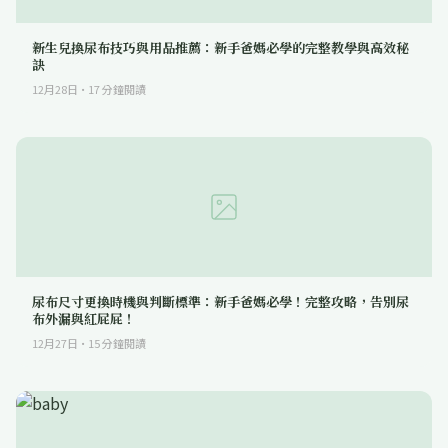
新生兒換尿布技巧與用品推薦：新手爸媽必學的完整教學與高效秘
訣
12月28日
·
17
分鐘閱讀
尿布尺寸更換時機與判斷標準：新手爸媽必學！完整攻略，告別尿
布外漏與紅屁屁！
12月27日
·
15
分鐘閱讀