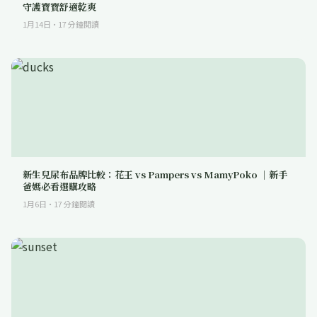
守護寶寶舒適乾爽
1月14日
·
17
分鐘閱讀
新生兒尿布品牌比較：花王 vs Pampers vs MamyPoko ｜新手
爸媽必看選購攻略
1月6日
·
17
分鐘閱讀