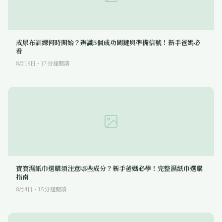
戒尿布訓練何時開始？辨識5個成功關鍵與準備信號！新手爸媽必
看
8月19日
·
17
分鐘閱讀
寶寶濕紙巾選購須注意哪些成分？新手爸媽必學！完整濕紙巾選購
指南
8月4日
·
15
分鐘閱讀