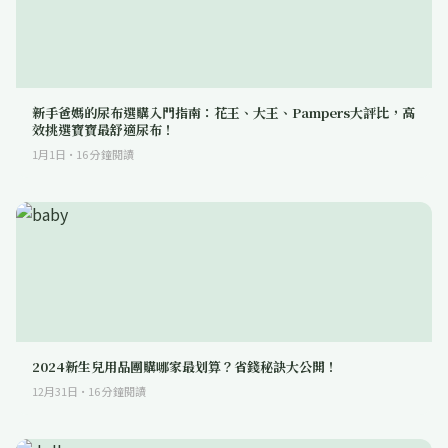
新手爸媽的尿布選購入門指南：花王、大王、Pampers大評比，高
效挑選寶寶最舒適尿布！
1月1日
·
16
分鐘閱讀
2024新生兒用品團購哪家最划算？省錢秘訣大公開！
12月31日
·
16
分鐘閱讀