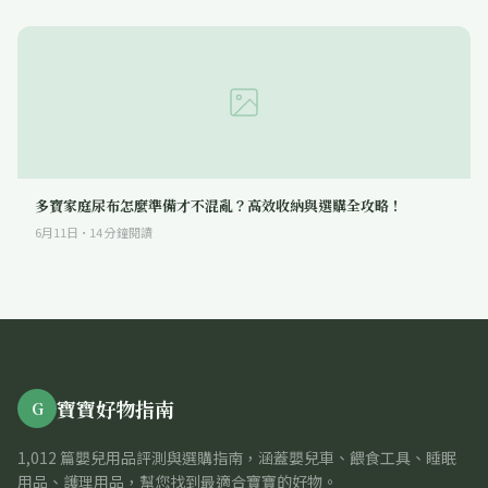
多寶家庭尿布怎麼準備才不混亂？高效收納與選購全攻略！
6月11日
·
14
分鐘閱讀
寶寶好物指南
G
1,012 篇嬰兒用品評測與選購指南，涵蓋嬰兒車、餵食工具、睡眠
用品、護理用品，幫您找到最適合寶寶的好物。