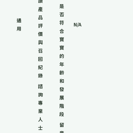
讀
是
產
否
品
通
符
N/A
評
用
合
價
寶
與
寶
召
的
回
年
紀
齡
錄
和
諮
發
詢
展
專
階
業
段
人
留
士