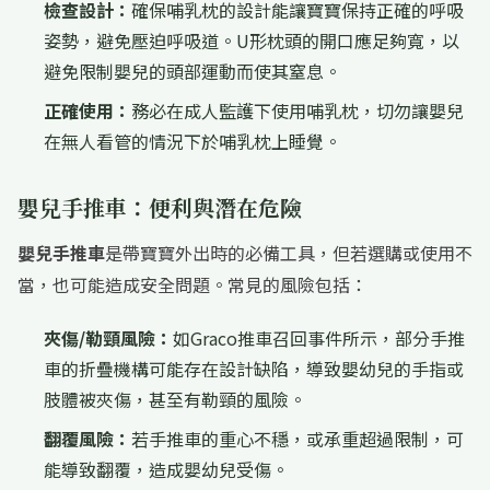
檢查設計：
確保哺乳枕的設計能讓寶寶保持正確的呼吸
姿勢，避免壓迫呼吸道。U形枕頭的開口應足夠寬，以
避免限制嬰兒的頭部運動而使其窒息。
正確使用：
務必在成人監護下使用哺乳枕，切勿讓嬰兒
在無人看管的情況下於哺乳枕上睡覺。
嬰兒手推車：便利與潛在危險
嬰兒手推車
是帶寶寶外出時的必備工具，但若選購或使用不
當，也可能造成安全問題。常見的風險包括：
夾傷/勒頸風險：
如Graco推車召回事件所示，部分手推
車的折疊機構可能存在設計缺陷，導致嬰幼兒的手指或
肢體被夾傷，甚至有勒頸的風險。
翻覆風險：
若手推車的重心不穩，或承重超過限制，可
能導致翻覆，造成嬰幼兒受傷。