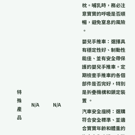
枕。哺乳時，務必注
意寶寶的呼吸是否順
暢，避免窒息的風險
。
嬰兒手推車：
選擇具
有穩定性好、制動性
能佳、並有安全帶保
護的嬰兒手推車。定
期檢查手推車的各個
部件是否完好，特別
特
是折疊機構和鎖定裝
殊
置 。
N/A
N/A
產
汽車安全座椅：
選購
品
符合安全標準、並適
合寶寶年齡和體重的