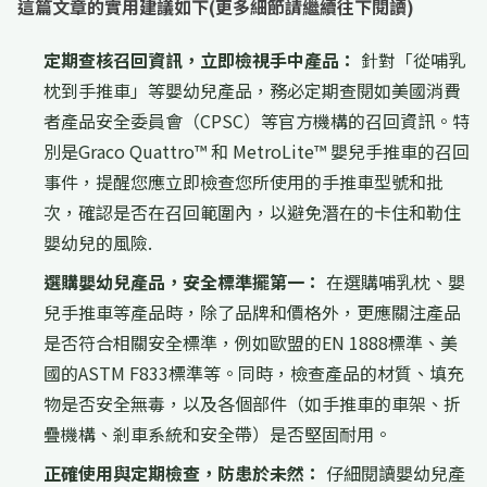
這篇文章的實用建議如下(更多細節請繼續往下閱讀)
定期查核召回資訊，立即檢視手中產品：
針對「從哺乳
枕到手推車」等嬰幼兒產品，務必定期查閱如美國消費
者產品安全委員會（CPSC）等官方機構的召回資訊。特
別是Graco Quattro™ 和 MetroLite™ 嬰兒手推車的召回
事件，提醒您應立即檢查您所使用的手推車型號和批
次，確認是否在召回範圍內，以避免潛在的卡住和勒住
嬰幼兒的風險.
選購嬰幼兒產品，安全標準擺第一：
在選購哺乳枕、嬰
兒手推車等產品時，除了品牌和價格外，更應關注產品
是否符合相關安全標準，例如歐盟的EN 1888標準、美
國的ASTM F833標準等。同時，檢查產品的材質、填充
物是否安全無毒，以及各個部件（如手推車的車架、折
疊機構、剎車系統和安全帶）是否堅固耐用。
正確使用與定期檢查，防患於未然：
仔細閱讀嬰幼兒產