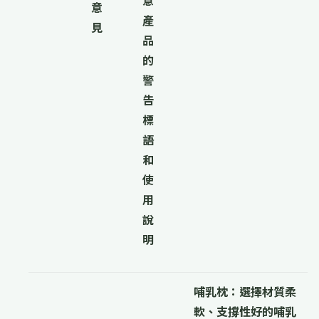
意
意
產
見
品
的
警
告
標
語
和
使
用
說
明
哺乳枕：
選擇材質柔
軟、支撐性好的哺乳