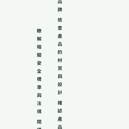
品
牌
檢
查
瞭
產
解
品
相
的
關
材
安
質
全
與
標
設
準
計
與
確
法
認
規
產
閱
品