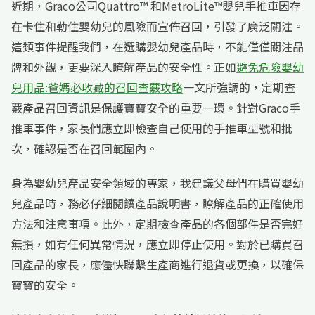
近期，Graco公司Quattro™ 和MetroLite™嬰兒手推車因存
在卡住和勒住嬰幼兒的風險而宣佈召回，引發了廣泛關注。
這類事件提醒我們，在選購嬰幼兒產品時，不能僅僅關注品
牌和外觀，更要深入瞭解產品的安全性。正如
避免危險嬰幼
兒用品:爸媽必收藏的召回查覈攻略
一文所強調的，定期查
覈產品召回資訊是保護寶寶安全的重要一環。針對Graco手
推車事件，家長們應立即檢查自己使用的手推車型號和批
次，確認是否在召回範圍內。
身為嬰幼兒產品安全領域的專家，我建議父母們在購買嬰幼
兒產品時，務必仔細閱讀產品說明書，瞭解產品的正確使用
方法和注意事項。此外，定期檢查產品的各個部件是否完好
無損，如有任何異常情況，應立即停止使用。對於已購買召
回產品的家長，應儘快聯繫生產商進行退貨或更換，以確保
寶寶的安全。