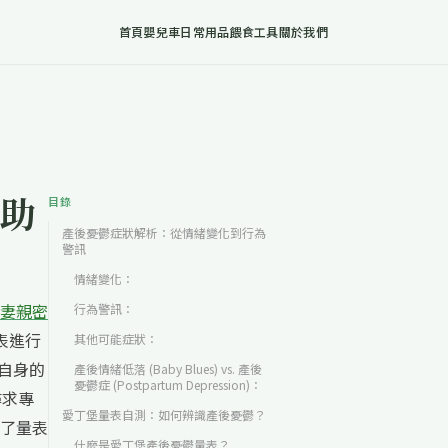
首頁
嬰兒車
日常用品
餵食工具
關於我們
助
目錄
產後憂鬱症狀解析：從情緒變化到行為
警訊
情緒變化：
妻親密
行為警訊：
表進行
其他可能症狀：
自身的
產後情緒低落 (Baby Blues) vs. 產後
憂鬱症 (Postpartum Depression)：
尋求專
愛丁堡量表自測：如何辨識產後憂鬱？
了量表
什麼是愛丁堡產後憂鬱量表？