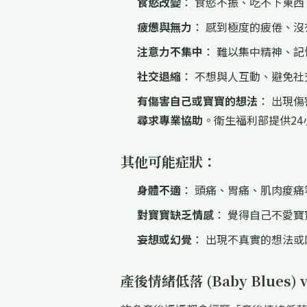
食慾改變
： 食慾不振、吃不下東西
疲憊與無力
： 感到極度的疲倦、沒
注意力不集中
： 難以集中精神、記
社交退縮
： 不想與人互動、避免社
有傷害自己或寶寶的想法
： 出現
尋求專業協助
。衛生福利部提供24
其他可能症狀：
身體不適
： 頭痛、胃痛、肌肉痠痛
對寶寶缺乏情感
： 覺得自己不愛寶
妄想或幻覺
： 出現不真實的想法
產後情緒低落 (Baby Blues) v