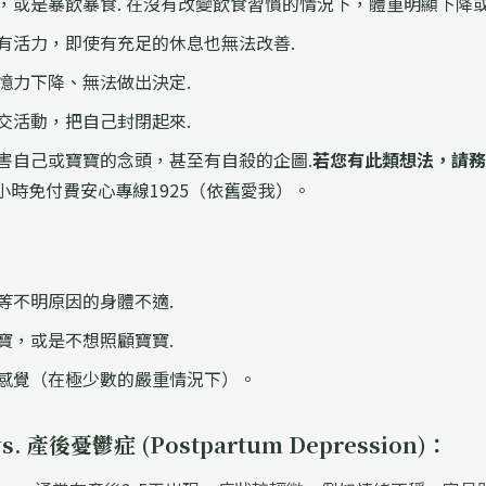
，或是暴飲暴食. 在沒有改變飲食習慣的情況下，體重明顯下降或
有活力，即使有充足的休息也無法改善.
憶力下降、無法做出決定.
交活動，把自己封閉起來.
傷害自己或寶寶的念頭，甚至有自殺的企圖.
若您有此類想法，請務
小時免付費安心專線1925（依舊愛我）。
等不明原因的身體不適.
寶，或是不想照顧寶寶.
或感覺（在極少數的嚴重情況下）。
s. 產後憂鬱症 (Postpartum Depression)：