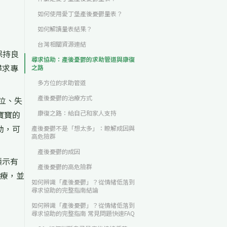
如何使用愛丁堡產後憂鬱量表？
如何解讀量表結果？
台灣相關資源連結
保持良
尋求協助：產後憂鬱的求助管道與康復
尋求專
之路
多方位的求助管道
產後憂鬱的治療方式
泣、失
寶寶的
康復之路：給自己和家人支持
助，可
產後憂鬱不是「想太多」：瞭解成因與
高危險群
產後憂鬱的成因
顯示有
產後憂鬱的高危險群
治療，並
如何辨識「產後憂鬱」？從情緒低落到
尋求協助的完整指南結論
如何辨識「產後憂鬱」？從情緒低落到
尋求協助的完整指南 常見問題快速FAQ