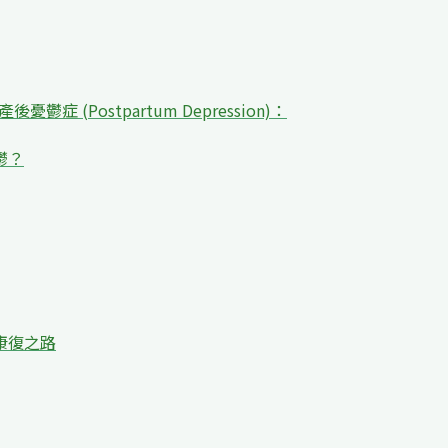
 產後憂鬱症 (Postpartum Depression)：
鬱？
康復之路