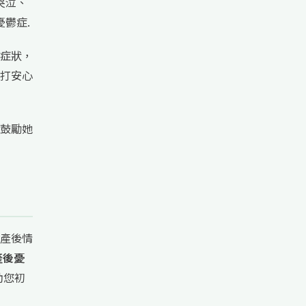
哭泣、
鬱症.
症狀，
打安心
鼓勵她
產後情
產後憂
助您初