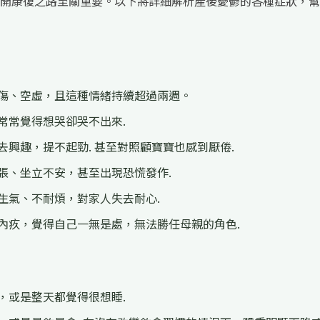
開康復之路至關重要。以下將詳細解析產後憂鬱的各種症狀，幫
悲傷、空虛，且這種情緒持續超過兩週。
常常覺得想哭卻哭不出來.
去興趣，提不起勁. 甚至對照顧寶寶也感到厭倦.
張、坐立不安，甚至出現恐慌發作.
生氣、不耐煩，對家人失去耐心.
、內疚，覺得自己一無是處，無法勝任母親的角色.
，或是整天都覺得很想睡.