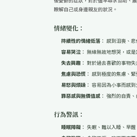
後憂鬱的症狀，對於儘早尋求協助、展
瞭解自己或身邊親友的狀況。
情緒變化：
持續性的情緒低落
： 感到沮喪、
容易哭泣
： 無緣無故地想哭，或是
失去興趣
： 對於過去喜歡的事物失
焦慮與恐慌
： 感到極度的焦慮、緊
易怒與煩躁
： 容易因為小事而感到
罪惡感與無價值感
： 強烈的自責
行為警訊：
睡眠障礙
： 失眠、難以入睡、早醒