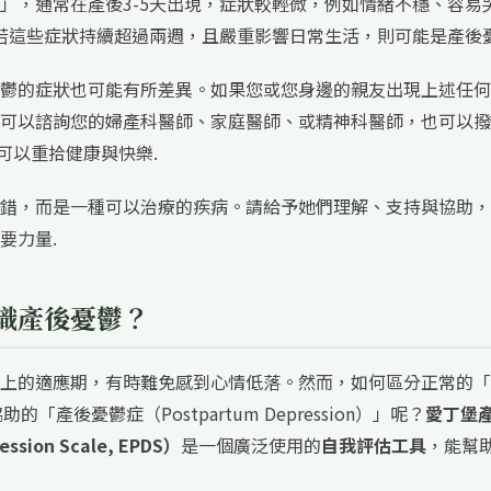
」，通常在產後3-5天出現，症狀較輕微，例如情緒不穩、容易
，若這些症狀持續超過兩週，且嚴重影響日常生活，則可能是產後憂
鬱的症狀也可能有所差異。如果您或您身邊的親友出現上述任何
可以諮詢您的婦產科醫師、家庭醫師、或精神科醫師，也可以撥
您可以重拾健康與快樂.
錯，而是一種可以治療的疾病。請給予她們理解、支持與協助，
要力量.
識產後憂鬱？
上的適應期，有時難免感到心情低落。然而，如何區分正常的「
的「產後憂鬱症（Postpartum Depression）」呢？
愛丁堡
ssion Scale, EPDS）
是一個廣泛使用的
自我評估工具
，能幫