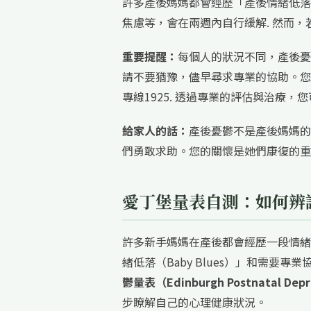
許多產後媽媽都會經歷「產後情緒低落
焦慮等，會在兩週內自行緩解. 然而
重要提醒：
每個人的狀況不同，產後憂
請不要猶豫，儘早尋求專業的協助。您
專線1925. 透過專業的評估與治療，
給家人的話：
產後憂鬱不是產後媽媽的
們勇敢求助。您的關懷是她們康復的重
愛丁堡量表自測：如何辨
許多新手媽媽在產後都會經歷一段情緒
緒低落（Baby Blues）」和需要專業協助
鬱量表（Edinburgh Postnatal Depre
步瞭解自己的心理健康狀況。