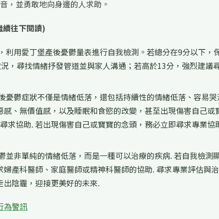
音，並勇敢地向身邊的人求助。
繼續往下閱讀)
，利用愛丁堡產後憂鬱量表進行自我檢測。若總分在9分以下，
心狀況，尋找情緒抒發管道並與家人溝通；若高於13分，強烈建議
後憂鬱症狀不僅是情緒低落，還包括持續性的情緒低落、容易哭
惡感、無價值感，以及睡眠和食慾的改變，甚至出現傷害自己或
早尋求協助. 若出現傷害自己或寶寶的念頭，務必立即尋求專業協
鬱並非單純的情緒低落，而是一種可以治療的疾病. 若自我檢測
婦產科醫師、家庭醫師或精神科醫師的協助. 尋求專業評估與
走出陰霾，迎接更美好的未來.
行為警訊