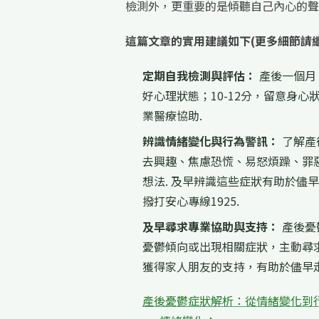
檢測外，更重要的是傾聽自己內心的聲
這篇文章的實用建議如下(更多細節請
定期自我檢測與評估：
產後一個月
好心理狀態；10-12分，留意身
業醫療協助.
辨識情緒變化與行為警訊：
了解產
去興趣、焦慮恐慌、易怒煩躁、罪
想法. 及早辨識這些症狀有助於儘
撥打安心專線1925.
及早尋求專業協助與支持：
產後憂
憂鬱傾向或出現相關症狀，主動尋求
獲得家人朋友的支持，有助於儘早
產後憂鬱症狀解析：從情緒變化到