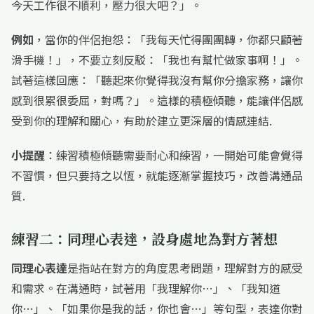
今天工作很不順利，壓力很大吧？」。
例如
，當你的伴侶抱怨：「我每天忙得團團轉，你都只顧著
滑手機！」，不要立刻反駁：「我也有幫忙做家事啊！」。
試著這樣回應：「聽起來你覺得我沒有幫你分擔家務，讓你
感到很累很委屈，對嗎？」。這樣的積極傾聽，能讓伴侶感
受到你的理解和關心，有助於建立更深層的情感連結.
小提醒
：練習積極傾聽需要耐心和練習，一開始可能會覺得
不習慣，但只要持之以恆，就能逐漸掌握技巧，改善溝通品
質.
練習二：同理心表達，設身處地為對方著想
同理心表達
是指站在對方的角度思考問題，理解對方的感受
和需求。在溝通時，試著用「我理解你…」、「我知道
你…」、「如果你是我的話，你也會…」等句型，表達你對