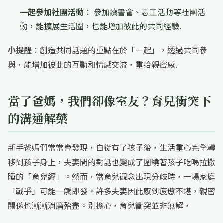
一起參加社團活動
： 參加讀書會、志工活動等社團活
動，能擴展生活圈，也能增加彼此的共同經驗.
小提醒
：創造共同話題的重點在於「一起」，透過共同參
與，能增加彼此的互動和情感交流，重拾親密感.
當了爸媽，我們卻像室友？育兒衝突下
的溝通解藥
新手爸媽們常常會發現，自從有了孩子後，生活重心完全轉
移到孩子身上，夫妻間的對話也變成了圍繞著孩子吃喝拉撒
睡的「育兒經」。然而，當育兒觀念出現分歧時，一場家庭
「戰爭」可能一觸即發。許多夫妻因此感到疲憊不堪，親密
關係也漸漸消磨殆盡。別擔心，育兒衝突並非無解，