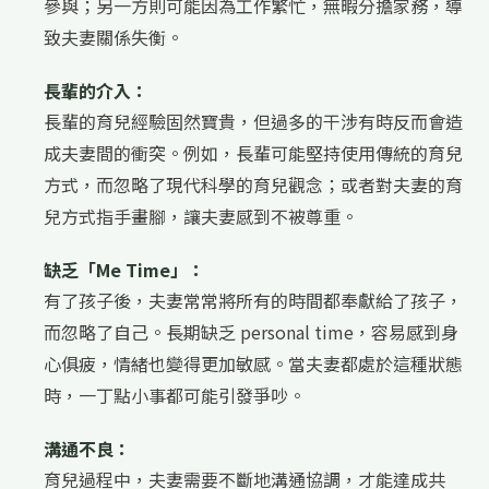
參與；另一方則可能因為工作繁忙，無暇分擔家務，導
致夫妻關係失衡。
長輩的介入：
長輩的育兒經驗固然寶貴，但過多的干涉有時反而會造
成夫妻間的衝突。例如，長輩可能堅持使用傳統的育兒
方式，而忽略了現代科學的育兒觀念；或者對夫妻的育
兒方式指手畫腳，讓夫妻感到不被尊重。
缺乏「Me Time」：
有了孩子後，夫妻常常將所有的時間都奉獻給了孩子，
而忽略了自己。長期缺乏 personal time，容易感到身
心俱疲，情緒也變得更加敏感。當夫妻都處於這種狀態
時，一丁點小事都可能引發爭吵。
溝通不良：
育兒過程中，夫妻需要不斷地溝通協調，才能達成共