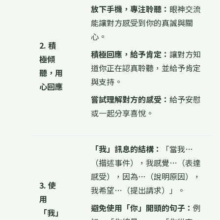
放下手機，專注聆聽：
眼神交流
能讓對方感受到你的真誠與關
心。
2. 積
積極回應，給予肯定：
讓對方知
極傾
道你正在認真聆聽，並給予肯定
聽，用
與支持。
心回應
嘗試理解對方的感受：
給予安慰
或一起分享喜悅。
「我」訊息的結構：
「當我…
（描述事件），我感覺…（表達
感受），因為…（說明原因），
3. 使
我希望…（提出請求）」。
用
避免使用「你」開頭的句子：
例
「我」