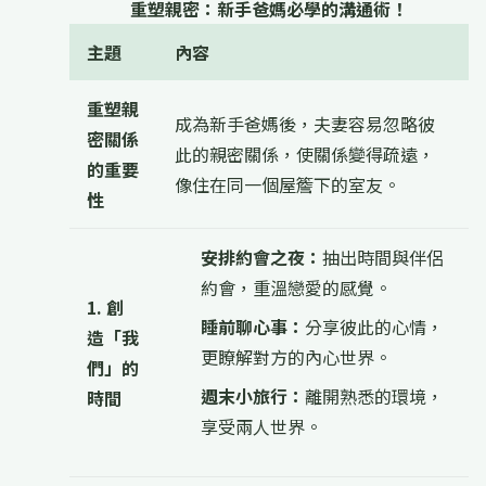
重塑親密：新手爸媽必學的溝通術！
主題
內容
重塑親
成為新手爸媽後，夫妻容易忽略彼
密關係
此的親密關係，使關係變得疏遠，
的重要
像住在同一個屋簷下的室友。
性
安排約會之夜：
抽出時間與伴侶
約會，重溫戀愛的感覺。
1. 創
睡前聊心事：
分享彼此的心情，
造「我
更瞭解對方的內心世界。
們」的
週末小旅行：
離開熟悉的環境，
時間
享受兩人世界。