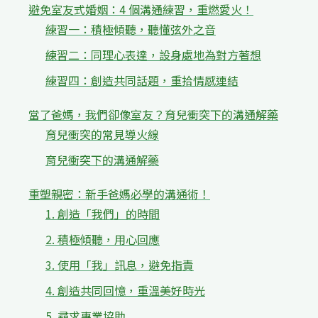
避免室友式婚姻：4 個溝通練習，重燃愛火！
練習一：積極傾聽，聽懂弦外之音
練習二：同理心表達，設身處地為對方著想
練習四：創造共同話題，重拾情感連結
當了爸媽，我們卻像室友？育兒衝突下的溝通解藥
育兒衝突的常見導火線
育兒衝突下的溝通解藥
重塑親密：新手爸媽必學的溝通術！
1. 創造「我們」的時間
2. 積極傾聽，用心回應
3. 使用「我」訊息，避免指責
4. 創造共同回憶，重溫美好時光
5. 尋求專業協助