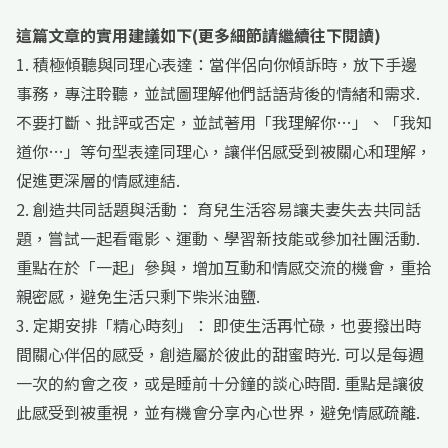
這篇文章的實用建議如下(更多細節請繼續往下閱讀)
1. 積極傾聽與同理心表達：當伴侶向你傾訴時，放下手邊
事務，專注聆聽，並試圖理解他們話語背後的情緒和需求.
不要打斷、批評或否定，並試著用「我理解你…」、「我知
道你…」等句型表達同理心，讓伴侶感受到被關心和理解，
促進更深層的情感連結.
2. 創造共同話題與活動： 育兒生活容易讓夫妻失去共同話
題，嘗試一起看電影、運動、學習新技能或參加社團活動.
重點在於「一起」參與，增加互動和情感交流的機會，重拾
親密感，避免生活只剩下柴米油鹽.
3. 定期安排「精心時刻」： 即使生活再忙碌，也要撥出時
間關心伴侶的感受，創造屬於彼此的甜蜜時光. 可以是每週
一次的約會之夜，或是睡前十分鐘的談心時間. 重點是讓彼
此感受到被重視，並有機會分享內心世界，避免情感疏離.