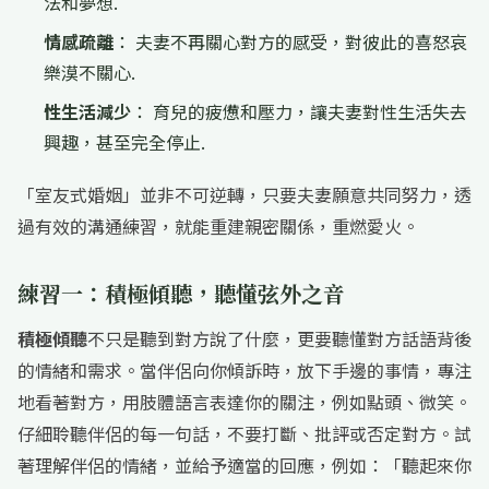
法和夢想.
情感疏離
： 夫妻不再關心對方的感受，對彼此的喜怒哀
樂漠不關心.
性生活減少
： 育兒的疲憊和壓力，讓夫妻對性生活失去
興趣，甚至完全停止.
「室友式婚姻」並非不可逆轉，只要夫妻願意共同努力，透
過有效的溝通練習，就能重建親密關係，重燃愛火。
練習一：積極傾聽，聽懂弦外之音
積極傾聽
不只是聽到對方說了什麼，更要聽懂對方話語背後
的情緒和需求。當伴侶向你傾訴時，放下手邊的事情，專注
地看著對方，用肢體語言表達你的關注，例如點頭、微笑。
仔細聆聽伴侶的每一句話，不要打斷、批評或否定對方。試
著理解伴侶的情緒，並給予適當的回應，例如：「聽起來你