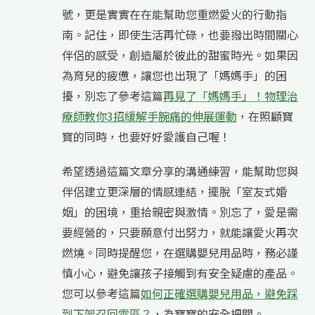
號，更是實實在在能幫助您重燃愛火的行動指
南。記住，即使生活再忙碌，也要撥出時間關心
伴侶的感受，創造屬於彼此的甜蜜時光。如果因
為育兒的疲憊，讓您也出現了「媽媽手」的困
擾，別忘了參考這篇
再見了「媽媽手」！物理治
療師教你3招緩解手腕痛的伸展運動
，在照顧寶
寶的同時，也要好好愛護自己喔！
希望透過這篇文章分享的溝通練習，能幫助您與
伴侶建立更深層的情感連結，擺脫「室友式婚
姻」的困境，重拾親密與激情。別忘了，愛是需
要經營的，只要願意付出努力，就能讓愛火再次
燃燒。同時提醒您，在選購嬰兒用品時，務必謹
慎小心，避免讓孩子接觸到有安全疑慮的產品。
您可以參考這篇
如何正確選購嬰兒用品，避免踩
到下架召回雷區？
，為寶寶的安全把關。