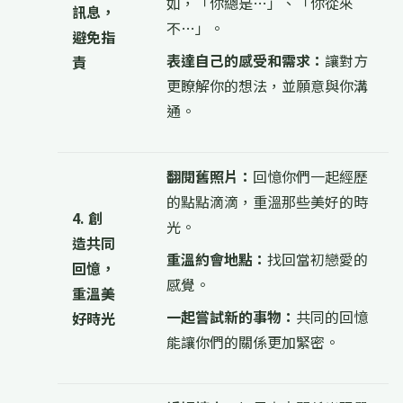
如，「你總是…」、「你從來
訊息，
不…」。
避免指
表達自己的感受和需求：
讓對方
責
更瞭解你的想法，並願意與你溝
通。
翻閱舊照片：
回憶你們一起經歷
的點點滴滴，重溫那些美好的時
4. 創
光。
造共同
重溫約會地點：
找回當初戀愛的
回憶，
感覺。
重溫美
一起嘗試新的事物：
共同的回憶
好時光
能讓你們的關係更加緊密。