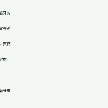
磨牙的
會在睡
，寶寶
起磨
磨牙來