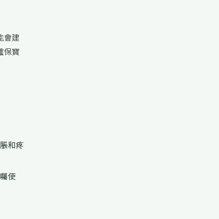
能會建
確保寶
脹和疼
囑使