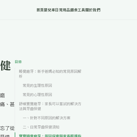
首頁
嬰兒車
日常用品
餵食工具
關於我們
健
目錄
睡覺磨牙：新手爸媽必知的常見原因解
析
常見的生理性原因
磨
常見的心理性原因
痛、甚
舒緩寶寶磨牙：家長可以嘗試的解決方
法與牙齒保健
一、針對不同原因的解決方案
忘了從
二、日常牙齒保健須知
牙情
寶寶睡覺磨牙：原因探索與家長照護指