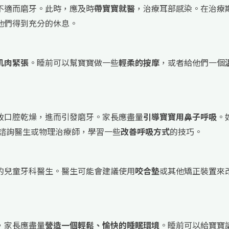
不適而磨牙。此時，應及時
帶寶寶就醫
，治療耳部感染。在治療
他們得到充分的休息。
肌肉緊張
。睡前可以幫寶寶做一些
輕柔的按摩
，或者給他們一個
致口腔乾燥，進而引發磨牙。家長應盡量
引導寶寶用鼻子呼吸
。
以諮詢醫生或物理治療師，學習一些
改善呼吸方式
的技巧。
的兒童牙科醫生。醫生可能會建議使用
咬合墊
或其他矯正裝置來
，家長應盡量
營造一個輕鬆、愉快的睡眠環境
。睡前可以給寶寶