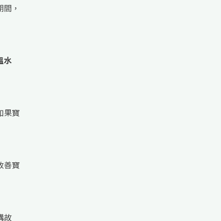
期間，
溫水
如果寶
改善寶
講故