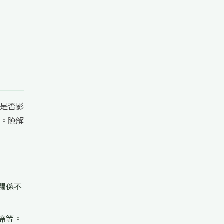
是否影
。瞭解
關係不
痛等。