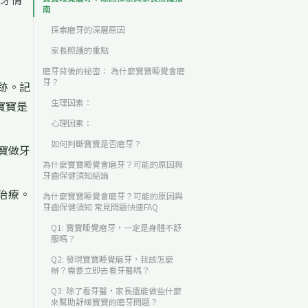
南
探索磨牙的深層原因
家長照護的重點
磨牙背後的祕密： 為什麼寶寶睡覺會磨
牙？
跡。記
生理因素：
寶寶是
心理因素：
如何判斷寶寶是否磨牙？
寶做牙
為什麼寶寶睡覺會磨牙？可能的原因與
牙齒保健須知結論
治療。
為什麼寶寶睡覺會磨牙？可能的原因與
牙齒保健須知 常見問題快速FAQ
Q1: 寶寶睡覺磨牙，一定是身體不舒
服嗎？
Q2: 發現寶寶睡覺磨牙，我該怎麼
辦？需要立即去看牙醫嗎？
Q3: 除了看牙醫，家長還能做些什麼
來幫助舒緩寶寶的磨牙問題？