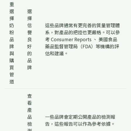
重
選
選
擇
擇
奶
信
這些品牌通常有更完善的質量管理體
粉
譽
系，對產品的把控也更嚴格。可以參
品
良
考 Consumer Reports 、 美國食品
牌
好
藥品監督管理局（FDA）等機構的評
與
的
估和建議。
購
品
買
牌
管
道
查
看
產
品
一些品牌會定期公開產品的檢測報
檢
告，這些報告可以作為參考依據。
測