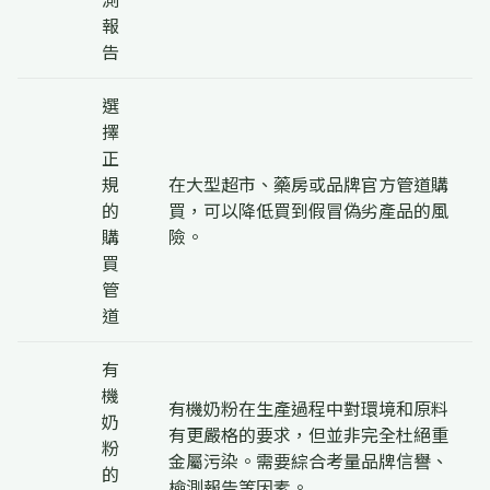
報
告
選
擇
正
規
在大型超市、藥房或品牌官方管道購
的
買，可以降低買到假冒偽劣產品的風
購
險。
買
管
道
有
機
有機奶粉在生產過程中對環境和原料
奶
有更嚴格的要求，但並非完全杜絕重
粉
金屬污染。需要綜合考量品牌信譽、
的
檢測報告等因素。