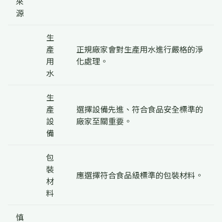
來
源
生
產
正規廠家會對生產用水進行嚴格的淨
用
化處理。
水
生
產
選擇設備先進、符合食品安全標準的
設
廠家至關重要。
備
包
裝
應選擇符合食品級標準的包裝材料。
材
料
慎