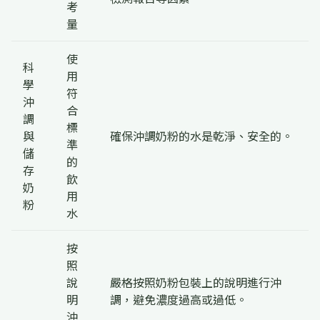
考
量
使
科
用
學
符
沖
合
調
標
與
確保沖調奶粉的水是乾淨、安全的。
準
儲
的
存
飲
奶
用
粉
水
按
照
說
嚴格按照奶粉包裝上的說明進行沖
明
調，避免濃度過高或過低。
沖