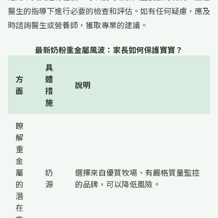
醫生的指導下進行必要的檢查和評估。如有任何疑慮，應及
時諮詢醫生或營養師，獲取專業的建議。
最新奶粉重金屬風波：家長如何保護寶寶？
具
方
體
說明
面
措
施
瞭
解
重
金
屬
奶
選擇來自優質牧場、有嚴格質量監控
的
源
的品牌，可以降低風險。
潛
在