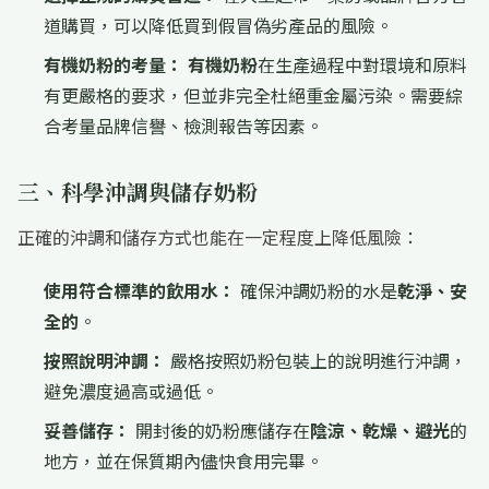
道購買，可以降低買到假冒偽劣產品的風險。
有機奶粉的考量：
有機奶粉
在生產過程中對環境和原料
有更嚴格的要求，但並非完全杜絕重金屬污染。需要綜
合考量品牌信譽、檢測報告等因素。
三、科學沖調與儲存奶粉
正確的沖調和儲存方式也能在一定程度上降低風險：
使用符合標準的飲用水：
確保沖調奶粉的水是
乾淨、安
全的
。
按照說明沖調：
嚴格按照奶粉包裝上的說明進行沖調，
避免濃度過高或過低。
妥善儲存：
開封後的奶粉應儲存在
陰涼、乾燥、避光
的
地方，並在保質期內儘快食用完畢。