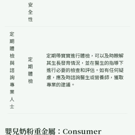
安
全
性
定
期
體
檢
定期帶寶寶進行體檢，可以及時瞭解
定
與
其生長發育情況，並在醫生的指導下
期
諮
進行必要的檢查和評估。如有任何疑
體
詢
慮，應及時諮詢醫生或營養師，獲取
檢
專
專業的建議。
業
人
士
嬰兒奶粉重金屬：Consumer