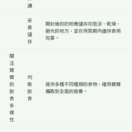
調
妥
開封後的奶粉應儲存在陰涼、乾燥、
善
避光的地方，並在保質期內儘快食用
儲
完畢。
存
關
注
寶
寶
均
的
衡
提供多種不同種類的食物，確保寶寶
飲
飲
攝取到全面的營養。
食
食
多
樣
性