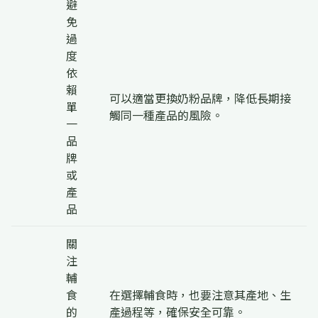
避
免
過
度
依
賴
可以適當更換奶粉品牌，降低長期接
單
觸同一種產品的風險。
一
品
牌
或
產
品
關
注
輔
食
在選擇輔食時，也要注意其產地、生
的
產過程等，確保安全可靠。