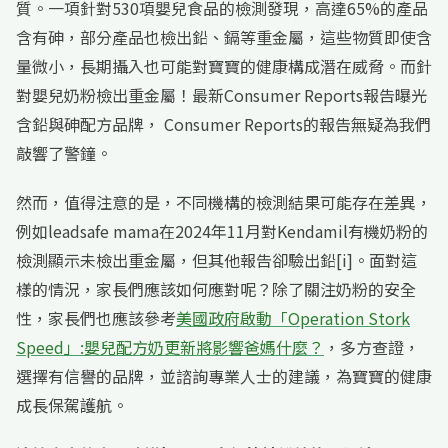
質。一項針對530項嬰兒食品的檢測發現，高達65%的產品
含有砷，部分產品也檢出鉛、鎘等重金屬，這些物質即使含
量微小，長期攝入也可能對寶寶的健康構成潛在威脅。而針
對嬰兒奶粉檢出重金屬！最新Consumer Reports報告曝光
含鉛與砷配方品牌， Consumer Reports的報告無疑為我們
敲響了警鐘。
然而，值得注意的是，不同機構的檢測結果可能存在差異，
例如leadsafe mama在2024年11月對Kendamil有機奶粉的
檢測顯示未檢出重金屬，但其他報告卻驗出鉛[i]。面對這
樣的情況，家長們應該如何應對呢？除了關注奶粉的安全
性，家長們也應該參考
美國政府啟動「Operation Stork
Speed」:嬰兒配方奶更新將影響爸媽什麼？
，多方查證，
選擇有信譽的品牌，並諮詢專業人士的建議，為寶寶的健康
成長保駕護航。