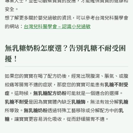
專業人士，並密切觀察寶寶的反應，才能確保寶寶的健康和
安全。
想了解更多關於嬰兒過敏的資訊，可以參考台灣兒科醫學會
的網站：
台灣兒科醫學會 – 認識小兒過敏
無乳糖奶粉怎麼選？告別乳糖不耐受困
擾！
如果您的寶寶在喝了配方奶後，經常出現腹瀉、脹氣、或腹
絞痛等腸胃不適的症狀，那麼您的寶寶可能患有
乳糖不耐受
症
。這時候，
無乳糖配方奶粉
可能就是一個適合的選擇。
乳糖不耐受
是因為寶寶體內缺乏
乳糖酶
，無法有效分解
乳糖
所導致。
無乳糖奶粉
透過特殊工藝移除或分解配方中的
乳
糖
，讓寶寶更容易消化吸收，從而舒緩腸胃不適。