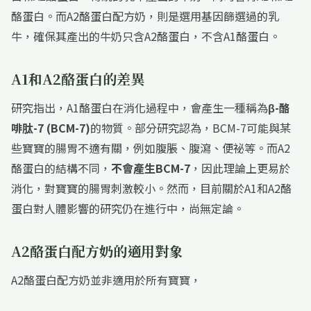
酪蛋白。而A2酪蛋白配方奶，則是選用基因篩選過的乳
牛，確保其產出的牛奶只含A2酪蛋白，不含A1酪蛋白。
A1和A2酪蛋白的差異
研究指出，A1酪蛋白在消化過程中，會產生一種稱為
β-酪
啡肽-7 (BCM-7)
的物質。部分研究認為，BCM-7可能與某
些寶寶的腸胃不適有關，例如腹脹、腹瀉、便祕等。而A2
酪蛋白的結構不同，
不會產生BCM-7
，因此理論上更易於
消化，對寶寶的腸胃刺激較小。然而，目前關於A1和A2酪
蛋白對人體影響的研究仍在進行中，尚無定論。
A2酪蛋白配方奶的適用對象
A2酪蛋白配方奶並非適用於所有寶寶，