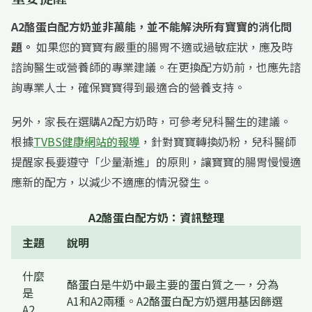
A2酪蛋白配方奶並非萬能，並不能解決所有寶寶的消化問
題。
如果您的寶寶有嚴重的腸胃不適或過敏症狀，應及時
諮詢醫生或營養師的專業建議。在更換配方奶前，也應先諮
詢專業人士，確保寶寶得到最適合的營養支持。
另外，家長在選購A2配方奶時，可參考兒科醫生的建議。
根據
TVBS健康網站的報導
，針對寶寶轉換奶粉，兒科醫師
提醒家長要遵守「少量漸進」的原則，讓寶寶的腸胃慢慢適
應新的配方，以減少不適應的情況發生。
A2酪蛋白配方奶：資訊整理
主題
說明
什麼
酪蛋白是牛奶中最主要的蛋白質之一，分為
是
A1和A2兩種。A2酪蛋白配方奶選用基因篩選
A2