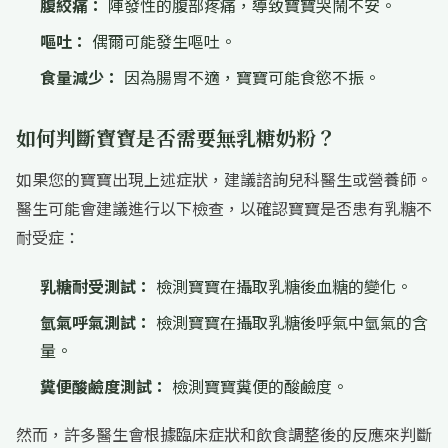
腹絞痛：
陣發性的腹部疼痛，導致寶寶哭鬧不安。
嘔吐：
偶爾可能發生嘔吐。
食量減少：
因為腸胃不適，寶寶可能食慾不振
。
如何判斷寶寶是否需要無乳糖奶粉？
如果您的寶寶出現上述症狀，建議諮詢兒科醫生或營養師。
醫生可能會建議進行以下檢查，以確認寶寶是否患有乳糖不
耐受症
：
乳糖耐受測試：
檢測寶寶在攝取乳糖後血糖的變化。
氫氣呼氣測試：
檢測寶寶在攝取乳糖後呼氣中氫氣的含
量。
糞便酸鹼度測試：
檢測寶寶糞便的酸鹼度。
然而，許多醫生會根據臨床症狀和飲食調整後的反應來判斷