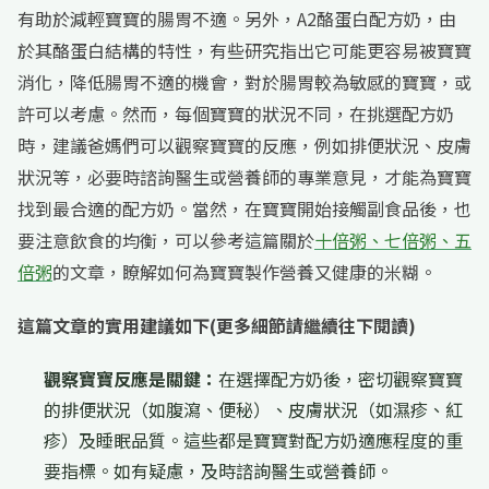
有助於減輕寶寶的腸胃不適。另外，A2酪蛋白配方奶，由
於其酪蛋白結構的特性，有些研究指出它可能更容易被寶寶
消化，降低腸胃不適的機會，對於腸胃較為敏感的寶寶，或
許可以考慮。然而，每個寶寶的狀況不同，在挑選配方奶
時，建議爸媽們可以觀察寶寶的反應，例如排便狀況、皮膚
狀況等，必要時諮詢醫生或營養師的專業意見，才能為寶寶
找到最合適的配方奶。當然，在寶寶開始接觸副食品後，也
要注意飲食的均衡，可以參考這篇關於
十倍粥、七倍粥、五
倍粥
的文章，瞭解如何為寶寶製作營養又健康的米糊。
這篇文章的實用建議如下(更多細節請繼續往下閱讀)
觀察寶寶反應是關鍵：
在選擇配方奶後，密切觀察寶寶
的排便狀況（如腹瀉、便秘）、皮膚狀況（如濕疹、紅
疹）及睡眠品質。這些都是寶寶對配方奶適應程度的重
要指標。如有疑慮，及時諮詢醫生或營養師。