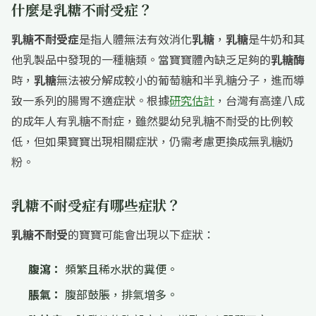
什麼是乳糖不耐受症？
乳糖不耐受症
是指人體無法有效消化
乳糖
，
乳糖
是牛奶和其
他乳製品中發現的一種糖類。當寶寶體內缺乏足夠的
乳糖酶
時，
乳糖
無法被分解成較小的葡萄糖和半乳糖分子，進而導
致一系列的腸胃不適症狀。根據
研究估計
，台灣有高達八成
的成年人有乳糖不耐症
，雖然嬰幼兒乳糖不耐受的比例較
低，但如果寶寶出現相關症狀，仍需考慮更換成無乳糖奶
粉
。
乳糖不耐受症有哪些症狀？
乳糖不耐受
的寶寶可能會出現以下症狀：
腹瀉：
頻繁且稀水狀的糞便。
脹氣：
腹部鼓脹，排氣增多。