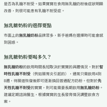
是否為乳糖不耐受
。如果寶寶在食用無乳糖奶粉後症狀明顯
改善，則很可能患有乳糖不耐受症。
無乳糖奶粉的選擇要點
市面上的
無乳糖奶粉
品牌眾多，新手爸媽在選擇時可能會感
到困惑。
無乳糖奶粉要喝多久？
無乳糖奶粉
的飲用時間長短取決於寶寶的具體情況。對於
暫
時性乳糖不耐受
（例如腸胃炎引起的），通常只需飲用4到
8週，待腸道恢復後即可逐漸換回普通配方奶粉
。但對於
先
天性乳糖不耐受
的寶寶，則可能需要長期飲用
無乳糖奶粉
。
建議定期諮詢醫生，根據寶寶的生長發育情況調整飲食方
案。