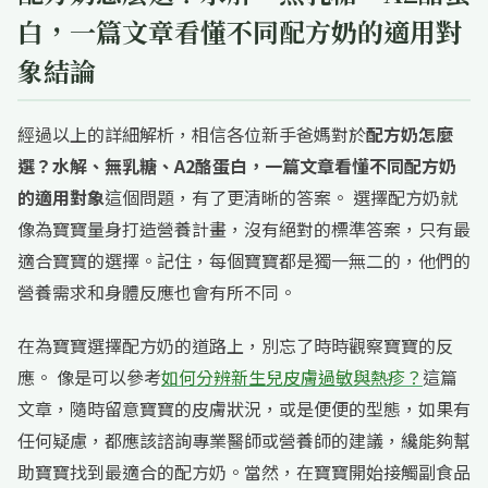
白，一篇文章看懂不同配方奶的適用對
象結論
經過以上的詳細解析，相信各位新手爸媽對於
配方奶怎麼
選？水解、無乳糖、A2酪蛋白，一篇文章看懂不同配方奶
的適用對象
這個問題，有了更清晰的答案。 選擇配方奶就
像為寶寶量身打造營養計畫，沒有絕對的標準答案，只有最
適合寶寶的選擇。記住，每個寶寶都是獨一無二的，他們的
營養需求和身體反應也會有所不同。
在為寶寶選擇配方奶的道路上，別忘了時時觀察寶寶的反
應。 像是可以參考
如何分辨新生兒皮膚過敏與熱疹？
這篇
文章，隨時留意寶寶的皮膚狀況，或是便便的型態，如果有
任何疑慮，都應該諮詢專業醫師或營養師的建議，纔能夠幫
助寶寶找到最適合的配方奶。當然，在寶寶開始接觸副食品