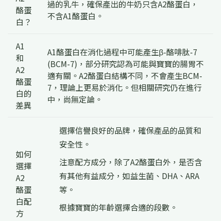
過的乳牛，確保產出的牛奶只含A2酪蛋白，
酪蛋
不含A1酪蛋白。
白？
A1
A1酪蛋白在消化過程中可能產生β-酪啡肽-7
和
(BCM-7)，部分研究認為可能與寶寶的腸胃不
A2
適有關。A2酪蛋白結構不同，不會產生BCM-
酪蛋
7，理論上更易於消化。但相關研究仍在進行
白的
中，尚無定論。
差異
選擇信譽良好的品牌，確保產品的品質和
安全性。
如何
注意配方成分，除了A2酪蛋白外，是否含
選擇
有其他有益成分，如益生菌、DHA、ARA
A2
酪蛋
等。
白配
根據寶寶的年齡選擇合適的段數。
方