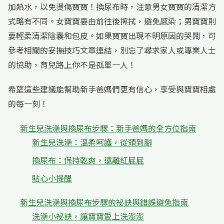
加熱水，以免燙傷寶寶！換尿布時，注意男女寶寶的清潔方
式略有不同。女寶寶要由前往後擦拭，避免感染；男寶寶則
要輕柔清潔陰囊和包皮。如果寶寶出現不明原因的哭鬧，可
參考相關的安撫技巧文章連結，別忘了尋求家人或專業人士
的協助，育兒路上你不是孤單一人！
希望這些建議能幫助新手爸媽們更有信心，享受與寶寶相處
的每一刻！
新生兒洗澡與換尿布步驟：新手爸媽的全方位指南
新生兒洗澡：溫柔呵護，從頭到腳
換尿布：保持乾爽，遠離紅屁屁
貼心小提醒
新生兒洗澡與換尿布步驟的祕訣與錯誤避免指南
洗澡小祕訣，讓寶寶愛上洗澎澎