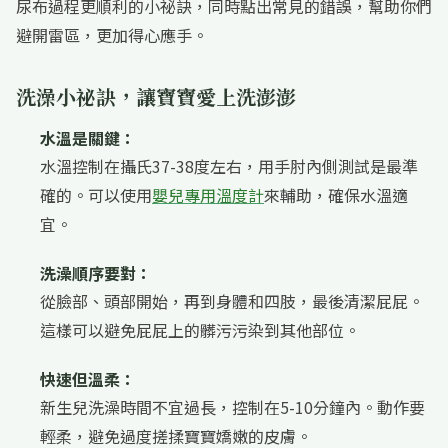
尿布過程更順利的小祕訣，同時點出常見的錯誤，幫助你們
避開雷區，更加得心應手。
洗澡小祕訣，讓寶寶愛上洗澎澎
水溫是關鍵：
水溫控制在攝氏37-38度左右，用手肘內側測試是最準
確的。可以使用
嬰兒專用溫度計
來輔助，確保水溫適
宜。
洗澡順序要對：
從臉部、頭部開始，再到身體和四肢，最後清潔屁屁。
這樣可以避免屁屁上的髒污污染到其他部位。
快速但溫柔：
新生兒洗澡時間不宜過長，控制在5-10分鐘內。動作要
輕柔，避免過度搓揉寶寶嬌嫩的皮膚。