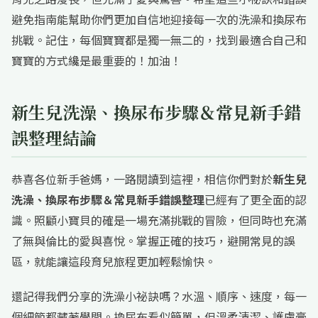
避免指南能幫助你們更加自信地迎接每一次的洗澡和換尿布
挑戰。記住，每個寶寶都是獨一無二的，找到最適合自己和
寶寶的方式纔是最重要的！加油！
新生兒洗澡、換尿布步驟＆常見新手錯
誤整理結論
恭喜各位新手爸媽，一路閱讀到這裡，相信你們對於
新生兒
洗澡、換尿布步驟＆常見新手錯誤整理
已經有了更全面的認
識。照顧小寶貝的確是一場充滿挑戰的冒險，但同時也充滿
了無與倫比的愛與喜悅。掌握正確的技巧，避開常見的誤
區，就能讓這段育兒旅程更加輕鬆愉快。
還記得我們分享的洗澡小祕訣嗎？水溫、順序、速度，每一
個細節都藏著學問。換尿布看似簡單，但溫柔清潔、護膚膏