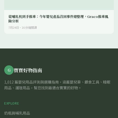
從哺乳枕到手推車：今年嬰兒產品召回事件總整理，Graco推車風
險分析
7月24日
·
16
分鐘閱讀
寶寶好物指南
G
1,012 篇嬰兒用品評測與選購指南，涵蓋嬰兒車、餵食工具、睡眠
用品、護理用品，幫您找到最適合寶寶的好物。
EXPLORE
奶瓶與哺乳用品