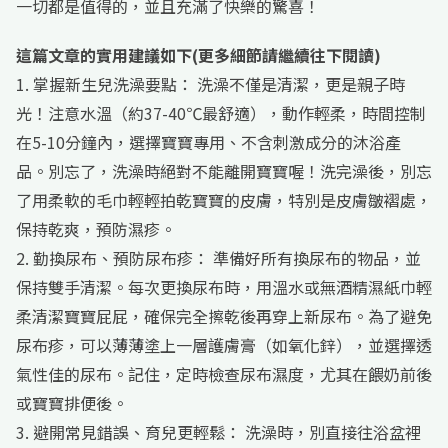
一切都是值得的，並且充滿了快樂的驚喜！
這篇文章的實用建議如下(更多細節請繼續往下閱讀)
1. 掌握新生兒洗澡要點： 洗澡不僅是清潔，更是親子時
光！注意水溫（約37-40℃最舒適），動作輕柔，時間控制
在5-10分鐘內，選擇寶寶專用、不含刺激成分的沐浴產
品。別忘了，洗澡時絕對不能離開寶寶喔！洗完澡後，別忘
了用柔軟的毛巾輕輕拍乾寶寶的皮膚，特別是皮膚皺褶處，
保持乾爽，預防濕疹。
2. 勤換尿布、預防尿布疹： 準備好所有換尿布的物品，並
保持雙手清潔。每次更換尿布時，用溫水或無酒精濕紙巾輕
柔清潔寶寶屁屁，確保完全擦乾後再穿上新尿布。為了避免
尿布疹，可以薄薄塗上一層護膚膏（如氧化鋅），並選擇透
氣性佳的尿布。記住，定時檢查尿布濕度，尤其在餵奶前後
或寶寶排便後。
3. 避開常見錯誤、育兒更輕鬆： 洗澡時，別直接往浴盆裡