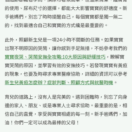
的使用、尿布尺寸的選擇，都能大大影響寶寶的舒適度。新
手爸媽們，別忘了時時提醒自己，每個寶寶都是獨一無二
的，找到最適合自己和寶寶的方式纔是最重要的。
此外，照顧新生兒是一項24小時不間斷的任務。如果寶寶
出現不明原因的哭鬧，讓你感到手足無措，不妨參考我們的
寶寶夜哭、哭鬧安撫全攻略:10大原因與舒緩技巧
，瞭解寶
寶哭鬧的原因，並學習有效的安撫技巧。若發現寶寶有黃疸
的現象，也要及時尋求專業醫療協助，詳細的資訊可以參考
新生兒黃疸怎麼辦？症狀判斷、照顧方式與就醫時機
。
育兒的道路上，沒有人是完美的。遇到困難時，別忘了向身
邊的家人、朋友、或是專業人士尋求協助。最重要的是，相
信自己的直覺，享受與寶寶相處的每一刻。新手爸媽們，加
油！你們一定可以成為最棒的父母！