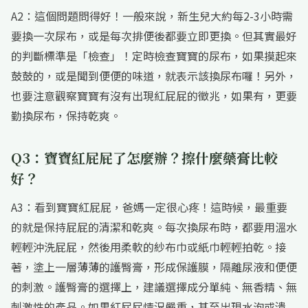
A2：這個問題問得好！一般來說，新生兒大約每2-3小時需
要換一次尿布，或是每次排便後都要立即更換。但其實最好
的判斷標準是「檢查」！定時檢查寶寶的尿布，如果摸起來
鼓鼓的，或是聞到便便的味道，就表示該換尿布囉！另外，
也要注意觀察寶寶有沒有出現紅屁屁的徵兆，如果有，更要
勤換尿布，保持乾爽。
Q3：寶寶紅屁屁了怎麼辦？擦什麼藥膏比較
好？
A3：看到寶寶紅屁屁，爸媽一定很心疼！這時候，最重要
的就是保持屁屁的清潔和乾爽。每次換尿布時，都要用溫水
輕輕沖洗屁屁，然後用柔軟的紗布巾或紙巾輕輕拍乾。接
著，塗上一層薄薄的護臀膏，形成保護膜，隔離尿液和便便
的刺激。護臀膏的選擇上，建議選擇成分單純、無香精、無
刺激性的產品。如果紅屁屁情況嚴重，甚至出現水泡或潰