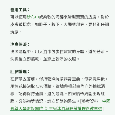
善用工具：
可以使用
紗布巾
或柔軟的海綿來清潔寶寶的皮膚。對於
皮膚皺摺處，如脖子、腋下、大腿根部等，要特別仔細
清潔。
注意保暖：
洗澡過程中，用大浴巾包裹住寶寶的身體，避免著涼。
洗完後立即擦乾，並穿上乾淨的衣服。
肚臍護理：
在臍帶脫落前，保持乾燥清潔非常重要。每次洗澡後，
用棉花棒沾取75%酒精，從臍帶根部由內向外擦拭消
毒。記得保持通風，避免悶濕。如果臍帶周圍出現紅
腫、分泌物等情況，請立即諮詢醫生。[參考資料：
中國
醫藥大學附設醫院-新生兒沐浴與臍帶護理衛教單張
]