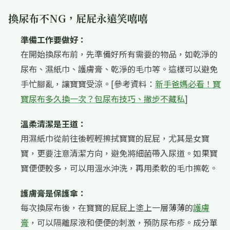
換尿布不NG，屁屁永遠笑嘻嘻
準備工作要做好：
在開始換尿布前，先準備好所有需要的物品，如乾淨的
尿布、濕紙巾、護膚膏、乾淨的毛巾等。這樣可以避免
手忙腳亂，讓寶寶受涼。[參考資料：
新手爸媽必看！寶
寶尿布多久換一次？包尿布技巧、撇步不藏私
]
溫柔清潔是王道：
用濕紙巾從前往後輕輕擦拭寶寶的屁屁，尤其是女寶
寶，更要注意清潔方向，避免將細菌帶入尿道。如果寶
寶便便較多，可以用溫水沖洗，再用柔軟的毛巾擦乾。
護膚膏是保護傘：
每次換尿布後，在寶寶的屁屁上塗上一層薄薄的
護膚
膏
，可以隔離尿液和便便的刺激，預防尿布疹。成分單