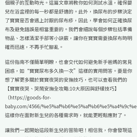
個親子的互動時光。這篇文章將教你如何測試水溫，確保嬰
兒在浴盆裡的每一秒都是舒適的。此外，換尿布的步驟決定
了寶寶是否會遇上討厭的尿布疹，因此，學會如何正確換尿
布及避免錯誤是相當重要的。我們會細說每個步驟包括準備
物品、怎樣清潔手部等小訣竅，讓你在寶寶需要換尿布時明
確而迅速，不再手忙腳亂。
這份指南不僅簡單明瞭，也會交代如何避免新手爸媽的常見
困惑，如“寶寶尿布多久換一次”這樣的實用問答。要是你
想了解更多關於寶寶夜哭的安撫技巧，也可以查看我們的
【寶寶夜哭、哭鬧安撫全攻略:10大原因與舒緩技巧】
（https://goods-for-
baby.com/4566/%e5%af%b6%e5%af%b6%e5%a4%9
這樣你在面對新生兒的各種需求時，就能更輕鬆應對了。
讓我們一起開始這段新生兒的冒險吧！相信我，你會發現這