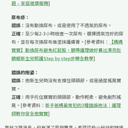
題 – 家庭健康服務
]
尿布疹：
錯誤：
沒有勤換尿布，或是使用了不透氣的尿布。
正確：
至少每2-3小時檢查一次尿布，選擇透氣性好的尿
布，並在每次換尿布後塗抹護膚膏。[參考資料：
【媽媽
寶寶】勤換尿布避免紅屁股，臍帶護理做好養出漂亮肚
臍眼新生兒照護Step by step步驟全教學
]
錯誤的抱姿：
錯誤：
抱新生兒時沒有支撐住頭頸部，或是過度搖晃寶
寶。
正確：
用手托住寶寶的頭頸部，動作輕柔，避免劇烈搖
晃。[參考資料：
新手爸媽最常犯的3種錯誤抱法｜護理
師教你安全抱寶寶
]
育兒之路漫長，但充滿了愛與驚喜。希望這些小祕訣和錯誤