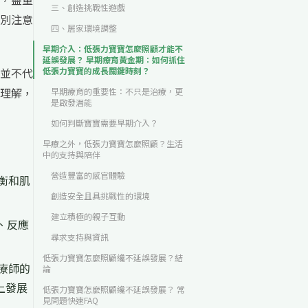
三、創造挑戰性遊戲
別注意
四、居家環境調整
早期介入：低張力寶寶怎麼照顧才能不
延誤發展？ 早期療育黃金期：如何抓住
並不代
低張力寶寶的成長關鍵時刻？
理解，
早期療育的重要性：不只是治療，更
是啟發潛能
如何判斷寶寶需要早期介入？
早療之外，低張力寶寶怎麼照顧？生活
中的支持與陪伴
營造豐富的感官體驗
衡和肌
創造安全且具挑戰性的環境
建立積極的親子互動
、反應
尋求支持與資訊
低張力寶寶怎麼照顧纔不延誤發展？結
療師的
論
上發展
低張力寶寶怎麼照顧纔不延誤發展？ 常
見問題快速FAQ