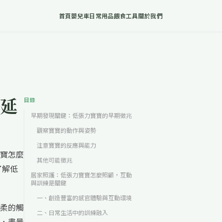
首頁
嬰兒車
日常用品
餵食工具
關於我們
延
目錄
早期發現關鍵：低張力寶寶的早期徵兆
觀察寶寶的動作與姿勢
注意寶寶的反應與能力
寶怎麼
其他可能徵兆
了解低
居家照護：低張力寶寶怎麼照顧，互動
與訓練是關鍵
一、創造豐富的感官體驗與互動環境
柔的觸
二、日常生活中的訓練融入
，盡量