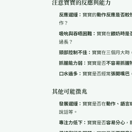
注意寶寶的反應與能力
反應遲緩：
寶寶的
動作反應是否較
作？
吸吮與吞嚥困難：
寶寶在
餵奶時是
過長？
頭部控制不佳：
寶寶在三個月大時
抓握能力弱：
寶寶是否
不容易抓握
口水過多：
寶寶是否經常
張開嘴巴
其他可能徵兆
發展遲緩：
寶寶是否在
動作、語言
說話等。
專注力低下：
寶寶是否
容易分心
，