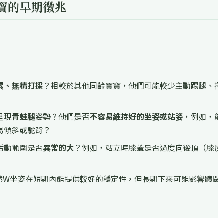
寶的早期徵兆
累、無精打採
？相較於其他同齡寶寶，他們可能較少主動踢腿、
呈現
青蛙腿
姿勢？他們是否
不容易維持好的坐姿或站姿
，例如，
易傾斜或駝背？
活動範圍是否
異常的大
？例如，站立時膝蓋是否過度向後頂（膝
然W坐姿在短期內能提供較好的穩定性，但長期下來可能影響髖