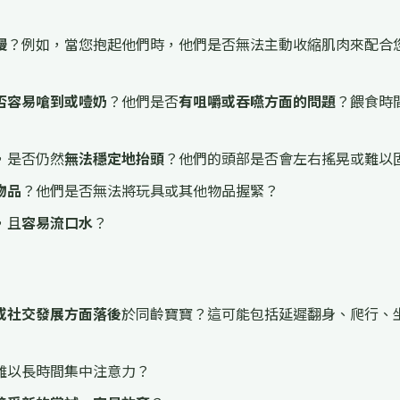
慢
？例如，當您抱起他們時，他們是否無法主動收縮肌肉來配合
否容易嗆到或噎奶
？他們是否
有咀嚼或吞嚥方面的問題
？餵食時
，是否仍然
無法穩定地抬頭
？他們的頭部是否會左右搖晃或難以
物品
？他們是否無法將玩具或其他物品握緊？
，且
容易流口水
？
或社交發展方面落後
於同齡寶寶？這可能包括延遲翻身、爬行、
難以長時間集中注意力？