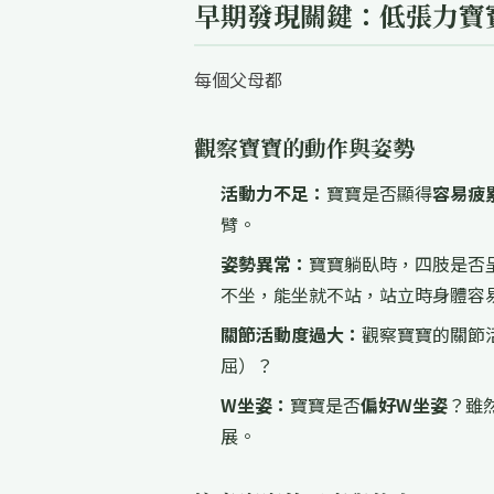
早期發現關鍵：低張力寶
每個父母都
觀察寶寶的動作與姿勢
活動力不足：
寶寶是否顯得
容易疲
臂。
姿勢異常：
寶寶躺臥時，四肢是否
不坐，能坐就不站，站立時身體容
關節活動度過大：
觀察寶寶的關節
屈）？
W坐姿：
寶寶是否
偏好W坐姿
？雖
展。