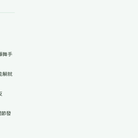
揮舞手
能躺就
反
關節發