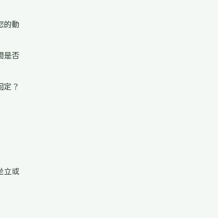
您的動
間是否
固定？
坐立或