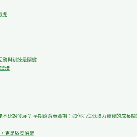
徵兆
互動與訓練是關鍵
環境
能不延誤發展？ 早期療育黃金期：如何抓住低張力寶寶的成長關
，更是啟發潛能