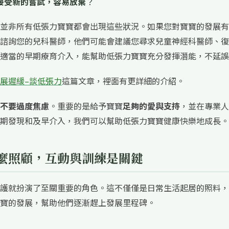
接受新的嘗試，容易放棄
？
並非所有低張力寶寶都會出現這些狀況。如果您對寶寶的發展有
諮詢您的兒科醫師，他們可能會建議您尋求兒童神經科醫師、復
適當的早期療育介入，能幫助低張力寶寶充分發揮潛能，不延誤
展遲緩–談低張力
這篇文章，裡面有更詳細的介紹。
不要過度焦慮
。重要的是給予寶寶
足夠的愛與支持
，並在專業人
期發現和及早介入，我們可以幫助低張力寶寶健康快樂地成長。
麼照顧，互動與訓練是關鍵
護就扮演了至關重要的角色。這不僅僅是日常生活起居的照料，
寶的發展，幫助他們逐漸趕上發展里程碑。