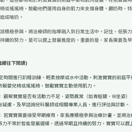
椅或搖搖椅，鼓勵他們運用自身的肌力來支撐身體。餵奶時，特
造成嗆奶。
該積極參與，將治療師的指導融入到日常生活中。記住，低張力
持續的努力，是可以趕上發展進度的。重要的是，家長需要及早
繼續往下閱讀)
定時間進行趴睡訓練、輕柔按摩或水中活動，刺激寶寶的前庭平
依賴嬰兒椅或搖搖椅，鼓勵寶寶主動使用肌力。
：
觀察寶寶是否有活動力不足、姿勢異常（如青蛙腿、W坐姿）
有疑慮，及早諮詢兒科醫師或相關專業人員，進行評估與診斷。
：
若寶寶需要接受早期療育，家長應積極參與治療計畫，並將治
張力不等於智能發展遲緩，透過早期且持續的努力，寶寶可以趕