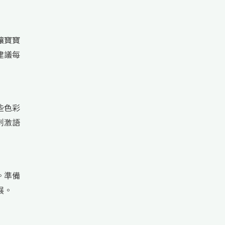
讓寶寶
建議每
些色彩
刺激語
。準備
展。