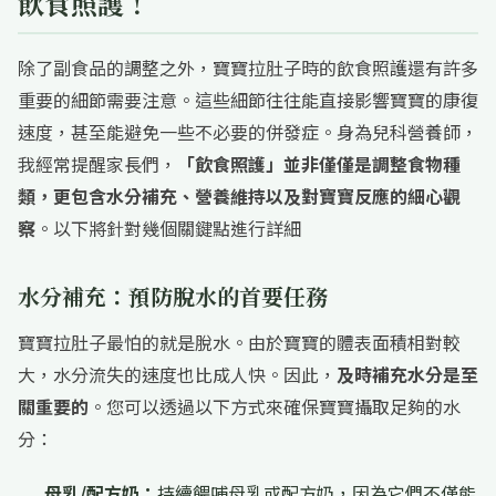
飲食照護！
除了副食品的調整之外，寶寶拉肚子時的飲食照護還有許多
重要的細節需要注意。這些細節往往能直接影響寶寶的康復
速度，甚至能避免一些不必要的併發症。身為兒科營養師，
我經常提醒家長們，
「飲食照護」並非僅僅是調整食物種
類，更包含水分補充、營養維持以及對寶寶反應的細心觀
察
。以下將針對幾個關鍵點進行詳細
水分補充：預防脫水的首要任務
寶寶拉肚子最怕的就是脫水。由於寶寶的體表面積相對較
大，水分流失的速度也比成人快。因此，
及時補充水分是至
關重要的
。您可以透過以下方式來確保寶寶攝取足夠的水
分：
母乳/配方奶：
持續餵哺母乳或配方奶，因為它們不僅能