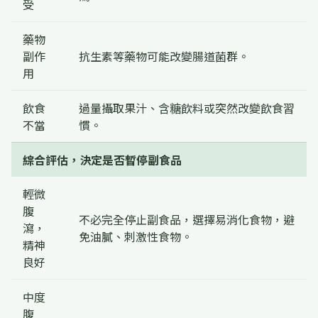
受
藥物
副作
抗生素等藥物可能改變腸道菌群。
用
飲食
過量攝取果汁、含糖飲料或突然改變飲食習
不當
慣。
綜合評估，決定是否暫停副食品
輕微
腹
不必完全停止副食品，選擇易消化食物，避
瀉，
免油膩、刺激性食物。
精神
良好
中度
腹