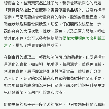
總而言之，當寶寶突然拉肚子時，新手爸媽最關心的問題
「
寶寶突然拉肚子怎麼辦？需要停副食品嗎？
」並沒有標準
答案，而是需要綜合考量寶寶的年齡、腹瀉的嚴重程度、伴
隨症狀以及整體健康狀況。切記，
仔細觀察
永遠是第一步，
觀察寶寶的大便次數、性狀、顏色，以及是否有發燒、嘔吐
等其他不適。您可以參考這篇關於
嬰兒大便顏色怎麼判斷正
常？
，更加了解寶寶的身體狀況。
在
副食品的處理
上，輕微腹瀉時可以繼續餵食，但要選擇容
易消化的食物，如白粥、地瓜泥、蘋果泥等，並避免油膩、
刺激性食物。嚴重腹瀉時則應暫停副食品，讓腸胃充分休
息。此外，充足的
水分補充
和適當的
營養維持
也至關重要。
如果對寶寶的腹瀉情況有任何疑慮，請及時諮詢兒科醫生或
兒科營養師，切勿自行診斷和治療。
照顧生病的孩子是一段辛苦的旅程，但只要您保持耐心和細