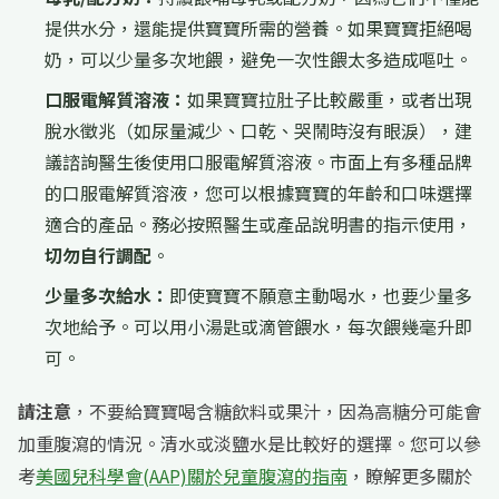
提供水分，還能提供寶寶所需的營養。如果寶寶拒絕喝
奶，可以少量多次地餵，避免一次性餵太多造成嘔吐。
口服電解質溶液：
如果寶寶拉肚子比較嚴重，或者出現
脫水徵兆（如尿量減少、口乾、哭鬧時沒有眼淚），建
議諮詢醫生後使用口服電解質溶液。市面上有多種品牌
的口服電解質溶液，您可以根據寶寶的年齡和口味選擇
適合的產品。務必按照醫生或產品說明書的指示使用，
切勿自行調配
。
少量多次給水：
即使寶寶不願意主動喝水，也要少量多
次地給予。可以用小湯匙或滴管餵水，每次餵幾毫升即
可。
請注意
，不要給寶寶喝含糖飲料或果汁，因為高糖分可能會
加重腹瀉的情況。清水或淡鹽水是比較好的選擇。您可以參
考
美國兒科學會(AAP)關於兒童腹瀉的指南
，瞭解更多關於