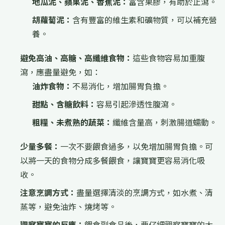
地瓜泥、蘋果泥、香蕉泥：
富含果膠，有助於止瀉。
胡蘿蔔泥：
含有豐富的維生素和礦物質，可以補充營
養。
避免高油、高糖、高纖維食物：
這些食物容易加重腹
瀉，應盡量避免，如：
油炸食物：
不易消化，增加腸胃負擔。
甜點、含糖飲料：
容易引起滲透性腹瀉。
粗糧、未煮熟的蔬菜：
纖維含量高，刺激腸道蠕動。
少量多餐：
一次不要餵食過多，以免增加腸胃負擔。可
以將一天的食物分成多餐餵食，讓寶寶更容易消化吸
收。
注意烹調方式：
盡量選擇清淡的烹調方式，如水煮、清
蒸等，避免油炸、燒烤等。
觀察寶寶的反應：
餵食副食品後，要仔細觀察寶寶的大