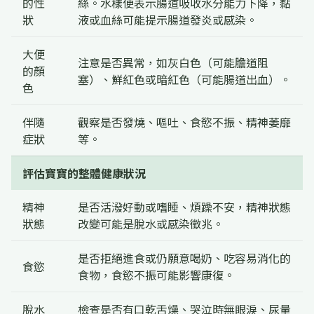
的性
絲。水樣便表示腸道吸收水分能力下降，黏
狀
液或血絲可能提示腸道發炎或感染。
大便
注意是否異常，如灰白色（可能膽道阻
的顏
塞）、鮮紅色或暗紅色（可能腸道出血）。
色
伴隨
觀察是否發燒、嘔吐、食慾不振、精神萎靡
症狀
等。
評估寶寶的整體健康狀況
精神
是否活潑好動或嗜睡、煩躁不安，精神狀態
狀態
改變可能是脫水或感染徵兆。
是否拒絕進食或仍願意喝奶、吃容易消化的
食慾
食物，食慾不振可能影響康復。
脫水
檢查是否有口乾舌燥、哭泣時無眼淚、尿量