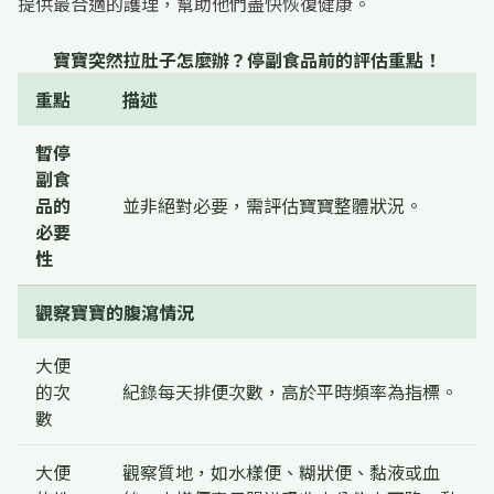
提供最合適的護理，幫助他們盡快恢復健康。
寶寶突然拉肚子怎麼辦？停副食品前的評估重點！
重點
描述
暫停
副食
品的
並非絕對必要，需評估寶寶整體狀況。
必要
性
觀察寶寶的腹瀉情況
大便
的次
紀錄每天排便次數，高於平時頻率為指標。
數
大便
觀察質地，如水樣便、糊狀便、黏液或血