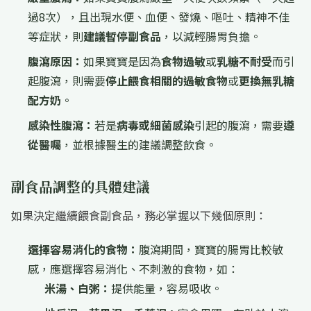
過8次），且出現水便、血便、發燒、嘔吐、精神不佳
等症狀，則
建議暫停副食品
，以減輕腸胃負擔。
腹瀉原因：
如果寶寶是因為
食物過敏
或
乳糖不耐受
而引
起腹瀉，則需要
停止餵食相關的過敏食物
或
更換無乳糖
配方奶
。
感染性腹瀉：
若是
病毒或細菌感染
引起的腹瀉，需要
遵
從醫囑
，並根據醫生的建議調整飲食。
副食品調整的具體建議
如果決定繼續餵食副食品，務必掌握以下幾個原則：
選擇容易消化的食物：
腹瀉期間，寶寶的腸胃比較敏
感，應選擇容易消化、不刺激的食物，如：
米湯、白粥：
提供能量，容易吸收。