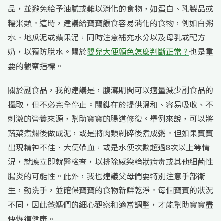
品，並避免給予油膩或難以消化的食物，如蛋白、乳製品或
糯米類。這時，建議給寶寶餵食容易消化的食物，例如白粥
水、地瓜泥或蘋果泥，同時注意補充水分以及母乳或配方
奶，以預防脫水。關於
嬰兒大便顏色怎麼判斷正常？
也是重
要的觀察指標。
關於副食品，我的建議是，腹瀉期間可以適量減少副食品的
攝取，但不必完全停止。關鍵在於提供溫和、容易吸收、不
刺激的營養來源，幫助寶寶的腸道修復。舉例來說，可以將
蔬菜煮爛後做成泥，或是將肉類剁碎後煮成粥。但如果寶寶
出現精神不佳、大便帶血，或是水便次數超過8次以上等情
況，就應立即就醫檢查，以排除感染輪狀病毒或其他細菌性
腸炎的可能性。此外，我也建議父母們要特別注意手部衛
生，勤洗手，並確保寶寶的食物新鮮乾淨。每個寶寶的狀況
不同，因此爸媽們的細心觀察和適當調整，才能幫助寶寶盡
快恢復健康。