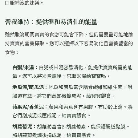
口服補液的建議。
營養維持：提供溫和易消化的能量
雖然腹瀉期間寶寶的食慾可能會下降，但仍需要盡可能地維
持寶寶的營養攝取。您可以選擇以下容易消化且營養豐富的
食物：
白粥/米湯：
白粥或米湯容易消化，能提供寶寶所需的能
量。您可以將米煮爛後，只取米湯給寶寶喝。
地瓜泥/南瓜泥：
地瓜和南瓜富含膳食纖維和維生素，對
腸道有益。將它們蒸熟後搗成泥，給寶寶餵食。
蘋果泥/香蕉泥：
蘋果和香蕉含有果膠，有助於止瀉。將
它們刮成泥或壓成泥，給寶寶餵食。
胡蘿蔔泥：
胡蘿蔔富含β-胡蘿蔔素，能保護腸道黏膜。
將胡蘿蔔煮爛後搗成泥，給寶寶餵食。