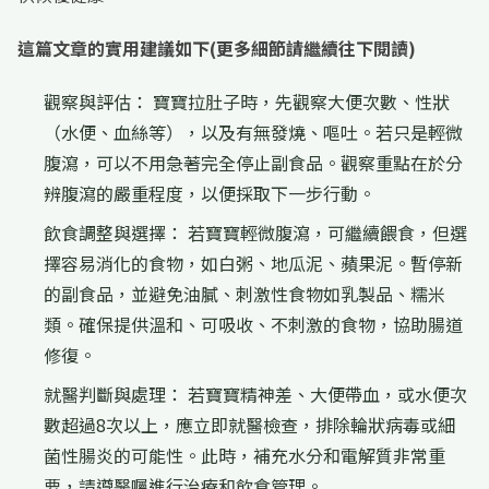
這篇文章的實用建議如下(更多細節請繼續往下閱讀)
觀察與評估： 寶寶拉肚子時，先觀察大便次數、性狀
（水便、血絲等），以及有無發燒、嘔吐。若只是輕微
腹瀉，可以不用急著完全停止副食品。觀察重點在於分
辨腹瀉的嚴重程度，以便採取下一步行動。
飲食調整與選擇： 若寶寶輕微腹瀉，可繼續餵食，但選
擇容易消化的食物，如白粥、地瓜泥、蘋果泥。暫停新
的副食品，並避免油膩、刺激性食物如乳製品、糯米
類。確保提供溫和、可吸收、不刺激的食物，協助腸道
修復。
就醫判斷與處理： 若寶寶精神差、大便帶血，或水便次
數超過8次以上，應立即就醫檢查，排除輪狀病毒或細
菌性腸炎的可能性。此時，補充水分和電解質非常重
要，請遵醫囑進行治療和飲食管理。