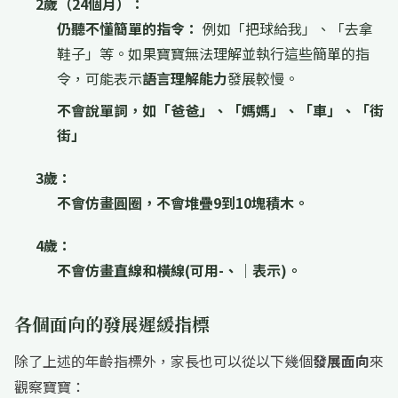
2歲（24個月）：
仍聽不懂簡單的指令：
例如「把球給我」、「去拿
鞋子」等。如果寶寶無法理解並執行這些簡單的指
令，可能表示
語言理解能力
發展較慢。
不會說單詞，如「爸爸」、「媽媽」、「車」、「街
街」
3歲：
不會仿畫圓圈，不會堆疊9到10塊積木。
4歲：
不會仿畫直線和橫線(可用-、│表示)。
各個面向的發展遲緩指標
除了上述的年齡指標外，家長也可以從以下幾個
發展面向
來
觀察寶寶：