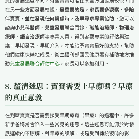
寶的發展速度不同，有些寶寶可能在某些方面發展較快，而
在另一些方面發展較慢。
最重要的是，家長要多觀察、多陪
伴寶寶，並在發現任何疑慮時，及早尋求專業協助
。您可以
諮詢
小兒科醫師
、
兒童發展聯合門診
、
職能治療師
、
物理治
療師
、
語言治療師
等專業人員，得到客觀專業的評估與建
議。早期發現、早期介入，才能給予寶寶最好的支持，幫助
他們健康快樂地成長。衛生福利部國民健康署有補助地方推
動
兒童發展聯合評估中心
，家長可以多加利用。
8. 釐清迷思：寶寶需要上早療嗎？早療
的真正意義
在判斷寶寶是否需要接受早期療育（早療）的過程中，許多
新手爸媽常會陷入一些常見的迷思。這些迷思可能源於對發
展遲緩的不瞭解、對早療的誤解，或是受到傳統觀唸的影