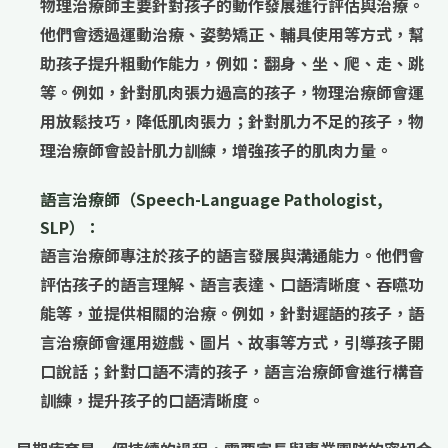
物理治療師主要針對孩子的
動作發展
進行評估與治療。
他們會透過
運動治療
、
姿勢矯正
、
輔具使用
等方式，幫
助孩子提升粗動作能力，例如：翻身、坐、爬、走、跳
等。例如，針對
肌肉張力過高
的孩子，物理治療師會運
用
放鬆技巧
，降低肌肉張力；針對
肌力不足
的孩子，物
理治療師會設計
肌力訓練
，增強孩子的肌肉力量。
語言治療師（Speech-Language Pathologist,
SLP）：
語言治療師專注於孩子的
語言發展與溝通能力
。他們會
評估孩子的語言理解、語言表達、口語清晰度、吞嚥功
能等，並提供相關的治療。例如，針對
遲語
的孩子，語
言治療師會運用
遊戲
、
圖片
、
故事
等方式，引導孩子開
口說話；針對
口語不清
的孩子，語言治療師會進行
構音
訓練
，提升孩子的口語清晰度。