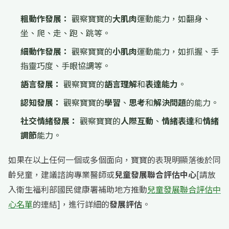
粗動作發展：
觀察寶寶的
大肌肉
運動能力，如翻身、
坐、爬、走、跑、跳等。
細動作發展：
觀察寶寶的
小肌肉
運動能力，如抓握、手
指靈巧度、手眼協調等。
語言發展：
觀察寶寶的
語言理解
和
表達能力
。
認知發展：
觀察寶寶的
學習
、
思考
和
解決問題
的能力。
社交情緒發展：
觀察寶寶的
人際互動
、
情緒表達
和
情緒
調節
能力。
如果在以上任何一個或多個面向，寶寶的表現明顯落後於同
齡兒童，建議諮詢專業醫師或
兒童發展聯合評估中心
[請放
入衛生福利部國民健康署補助地方推動
兒童發展聯合評估中
心名單
的連結]，進行詳細的
發展評估
。