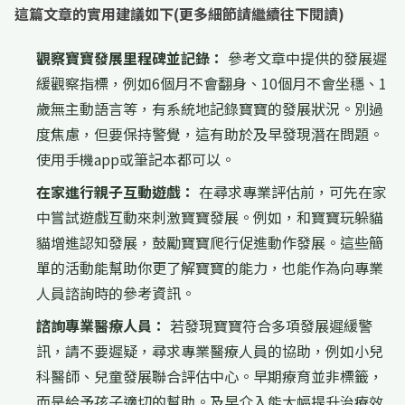
這篇文章的實用建議如下(更多細節請繼續往下閱讀)
觀察寶寶發展里程碑並記錄：
參考文章中提供的發展遲
緩觀察指標，例如6個月不會翻身、10個月不會坐穩、1
歲無主動語言等，有系統地記錄寶寶的發展狀況。別過
度焦慮，但要保持警覺，這有助於及早發現潛在問題。
使用手機app或筆記本都可以。
在家進行親子互動遊戲：
在尋求專業評估前，可先在家
中嘗試遊戲互動來刺激寶寶發展。例如，和寶寶玩躲貓
貓增進認知發展，鼓勵寶寶爬行促進動作發展。這些簡
單的活動能幫助你更了解寶寶的能力，也能作為向專業
人員諮詢時的參考資訊。
諮詢專業醫療人員：
若發現寶寶符合多項發展遲緩警
訊，請不要遲疑，尋求專業醫療人員的協助，例如小兒
科醫師、兒童發展聯合評估中心。早期療育並非標籤，
而是給予孩子適切的幫助。及早介入能大幅提升治療效