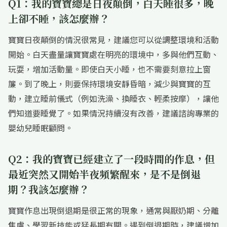
Q1：我的寶寶總是日夜顛倒，白天睡很多，晚
上卻不睡，該怎麼辦？
寶寶日夜顛倒的情況很常見，建議您可以從調整環境和活動
開始。白天盡量讓寶寶處在明亮的環境中，多與他們互動、
玩耍，增加活動量。即使白天小睡，也不需要刻意拉上窗
簾。到了晚上，則要保持環境安靜昏暗，減少與寶寶的互
動，建立睡前儀式（例如洗澡、換睡衣、輕柔按摩），讓他
們知道要睡覺了。如果情況持續沒有改善，建議諮詢專業的
嬰幼兒睡眠顧問。
Q2：我的寶寶已經建立了一段時間的作息，但
最近突然又開始半夜頻繁醒來，是不是倒退
期？我該怎麼辦？
寶寶作息出現倒退期是很正常的現象，通常與厭奶期、分離
焦慮、學習新技能或猛長期有關。遇到倒退期時，建議增加