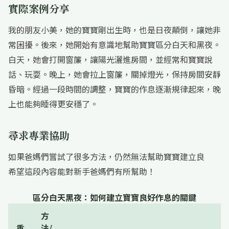
實際案例分享
我的朋友小美，她的寶寶剛出生時，也是日夜顛倒，讓她非
常困擾。後來，她開始有意識地幫助寶寶區分白天和黑夜。
白天，她會打開窗簾，讓陽光灑進房間，並經常和寶寶說
話、玩耍。晚上，她會拉上窗簾，關掉燈光，保持房間安靜
昏暗。經過一段時間的調整，寶寶的作息逐漸規律起來，晚
上也能夠睡得更安穩了。
尋求專業協助
如果爸媽們嘗試了很多方法，仍然無法幫助寶寶建立良
希望這段內容能對新手爸媽們有所幫助！
區分白天黑夜：如何建立寶寶良好作息的關鍵
方
重
法/