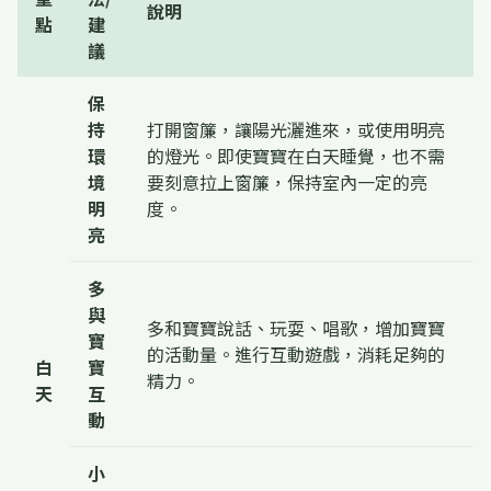
說明
點
建
議
保
持
打開窗簾，讓陽光灑進來，或使用明亮
環
的燈光。即使寶寶在白天睡覺，也不需
境
要刻意拉上窗簾，保持室內一定的亮
明
度。
亮
多
與
多和寶寶說話、玩耍、唱歌，增加寶寶
寶
的活動量。進行互動遊戲，消耗足夠的
白
寶
精力。
天
互
動
小