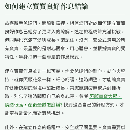
如何建立寶寶良好作息結論
恭喜新手爸媽們，閱讀到這裡，相信您們對於
如何建立寶寶
良好作息
已經有了更深入的瞭解。這趟旅程或許充滿挑戰，
但同時也充滿了愛與成長。請記住，沒有一套公式適用於所
有寶寶，最重要的是耐心觀察、用心體會，並根據寶寶的獨
特性，量身打造一套專屬的作息模式。
建立寶寶作息並非一蹴可幾，需要爸媽們的耐心、愛心與堅
持。就像照顧花朵一樣，細心呵護，適時調整，才能讓寶寶
在健康快樂的環境中茁壯成長。當您感到疲憊或遇到挫折
時，別忘了適時關照自己的身心靈，參考
照顧寶寶太累，
情緒低落，產後憂鬱怎麼辦?
找到適合自己的舒壓方式，才
能更有能量地面對育兒挑戰。
此外，在建立作息的過程中，安全感至關重要。寶寶需要感