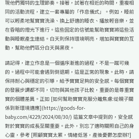
現他們獨特的生理節奏。接著，試著在相近的時間，重複相
同的活動流程，建立一套專屬的「作息儀式」。例如，睡前
可以輕柔地幫寶寶洗澡、換上舒適的睡衣、播放輕音樂，並
在昏暗的燈光下進行。這些固定的信號能幫助寶寶將這些活
動與睡眠產生連結。白天則保持環境明亮，增加與寶寶的互
動，幫助他們區分白天與黑夜。
請記得，建立作息是一個循序漸進的過程，不是一蹴可幾
的。過程中可能會遇到倒退期，這是正常的現象。此時，請
保持耐心與穩定的引導，給予寶寶足夠的安全感。每個寶寶
的發展步調都不同，切勿與其他孩子比較，重要的是尊重寶
寶的個體差異。正如 [如何幫助寶寶克服分離焦慮:從親子關
係到新環境適應](https://goods-for-
baby.com/4229/2024/08/30/) 這篇文章中提到的，安全感
對於寶寶的成長至關重要。此外，別忘了適時關照自己的身
心靈，參考 [照顧寶寶太累，情緒低落，產後憂鬱怎麼辦?]