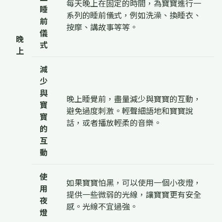
每天晚上在固定的時間，為寶寶進行一
睡
系列的睡前儀式，例如洗澡、換睡衣、
前
按摩、講故事等等。
儀
晚
式
上
減
少
與
晚上睡覺前，盡量減少與寶寶的互動，
寶
避免過度刺激。輕聲細語地和寶寶說
寶
話，或者播放輕柔的音樂。
的
互
動
使
如果寶寶怕黑，可以使用一個小夜燈，
用
提供一些微弱的光線，讓寶寶更有安全
夜
感。光線不宜過強。
燈