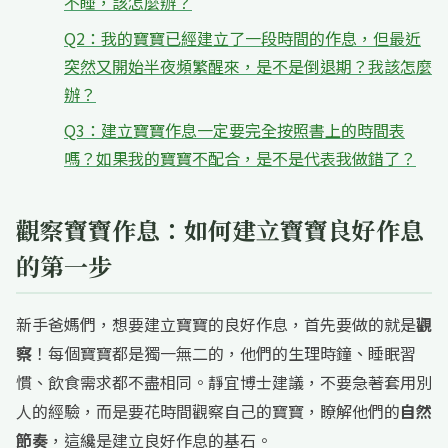
不睡，該怎麼辦？
Q2：我的寶寶已經建立了一段時間的作息，但最近
突然又開始半夜頻繁醒來，是不是倒退期？我該怎麼
辦？
Q3：建立寶寶作息一定要完全按照書上的時間表
嗎？如果我的寶寶不配合，是不是代表我做錯了？
觀察寶寶作息：如何建立寶寶良好作息
的第一步
新手爸媽們，想要建立寶寶的良好作息，首先要做的就是
觀
察
！每個寶寶都是獨一無二的，他們的生理時鐘、睡眠習
慣、飲食需求都不盡相同。靜宜博士建議，不要急著套用別
人的經驗，而是要花時間觀察自己的寶寶，瞭解他們的
自然
節奏
，這纔是建立良好作息的基石。