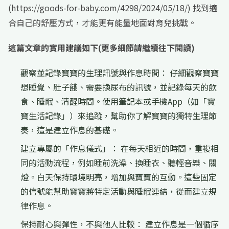
(https://goods-for-baby.com/4298/2024/05/18/) 找到適
合自己的舒壓方式，才能更有能量地面對育兒挑戰。
這篇文章的實用建議如下(更多細節請繼續往下閱讀)
觀察並記錄寶寶的生理訊號與作息時間： 仔細觀察寶寶
想睡覺、肚子餓、需要換尿布的訊號，並記錄每天的飲
食、睡眠、清醒時間。使用筆記本或手機App（如「寶
寶生活記錄」）來追蹤，幫助你了解寶寶的獨特生理節
奏，這是建立作息的基礎。
建立專屬的「作息儀式」： 在每天相近的時間，重複相
同的活動流程，例如睡前洗澡、換睡衣、聽輕音樂、關
燈。白天保持環境明亮，增加與寶寶的互動。這些固定
的信號能幫助寶寶將特定活動與睡眠連結，從而建立規
律作息。
保持耐心與彈性，不與他人比較： 建立作息是一個循序