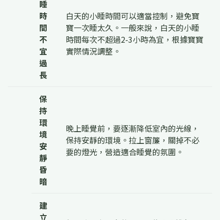
睡
時
白天的小睡時間可以適當控制，避免寶
間
寶一次睡太久。一般來說，白天的小睡
不
時間每次不超過2-3小時為宜，根據寶寶
宜
實際情況調整。
過
長
保
持
環
晚上睡覺前，要逐漸降低室內的光線，
境
保持安靜的環境。拉上窗簾，關掉不必
安
要的燈光，營造適合睡覺的氛圍。
靜
昏
暗
建
立