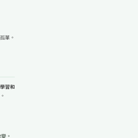
孤單。
學習和
。
改變。