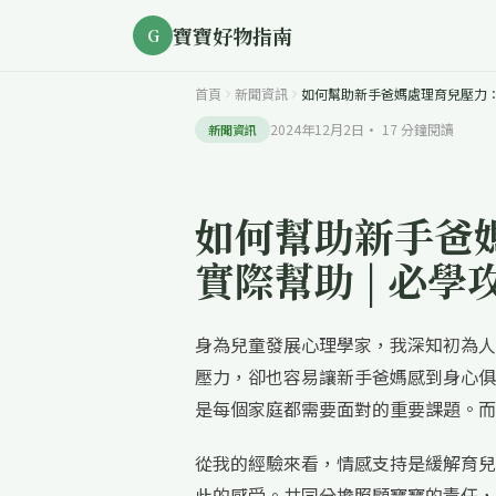
寶寶好物指南
G
首頁
新聞資訊
如何幫助新手爸媽處理育兒壓力：
2024年12月2日
·
17
分鐘閱讀
新聞資訊
如何幫助新手爸
實際幫助 | 必學
身為兒童發展心理學家，我深知初為人
壓力，卻也容易讓新手爸媽感到身心俱
是每個家庭都需要面對的重要課題。而
從我的經驗來看，情感支持是緩解育兒
此的感受。共同分擔照顧寶寶的責任，