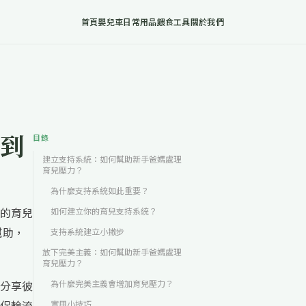
首頁
嬰兒車
日常用品
餵食工具
關於我們
到
目錄
建立支持系統：如何幫助新手爸媽處理
育兒壓力？
為什麼支持系統如此重要？
的育兒
如何建立你的育兒支持系統？
幫助，
支持系統建立小撇步
放下完美主義：如何幫助新手爸媽處理
育兒壓力？
分享彼
為什麼完美主義會增加育兒壓力？
侶輪流
實用小技巧