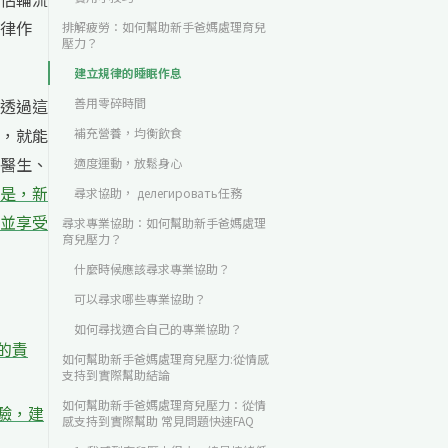
律作
排解疲勞：如何幫助新手爸媽處理育兒
壓力？
建立規律的睡眠作息
透過這
善用零碎時間
，就能
補充營養，均衡飲食
醫生、
適度運動，放鬆身心
是，新
尋求協助， делегировать任務
並享受
尋求專業協助：如何幫助新手爸媽處理
育兒壓力？
什麼時候應該尋求專業協助？
可以尋求哪些專業協助？
如何尋找適合自己的專業協助？
的責
如何幫助新手爸媽處理育兒壓力:從情感
支持到實際幫助結論
如何幫助新手爸媽處理育兒壓力：從情
驗，建
感支持到實際幫助 常見問題快速FAQ