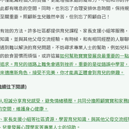
此都有喘息的空間。同時，也別忘了合理安排休息時間，保持規
至關重要。照顧新生兒雖然辛苦，但別忘了照顧自己！
有效的方法。許多社區都提供育兒課程、家長支援小組等服務，
知識，並與其他父母交流經驗。有時候，和有相同經歷的人聊聊
遇到難以解決的育兒問題，不妨尋求專業人士的幫助，例如兒科
的飲食習慣而煩惱，或許這篇
如何幫助寶寶發展良最重要的一點
追求。育兒的道路上難免會遇到挫折，重要的是從錯誤中學習，
來適應新角色，接受不完美，你才能真正體會到育兒的樂趣。
繼續往下閱讀)
家人坦誠分享育兒感受，避免情緒積壓。共同分擔照顧寶寶和家務
的空間，維護身心健康。
程、家長支援小組等社區資源，學習育兒知識，與其他父母交流經
、兒童發展心理學家等專業人士的協助。