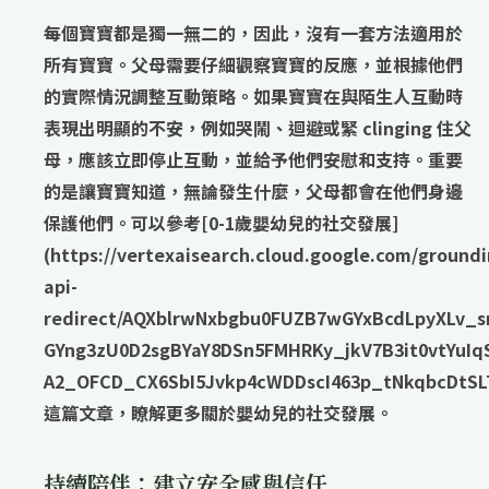
每個寶寶都是獨一無二的，因此，
沒有一套方法適用於
所有寶寶
。父母需要仔細
觀察寶寶的反應
，並根據他們
的實際情況
調整互動策略
。如果寶寶在與陌生人互動時
表現出明顯的不安，例如哭鬧、迴避或緊 clinging 住父
母，應該立即停止互動，並給予他們
安慰和支持
。重要
的是讓寶寶知道，無論發生什麼，父母都會在他們身邊
保護他們。可以參考[0-1歲嬰幼兒的社交發展]
(https://vertexaisearch.cloud.google.com/groundi
api-
redirect/AQXblrwNxbgbu0FUZB7wGYxBcdLpyXLv_s
GYng3zU0D2sgBYaY8DSn5FMHRKy_jkV7B3it0vtYuI
A2_OFCD_CX6SbI5Jvkp4cWDDscI463p_tNkqbcDtSL
這篇文章，瞭解更多關於嬰幼兒的社交發展。
持續陪伴：建立安全感與信任