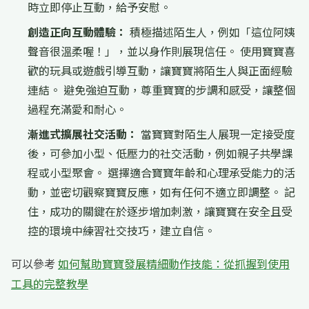
時立即停止互動，給予安慰。
創造正向互動體驗：
積極描述陌生人，例如「這位阿姨
聲音很溫柔喔！」，並以身作則展現信任。 使用寶寶喜
歡的玩具或遊戲引導互動，讓寶寶將陌生人與正面經驗
連結。 避免強迫互動，尊重寶寶的步調和感受，讓整個
過程充滿愛和耐心。
漸進式擴展社交活動：
當寶寶對陌生人展現一定接受度
後，可參加小型、低壓力的社交活動，例如親子共學課
程或小型聚會。 選擇適合寶寶年齡和心理承受能力的活
動，並密切觀察寶寶反應，如有任何不適立即調整。 記
住，成功的關鍵在於逐步增加刺激，讓寶寶在安全且受
控的環境中練習社交技巧，建立自信。
可以參考
如何幫助寶寶發展精細動作技能：從抓握到使用
工具的完整教學