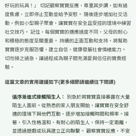
好玩的玩具！」 切記觀察寶寶反應，尊重其步調，如有過
度焦慮，立即停止互動並給予安慰。 隨後逐步增加社交活
動，例如小型親子聚會，讓寶寶在安全且受控的環境中練習
社交技巧。 記住，每個寶寶的適應速度不同，父母的耐心
和積極的態度至關重要。 持續的正面互動和支持，將幫助
寶寶逐步克服恐懼，建立自信，健康發展社會情緒能力。
切勿操之過急，讓過程成為親子間充滿愛與信任的寶貴經
驗。
這篇文章的實用建議如下(更多細節請繼續往下閱讀)
循序漸進式接觸陌生人：
別急於將寶寶直接暴露在大量
陌生人面前。從熟悉的家人朋友開始，讓寶寶在安全舒
適的環境下與他們互動，逐步增加接觸時間和頻率。接
著，引入性格溫和、有耐心的陌生人，保持一定距離，
並透過遊戲或玩具建立正向聯繫。 觀察寶寶反應，不安