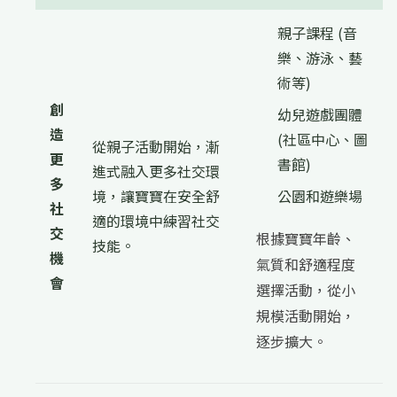
親子課程 (音
樂、游泳、藝
術等)
創
幼兒遊戲團體
造
(社區中心、圖
從親子活動開始，漸
更
書館)
進式融入更多社交環
多
境，讓寶寶在安全舒
公園和遊樂場
社
適的環境中練習社交
交
根據寶寶年齡、
技能。
機
氣質和舒適程度
會
選擇活動，從小
規模活動開始，
逐步擴大。