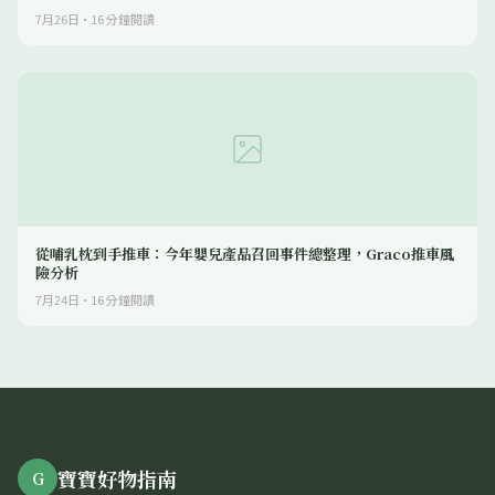
7月26日
·
16
分鐘閱讀
從哺乳枕到手推車：今年嬰兒產品召回事件總整理，Graco推車風
險分析
7月24日
·
16
分鐘閱讀
寶寶好物指南
G