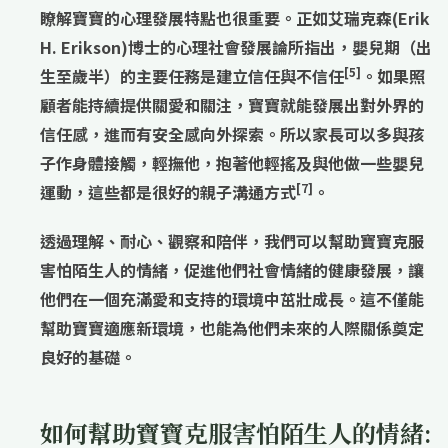
瞭解寶寶的心理發展特點也很重要。正如艾瑞克森(Erik
H. Erikson)博士的心理社會發展論所指出，嬰兒期（出
[5]
生至歲半）的主要任務是建立
信任與不信任
。如果照
顧者能持續提供關愛和關注，寶寶就能發展出對外界的
信任感，進而有安全感向外探索。所以家長可以多與孩
子作身體接觸，輕撫他，抱著他輕搖及與他做一些嬰兒
[7]
運動，這些都是很好的親子溝通方式
。
透過
理解、耐心、觀察和陪伴
，我們可以幫助寶寶克服
害怕陌生人的情緒，促進他們
社會情緒的健康發展
，讓
他們在一個充滿愛和支持的環境中茁壯成長。這不僅能
幫助寶寶適應新環境，也能為他們未來的人際關係奠定
良好的基礎。
如何幫助寶寶克服害怕陌生人的情緒: