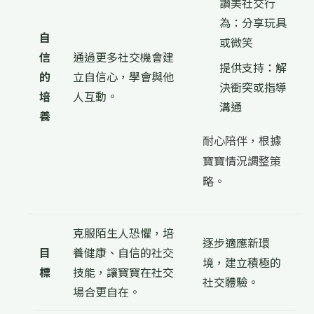
讚美社交行
為：分享玩具
自
或微笑
信
通過更多社交機會建
提供支持：解
的
立自信心，學會與他
決衝突或指導
培
人互動。
溝通
養
耐心陪伴，根據
寶寶情況調整策
略。
克服陌生人恐懼，培
逐步適應新環
目
養健康、自信的社交
境，建立積極的
標
技能，讓寶寶在社交
社交體驗。
場合更自在。