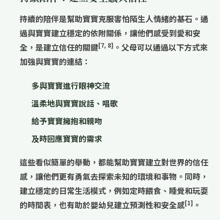
持續的陪伴
是幫助寶寶克服害怕陌生人情緒的
基石
。通
過與寶寶建立
穩定的依附關係
，讓他們感受到愛和安
[7, 8]
全，是建立信任的關鍵
。父母可以通過以下方式來
加強與寶寶的連結：
多與寶寶進行眼神交流
溫柔地與寶寶說話、唱歌
給予寶寶擁抱和親吻
及時回應寶寶的需求
這些看似簡單的舉動，都能幫助寶寶建立對世界的
信任
感
，讓他們更有勇氣去探索未知的環境和事物。同時，
建立穩定的日常生活模式，例如定時餵食、睡覺和玩耍
[1]
的時間表，也有助於嬰幼兒建立預測性和安全感
。