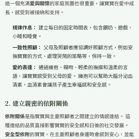
造一個充滿
愛與關懷
的家庭氛圍也很重要，讓寶寶在愛中成
長，感受到被接納和支持。
規律作息：
建立每日的固定時間表，包含餵奶、遊戲、
小睡和睡覺。
一致性照顧：
父母及照顧者應協調好照顧方式，例如安
撫寶寶的方式、處理哭鬧的策略等，保持一致。
愛的表達：
通過擁抱、親吻、輕柔的撫摸和溫柔的言
語，讓寶寶感受到父母的愛。 擁抱可以幫助大腦分泌血
清素，血清素會讓孩子產生幸福感和安全感。
2. 建立親密的依附關係
依附關係
是指寶寶與主要照顧者之間建立的情感連結。 這
種連結的品質直接影響寶寶的安全感和日後的社交發展。
安全型依附
的寶寶，在主要照顧者身邊時會感到安心，並能