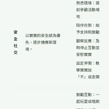
熟悉環境：提
前參觀活動場
地
陪伴在側：給
安
予支持和鼓勵
以寶寶的安全感為優
全
觀察反應：及
先，逐步適應新環
社
時停止互動並
境。
交
安慰寶寶
設定界限：教
導寶寶說
「不」或走開
鼓勵互動：一
起玩耍或唱歌