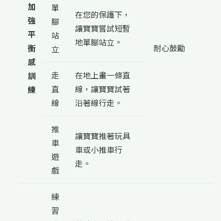
加
單
在您的保護下，
強
腳
讓寶寶嘗試短暫
平
站
地單腳站立。
衡
耐心鼓勵
立
感
走
在地上畫一條直
訓
直
線，讓寶寶試著
練
線
沿著線行走。
推
讓寶寶推著玩具
車
車或小推車行
遊
走。
戲
練
習