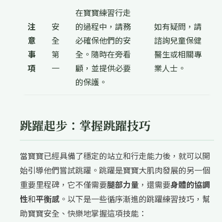
在寶寶練習行走
注
安
的過程中，請務
如有疑問，請
意
全
必確保他們的安
諮詢兒童保健
事
第
全。隨時在旁看
醫生或相關專
項
一
顧，並提供必要
業人士。
的保護。
跳躍起步：掌握跳躍技巧
當寶寶已經具備了穩定的站立和行走能力後，就可以開
始引導他們嘗試跳躍。跳躍是寶寶大肌肉發展的另一個
重要里程碑，它不僅需要
腿部力量
，還需要
身體的協調
性
和
平衡感
。以下是一些循序漸進的跳躍練習技巧，幫
助寶寶安全、快樂地掌握這項技能：