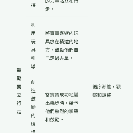
的力量站立和行
持
走。
利
用
將寶寶喜歡的玩
玩
具放在稍遠的地
具
方，鼓勵他們自
引
己走過去拿。
導
鼓
勵
創
獨
循序漸進，觀
造
當寶寶成功地邁
立
察和調整
鼓
出幾步時，給予
行
勵
他們熱烈的掌聲
走
的
和鼓勵。
環
境