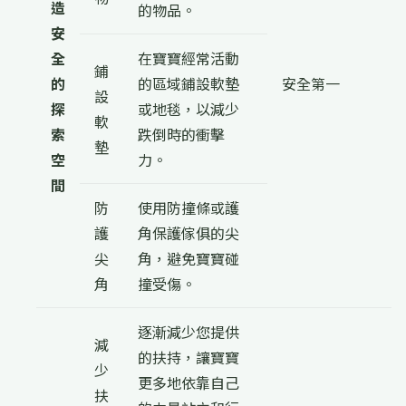
造
的物品。
安
全
在寶寶經常活動
鋪
的
的區域鋪設軟墊
安全第一
設
探
或地毯，以減少
軟
索
跌倒時的衝擊
墊
空
力。
間
防
使用防撞條或護
護
角保護傢俱的尖
尖
角，避免寶寶碰
角
撞受傷。
逐漸減少您提供
減
的扶持，讓寶寶
少
更多地依靠自己
扶