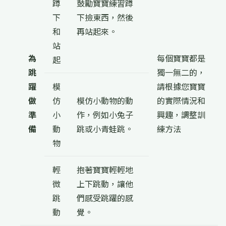
蹲
鼓勵寶寶練習蹲
下
下撿東西，然後
和
再站起來。
站
為
每個寶寶都是
起
跳
獨一無二的，
躍
模
請根據您寶寶
做
仿
模仿小動物的動
的實際情況和
準
小
作，例如小兔子
興趣，調整訓
備
動
跳或小青蛙跳。
練方法
物
輕
抱著寶寶輕輕地
微
上下跳動，讓他
跳
們感受跳躍的感
動
覺。