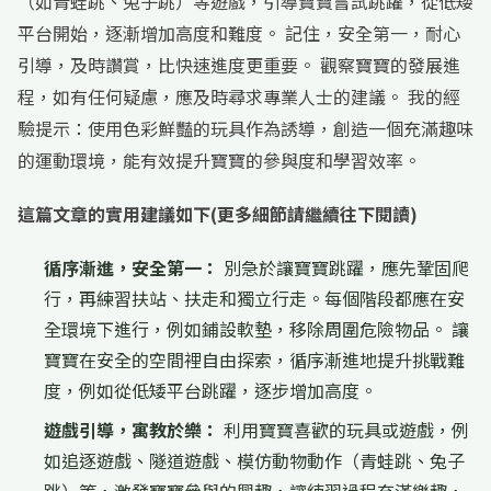
（如青蛙跳、兔子跳）等遊戲，引導寶寶嘗試跳躍，從低矮
平台開始，逐漸增加高度和難度。 記住，安全第一，耐心
引導，及時讚賞，比快速進度更重要。 觀察寶寶的發展進
程，如有任何疑慮，應及時尋求專業人士的建議。 我的經
驗提示：使用色彩鮮豔的玩具作為誘導，創造一個充滿趣味
的運動環境，能有效提升寶寶的參與度和學習效率。
這篇文章的實用建議如下(更多細節請繼續往下閱讀)
循序漸進，安全第一：
別急於讓寶寶跳躍，應先鞏固爬
行，再練習扶站、扶走和獨立行走。每個階段都應在安
全環境下進行，例如鋪設軟墊，移除周圍危險物品。 讓
寶寶在安全的空間裡自由探索，循序漸進地提升挑戰難
度，例如從低矮平台跳躍，逐步增加高度。
遊戲引導，寓教於樂：
利用寶寶喜歡的玩具或遊戲，例
如追逐遊戲、隧道遊戲、模仿動物動作（青蛙跳、兔子