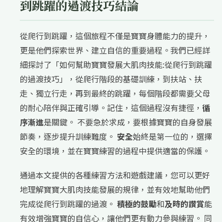
到跳躍的過渡技巧結論
從爬行到跳躍，這個旅程不僅是寶寶身體能力的提升，
更是他們探索世界、建立自信的重要過程。我們已經詳
細探討了「如何幫助寶寶發展大肌肉技能:從爬行到跳躍
的過渡技巧」，從爬行階段的基礎訓練，到扶站、扶
走、獨立行走，再到最終的跳躍，每個階段都需要父母
的耐心陪伴與正確引導。記住，這個過程沒有捷徑，
循
序漸進
是關鍵。 不要急於求成，要根據寶寶的自身發展
節奏，逐步提升訓練難度。
安全
始終是第一位的，選擇
安全的環境，並在寶寶練習的過程中提供適當的保護。
通過本文提供的各種練習方法和遊戲建議，您可以更好
地理解寶寶大肌肉技能發展的規律，並有效地幫助他們
完成從爬行到跳躍的過渡。
積極的鼓勵
和
及時的讚賞
能
有效增強寶寶的自信心，讓他們更有動力參與練習。 同