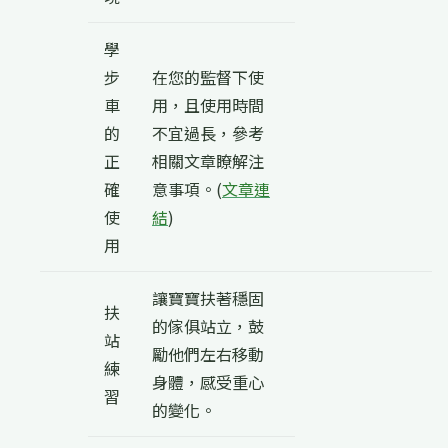
學
步
在您的監督下使
車
用，且使用時間
的
不宜過長，參考
正
相關文章瞭解注
確
意事項。(
文章連
使
結
)
用
讓寶寶扶著穩固
扶
的傢俱站立，鼓
站
勵他們左右移動
練
身體，感受重心
習
的變化。