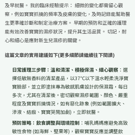
及早就醫。 我的臨床經驗提示： 細微的變化都需留心觀
察，例如寶寶抓撓的頻率及皮膚的變化，及時記錄能幫助醫
生更準確診斷和制定治療方案。 早期的預防和正確的護理
能有效改善寶寶的濕疹狀況，提升其生活品質。 切記，耐
心和細心是應對新生兒濕疹的關鍵。
這篇文章的實用建議如下(更多細節請繼續往下閱讀)
日常護理三步驟：溫和清潔、積極保濕、細心觀察
：選
擇低敏無香料的清潔產品，以37℃以下溫水輕柔洗淨寶
寶臉部，並立即塗抹專為敏感肌膚設計的保濕霜，每日
多次，尤其在清潔後。密切觀察濕疹範圍、顏色、嚴重
程度及寶寶抓撓情況，如有惡化跡象 (例如範圍擴大、
滲液、結痂、寶寶哭鬧加劇)，立即就醫。
預防策略：飲食調整與環境控制
：哺乳媽媽應避免高致
敏性食物 (如海鮮、堅果等)，觀察寶寶反應並調整飲