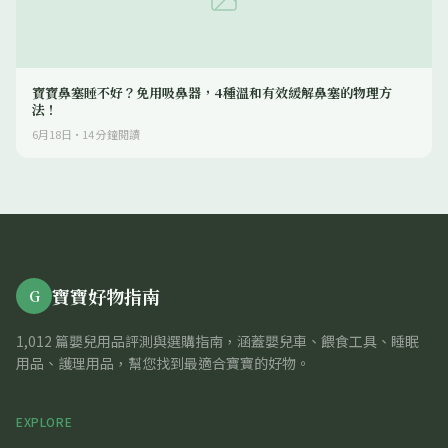
寶寶鼻塞睡不好？免用吸鼻器，4種溫和有效緩解鼻塞的物理方
法！
6月18日
·
14
分鐘閱讀
寶寶好物指南
G
1,012 篇嬰兒用品評測與選購指南，涵蓋嬰兒車、餵食工具、睡眠
用品、護理用品，幫您找到最適合寶寶的好物。
EXPLORE