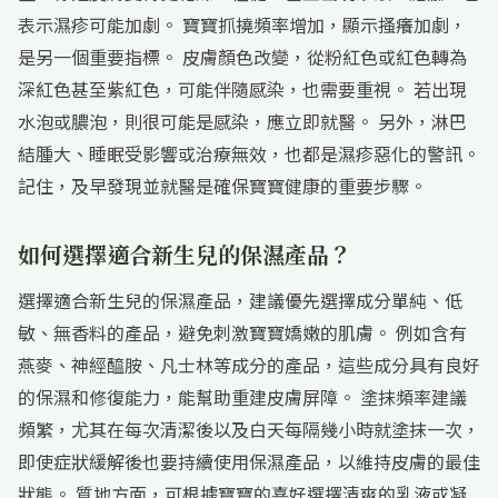
表示濕疹可能加劇。 寶寶抓撓頻率增加，顯示搔癢加劇，
是另一個重要指標。 皮膚顏色改變，從粉紅色或紅色轉為
深紅色甚至紫紅色，可能伴隨感染，也需要重視。 若出現
水泡或膿泡，則很可能是感染，應立即就醫。 另外，淋巴
結腫大、睡眠受影響或治療無效，也都是濕疹惡化的警訊。
記住，及早發現並就醫是確保寶寶健康的重要步驟。
如何選擇適合新生兒的保濕產品？
選擇適合新生兒的保濕產品，建議優先選擇成分單純、低
敏、無香料的產品，避免刺激寶寶嬌嫩的肌膚。 例如含有
燕麥、神經醯胺、凡士林等成分的產品，這些成分具有良好
的保濕和修復能力，能幫助重建皮膚屏障。 塗抹頻率建議
頻繁，尤其在每次清潔後以及白天每隔幾小時就塗抹一次，
即使症狀緩解後也要持續使用保濕產品，以維持皮膚的最佳
狀態。 質地方面，可根據寶寶的喜好選擇清爽的乳液或凝