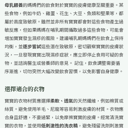
母乳餵養
的媽媽們的飲食對於寶寶的皮膚健康至關重要。某
些食物，例如牛奶、雞蛋、花生、大豆、魚類和堅果等，都
屬於高度致敏原。雖然並非所有寶寶都會對這些食物產生過
敏反應，但如果媽媽在哺乳期間攝取過多這些食物，可能會
增加寶寶發生濕疹的風險。建議哺乳期媽媽們在飲食上保持
均衡，並
逐步嘗試
這些潛在致敏原，密切觀察寶寶的皮膚狀
況，一旦發現寶寶出現濕疹症狀，應立即停止食用可疑的食
物，並諮詢醫生或營養師的意見。 記住，飲食調整需要循
序漸進，切勿突然大幅改變飲食習慣，以免影響自身健康。
選擇適合的衣物
寶寶的衣物材質應選擇
柔軟、透氣
的天然纖維，例如棉質或
絲質。避免使用羊毛、尼龍等容易刺激皮膚的材質。衣物應
合身且舒適，不要過緊，以免摩擦寶寶的皮膚。經常清洗寶
寶的衣物，並使用
低刺激性的洗衣精
，避免殘留洗劑刺激寶