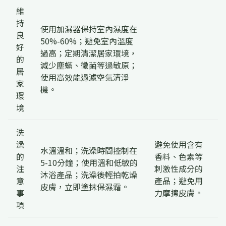
維
持
使用加濕器保持室內濕度在
良
50%-60%；避免室內溫度
好
過高；定期清潔居家環境，
的
減少塵蟎、黴菌等過敏原；
居
使用高效能過濾空氣清淨
家
機。
環
境
洗
澡
避免使用含有
水溫溫和；洗澡時間控制在
的
香料、色素等
5-10分鐘；使用溫和低敏的
注
刺激性成分的
沐浴產品；洗澡後輕拍乾燥
意
產品；避免用
皮膚，立即塗抹保濕霜。
事
力摩擦皮膚。
項