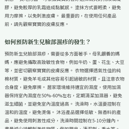
膠，避免較厚的乳霜造成黏膩感。 塗抹方式要輕柔，避免
用力摩擦，以免刺激皮膚。 最重要的，在使用任何產品
前，請先觀察寶寶的皮膚反應。
如何預防新生兒臉部濕疹的發生？
預防新生兒臉部濕疹，需要從多方面著手。母乳餵養的媽
媽，應避免攝取高致敏性食物，例如牛奶、蛋、花生、大豆
等，並密切觀察寶寶的皮膚反應。 衣物選擇透氣性佳的純
棉材質，避免羊毛或其他容易引起過敏的材質，且注意衣物
合身度，避免摩擦。 居家環境維持適宜的濕度，使用加濕
器保持室內濕度在50%-60%左右，定期清潔加濕器，避免
滋生細菌，並避免室內溫度過高。 洗澡時，水溫要控制在
溫和的溫度，避免燙傷。 沐浴產品選擇低敏、無香料的產
品，避免使用刺激性成分，洗澡時間控制在5-10分鐘內。
盡量減少接觸刺激性物質，例如肥皂、清潔劑、香水等。