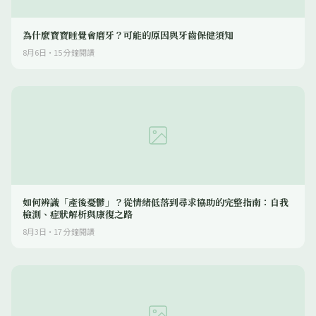
為什麼寶寶睡覺會磨牙？可能的原因與牙齒保健須知
8月6日
·
15
分鐘閱讀
如何辨識「產後憂鬱」？從情緒低落到尋求協助的完整指南：自我
檢測、症狀解析與康復之路
8月3日
·
17
分鐘閱讀