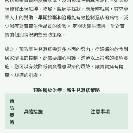
密切觀察寶寶的皮膚狀況，及時發現任何異常變化。如果發
現寶寶出現紅腫、乾燥、脫屑等症狀，應及時就醫，尋求專
業人士的幫助。
早期診斷和治療
能有效控制濕疹的病情，減
少濕疹對寶寶生活品質的影響。 定期與醫生溝通，針對寶
寶的個別情況調整預防策略。
總之，預防新生兒濕疹需要多方面的努力，從媽媽的飲食到
居家環境的控制，都需要細心呵護。透過以上策略的積極實
施，您可以有效降低寶寶罹患濕疹的風險，讓寶寶擁有健
康、舒適的肌膚。
預防勝於治療：新生兒濕疹策略
預
防
具體措施
注意事項
策
略