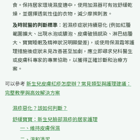
食。保持居家環境濕度適中，使用加濕器可有效舒緩乾
燥，並選擇透氣性佳的衣物，減少摩擦刺激。
及時就醫的判斷標準
：若濕疹症狀持續惡化 (例如紅腫
範圍擴大、出現水泡或膿泡、皮膚破損感染、淋巴結腫
大、寶寶睡眠及精神狀況明顯變差)，或使用保濕霜等護
理措施後症狀未見改善甚至加劇，應立即尋求兒科醫生
或皮膚科專家的專業協助，以獲得正確診斷和治療方
案。
可以參考
新生兒皮膚紅疹怎麼辦？常見類型與護理建議：
完整教學與高效解決方案
濕疹惡化？該如何判斷？
舒緩寶寶：新生兒臉部濕疹的居家護理
一、維持皮膚保濕
二、溫和清潔