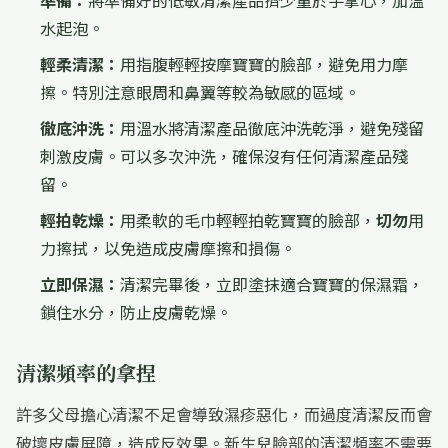
準備：
將準備好的低敏清潔產品擠少量於手掌心，加溫
水起泡。
輕柔清潔：
用指腹輕輕按摩寶寶的臉部，避免用力摩
擦。特別注意眼周和鼻翼等較為敏感的區域。
徹底沖洗：
用溫水將清潔產品徹底沖洗乾淨，避免殘留
刺激皮膚。可以多次沖洗，確保沒有任何清潔產品殘
留。
輕拍乾燥：
用柔軟的毛巾輕輕拍乾寶寶的臉部，
切勿
用
力擦拭，以免造成皮膚摩擦和損傷。
立即保濕：
清潔完畢後，立即塗抹適合寶寶的保濕霜，
鎖住水分，防止皮膚乾燥。
清潔頻率的拿捏
許多父母擔心清潔不足會導致濕疹惡化，而過度清潔反而會
破壞皮膚屏障，造成反效果。新生兒臉部的清潔頻率不需要