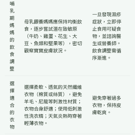
哺
乳
一旦發現濕疹
期
母乳餵養媽媽應保持均衡飲
症狀，立即停
媽
食，逐步嘗試潛在致敏原
止食用可疑食
媽
（牛奶、雞蛋、花生、大
物，並諮詢醫
的
豆、魚類和堅果等），密切
生或營養師。
飲
觀察寶寶皮膚狀況。
飲食調整需循
食
序漸進。
調
整
選
選擇柔軟、透氣的天然纖維
擇
衣物（棉質或絲質），避免
適
避免穿著過多
羊毛、尼龍等刺激性材質；
合
衣物，保持皮
衣物合身舒適；使用低刺激
的
膚乾爽。
性洗衣精；天氣炎熱時穿著
衣
輕薄衣物。
物