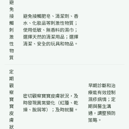
避
免
接
避免接觸肥皂、清潔劑、香
觸
水、化妝品等刺激性物質；
刺
使用低敏、無香料的濕巾；
激
選擇天然的清潔用品；選擇
性
清潔、安全的玩具和物品。
物
質
定
期
觀
早期診斷和治
察
療能有效控制
密切觀察寶寶皮膚狀況，及
寶
濕疹病情；定
時發現異常變化（紅腫、乾
寶
期與醫生溝
燥、脫屑等）；及時就醫。
皮
通，調整預防
膚
策略。
狀