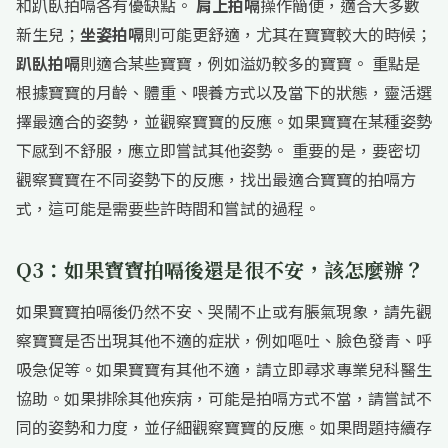
和趴臥拍嗝各有優缺點。
肩上拍嗝
操作簡便，適合大多數
新生兒；
坐姿拍嗝
則可能更舒適，尤其在寶寶較大的時候；
趴臥拍嗝
則適合某些寶寶，例如溢奶較多的寶寶。 重點是
根據寶寶的月齡、體重、喂養方式以及當下的狀態，靈活選
擇最適合的姿勢，並觀察寶寶的反應。如果寶寶在某種姿勢
下感到不舒服，應立即嘗試其他姿勢。 重要的是，要密切
觀察寶寶在不同姿勢下的反應，找出最適合寶寶的拍嗝方
式，這可能是需要些許時間和嘗試的過程。
Q3：如果寶寶拍嗝後還是很不安，該怎麼辦？
如果寶寶拍嗝後仍然不安、哭鬧不止或有脹氣現象，請先觀
察寶寶是否出現其他不適的症狀，例如嘔吐、臉色發青、呼
吸急促等。如果寶寶有其他不適，請立即尋求專業兒科醫生
協助。如果排除其他疾病，可能是拍嗝方式不當，請嘗試不
同的姿勢和力度，並仔細觀察寶寶的反應。如果問題持續存