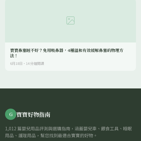
寶寶鼻塞睡不好？免用吸鼻器，4種溫和有效緩解鼻塞的物理方
法！
6月18日
·
14
分鐘閱讀
寶寶好物指南
G
1,012 篇嬰兒用品評測與選購指南，涵蓋嬰兒車、餵食工具、睡眠
用品、護理用品，幫您找到最適合寶寶的好物。