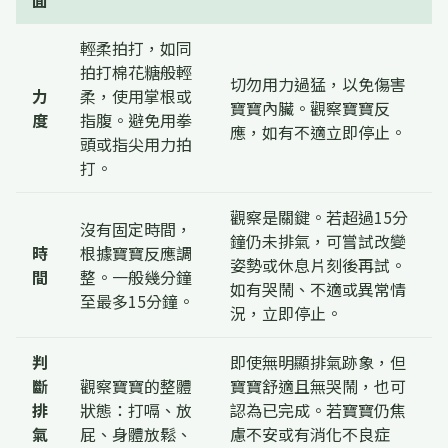
面
輕柔拍打，如同
拍打棉花糖般輕
切勿用力過猛，以免傷害
力
柔，使用掌根或
寶寶內臟。觀察寶寶反
度
指腹。避免用拳
應，如有不適立即停止。
頭或指尖用力拍
打。
觀察是關鍵。若超過15分
沒有固定時間，
鐘仍未排氣，可嘗試改變
時
根據寶寶反應調
姿勢或休息片刻後再試。
間
整。一般幾分鐘
如有哭鬧、不適或異常情
至最多15分鐘。
況，立即停止。
判
即使無明顯排氣跡象，但
斷
觀察寶寶的整體
寶寶舒適且無哭鬧，也可
排
狀態：打嗝、放
認為已完成。若寶寶仍焦
氣
屁、身體放鬆、
慮不安或有消化不良症