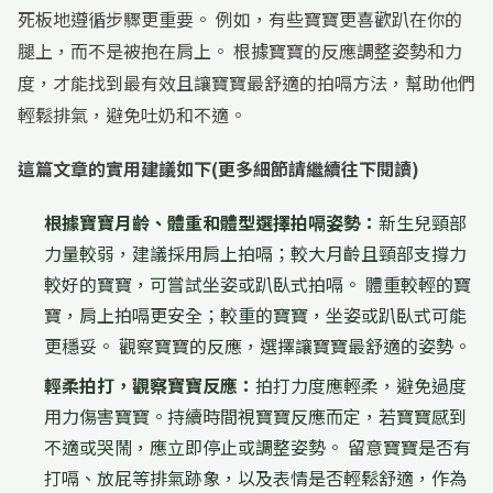
死板地遵循步驟更重要。 例如，有些寶寶更喜歡趴在你的
腿上，而不是被抱在肩上。 根據寶寶的反應調整姿勢和力
度，才能找到最有效且讓寶寶最舒適的拍嗝方法，幫助他們
輕鬆排氣，避免吐奶和不適。
這篇文章的實用建議如下(更多細節請繼續往下閱讀)
根據寶寶月齡、體重和體型選擇拍嗝姿勢：
新生兒頸部
力量較弱，建議採用肩上拍嗝；較大月齡且頸部支撐力
較好的寶寶，可嘗試坐姿或趴臥式拍嗝。 體重較輕的寶
寶，肩上拍嗝更安全；較重的寶寶，坐姿或趴臥式可能
更穩妥。 觀察寶寶的反應，選擇讓寶寶最舒適的姿勢。
輕柔拍打，觀察寶寶反應：
拍打力度應輕柔，避免過度
用力傷害寶寶。持續時間視寶寶反應而定，若寶寶感到
不適或哭鬧，應立即停止或調整姿勢。 留意寶寶是否有
打嗝、放屁等排氣跡象，以及表情是否輕鬆舒適，作為