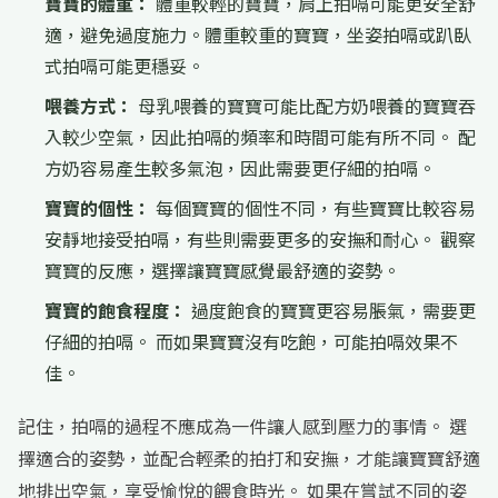
寶寶的體重：
體重較輕的寶寶，肩上拍嗝可能更安全舒
適，避免過度施力。體重較重的寶寶，坐姿拍嗝或趴臥
式拍嗝可能更穩妥。
喂養方式：
母乳喂養的寶寶可能比配方奶喂養的寶寶吞
入較少空氣，因此拍嗝的頻率和時間可能有所不同。 配
方奶容易產生較多氣泡，因此需要更仔細的拍嗝。
寶寶的個性：
每個寶寶的個性不同，有些寶寶比較容易
安靜地接受拍嗝，有些則需要更多的安撫和耐心。 觀察
寶寶的反應，選擇讓寶寶感覺最舒適的姿勢。
寶寶的飽食程度：
過度飽食的寶寶更容易脹氣，需要更
仔細的拍嗝。 而如果寶寶沒有吃飽，可能拍嗝效果不
佳。
記住，拍嗝的過程不應成為一件讓人感到壓力的事情。 選
擇適合的姿勢，並配合輕柔的拍打和安撫，才能讓寶寶舒適
地排出空氣，享受愉悅的餵食時光。 如果在嘗試不同的姿