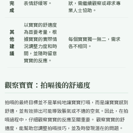
完
表情舒緩等。
狀，需繼續觀察或尋求專
成
業人士協助。
以寶寶的舒適度
其
為首要考量，根
他
據寶寶的實際情
每個寶寶獨一無二，需求
建
況調整力度和時
各不相同。
議
間，並隨時留意
寶寶的反應。
觀察寶寶：拍嗝後的舒適度
拍嗝的最終目標並不是單純地讓寶寶打嗝，而是讓寶寶感到
舒適，並有效排出可能導致脹氣或不適的空氣。因此，在拍
嗝過程中，仔細觀察寶寶的反應至關重要。 觀察寶寶的舒
適度，能幫助您調整拍嗝技巧，並及時發現潛在的問題。