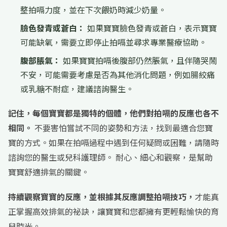
整拍嗝力度，並在下次餵奶時減少奶量。
臉色發青或蒼白：
如果寶寶臉色發青或蒼白，表示寶寶
可能缺氧，需要立即停止拍嗝並尋求專業醫療協助。
腹部脹氣：
如果寶寶拍嗝後腹部仍然脹氣，且伴隨哭鬧
不安，可能需要考慮是否為其他消化問題，例如腸絞痛
或乳糖不耐症，建議諮詢醫生。
記住，每個寶寶都是獨特的個體，他們對拍嗝的反應也各不
相同。
不要害怕嘗試不同的姿勢和方法，找到最適合您寶
寶的方式。如果在拍嗝過程中遇到任何疑問或困難，請隨時
諮詢您的醫生或兒科護理師。 耐心、細心和觀察，是幫助
寶寶舒適排氣的關鍵。
持續觀察寶寶的反應，並根據其反應調整拍嗝技巧，
才能真
正掌握高效排氣的祕訣，讓寶寶和您都擁有更輕鬆愉快的育
兒時光。