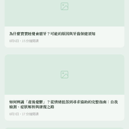
為什麼寶寶睡覺會磨牙？可能的原因與牙齒保健須知
8月6日
·
15
分鐘閱讀
如何辨識「產後憂鬱」？從情緒低落到尋求協助的完整指南：自我
檢測、症狀解析與康復之路
8月3日
·
17
分鐘閱讀