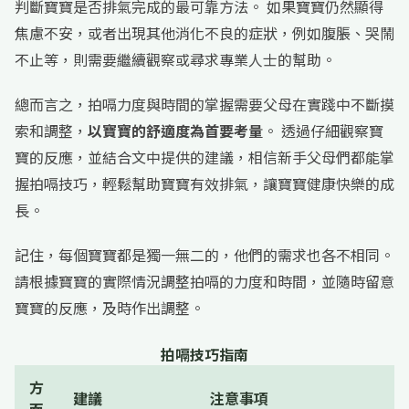
判斷寶寶是否排氣完成的最可靠方法。 如果寶寶仍然顯得
焦慮不安，或者出現其他消化不良的症狀，例如腹脹、哭鬧
不止等，則需要繼續觀察或尋求專業人士的幫助。
總而言之，拍嗝力度與時間的掌握需要父母在實踐中不斷摸
索和調整，
以寶寶的舒適度為首要考量
。 透過仔細觀察寶
寶的反應，並結合文中提供的建議，相信新手父母們都能掌
握拍嗝技巧，輕鬆幫助寶寶有效排氣，讓寶寶健康快樂的成
長。
記住，每個寶寶都是獨一無二的，他們的需求也各不相同。
請根據寶寶的實際情況調整拍嗝的力度和時間，並隨時留意
寶寶的反應，及時作出調整。
拍嗝技巧指南
方
建議
注意事項