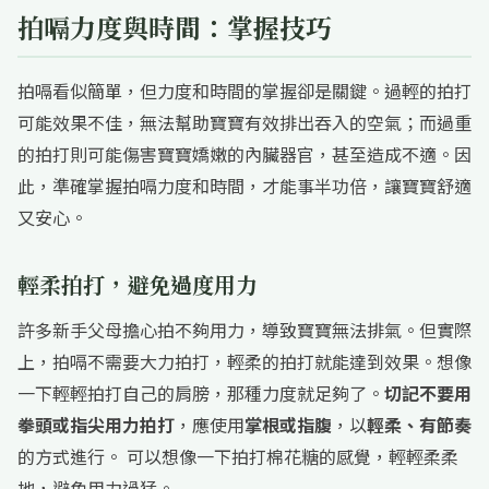
拍嗝力度與時間：掌握技巧
拍嗝看似簡單，但力度和時間的掌握卻是關鍵。過輕的拍打
可能效果不佳，無法幫助寶寶有效排出吞入的空氣；而過重
的拍打則可能傷害寶寶嬌嫩的內臟器官，甚至造成不適。因
此，準確掌握拍嗝力度和時間，才能事半功倍，讓寶寶舒適
又安心。
輕柔拍打，避免過度用力
許多新手父母擔心拍不夠用力，導致寶寶無法排氣。但實際
上，拍嗝不需要大力拍打，輕柔的拍打就能達到效果。想像
一下輕輕拍打自己的肩膀，那種力度就足夠了。
切記不要用
拳頭或指尖用力拍打
，應使用
掌根或指腹
，以
輕柔、有節奏
的方式進行。 可以想像一下拍打棉花糖的感覺，輕輕柔柔
地，避免用力過猛。