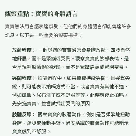
觀察重點：寶寶的身體語言
寶寶無法用言語表達感受，但他們的身體語言卻能傳達許多
訊息。以下是一些重要的觀察指標：
放鬆程度：
一個舒適的寶寶通常會身體放鬆，四肢自然
地舒展，而不是緊繃或哭鬧。觀察寶寶的臉部表情，是
否呈現輕鬆愉悅的狀態，而不是緊皺眉頭或緊閉雙脣。
哭鬧程度：
拍嗝過程中，如果寶寶持續哭鬧，且哭聲尖
銳，則可能表示拍嗝方式不當，或者寶寶有其他不適，
例如飢餓、尿布濕了或不舒服等等。此時應停止拍嗝，
先安撫寶寶，並嘗試找出哭鬧的原因。
肢體反應：
觀察寶寶的肢體動作，例如是否頻繁地扭動
身體、踢腿或揮動手臂。過度活躍的肢體動作可能暗示
寶寶感到不舒服。