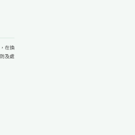
，在換
防及處