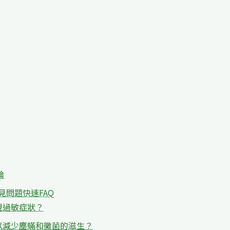
論
見問題快速FAQ
現過敏症狀？
以減少塵蟎和黴菌的滋生？