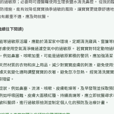
的過敏原；必要時可遵醫囑使用生理食鹽水清洗鼻腔。 從我的
防措施，能有效降低寶寶換季過敏的風險，讓寶寶更健康舒適地
如有嚴重不適，應及時就醫。
繼續往下閱讀)
菌等過敏原活躍，應勤於清潔家中環境，定期清洗寢具、窗簾等
考慮使用空氣清淨機過濾空氣中的過敏原。 若寶寶對特定動物過
狀，例如鼻塞、咳嗽加重，可能是過敏原累積的警訊，應加強清潔
天然材質的衣物和床上用品，減少對寶寶皮膚的刺激，避免使用
據天氣變化適時調整寶寶的衣著，避免忽冷忽熱。 經常清洗寶
原殘留。
症狀，例如鼻塞、流涕、咳嗽、皮膚乾燥等，及早發現並採取預
，例如呼吸困難、皮膚大面積紅腫、持續高燒等，應立即就醫尋求
過敏科醫師，進行過敏原檢測並制定個人化的預防及治療計畫。