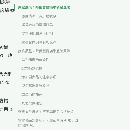
臨床經
居家環境：降低寶寶換季過敏風險
度過換
徹底清潔，減少過敏原
選擇合適的清潔用品
空氣淨化和濕度控制
選擇合適的寢具和衣物
紡織
飲食調整：降低寶寶換季過敏風險
敏，應
母乳哺育的重要性
。
配方奶的選擇
含有刺
添加副食品的注意事項
寶的衣
避免高過敏原食物
益生菌的補充
防措
其他飲食建議
專業協
寶寶換季過敏的原因與預防方法結論
寶寶換季過敏的原因與預防方法 常見問
題快速FAQ