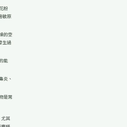
花粉
過敏原
燥的空
發生過
的能
鼻炎、
物是常
，尤其
而塵蟎