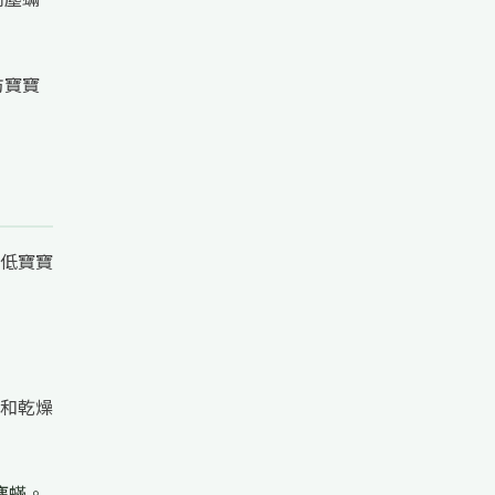
防寶寶
低寶寶
和乾燥
塵蟎。