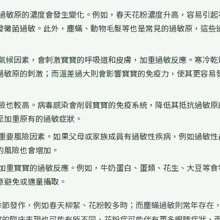
過敏原的濃度會發生變化。例如，春天花粉濃度升高，容易引起
發黴菌過敏。此外，塵蟎、動物毛髮等也是常見的過敏原，這些
氣候因素，會刺激寶寶的呼吸道和皮膚，加重過敏反應。寒冷乾
過敏原的刺激；而溫差過大則會影響寶寶的免疫力，使其更容易
險也較高。病毒感染會削弱寶寶的免疫系統，降低其抵抗過敏原
至加重原有的過敏症狀。
重要風險因素。如果父母或家族成員有過敏性疾病，例如過敏性
的風險也會增加。
加重寶寶的過敏反應。例如，牛奶蛋白、蛋類、花生、大豆等食
意避免或適量攝取。
季節發作，例如春天柳絮、花粉較多時；而塵蟎過敏則常年存在
寶的臨床表現也可能有所不同，花粉症可能伴有更多眼睛症狀，