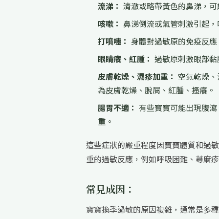
流涕：
清澈或略帶黃色的鼻涕，可
咳嗽：
鼻涕倒流或氣管刺激引起，
打噴嚏：
身體對過敏原的免疫反應
眼睛癢、紅腫：
過敏原刺激眼部黏
皮膚乾燥、濕疹加重：
空氣乾燥、
為皮膚乾燥、脫屑、紅腫、搔癢。
腸胃不適：
有些寶寶可能出現腹瀉
重。
這些症狀的嚴重程度因寶寶體質和過敏
重的過敏反應，例如呼吸困難、蕁麻疹
常見成因：
寶寶換季過敏的原因複雜，通常是多種