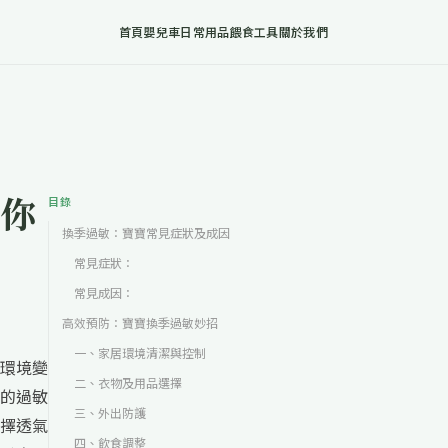
首頁
嬰兒車
日常用品
餵食工具
關於我們
你
目錄
換季過敏：寶寶常見症狀及成因
常見症狀：
常見成因：
高效預防：寶寶換季過敏妙招
一、家居環境清潔與控制
環境變
二、衣物及用品選擇
的過敏
三、外出防護
擇透氣
四、飲食調整