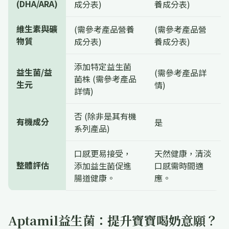
(DHA/ARA)
成分表)
養成分表)
維生素與礦
(需參考產品營養
(需參考產品營
物質
成分表)
養成分表)
添加特定益生菌
益生菌/益
(需參考產品詳
菌株 (需參考產品
生元
情)
詳情)
否 (除非是其有機
有機成分
是
系列產品)
口感更易接受，
天然健康，清淡
整體評估
添加益生菌促進
口感需時間適
腸道健康。
應。
Aptamil益生菌：提升寶寶喝奶意願？