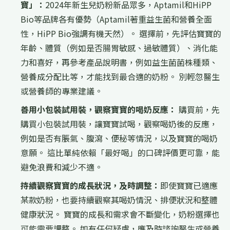
寶」：
2024年新生兒奶粉新品眾多，Aptamil和HiPP
Bio等品牌各有優勢（Aptamil著重益生菌和營養全面
性，HiPP Bio強調有機天然）。 選擇前，先評估寶寶的
年齡、體質（例如是否腸胃敏感、過敏體質）、消化能
力和喜好，再參考產品說明書，例如益生菌菌株種類、
營養成分配比等，才能找到最合適的奶粉。 別輕忽醫生
或營養師的專業建議。
善用小包裝試用裝，觀察寶寶的喝奶反應：
購買前，先
購買小包裝試用裝，讓寶寶試喝，觀察喝奶後的反應，
例如是否有脹氣、腹瀉、便秘等情況，以及寶寶的喝奶
意願。 這比單純依賴「最好喝」的口碑評價更可靠，能
避免浪費和減少不適。
持續觀察寶寶的成長狀況，及時調整：
即使寶寶已適應
某款奶粉，也要持續觀察其喝奶情況、排便狀況和整體
健康狀況。 寶寶的成長和需求會不斷變化，奶粉選擇也
可能需要調整。 如有任何疑慮，應及時諮詢醫生或營養