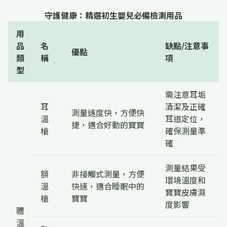
守護健康：精選初生嬰兒必備檢測用品
用
品
名
缺點/注意事
優點
類
稱
項
型
需注意耳垢
耳
清潔及正確
測量速度快，方便快
溫
耳道定位，
捷，適合好動的寶寶
槍
確保測量準
確
測量結果受
額
非接觸式測量，方便
環境溫度和
溫
快速，適合睡眠中的
寶寶皮膚濕
槍
寶寶
度影響
體
溫