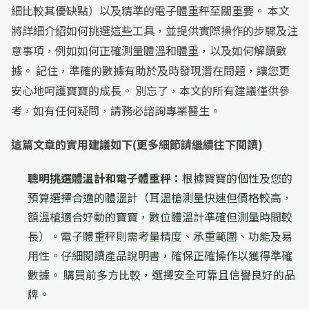
細比較其優缺點）以及精準的電子體重秤至關重要。 本文
將詳細介紹如何挑選這些工具，並提供實際操作的步驟及注
意事項，例如如何正確測量體溫和體重，以及如何解讀數
據。 記住，準確的數據有助於及時發現潛在問題，讓您更
安心地呵護寶寶的成長。 別忘了，本文的所有建議僅供參
考，如有任何疑問，請務必諮詢專業醫生。
這篇文章的實用建議如下(更多細節請繼續往下閱讀)
聰明挑選體溫計和電子體重秤：
根據寶寶的個性及您的
預算選擇合適的體溫計（耳溫槍測量快速但價格較高，
額溫槍適合好動的寶寶，數位體溫計準確但測量時間較
長）。電子體重秤則需考量精度、承重範圍、功能及易
用性。仔細閱讀產品說明書，確保正確操作以獲得準確
數據。 購買前多方比較，選擇安全可靠且信譽良好的品
牌。