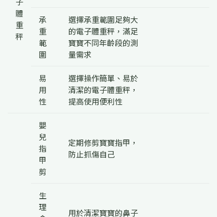
子
體
承
選擇承重範圍足夠大
重
重
的電子體重秤，滿足
秤
範
寶寶不同年齡段的測
圍
量需求
易
選擇操作簡單、易於
用
清潔的電子體重秤，
性
提高使用便利性
嬰
兒
定期修剪寶寶指甲，
指
防止抓傷自己
甲
剪
生
理
用於清潔寶寶的鼻子