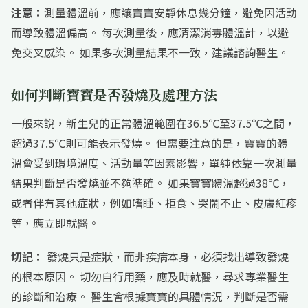
注意：
測量體溫前，應讓寶寶安靜休息幾分鐘，避免因活動
而導致體溫偏高。 每次測量後，應清潔消毒體溫計，以避
免交叉感染。 如果多次測量結果不一致，建議諮詢醫生。
如何判斷寶寶是否發燒及處理方法
一般來說，新生兒的正常體溫範圍在36.5℃至37.5℃之間，
超過37.5℃則可能表示發燒。 但需要注意的是，寶寶的體
溫會受到環境溫度、活動量等因素影響，單純依靠一次測量
結果判斷是否發燒並不夠準確。 如果寶寶體溫超過38℃，
或者伴有其他症狀，例如嗜睡、拒食、哭鬧不止、皮膚紅疹
等，應立即就醫。
切記：
發燒只是症狀，而非疾病本身，必須找出導致發燒
的根本原因。 切勿自行用藥，應及時就醫，尋求專業醫生
的診斷和治療。 醫生會根據寶寶的具體情況，判斷是否需