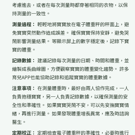
考慮進去，或者在每次測量時都穿著相同的衣物，以保
持測量的一致性。
測量過程：
輕輕地將寶寶放在電子體重秤的秤面上，避
免寶寶突然動作造成誤差。 確保寶寶保持安靜，避免哭
鬧影響測量結果。 等顯示屏上的數字穩定後，記錄下寶
寶的體重。
記錄數據：
建議記錄每次測量的日期、時間和體重，並
繪製成長曲線圖，方便觀察寶寶的體重變化趨勢。 許多
育兒APP也能協助記錄和追蹤寶寶的體重數據。
注意事項：
在測量體重時，最好由兩人協作完成，一人
負責抱穩寶寶，另一人負責記錄數據，以確保測量的安
全性和準確性。 如果寶寶哭鬧不安，可以先安撫寶寶情
緒，再進行測量。 如果發現體重增長異常，應及時諮詢
醫生。
定期校正：
定期檢查電子體重秤的準確性，必要時進行