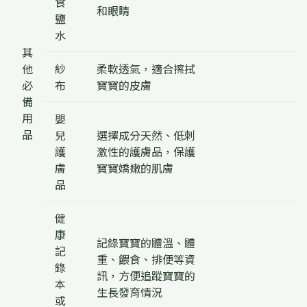
食
和眼睛
鹽
水
其
他
紗
柔軟透氣，適合擦拭
必
布
寶寶的皮膚
備
用
嬰
品
兒
選擇成分天然、低刺
護
激性的護膚品，保護
膚
寶寶嬌嫩的肌膚
品
健
康
記錄寶寶的體溫、體
記
重、餵食、排便等資
錄
訊，方便追蹤寶寶的
本
生長發育情況
或