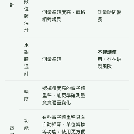
數
計
位
測量準確度高，價格
測量時間較
體
相對親民
長
溫
計
水
銀
不建議使
體
測量準確
用
，存在破
溫
裂風險
計
選擇精度高的電子體
精
重秤，能更準確測量
度
寶寶體重變化
有些電子體重秤具有
功
自動歸零、單位轉換
電
能
等功能，使用更方便