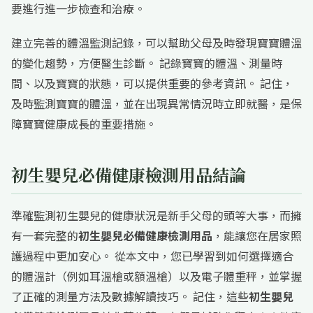
要進行進一步檢查和治療。
建立完善的體溫監測記錄，可以幫助父母及時發現寶寶體溫
的變化趨勢，方便醫生診斷。 記錄寶寶的體溫、測量時
間、以及寶寶的狀態，可以提供重要的參考資訊。 記住，
及時監測寶寶的體溫，並在出現異常情況時立即就醫，是保
障寶寶健康成長的重要措施。
初生嬰兒必備健康檢測用品結論
準確監測初生嬰兒的健康狀況是新手父母的頭等大事，而擁
有一套完整的
初生嬰兒必備健康檢測用品
，能讓您在居家照
護過程中更加安心。 從本文中，您已學習到如何選擇適合
的體溫計（例如耳溫槍或額溫槍）以及電子體重秤，並掌握
了正確的測量方法及數據解讀技巧。 記住，這些
初生嬰兒