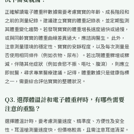
正確解讀電子體重秤數據需要考慮寶寶的年齡、成長階段和
之前的測量紀錄。建議建立寶寶的體重記錄表，並定期監測
其體重變化趨勢。若發現寶寶的體重增長速度過快或過慢，
或與同齡寶寶的體重曲線差異過大，應諮詢醫生。 此外，
注意測量環境的穩定性、寶寶的安靜程度，以及每次測量是
否使用相同條件（例如衣物、尿布）。若出現體重驟增或驟
減，伴隨其他症狀（例如食慾不振、嘔吐、腹瀉），則應立
即就醫，尋求專業醫療建議。記得，體重數據只是健康指標
之一，需要綜合評估寶寶的整體狀況。
Q3. 選擇體溫計和電子體重秤時，有哪些需要
注意的重點？
選擇體溫計時，要考慮測量速度、精準度、方便性及安全
性。耳溫槍測量速度快，但價格較高，且需注意耳道清潔。