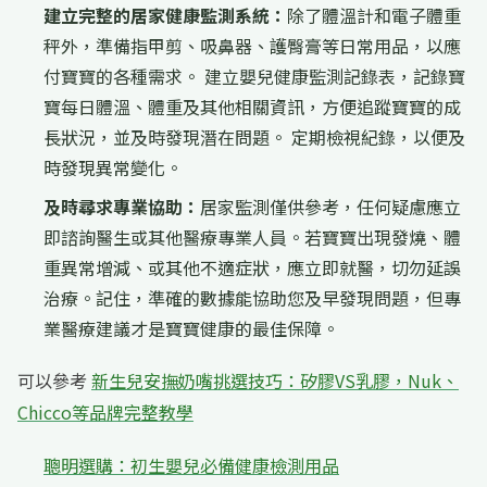
建立完整的居家健康監測系統：
除了體溫計和電子體重
秤外，準備指甲剪、吸鼻器、護臀膏等日常用品，以應
付寶寶的各種需求。 建立嬰兒健康監測記錄表，記錄寶
寶每日體溫、體重及其他相關資訊，方便追蹤寶寶的成
長狀況，並及時發現潛在問題。 定期檢視紀錄，以便及
時發現異常變化。
及時尋求專業協助：
居家監測僅供參考，任何疑慮應立
即諮詢醫生或其他醫療專業人員。若寶寶出現發燒、體
重異常增減、或其他不適症狀，應立即就醫，切勿延誤
治療。記住，準確的數據能協助您及早發現問題，但專
業醫療建議才是寶寶健康的最佳保障。
可以參考
新生兒安撫奶嘴挑選技巧：矽膠VS乳膠，Nuk、
Chicco等品牌完整教學
聰明選購：初生嬰兒必備健康檢測用品