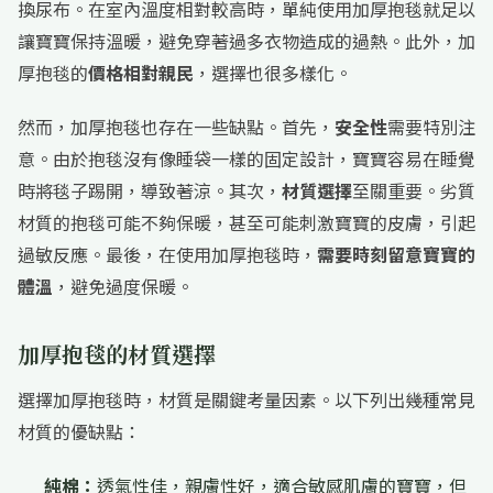
換尿布。在室內溫度相對較高時，單純使用加厚抱毯就足以
讓寶寶保持溫暖，避免穿著過多衣物造成的過熱。此外，加
厚抱毯的
價格相對親民
，選擇也很多樣化。
然而，加厚抱毯也存在一些缺點。首先，
安全性
需要特別注
意。由於抱毯沒有像睡袋一樣的固定設計，寶寶容易在睡覺
時將毯子踢開，導致著涼。其次，
材質選擇
至關重要。劣質
材質的抱毯可能不夠保暖，甚至可能刺激寶寶的皮膚，引起
過敏反應。最後，在使用加厚抱毯時，
需要時刻留意寶寶的
體溫
，避免過度保暖。
加厚抱毯的材質選擇
選擇加厚抱毯時，材質是關鍵考量因素。以下列出幾種常見
材質的優缺點：
純棉：
透氣性佳，親膚性好，適合敏感肌膚的寶寶，但