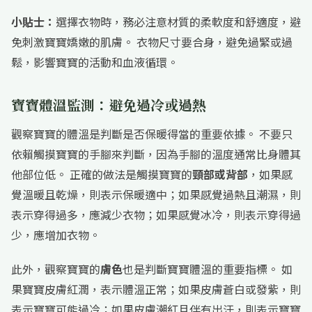
小貼士：
選擇衣物時，務必注意材質的柔軟度和舒適度，避
免刺激寶寶嬌嫩的肌膚。 衣物尺寸要合身，避免過緊或過
鬆，影響寶寶的活動和血液循環。
寶寶體溫監測：避免過冷或過熱
觀察寶寶的體溫是判斷是否保暖得當的重要依據。 不要只
依賴觸摸寶寶的手腳來判斷，因為手腳的溫度通常比身體其
他部位低。 正確的做法是觸摸寶寶的
頸部或背部
，如果感
覺溫暖且乾燥，則表示保暖適中；如果感覺過熱且潮濕，則
表示穿得過多，應減少衣物；如果感覺冰冷，則表示穿得過
少，應增加衣物。
此外，觀察寶寶的
膚色
也是判斷寶寶體溫的重要指標。 如
果寶寶皮膚紅潤，表示體溫正常；如果皮膚蒼白或發紫，則
表示寶寶可能過冷；如果皮膚潮紅且伴有出汗，則表示寶寶