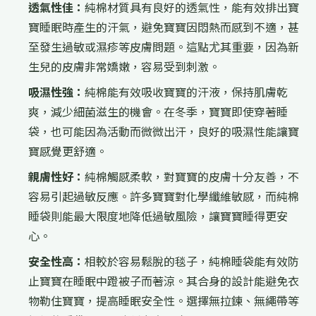
透氣性佳：
純棉材質具有良好的透氣性，能有效排出寶
寶睡眠時產生的汗氣，避免寶寶因悶熱而感到不適，甚
至發生過敏或濕疹等皮膚問題。這點尤其重要，因為新
生兒的皮膚非常嬌嫩，容易受到刺激。
吸濕性強：
純棉能有效吸收寶寶的汗液，保持肌膚乾
爽，減少細菌滋生的機會。在冬季，寶寶即使穿著睡
袋，也可能因為活動而微微出汗，良好的吸濕性能讓寶
寶感覺更舒適。
親膚性好：
純棉觸感柔軟，對寶寶的皮膚十分友善，不
容易引起過敏反應。許多寶寶對化學纖維敏感，而純棉
睡袋則能最大限度地降低過敏風險，讓寶寶睡得更安
心。
安全性高：
相較於容易鬆脫的毯子，純棉睡袋能有效防
止寶寶在睡眠中蹬被子而著涼。其合身的設計能避免衣
物勒住寶寶，提高睡眠安全性。選擇無拉鍊、無繩帶等