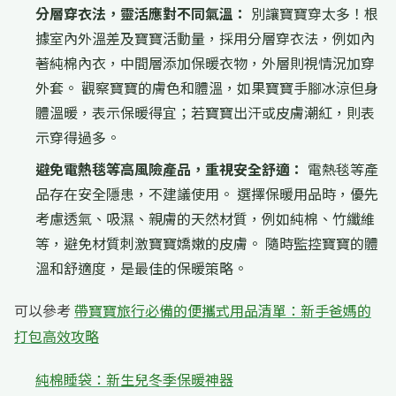
分層穿衣法，靈活應對不同氣溫：
別讓寶寶穿太多！根
據室內外溫差及寶寶活動量，採用分層穿衣法，例如內
著純棉內衣，中間層添加保暖衣物，外層則視情況加穿
外套。 觀察寶寶的膚色和體溫，如果寶寶手腳冰涼但身
體溫暖，表示保暖得宜；若寶寶出汗或皮膚潮紅，則表
示穿得過多。
避免電熱毯等高風險產品，重視安全舒適：
電熱毯等產
品存在安全隱患，不建議使用。 選擇保暖用品時，優先
考慮透氣、吸濕、親膚的天然材質，例如純棉、竹纖維
等，避免材質刺激寶寶嬌嫩的皮膚。 隨時監控寶寶的體
溫和舒適度，是最佳的保暖策略。
可以參考
帶寶寶旅行必備的便攜式用品清單：新手爸媽的
打包高效攻略
純棉睡袋：新生兒冬季保暖神器