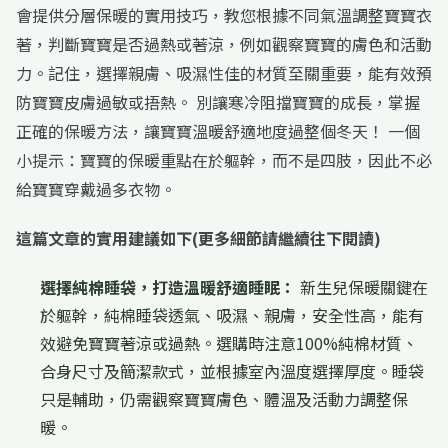
會提供分層保暖的實用技巧，教您根據不同氣溫調整寶寶衣
著，判斷寶寶是否過熱或著涼，例如觀察寶寶的膚色和活動
力。記住，選擇親膚、吸濕性佳的材質至關重要，能有效預
防寶寶皮膚過敏或捂熱。 別讓寒冷阻擋寶寶的成長，掌握
正確的保暖方法，讓寶寶溫暖舒適地度過整個冬天！ 一個
小提示：寶寶的保暖重點在於軀幹，而不是四肢，因此不必
給寶寶穿戴過多衣物。
這篇文章的實用建議如下(更多細節請繼續往下閱讀)
選擇純棉睡袋，打造溫暖舒適睡眠：
新生兒保暖關鍵在
於軀幹，純棉睡袋透氣、吸濕、親膚，安全性高，能有
效避免寶寶著涼或過熱。選購時注意100%純棉材質、
合身尺寸及簡潔款式，並根據室內溫度選擇厚度。睡袋
只是輔助，仍需觀察寶寶膚色、體溫及活動力調整保
暖。