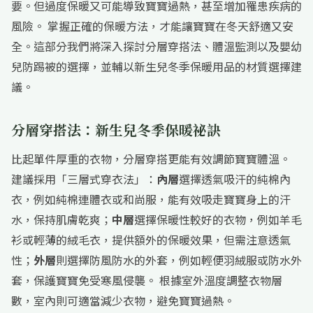
要。但過度保暖又可能導致寶寶過熱，甚至增加罹患疾病的
風險。 掌握正確的保暖方法，才能讓寶寶在冬天舒適又安
全。這部分我們將深入探討分層穿搭法、體溫監測以及嬰幼
兒防踢被的選擇，並輔以新生兒冬季保暖用品的材質選擇建
議。
分層穿搭法：新生兒冬季保暖祕訣
比起單件厚重的衣物，分層穿搭更能有效調節寶寶體溫。
建議採用「三層式穿衣法」：
內層
選擇透氣吸汗的純棉內
衣，例如純棉連體衣或和尚服，能有效吸走寶寶身上的汗
水，保持肌膚乾爽；
中層
選擇保暖性較好的衣物，例如羊毛
衫或輕薄的絨毛衣，提供額外的保暖效果，但需注意透氣
性；
外層
則選擇防風防水的外套，例如輕便羽絨服或防水外
套，保護寶寶免受寒風侵襲。 根據室外溫度調整衣物層
數，室內則可適當減少衣物，避免寶寶過熱。