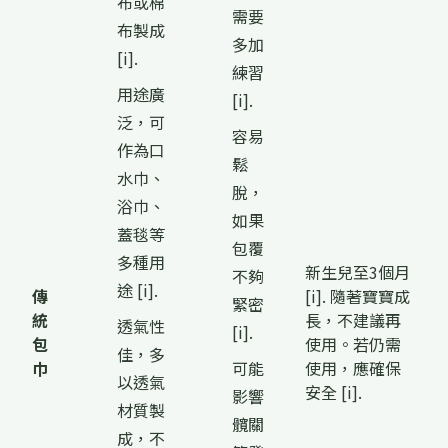
布或棉
需要
布製成
多加
[i].
練習
用途廣
[i].
泛，可
容易
作為口
鬆
水巾、
脫，
浴巾、
如果
蓋毯等
包覆
多種用
新生兒至3個月
不夠
途 [i].
傳
[i]. 隨著寶寶成
緊密
統
長，不建議再
透氣性
[i].
包
使用。若仍需
佳，多
巾
可能
使用，應確保
以透氣
安全 [i].
影響
材質製
髖關
成，不