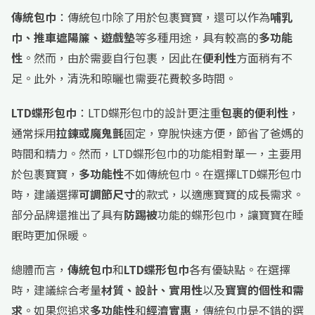
傳統包巾
：傳統包巾除了用於包裹寶寶，還可以作為
哺乳
巾、推車遮陽簾、遊戲墊
等多種用途，具有較高的
多功能
性
。然而，由於需要自行包裹，因此在
便利性
方面稍有不
足。此外，清洗和晾曬也需要花費較多時間。
LTD蝶形包巾
：LTD蝶形包巾的設計更注重
包裹的便利性
，
通常採用
拉鍊或魔鬼氈
固定，穿脫快速方便，節省了爸媽的
時間和精力。然而，LTD蝶形包巾的功能相對單一，主要用
於包裹寶寶，
多功能性
不如傳統包巾。在選擇LTD蝶形包巾
時，建議選擇
可調節尺寸
的款式，以適應寶寶的成長需求。
部分品牌還推出了具有
防踢被
功能的蝶形包巾，讓寶寶在睡
眠時更加保暖。
總體而言，
傳統包巾
和
LTD蝶形包巾
各有優缺點。在選擇
時，建議綜合考量
材質、設計、實用性
以及
寶寶的個性和需
求
。如果您追求
多功能性
和
經濟實惠
，傳統包巾是不錯的選