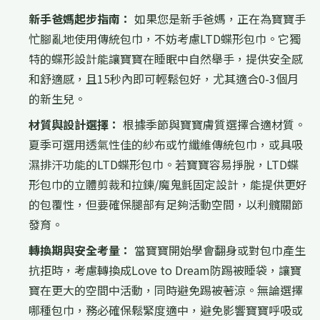
新手爸媽起步指南：
如果您是新手爸媽，正在為寶寶手
忙腳亂地使用傳統包巾，不妨考慮LTD蝶形包巾。它獨
特的蝶形設計能讓寶寶在睡眠中自然舉手，提供安全感
和舒適感，且15秒內即可輕鬆包好，尤其適合0-3個月
的新生兒。
材質與設計選擇：
根據季節與寶寶膚質選擇合適材質。
夏季可選用透氣性佳的紗布或竹纖維傳統包巾，或具吸
濕排汗功能的LTD蝶形包巾。若寶寶容易掙脫，LTD蝶
形包巾的立體剪裁和拉鍊/魔鬼氈固定設計，能提供更好
的包覆性，但要確保腿部有足夠活動空間，以利髖關節
發育。
轉換期與安全考量：
當寶寶開始學會翻身或對包巾產生
抗拒時，考慮轉換成Love to Dream防踢被睡袋，讓寶
寶在更大的空間中活動，同時避免踢被著涼。無論選擇
哪種包巾，務必確保鬆緊度適中，避免影響寶寶呼吸或