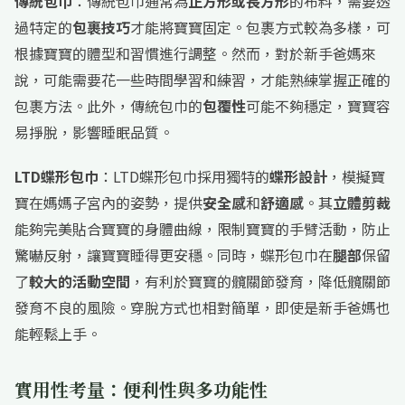
傳統包巾
：傳統包巾通常為
正方形或長方形
的布料，需要透
過特定的
包裹技巧
才能將寶寶固定。包裹方式較為多樣，可
根據寶寶的體型和習慣進行調整。然而，對於新手爸媽來
說，可能需要花一些時間學習和練習，才能熟練掌握正確的
包裹方法。此外，傳統包巾的
包覆性
可能不夠穩定，寶寶容
易掙脫，影響睡眠品質。
LTD蝶形包巾
：LTD蝶形包巾採用獨特的
蝶形設計
，模擬寶
寶在媽媽子宮內的姿勢，提供
安全感
和
舒適感
。其
立體剪裁
能夠完美貼合寶寶的身體曲線，限制寶寶的手臂活動，防止
驚嚇反射，讓寶寶睡得更安穩。同時，蝶形包巾在
腿部
保留
了
較大的活動空間
，有利於寶寶的髖關節發育，降低髖關節
發育不良的風險。穿脫方式也相對簡單，即使是新手爸媽也
能輕鬆上手。
實用性考量：便利性與多功能性