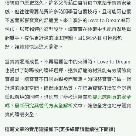
傳統包巾歷史悠久，許多父母藉由自製包巾來給予寶寶安全
感，但往往需要花費許多時間學習包覆技巧，且可能因包覆
不當而影響寶寶的舒適度。來自澳洲的Love to Dream蝶形
包巾，以其獨特的蝶型設計，讓寶寶在睡眠中也能自然地舉
起雙手，提供更舒適的睡眠體驗，且15秒內即可輕鬆包
好，讓寶寶快速進入夢鄉。
當寶寶逐漸成長，不再需要包巾的束縛時，Love to Dream
也提供了防踢被的睡袋選擇，透氣舒適的材質能有效調節寶
寶體溫，讓寶寶不再因為踢被而著涼。如同替寶寶打造一個
舒適的睡眠空間，確保睡眠品質。在您為寶寶打造安全舒適
睡眠環境的同時，也別忘了參考這篇關於
嬰兒床圍真的安全
嗎？最新研究與替代方案全解析
文章，讓您全方位地守護寶
寶的睡眠安全。
這篇文章的實用建議如下(更多細節請繼續往下閱讀)