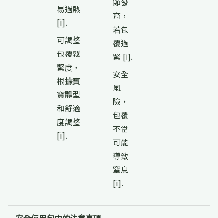
節發
易過熱
育，
[i].
若包
可調整
覆過
包覆鬆
緊 [i].
緊度，
安全
根據寶
風
寶體型
險，
和舒適
包覆
度調整
不當
[i].
可能
導致
窒息
[i].
安全使用包巾的注意事項