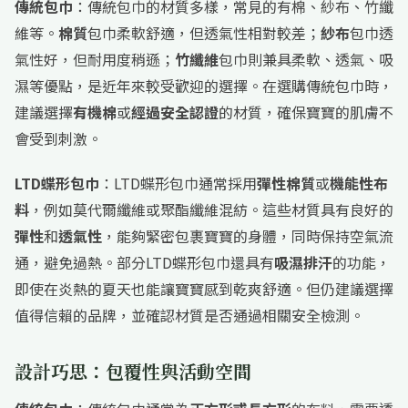
傳統包巾
：傳統包巾的材質多樣，常見的有棉、紗布、竹纖
維等。
棉質
包巾柔軟舒適，但透氣性相對較差；
紗布
包巾透
氣性好，但耐用度稍遜；
竹纖維
包巾則兼具柔軟、透氣、吸
濕等優點，是近年來較受歡迎的選擇。在選購傳統包巾時，
建議選擇
有機棉
或
經過安全認證
的材質，確保寶寶的肌膚不
會受到刺激。
LTD蝶形包巾
：LTD蝶形包巾通常採用
彈性棉質
或
機能性布
料
，例如莫代爾纖維或聚酯纖維混紡。這些材質具有良好的
彈性
和
透氣性
，能夠緊密包裹寶寶的身體，同時保持空氣流
通，避免過熱。部分LTD蝶形包巾還具有
吸濕排汗
的功能，
即使在炎熱的夏天也能讓寶寶感到乾爽舒適。但仍建議選擇
值得信賴的品牌，並確認材質是否通過相關安全檢測。
設計巧思：包覆性與活動空間