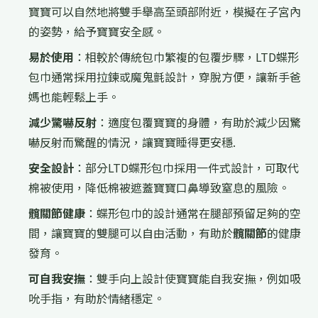
寶寶可以自然地將雙手舉高至頭部附近，模擬在子宮內
的姿勢，給予寶寶安全感。
易於使用
：相較於傳統包巾繁複的包覆步驟，LTD蝶形
包巾通常採用拉鍊或魔鬼氈設計，穿脫方便，讓新手爸
媽也能輕鬆上手。
減少驚嚇反射
：適度包覆寶寶的身體，有助於減少因驚
嚇反射而驚醒的情況，讓寶寶睡得更安穩.
安全設計
：部分LTD蝶形包巾採用一件式設計，可取代
棉被使用，降低棉被遮蓋寶寶口鼻導致窒息的風險。
髖關節健康
：蝶形包巾的設計通常在腿部預留足夠的空
間，讓寶寶的雙腿可以自由活動，有助於
髖關節
的健康
發育。
可自我安撫
：雙手向上設計使寶寶能自我安撫，例如吸
吮手指，有助於情緒穩定。