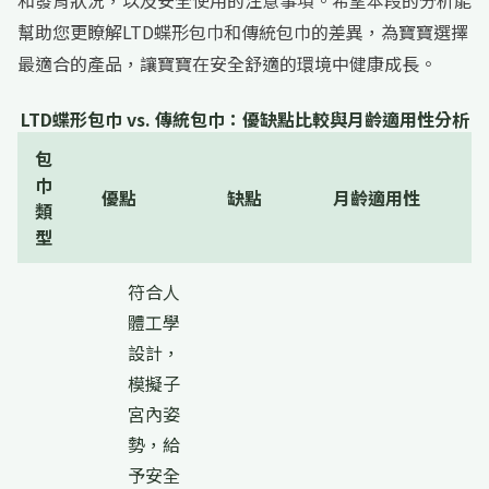
和發育狀況，以及安全使用的注意事項。希望本段的分析能
幫助您更瞭解LTD蝶形包巾和傳統包巾的差異，為寶寶選擇
最適合的產品，讓寶寶在安全舒適的環境中健康成長。
LTD蝶形包巾 vs. 傳統包巾：優缺點比較與月齡適用性分析
包
巾
優點
缺點
月齡適用性
類
型
符合人
體工學
設計，
模擬子
宮內姿
勢，給
予安全