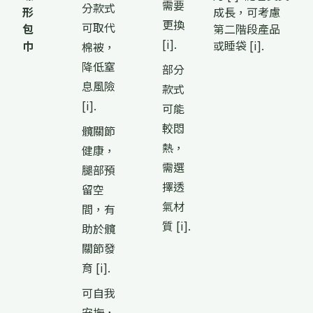
需要
分款式
形
成長，可考慮
更換
可取代
包
第二階段產品
[i].
巾
或睡袋 [i].
棉被，
降低窒
部分
息風險
款式
[i].
可能
較悶
髖關節
熱，
健康，
需選
腿部預
擇透
留空
氣材
間，有
質 [i].
助於髖
關節發
育 [i].
可自我
安撫，