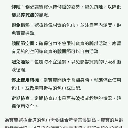
仰睡
：務必讓寶寶保持
仰睡
的姿勢，避免
趴睡
，以降低
嬰兒猝死症
的風險.
避免過熱
：選擇透氣材質的包巾，並注意室內溫度，避
免寶寶過熱.
髖關節空間
：確保包巾不會限制寶寶的腿部活動，應留
有足夠的空間讓寶寶的
髖關節
可以自由活動.
避免過緊
：包覆時不宜過緊，以免影響寶寶的呼吸和血
液循環.
停止使用時機
：當寶寶開始學會翻身時，就應停止使用
包巾，或改用可拆袖的包巾或睡袋.
定期檢查
：定期檢查包巾是否有破損或鬆脫的情況，確
保使用安全。
為寶寶選擇合適的包巾需要綜合考量其優缺點、寶寶的月齡