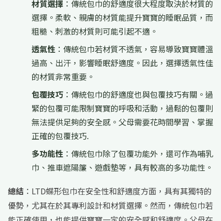
材質選擇
：傳統包巾的舒適度很大程度取決於材質的
選擇。柔軟、親膚的材質能提升寶寶的睡眠品質，而
粗糙、刺激的材質則可能引起不適。
透氣性
：傳統包巾若材質不透氣，容易導致寶寶體溫
過高、出汗，影響睡眠舒適度。因此，選擇透氣性佳
的材質非常重要。
包覆技巧
：傳統包巾的舒適度也與包覆技巧有關。過
緊的包覆可能限制寶寶的呼吸和活動，過鬆的包覆則
無法提供足夠的安全感。父母需要花時間學習、掌握
正確的包覆技巧.
多功能性
：傳統包巾除了包覆功能外，還可作為哺乳
巾、推車遮陽簾、遊戲墊等，具有較高的多功能性。
總結
：LTD蝶形包巾在安全性和舒適度方面，具有其獨特的
優勢，尤其在於其專利設計和材質選擇。然而，傳統包巾若
能正確使用，也能提供寶寶一定的安全感和舒適度。父母在