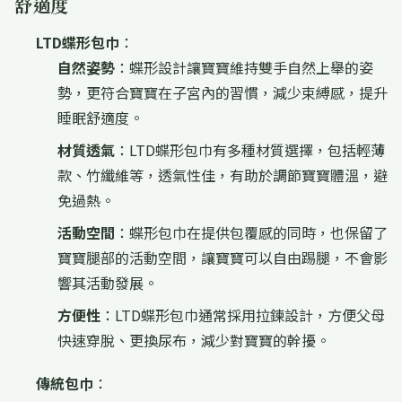
舒適度
LTD蝶形包巾
：
自然姿勢
：蝶形設計讓寶寶維持雙手自然上舉的姿
勢，更符合寶寶在子宮內的習慣，減少束縛感，提升
睡眠舒適度。
材質透氣
：LTD蝶形包巾有多種材質選擇，包括輕薄
款、竹纖維等，透氣性佳，有助於調節寶寶體溫，避
免過熱。
活動空間
：蝶形包巾在提供包覆感的同時，也保留了
寶寶腿部的活動空間，讓寶寶可以自由踢腿，不會影
響其活動發展。
方便性
：LTD蝶形包巾通常採用拉鍊設計，方便父母
快速穿脫、更換尿布，減少對寶寶的幹擾。
傳統包巾
：