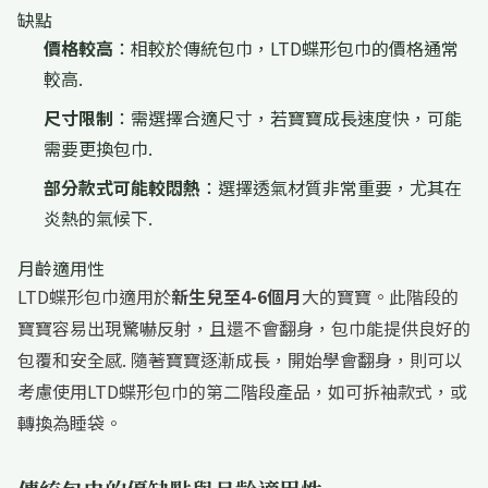
缺點
價格較高
：相較於傳統包巾，LTD蝶形包巾的價格通常
較高.
尺寸限制
：需選擇合適尺寸，若寶寶成長速度快，可能
需要更換包巾.
部分款式可能較悶熱
：選擇透氣材質非常重要，尤其在
炎熱的氣候下.
月齡適用性
LTD蝶形包巾適用於
新生兒至4-6個月
大的寶寶。此階段的
寶寶容易出現驚嚇反射，且還不會翻身，包巾能提供良好的
包覆和安全感. 隨著寶寶逐漸成長，開始學會翻身，則可以
考慮使用LTD蝶形包巾的第二階段產品，如可拆袖款式，或
轉換為睡袋。