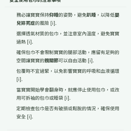
務必讓寶寶保持
仰睡
的姿勢，避免
趴睡
，以降低
嬰
兒猝死症
的風險 [i].
選擇透氣材質的包巾，並注意室內溫度，避免寶寶
過熱 [i].
確保包巾不會限制寶寶的腿部活動，應留有足夠的
空間讓寶寶的
髖關節
可以自由活動 [i].
包覆時不宜過緊，以免影響寶寶的呼吸和血液循環
[i].
當寶寶開始學會翻身時，就應停止使用包巾，或改
用可拆袖的包巾或睡袋 [i].
定期檢查包巾是否有破損或鬆脫的情況，確保使用
安全 [i].