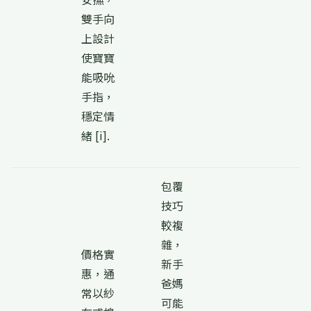
雙手向
上設計
使寶寶
能吸吮
手指，
穩定情
緒 [i].
包覆
技巧
較複
雜，
價格實
新手
惠，通
爸媽
常以紗
可能