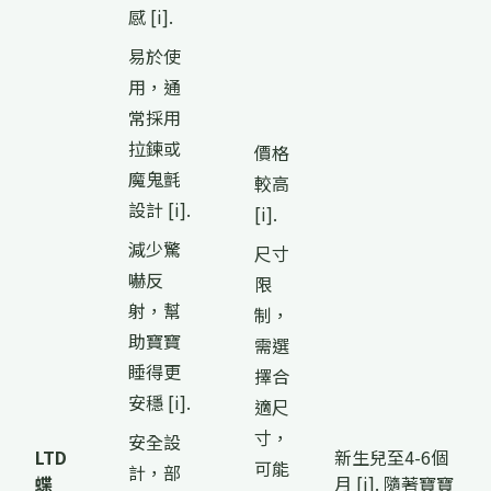
感 [i].
易於使
用，通
常採用
拉鍊或
價格
魔鬼氈
較高
設計 [i].
[i].
減少驚
尺寸
嚇反
限
射，幫
制，
助寶寶
需選
睡得更
擇合
安穩 [i].
適尺
寸，
安全設
LTD
新生兒至4-6個
可能
計，部
蝶
月 [i]. 隨著寶寶