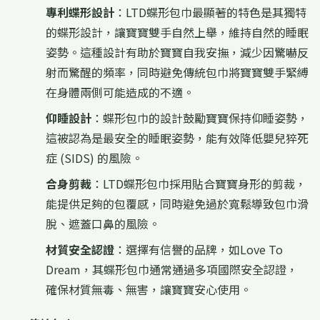
專利蝶形設計
：LTD蝶形包巾最顯著的特色是其獨特
的蝶形設計，讓寶寶雙手自然上舉，維持自然的睡眠
姿勢。這種設計有助於寶寶自我安撫，減少因驚嚇反
射而驚醒的頻率，同時避免傳統包巾將寶寶雙手緊縛
在身體兩側可能造成的不適。
仰睡設計
：蝶形包巾的設計鼓勵寶寶保持仰睡姿勢，
這被認為是最安全的睡眠姿勢，能有效降低嬰兒猝死
症 (SIDS) 的風險。
合身剪裁
：LTD蝶形包巾採用貼合寶寶身形的剪裁，
能提供足夠的包覆感，同時避免過於寬鬆導致包巾滑
脫、遮蓋口鼻的風險。
材質安全認證
：選擇有信譽的品牌，如Love To
Dream，其蝶形包巾通常通過多項國際安全認證，
確保材質無毒、無害，讓寶寶安心使用。