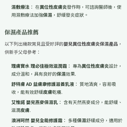
濕敷療法
： 在
異位性皮膚炎
發作時，可諮詢醫師後，使
用濕敷療法加強
保濕
，舒緩發炎症狀。
保濕產品
推薦
以下列出幾款常見且受好評的
嬰兒異位性皮膚炎保濕產品
，
供新手父母參考：
理膚寶水 理必佳極效滋潤霜
： 專為
異位性皮膚炎
設計，
成分溫和，具有良好的
保濕
效果.
舒特膚 AD 益膚康修護滋養乳液
： 質地清爽，容易吸
收，能有效舒緩
皮膚
乾癢.
艾惟諾
嬰兒
燕麥
保濕
乳
： 含有天然燕麥成分，能舒緩、
滋潤
皮膚
.
澳洲珂然
嬰兒
全能修護霜
： 多種
保濕
舒緩成分，適用於