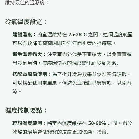
維持最佳的溫濕度：
冷氣溫度設定：
建議溫度：
將室溫維持在
25-28°C
之間。這個溫度範圍
可以有效降低寶寶因悶熱流汗而引發的搔癢感。
避免溫差過大：
注意室內外溫差不宜過大，以免寶寶進
出冷氣房時，皮膚因快速的溫度變化而受到刺激.
搭配電風扇使用：
為了提升冷房效果並促進空氣循環，
可以搭配使用電風扇。但避免直接對著寶寶吹，以免著
涼。
濕度控制要點：
理想濕度範圍：
將室內濕度維持在
50-60%
之間。過於
乾燥的環境會使寶寶的皮膚更加乾燥、搔癢.