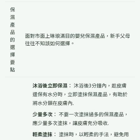
保
濕
產
品
面對市面上琳琅滿目的嬰兒保濕產品，新手父母
的
往往不知該如何選擇。
選
擇
要
點
沐浴後立即保濕
： 沐浴後3分鐘內，趁皮膚
還保有水分時，立即塗抹保濕產品，有助於
將水分鎖在皮膚內.
少量多次
： 不要一次塗抹過多的保濕產品，
應少量多次塗抹，讓皮膚充分吸收.
輕柔塗抹
： 塗抹時，以輕柔的手法，避免用