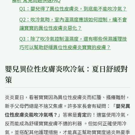
解析 常見問題快速FAQ
Q1：嬰兒得了異位性皮膚炎，到底能不能吹冷氣？
Q2：吹冷氣時，室內溫濕度應該如何控制，纔不會
讓寶寶的異位性皮膚炎惡化？
Q3：除了吹冷氣控制溫濕度，還有哪些保濕護理技
巧可以幫助舒緩異位性皮膚炎寶寶的皮膚？
嬰兒異位性皮膚炎吹冷氣：夏日舒緩對
策
炎炎夏日，看著寶寶因為異位性皮膚炎而紅腫、搔癢難耐，
新手父母們總是不捨又焦慮。許多家長會有疑問：「
嬰兒異
位性皮膚炎能吹冷氣嗎？
」答案是
肯定
的！適當使用冷氣，
反而能成為舒緩寶寶皮膚不適的利器 。但如何正確使用冷
氣，並搭配其他護理措施，才能真正幫助寶寶度過炎熱夏季