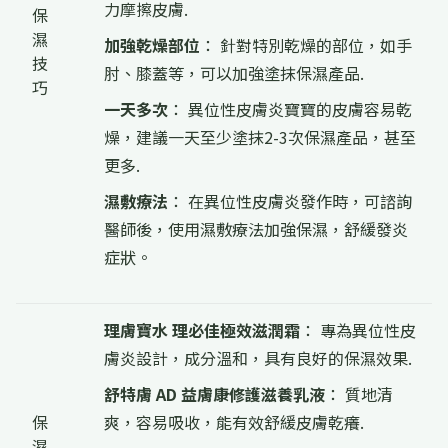
力摩擦皮膚.
保
濕
加強乾燥部位
： 針對特別乾燥的部位，如手
技
肘、膝蓋等，可以加強塗抹保濕產品.
巧
一天多次
： 異位性皮膚炎寶寶的皮膚容易乾
燥，建議一天至少塗抹2-3次保濕產品，甚至
更多.
濕敷療法
： 在異位性皮膚炎發作時，可諮詢
醫師後，使用濕敷療法加強保濕，舒緩發炎
症狀。
理膚寶水 理必佳極效滋潤霜
： 專為異位性皮
膚炎設計，成分溫和，具有良好的保濕效果.
舒特膚 AD 益膚康修護滋養乳液
： 質地清
保
爽，容易吸收，能有效舒緩皮膚乾癢.
濕