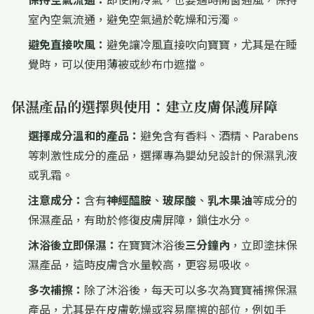
室內空氣流通，避免空氣過於乾燥和污濁。
避免直接吹風：
避免讓冷風直接吹向寶寶，尤其是在睡
覺時，可以使用薄被或紗布巾遮擋。
保濕產品的選擇與使用：建立皮膚保護屏障
選擇成分溫和的產品：
避免含有香料、酒精、Parabens
等刺激性成分的產品，選擇專為嬰幼兒設計的保濕乳液
或乳霜。
注意成分：
含有
神經醯胺
、
玻尿酸
、
乳木果油
等成分的
保濕產品，有助於修復皮膚屏障，鎖住水分。
沐浴後立即保濕：
在寶寶沐浴後
三分鐘內
，立即塗抹保
濕產品，這時皮膚含水量較高，更容易吸收。
多次補擦：
除了沐浴後，每天可以多次為寶寶補擦保濕
產品，尤其是在皮膚乾燥或容易摩擦的部位，例如手