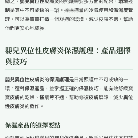
總之，
嬰兒異位性皮膚炎
的照護需要多方面的配合，
環境控
制
是其中不可或缺的一環。透過適當的冷氣使用和
溫濕度管
理
，可以為寶寶打造一個舒適的環境，減少皮膚不適，幫助
他們更安心地成長.
嬰兒異位性皮膚炎保濕護理：產品選擇
與技巧
嬰兒異位性皮膚炎
的
保濕護理
是日常照護中不可或缺的一
環。選對
保濕產品
，並掌握正確的
保濕技巧
，能有效舒緩寶
寶
皮膚
的乾燥、搔癢等不適，幫助修復
皮膚
屏障，減少
異位
性皮膚炎
的發作。
保濕產品
的選擇要點
面對市面上琳琅滿目的
嬰兒保濕產品
，新手父母往往不知該