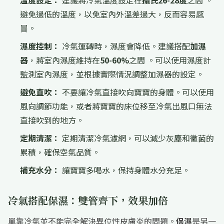
溫度設定：
建議將冷氣溫度設定在
攝氏26-28度
之間 。
避免過低的溫度，以免室內外溫差過大，反而容易感
冒。
濕度控制：
冷氣運轉時，濕度會降低。建議搭配
加濕
器
，將室內濕度維持在
50-60%
之間 。可以使用濕度計
監測室內濕度，並根據實際情況調整加濕器的設定。
避免直吹：
不要讓冷氣直接吹向寶寶的身體。可以使用
風向調節功能，或者將寶寶的床位移至冷氣出風口無法
直接吹到的地方。
定期清潔：
定期清潔冷氣濾網，可以減少灰塵和黴菌的
累積，確保空氣品質。
補充水分：
讓寶寶多喝水，保持身體水分充足。
冷氣搭配保濕：雙管齊下，效果加倍
單靠冷氣並不能完全解決異位性皮膚炎的問題。
保濕
是另一