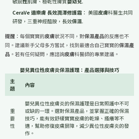
敏感
性
肌膚、極乾性膚質
嬰幼兒
.
CeraVe 適樂膚 長效潤澤修護霜
： 美國
皮膚
科醫生共同
研發，三重神經醯胺，長效
保濕
.
提醒
：每個寶寶的
皮膚
狀況不同，對
保濕產品
的反應也不
同。建議新手父母多方嘗試，找到最適合自己寶寶的
保濕產
品
。若有任何疑問，應諮詢
皮膚
科醫師的專業建議。
嬰兒異位性皮膚炎保濕護理：產品選擇與技巧
主
內容
題
嬰兒異位性皮膚炎的保濕護理是日常照護中不可
重
或缺的一環。選對保濕產品，並掌握正確的保濕
要
技巧，能有效舒緩寶寶皮膚的乾燥、搔癢等不
性
適，幫助修復皮膚屏障，減少異位性皮膚炎的發
作。