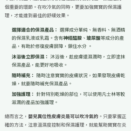
個重要的環節。在吹冷氣的同時，更要加強寶寶的保濕護
理，才能達到最佳的舒緩效果。
選擇適合的保濕產品：
選擇成分單純、無香料、無酒精
的保濕乳液或乳霜。含有
神經醯胺
、
玻尿酸
等成分的產
品，有助於修復皮膚屏障，鎖住水分 。
沐浴後立即保濕：
沐浴後，趁皮膚還濕潤時，立即塗抹
保濕產品，能更好地吸收。
隨時補充：
隨時注意寶寶的皮膚狀況，如果發現皮膚乾
燥，就要隨時補充保濕產品。
加強護理：
針對特別乾燥的部位，可以使用凡士林等較
滋潤的產品加強護理。
總而言之，
嬰兒異位性皮膚炎是可以吹冷氣的
。只要掌握正
確的方法，注意溫濕度控制和保濕護理，就能幫助寶寶在炎