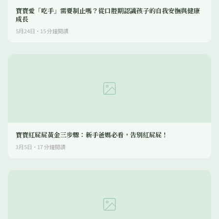
寶寶愛「吃手」需要制止嗎？從口腔期認識孩子的自我安撫與健康
成長
5月24日
·
15
分鐘閱讀
寶寶紅屁屁黃金三步驟：新手爸媽必看，告別紅屁屁！
3月5日
·
17
分鐘閱讀