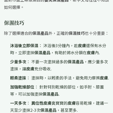
如何選擇。
保濕
技巧
除了選擇適合的
保濕產品
外，正確的
保濕技巧
也十分重要：
沐浴後立即
保濕
： 沐浴後3分鐘內，趁
皮膚
還保有水分
時，立即塗抹
保濕產品
，有助於將水分鎖在
皮膚
內.
少量多次
： 不要一次塗抹過多的
保濕產品
，應少量多次
塗抹，讓
皮膚
充分吸收.
輕柔塗抹
： 塗抹時，以輕柔的手法，避免用力摩擦
皮膚
.
加強乾燥部位
： 針對特別乾燥的部位，如手肘、膝蓋
等，可以加強塗抹
保濕產品
.
一天多次
：
異位性皮膚炎
寶寶的
皮膚
容易乾燥，建議一
天至少塗抹2-3次
保濕產品
，甚至更多.