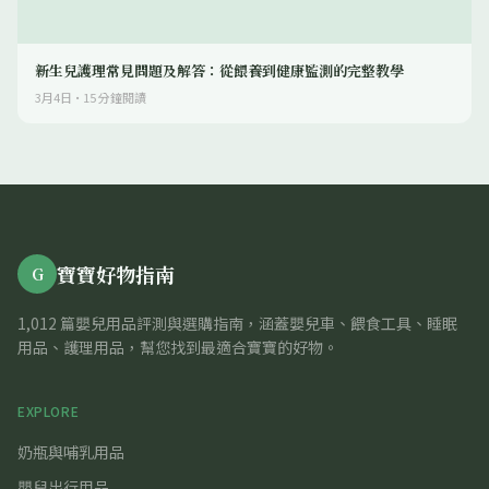
新生兒護理常見問題及解答：從餵養到健康監測的完整教學
3月4日
·
15
分鐘閱讀
寶寶好物指南
G
1,012 篇嬰兒用品評測與選購指南，涵蓋嬰兒車、餵食工具、睡眠
用品、護理用品，幫您找到最適合寶寶的好物。
EXPLORE
奶瓶與哺乳用品
嬰兒出行用品