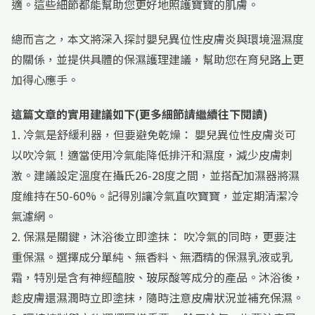
適。這些細節都能幫助您更好地照護寶寶的肌膚。
總而言之，本文將深入探討嬰兒異位性皮膚炎與環境溫濕度
的關係，並提供具體的保濕護理建議，幫助您在育兒路上更
加得心應手。
這篇文章的實用建議如下(更多細節請繼續往下閱讀)
1. 冷氣是舒緩利器，但要避免乾燥： 嬰兒異位性皮膚炎可
以吹冷氣！適當使用冷氣能降低排汗和濕度，減少皮膚刺
激。建議設定溫度在攝氏26-28度之間，並搭配加濕器將濕
度維持在50-60%。記得別讓冷氣直吹寶寶，並定期清潔冷
氣濾網。
2. 保濕是關鍵，沐浴後立即塗抹： 吹冷氣的同時，更要注
重保濕。選擇成分單純、無香料、無酒精的保濕乳液或乳
霜，特別是含有神經醯胺、玻尿酸等成分的產品。沐浴後，
趁皮膚還濕潤時立即塗抹，隨時注意皮膚狀況並補充保濕。