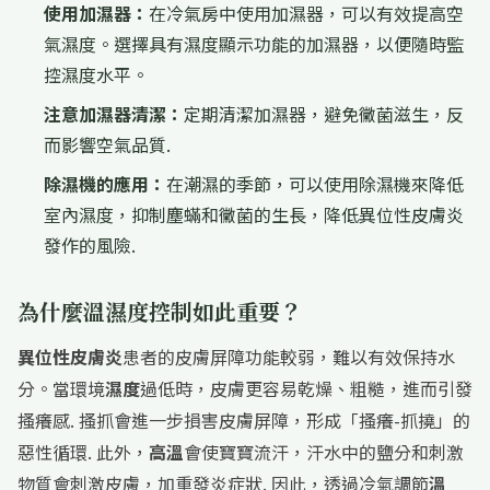
使用加濕器：
在冷氣房中使用加濕器，可以有效提高空
氣濕度。選擇具有濕度顯示功能的加濕器，以便隨時監
控濕度水平。
注意加濕器清潔：
定期清潔加濕器，避免黴菌滋生，反
而影響空氣品質.
除濕機的應用：
在潮濕的季節，可以使用除濕機來降低
室內濕度，抑制塵蟎和黴菌的生長，降低異位性皮膚炎
發作的風險.
為什麼溫濕度控制如此重要？
異位性皮膚炎
患者的皮膚屏障功能較弱，難以有效保持水
分。當環境
濕度
過低時，皮膚更容易乾燥、粗糙，進而引發
搔癢感. 搔抓會進一步損害皮膚屏障，形成「搔癢-抓撓」的
惡性循環. 此外，
高溫
會使寶寶流汗，汗水中的鹽分和刺激
物質會刺激皮膚，加重發炎症狀. 因此，透過冷氣調節
溫