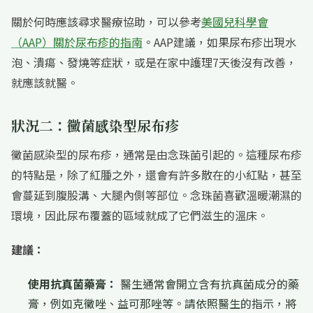
關於何時應該尋求醫療協助，可以參考
美國兒科學會
（AAP）關於尿布疹的指南
。AAP建議，如果尿布疹出現水
泡、潰瘍、發燒等症狀，或是在家中護理7天後沒有改善，
就應該就醫。
狀況二：黴菌感染型尿布疹
黴菌感染型的尿布疹，通常是由念珠菌引起的。這種尿布疹
的特點是，除了紅腫之外，還會有許多散在的小紅點，甚至
會蔓延到腹股溝、大腿內側等部位。念珠菌喜歡溫暖潮濕的
環境，因此尿布覆蓋的區域就成了它們滋生的溫床。
建議：
使用抗真菌藥膏：
醫生通常會開立含有抗真菌成分的藥
膏，例如克黴唑、益可那唑等。請依照醫生的指示，將