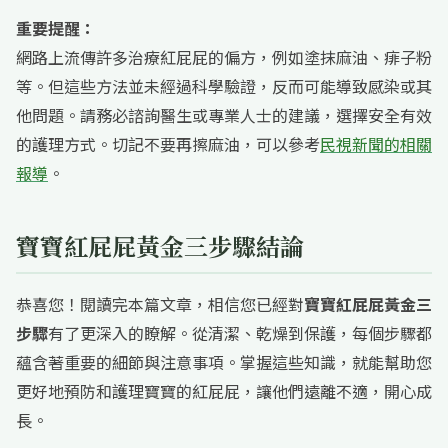
重要提醒：
網路上流傳許多治療紅屁屁的偏方，例如塗抹麻油、痱子粉
等。但這些方法並未經過科學驗證，反而可能導致感染或其
他問題。請務必諮詢醫生或專業人士的建議，選擇安全有效
的護理方式。切記不要再擦麻油，可以參考
民視新聞的相關
報導
。
寶寶紅屁屁黃金三步驟結論
恭喜您！閱讀完本篇文章，相信您已經對
寶寶紅屁屁黃金三
步驟
有了更深入的瞭解。從清潔、乾燥到保護，每個步驟都
蘊含著重要的細節與注意事項。掌握這些知識，就能幫助您
更好地預防和護理寶寶的紅屁屁，讓他們遠離不適，開心成
長。