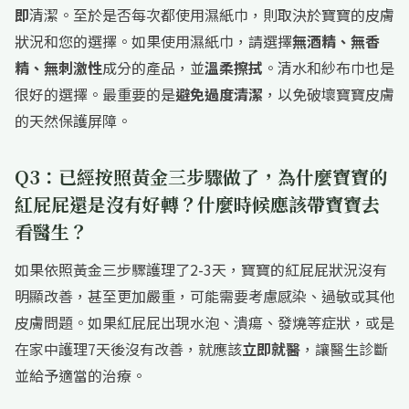
即
清潔。至於是否每次都使用濕紙巾，則取決於寶寶的皮膚
狀況和您的選擇。如果使用濕紙巾，請選擇
無酒精、無香
精、無刺激性
成分的產品，並
溫柔擦拭
。清水和紗布巾也是
很好的選擇。最重要的是
避免過度清潔
，以免破壞寶寶皮膚
的天然保護屏障。
Q3：已經按照黃金三步驟做了，為什麼寶寶的
紅屁屁還是沒有好轉？什麼時候應該帶寶寶去
看醫生？
如果依照黃金三步驟護理了2-3天，寶寶的紅屁屁狀況沒有
明顯改善，甚至更加嚴重，可能需要考慮感染、過敏或其他
皮膚問題。如果紅屁屁出現水泡、潰瘍、發燒等症狀，或是
在家中護理7天後沒有改善，就應該
立即就醫
，讓醫生診斷
並給予適當的治療。