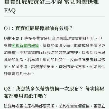
寶寶紅屁屁黃金三步驟 常見問題快速
FAQ
Q1：寶寶紅屁屁擦麻油有效嗎？
絕對不要！
許多長輩會使用麻油來護理寶寶的紅屁屁，但
根據
民視新聞的報導
，這樣的做法反而可能造成發炎情況更
加嚴重。由於寶寶的屁屁長時間悶在尿布裡，接觸到尿液與
糞便的刺激，若再加上麻油的封閉性，反而會讓皮膚難以透
氣，加劇不適。請選擇更安全、有效的替代方案，例如氧化
鋅軟膏或凡士林。
Q2：我應該多久幫寶寶換一次尿布？ 每次換尿
布都要用濕紙巾嗎？
建議
每次
更換尿布時都要清潔，尤其在寶寶便便後，更要
立