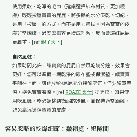
使用柔軟、乾淨的毛巾（建議選擇紗布材質，更加親
膚）輕輕按壓寶寶的屁屁，將多餘的水分吸乾。切記，
是用「按壓」的方式，而不是用力擦拭。因為寶寶的皮
膚非常嬌嫩，過度摩擦容易造成刺激，反而會讓紅屁屁
更嚴重。[ref
親子天下
]
自然風乾：
如果時間允許，讓寶寶的屁屁自然風乾幾分鐘，效果會
更好。您可以準備一塊乾淨的尿布墊或保潔墊，讓寶寶
平躺在上面，讓他/她的屁屁充分接觸空氣。但要留意室
溫，避免寶寶著涼。[ref
ROAZE 柔仕
] 提醒您，如果使
用吹風機，務必調整到
微弱的冷風
，並保持適當距離，
避免高溫燙傷寶寶的皮膚。
容易忽略的乾燥細節：皺褶處、縫隙間