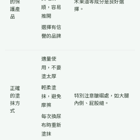
的保
木果油等成分是良好選
順，容易
護產
擇。
推開
品
選擇有信
譽的品牌
適量使
用，不要
塗太厚
輕柔塗
正確
的塗
特別注意皺褶處，如大腿
抹，避免
抹方
內側、屁股縫。
摩擦
式
每次換尿
布時重新
塗抹