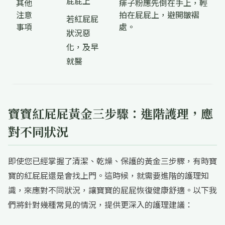
屁屁上
其他
痱子粉應先倒在手上，輕
注意
拍在屁屁上，避開皺褶
若紅屁屁
事項
處。
狀況惡
化，及早
就醫
寶寶紅屁屁黃金三步驟：進階護理，應
對不同狀況
即使您已經掌握了清潔、乾燥、保護的黃金三步驟，有時寶
寶的紅屁屁還是會找上門。這時候，就需要進階的護理知
識，來應對不同狀況，讓寶寶的屁屁恢復健康舒適。以下我
們將針對幾種常見的情況，提供更深入的護理建議：