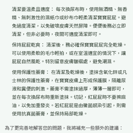
清潔要溫柔且適度： 每次換尿布時，使用無酒精、無香
精、無刺激性的濕紙巾或紗布巾輕柔清潔寶寶屁屁。避
免過度清潔，以免破壞皮膚天然屏障。便便後務必立即
清潔，但非必要時，夜間可適度清潔即可。
保持屁屁乾爽： 清潔後，務必確保寶寶屁屁完全乾燥。
可以使用柔軟的毛巾輕拍，或在室溫適宜的情況下，讓
屁屁自然風乾。特別留意皮膚皺褶處，避免潮濕。
使用保護性藥膏： 在清潔及乾燥後，塗抹含氧化鋅或凡
士林的保護性藥膏，在寶寶皮膚上形成保護膜，隔離尿
液和糞便的刺激。藥膏不需塗抹過厚，薄薄一層即可，
並在每次換尿布時重新塗抹。切記，紅屁屁時不要擦麻
油，以免加重發炎。若紅屁屁是由黴菌感染引起，則需
使用抗真菌藥膏，並保持局部乾燥。
為了更完善地解答您的問題，我將補充一些額外的建議：