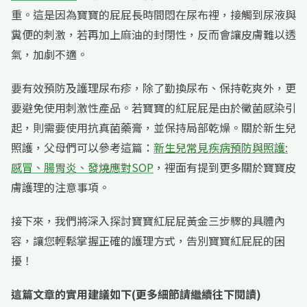
重。這是因為寶寶的屁屁長時間悶在尿布裡，接觸到尿液與
糞便的刺激，若再加上麻油的封閉性，反而會讓皮膚難以透
氣，加劇不適。
要有效預防及護理尿布疹，除了勤換尿布、保持乾爽外，更
要避免使用刺激性產品。若寶寶的紅屁屁是由於黴菌感染引
起，則需要使用抗真菌藥膏，並保持局部乾燥。關於新生兒
照護，父母們可以參考這篇：
新生兒常見疾病預防與照護:
感冒、腸胃炎、發燒應對SOP
，裡面有提到更多關於寶寶皮
膚護理的注意事項。
接下來，我們將深入探討寶寶紅屁屁黃金三步驟的具體內
容，讓您輕鬆掌握正確的護理方式，告別寶寶紅屁屁的困
擾！
這篇文章的實用建議如下(更多細節請繼續往下閱讀)