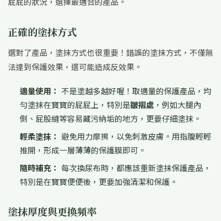
屁屁的狀況，選擇最適合的產品。
正確的塗抹方式
選對了產品，塗抹方式也很重要！錯誤的塗抹方式，不僅無
法達到保護效果，還可能造成反效果。
適量使用：
不是塗越多越好喔！取適量的保護產品，均
勻塗抹在寶寶的屁屁上，特別是
皺褶處
，例如大腿內
側、屁股縫等容易藏污納垢的地方，更要仔細塗抹。
輕柔塗抹：
避免用力摩擦，以免刺激皮膚。用指腹輕輕
推開，形成一層薄薄的保護膜即可。
隨時補充：
每次換尿布時，都應該重新塗抹保護產品，
特別是在寶寶便便後，更要加強清潔和保護。
塗抹厚度與更換頻率