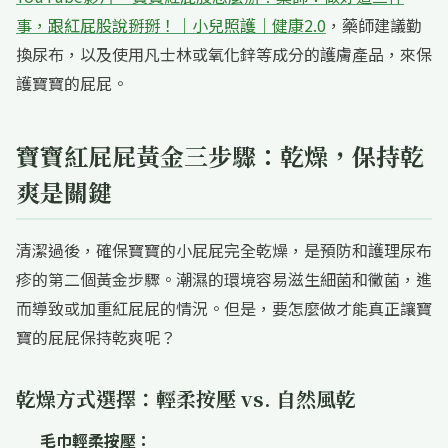
事，跟紅屁股說掰掰！｜小兒照護｜健康2.0
，藥師建議勤
換尿布，以及使用凡士林或氧化鋅等成分的護膚產品，來保
護寶寶的屁屁。
寶寶紅屁屁黃金三步驟：乾燥，保持乾
爽是關鍵
清潔過後，確保寶寶的小屁屁完全乾燥，是預防和護理尿布
疹的第二個黃金步驟。潮濕的環境容易滋生細菌和黴菌，進
而導致或加重紅屁屁的情況。但是，要怎麼做才能真正讓寶
寶的屁屁保持乾爽呢？
乾燥方式選擇：輕柔按壓 vs. 自然風乾
毛巾輕柔按壓：