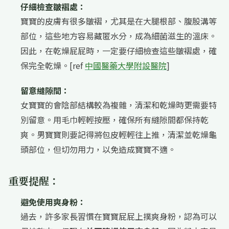
仔細檢查皺褶處：
寶寶的皮膚有很多皺褶，尤其是在大腿根部、腹股溝等
部位，這些地方容易藏匿水分，成為細菌滋生的溫床。
因此，在乾燥屁屁時，一定要仔細檢查這些皺褶處，確
保完全乾燥。[ref
中國醫藥大學附設醫院
]
留意縫隙間：
女寶寶的會陰部結構較為複雜，清潔和乾燥時更需要特
別留意。用毛巾輕輕按壓，確保所有縫隙間都保持乾
爽。男寶寶則要記得將包皮輕輕往上推，清潔並乾燥龜
頭部位，但切勿用力，以免造成寶寶不適。
重要提醒：
避免使用爽身粉：
過去，許多家長習慣在寶寶屁屁上撲爽身粉，認為可以