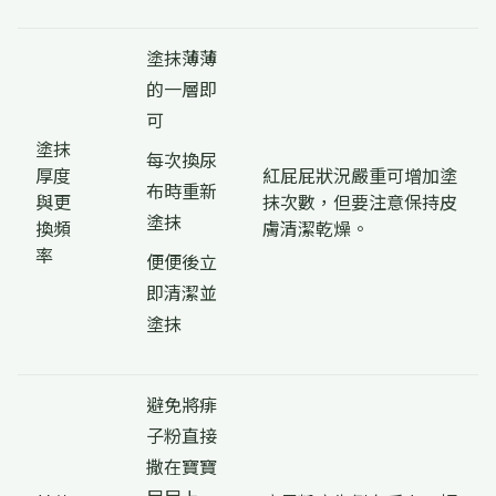
塗抹薄薄
的一層即
可
塗抹
每次換尿
厚度
紅屁屁狀況嚴重可增加塗
布時重新
與更
抹次數，但要注意保持皮
塗抹
換頻
膚清潔乾燥。
率
便便後立
即清潔並
塗抹
避免將痱
子粉直接
撒在寶寶