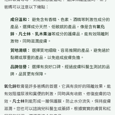
爸媽可以注意以下幾點：
成分溫和：
避免含有香精、色素、酒精等刺激性成分的
產品，選擇成分天然、低敏感的產品，像是含有
氧化
鋅
、
凡士林
、
乳木果油
等成分的護膚品，能有效隔離刺
激物，同時滋潤皮膚。
質地滑順：
選擇質地細緻、容易推開的產品，避免過於
黏稠或厚重的產品，以免造成皮膚負擔。
品牌信譽：
選擇有良好口碑、經過皮膚科醫生測試的品
牌，品質更有保障。
氧化鋅
軟膏是許多爸媽的首選，它具有良好的隔離效果，能
有效阻擋尿液和糞便的刺激，同時具有收斂、修復皮膚的功
效。
凡士林
則能形成一層保護膜，防止水分流失，保持皮膚
滋潤。您也可以諮詢兒科醫生或藥師，根據寶寶的膚質和紅