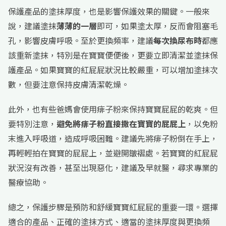
保護產品的塗抹厚度，也是影響保護效果的關鍵。一般來
說，建議塗抹
薄薄的一層
即可，如果塗太厚，反而會阻塞毛
孔，影響皮膚呼吸。至於更換頻率，建議
每次換尿布時
都應
該重新塗抹，特別是在寶寶便便後，更要立即清潔並塗抹保
護產品。如果寶寶的紅屁屁狀況比較嚴重，可以增加塗抹次
數，但要注意保持皮膚清潔乾燥。
此外，也有些爸媽會使用痱子粉來保持寶寶屁屁的乾爽。但
要特別注意，
避免將痱子粉直接撒在寶寶的屁屁上
，以免粉
末進入呼吸道，造成呼吸困難。建議先將痱子粉倒在手上，
再輕輕拍在寶寶的屁屁上，並避開皺褶處。若寶寶的紅屁屁
狀況沒有改善，甚至出現惡化，建議及早就醫，尋求專業的
醫療協助。
總之，保護步驟是預防和舒緩寶寶紅屁屁的重要一環。選擇
適合的產品、正確的塗抹方式、適當的塗抹厚度與更換頻