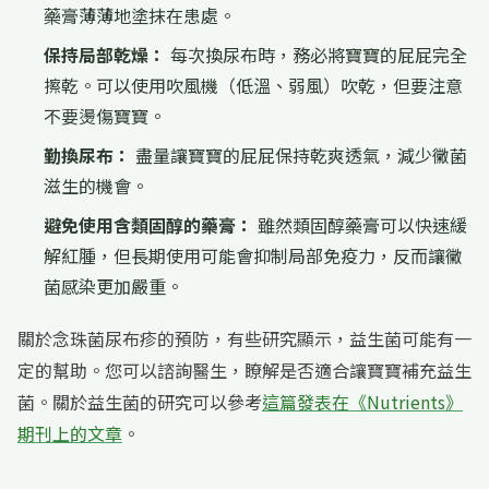
藥膏薄薄地塗抹在患處。
保持局部乾燥：
每次換尿布時，務必將寶寶的屁屁完全
擦乾。可以使用吹風機（低溫、弱風）吹乾，但要注意
不要燙傷寶寶。
勤換尿布：
盡量讓寶寶的屁屁保持乾爽透氣，減少黴菌
滋生的機會。
避免使用含類固醇的藥膏：
雖然類固醇藥膏可以快速緩
解紅腫，但長期使用可能會抑制局部免疫力，反而讓黴
菌感染更加嚴重。
關於念珠菌尿布疹的預防，有些研究顯示，益生菌可能有一
定的幫助。您可以諮詢醫生，瞭解是否適合讓寶寶補充益生
菌。關於益生菌的研究可以參考
這篇發表在《Nutrients》
期刊上的文章
。