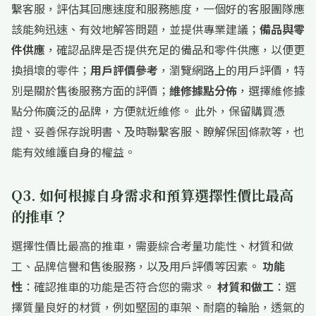
繫客服，評估其回應速度和服務態度，一個好的客服團隊應
該能夠迅速、有效地解答問題，並提供專業建議；
備品與零
件供應
，確認品牌是否提供充足的備品和零件供應，以便更
換損壞的零件；
用戶評價參考
，瀏覽網路上的用戶評價，特
別是關於售後服務方面的評價；
維修據點分佈
，選擇維修據
點分佈廣泛的品牌，方便就近維修。 此外，保留購買憑
證、妥善保存說明書、及時聯繫客服、瞭解保固條款等，也
能有效維護自身的權益。
Q3. 如何根據自身需求和預算選擇性價比最高
的推車？
選擇性價比最高的推車，需要綜合考量功能性、材質和做
工、品牌信譽和售後服務，以及用戶評價等因素。
功能
性
：確認推車的功能是否符合您的需求。
材質和做工
：選
擇質量良好的材質，例如堅固的車架、耐磨的輪胎，透氣的