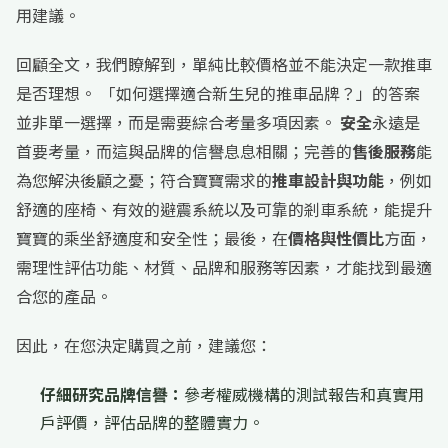
用建議。
回顧全文，我們瞭解到，單純比較價格並不能決定一款推車
是否理想。 「如何選擇適合新生兒的推車品牌？」的答案
並非單一選擇，而是需要綜合考量多項因素。
安全
永遠是
首要考量，而這與品牌的信譽息息相關；完善的
售後服務
能
為您解決後顧之憂；符合寶寶需求的
推車設計與功能
，例如
舒適的座椅、有效的避震系統以及可靠的剎車系統，能提升
寶寶的乘坐舒適度和安全性；最後，在
價格與性價比
方面，
需理性評估功能、材質、品牌和服務等因素，才能找到最適
合您的產品。
因此，在您決定購買之前，建議您：
仔細研究品牌信譽：
參考權威機構的測試報告和真實用
戶評價，評估品牌的整體實力。