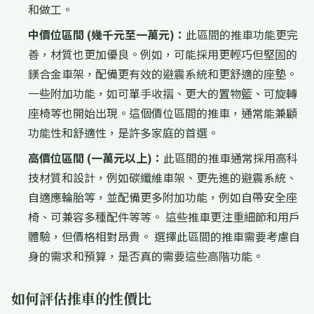
和做工。
中價位區間 (幾千元至一萬元)：
此區間的推車功能更完
善，材質也更加優良。例如，可能採用更輕巧但堅固的
鎂合金車架，配備更有效的避震系統和更舒適的座墊。
一些附加功能，如可單手收摺、更大的置物籃、可旋轉
座椅等也開始出現。這個價位區間的推車，通常能兼顧
功能性和舒適性，是許多家庭的首選。
高價位區間 (一萬元以上)：
此區間的推車通常採用高科
技材質和設計，例如碳纖維車架、更先進的避震系統、
自適應輪胎等，並配備更多附加功能，例如自帶安全座
椅、可兼容多種配件等等。 這些推車更注重細節和用戶
體驗，但價格相對昂貴。 選擇此區間的推車需要考慮自
身的需求和預算，是否真的需要這些高階功能。
如何評估推車的性價比