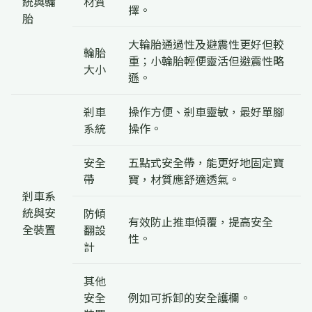
統與輪
材質
擇。
胎
大輪胎通過性及避震性更好但較
輪胎
重；小輪胎輕便靈活但避震性略
大小
遜。
剎車
操作方便、剎車靈敏，最好單腳
系統
操作。
安全
五點式安全帶，能更好地固定寶
帶
寶，材質應舒適透氣。
剎車系
統與安
防傾
有效防止推車傾覆，提高安全
全裝置
翻設
性。
計
其他
安全
例如可拆卸的安全護欄。