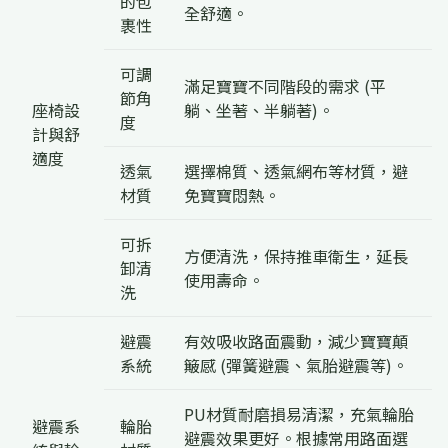
的包
全舒適。
裹性
可調
滿足寶寶不同階段的需求 (平
節角
座椅設
躺、坐著、半躺著)。
度
計與舒
適度
透氣
選擇棉質、透氣網布等材質，避
材質
免寶寶悶熱。
可拆
方便清洗，保持推車衛生，延長
卸清
使用壽命。
洗
避震
有效吸收路面震動，減少寶寶顛
系統
簸感 (彈簧避震、氣胎避震等)。
PU材質耐磨損易清潔，充氣輪胎
避震系
輪胎
避震效果更好。根據常用路面選