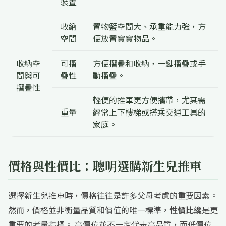
裝置
收納
置物籃空間大、承重能力強，方
空間
便放置寶寶物品。
收納空
可摺
方便摺疊和收納，一鍵摺疊或手
間與可
疊性
動摺疊。
摺疊性
輕便的推車更方便攜帶，尤其需
重量
經常上下樓梯或搭乘交通工具的
家庭。
價格與性價比：聰明選購新生兒推車
選擇新生兒推車時，價格往往是許多父母考慮的重要因素。
然而，價格並非衡量品質和價值的唯一標準，
性價比
纔是更
重要的考量指標。 高價位並不一定代表高品質，而低價位