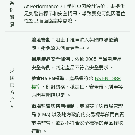
案
At Performance Z1 手推車因設計缺陷，未提供
例
足夠警告標示和安全資訊，導致嬰兒可能因體位
背
性窒息而面臨高度風險 。
景
邊境管制
：阻止手推車進入英國市場並銷
毀，避免流入消費者手中 。
通用產品安全條例
：依據 2005 年通用產品
安全條例，判定產品不符合安全要求 。
英
國
參考BS EN標準
：產品需符合
BS EN 1888
官
標準
，針對結構、穩定性、安全帶、剎車等
方
方面有明確規定 。
介
市場監管與召回機制
：英國競爭與市場管理
入
局 (CMA) 以及地方政府的交易標準部門負責
市場監管，並對不符合安全標準的產品採取
行動 。