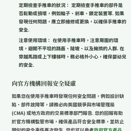
定期檢查手推車的狀況：
定期檢查手推車的
部件是
否鬆動或損壞
，例如輪子、剎車、鎖定裝置等. 如果
發現任何問題，應
立即維修或更換
，以確保手推車的
安全.
注意使用環境：
在使用手推車時，
注意周圍的環
境
，
避開不平坦的路面、陡坡、以及擁擠的人群
. 在
穿越馬路或上下樓梯時，務必
格外小心
，確保嬰幼兒
的安全.
向官方機構回報安全疑慮
如果您在使用手推車時發現任何安全問題，例如設計缺
陷、部件故障等，請務必向
英國競爭與市場管理局
(CMA)
或
地方政府的交易標準部門
報告. 您的回報有助
於官方機構
監管市場
，
確保產品符合安全標準
，並
防止
類似的安全事件再次發生
. 您也可以參考
政府官方產品