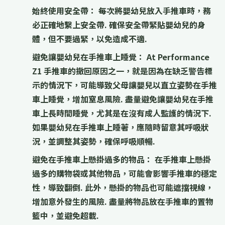
始終使用安全帶：
每次將嬰幼兒放入手推車時，務
必
正確地繫上安全帶
. 確保安全帶
緊貼嬰幼兒的身
體
，但
不要過緊
，以免造成不適.
避免讓嬰幼兒在手推車上睡覺：
At Performance
Z1 手推車的撤回原因之一，就是因為在缺乏警告標
示的情況下，可能導致父母讓嬰兒以直立姿勢在手推
車上睡覺，增加窒息風險. 盡量
避免讓嬰幼兒在手推
車上長時間睡覺
，尤其是在
沒有成人監護
的情況下.
如果嬰幼兒在手推車上睡著，應
隨時留意其呼吸狀
況
，並
調整其姿勢
，確保呼吸順暢.
避免在手推車上懸掛過多的物品：
在手推車上懸掛
過多的購物袋或其他物品，可能會
影響手推車的穩定
性
，導致翻倒. 此外，懸掛的物品也可能
遮擋視線
，
增加意外發生的風險. 盡量
將物品放在手推車的置物
籃中
，並
避免超載
.