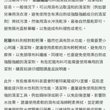
容易。一般情況下，可以用濕布沾取溫和的清潔劑（例如嬰
兒專用洗衣液，避免使用含有漂白劑或強酸強鹼成分的清潔
劑）擦拭污漬，然後用清水沖洗乾淨，最後自然風乾即可。
避免陽光直射暴曬，以免造成布料褪色或老化。
尼龍
布料則相對較輕薄，雖然也具有防水功能，但需要更小
心呵護。清潔時，建議使用柔軟的濕布輕輕擦拭，避免用力
摩擦，以免損壞布料纖維。同樣地，也要避免使用漂白劑或
強酸強鹼的清潔劑。 有些尼龍布料可能需要使用專用的清
潔劑，購買前請仔細閱讀產品說明書。
此外，有些推車布料表面會附著特氟龍或PU塗層，這些塗
層能提升防水性和防污性能。清潔時，盡量避免使用刮擦性
強的清潔工具，例如鋼絲球或刷子，以免刮傷塗層，影響防
水效果。 建議使用柔軟的濕布或海綿輕柔擦拭，並定期使
用專用的防水噴霧進行保養，以維持防水塗層的最佳狀態。