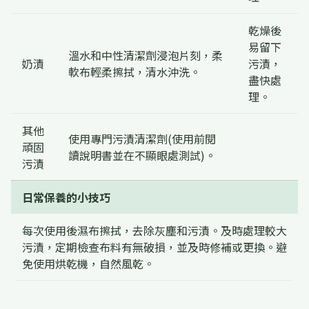
乾燥後
易留下
溫水和中性清潔劑浸泡片刻，柔
奶漬
污漬，
軟布輕柔擦拭，清水沖洗。
盡快處
理。
其他
使用專門污漬清潔劑(使用前閱
頑固
讀說明書並在不顯眼處測試)。
污漬
日常保養的小技巧
每次使用後濕布擦拭，去除灰塵和污漬。及時處理較大
污漬，定期檢查布料有無破損，並及時修補或更換。避
免使用烘乾機，自然風乾。