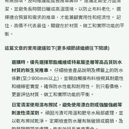
有無損壞，及時維護能延長推車壽命。 建議定期全方面清
潔，並避免長時間日曬或高溫環境，以防止布料老化。 選
擇適合預算和需求的推車，才能兼顧實用性和經濟性。 記
住，高價不代表最佳，關鍵在於材質、做工和實際功能的平
衡。
這篇文章的實用建議如下(更多細節請繼續往下閱讀)
選購時，優先選擇聚酯纖維或特氟龍塗層等高品質防水
材質的新生兒推車。
仔細檢查產品說明及標籤上的防水
係數(至少800mm以上)，並親自觸摸布料檢視其耐磨性
和縫線密實度，確保防水性能和耐用性。 別只看價格，
更要評估材質、做工和實際功能的平衡。
日常清潔使用濕布擦拭，避免使用漂白劑或強酸強鹼等
刺激性清潔劑。
頑固污漬可用溫和肥皂水局部處理，並
以乾布擦拭乾淨。 定期檢查防水層有無破損或磨損，及
時發現問題並處理，能有效延長推車壽命。