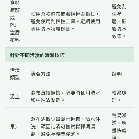
含特
避免刮
氟龍
使用柔軟濕布或海綿輕柔擦拭，
傷塗
或
避免使用刮擦性工具。定期使用
層，影
PU
專用防水噴霧保養。
響防水
塗層
效果。
布料
針對不同污漬的清潔技巧
污漬
清潔方法
說明
類型
濕布直接擦拭，必要時使用溫水
較易處
泥土
和中性清潔劑。
理。
較易滲
濕布沾取少量溫水輕擦，清水沖
透，應
果汁
洗。頑固污漬可嘗試稀釋清潔
盡快處
劑，避免長時間浸泡。
理。