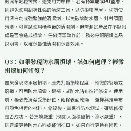
的濕布輕輕擦拭，避免用力摩擦。 若有
特氟龍或PU塗層
，
則避免使用刮擦性強的清潔工具，以防損壞塗層。 切勿使
用漂白劑或強酸強鹼清潔劑，以免破壞防水層。 針對頑固
污漬，可嘗試使用稀釋後的清潔劑，但需測試產品在不顯眼
處是否會造成損壞。 任何清潔動作前，務必仔細閱讀產品
說明書，以確保最佳清潔和保養效果。
Q3：如果發現防水層損壞，該如何處理？輕微
損壞如何修復？
如果發現防水層損壞，應先判斷損壞程度。 輕微的裂痕或
磨損，可用防水噴霧、縫補、或防水貼布進行修復。 使用
前，務必先清潔受損部位，確保表面乾燥。 選擇與推車布
料顏色相近的材料。 修復後，需進行防水測試，確認修復
是否成功。 若損壞嚴重（例如大面積破損、滲水嚴重），
則建議更換防水布料或整個推車。 如果自行更換有困難，