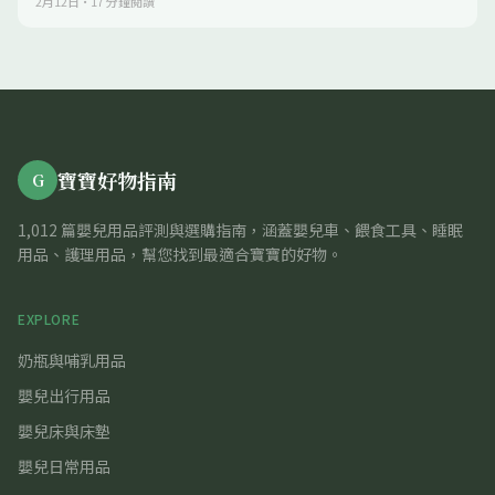
2月12日
·
17
分鐘閱讀
寶寶好物指南
G
1,012 篇嬰兒用品評測與選購指南，涵蓋嬰兒車、餵食工具、睡眠
用品、護理用品，幫您找到最適合寶寶的好物。
EXPLORE
奶瓶與哺乳用品
嬰兒出行用品
嬰兒床與床墊
嬰兒日常用品