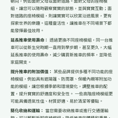
朝向，例如面對父母或面對道路。面對父母的座椅模
組，讓您可以隨時觀察寶寶的狀態，並與寶寶互動；面
對道路的座椅模組，則讓寶寶可以欣賞沿途風景，更有
探索世界的樂趣。這種靈活性，讓推車在不同場景下都
能發揮最佳效用。
延長推車使用壽命：
透過更換不同座椅模組，同一台推
車可以從新生兒時期一直用到學步期，甚至更久，大幅
延長推車的使用壽命，減少購買新推車的頻率，並降低
家庭開支。
提升推車的附加價值：
某些品牌提供多種不同功能的座
椅模組，例如具有遮陽篷、防雨罩、保暖內襯等附加功
能的模組，讓您根據季節和環境變化，調整推車的配
置，提升寶寶的舒適度和安全性。 一些高階座椅模組更
可能具備透氣性佳、材質舒適、易於清潔等優點。
簡化收納和運輸：
當您需要收納推車或進行交通運輸
時，可以輕鬆拆卸座椅模組，降低推車的體積和重量，