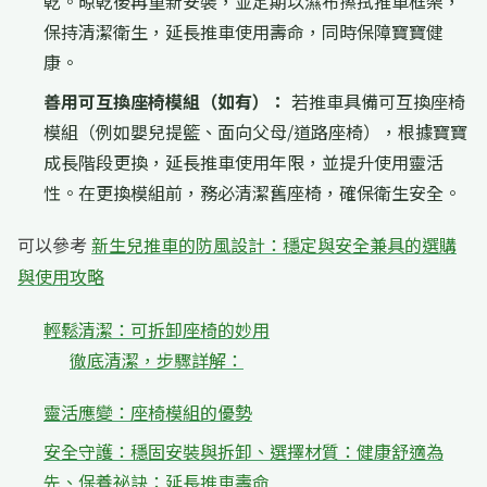
乾。晾乾後再重新安裝，並定期以濕布擦拭推車框架，
保持清潔衛生，延長推車使用壽命，同時保障寶寶健
康。
善用可互換座椅模組（如有）：
若推車具備可互換座椅
模組（例如嬰兒提籃、面向父母/道路座椅），根據寶寶
成長階段更換，延長推車使用年限，並提升使用靈活
性。在更換模組前，務必清潔舊座椅，確保衛生安全。
可以參考
新生兒推車的防風設計：穩定與安全兼具的選購
與使用攻略
輕鬆清潔：可拆卸座椅的妙用
徹底清潔，步驟詳解：
靈活應變：座椅模組的優勢
安全守護：穩固安裝與拆卸、選擇材質：健康舒適為
先、保養祕訣：延長推車壽命