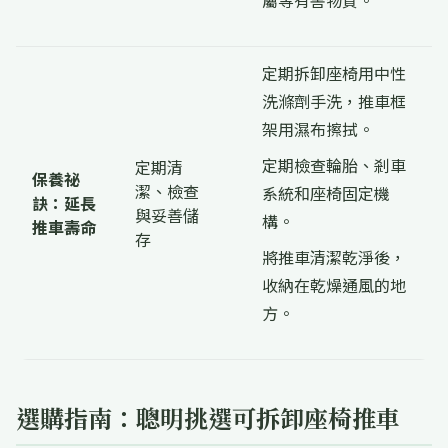
屬等有害物質。
定期拆卸座椅用中性
洗滌劑手洗，推車框
架用濕布擦拭。
定期檢查輪胎、剎車
定期清
保養祕
潔、檢查
系統和座椅固定機
訣：延長
與妥善儲
構。
推車壽命
存
將推車清潔乾淨後，
收納在乾燥通風的地
方。
選購指南：聰明挑選可拆卸座椅推車