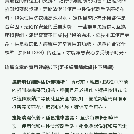
寶最佳的舒適度和支撐。 記得仔細閱讀說明書，正確操作
拆卸和安裝步驟，定期清潔並使用中性洗滌劑手洗座椅布
料，避免使用洗衣機高速脫水。 定期檢查所有連接部件是
否牢固，是確保安全的重要步驟。 一些推車更提供可互換
座椅模組，滿足寶寶不同成長階段的需求，延長推車使用壽
命，這是我的個人經驗中非常實用的功能。 選擇符合安全
標準（如EN 1888）的產品，才能讓您安心享受親子時光。
這篇文章的實用建議如下(更多細節請繼續往下閱讀)
選購前仔細評估拆卸機構：
購買前，親自測試推車座椅
的拆卸機構是否順暢、穩固且易於操作。選擇按鈕式或
快速釋放鎖扣等便捷且安全的設計，並確認座椅與推車
框架完美匹配，無鬆動搖晃，確保安全可靠。
定期清潔保養，延長推車壽命：
至少每週拆卸座椅一
次，使用溫和中性清潔劑手洗，避免機器洗滌和高溫烘