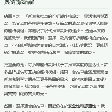
與清潔結論
總而言之，「新生兒推車的可拆卸座椅設計：靈活使用與清
潔」為父母們帶來許多優勢。從簡潔的清潔流程到靈活應變
的座椅模組，都體現了現代推車設計的進步。 透過本文的
完整教學，我們瞭解到，選擇一款具備可拆卸座椅設計的推
車，不僅能輕鬆應對寶寶的日常溢奶、吐奶等狀況，更能透
過定期清潔，有效預防細菌滋生，保障寶寶的健康。
更重要的是，可拆卸座椅設計賦予了推車高度的靈活性。許
多品牌提供可互換的座椅模組，讓同一台推車能滿足寶寶從
新生兒到學步期甚至更長時間的需求，節省家庭開支並提升
環保意識。 這項設計不僅帶來便捷，更讓父母能更專注於
與寶寶相處的寶貴時光。
然而，選擇適合的推車，關鍵仍在於
安全性
和
舒適性
。 我