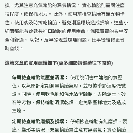
換，尤其注意充氣輪胎的漏氣情況。 實心輪胎則需關注磨
損程度，確保抓地力。 此外，使用前檢查輪胎有無異物卡
住，使用後及時擦乾輪胎，避免潮濕環境造成損壞，這些小
細節都能有效延長推車輪胎的使用壽命，保障寶寶的乘坐安
全和舒適。 切記，及早發現並處理問題，比事後維修更省
時省錢。
這篇文章的實用建議如下(更多細節請繼續往下閱讀)
每周檢查輪胎氣壓並清潔：
使用說明書中建議的氣壓
值，以氣壓計定期測量輪胎氣壓，並根據季節溫度做微
調。同時，使用軟毛刷和溫水清潔輪胎，去除泥土、砂
石等污物，保持輪胎清潔乾燥，避免影響抓地力及造成
損壞。
定期檢查輪胎磨損及損壞：
仔細檢查輪胎有無磨損、裂
痕、變形等情況。充氣輪胎需注意有無漏氣；實心輪胎