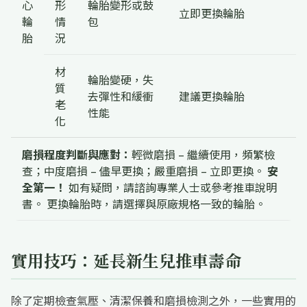
心
形
輪胎變形或鼓
立即更換輪胎
輪
情
包
胎
況
材
輪胎變硬，失
質
去彈性和緩衝
建議更換輪胎
老
性能
化
磨損程度判斷與應對：
輕微磨損 – 繼續使用，頻繁檢
查；中度磨損 – 儘早更換；嚴重磨損 – 立即更換。
安
全第一！
如有疑問，請諮詢專業人士或參考推車說明
書。 更換輪胎時，請選擇與原廠規格一致的輪胎。
實用技巧：延長新生兒推車壽命
除了定期檢查氣壓、清潔保養和磨損檢測之外，一些實用的