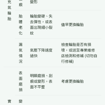
充
變形
痕
氣
輪
胎
輪胎變硬、失
胎
體
去彈性，或表
儘早更換輪胎
老
面出現細小裂
化
紋
漏
檢查輪胎是否有損
氣
氣壓下降速度
壞，或送至專業維修
情
過快
店檢測和修補 (切勿自
況
行修補)
表
明顯磨損、刮
面
痕或變形，表
考慮更換輪胎
磨
面不平整
損
實
變