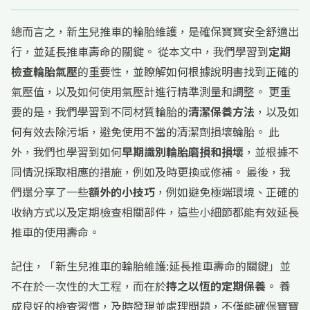
總而言之，新生兒推車的輪胎維護，是確保寶寶安全舒適出
行，並延長推車壽命的關鍵。 從本文中，我們學習到
定期
檢查輪胎氣壓
的重要性，並瞭解如何根據說明書找到正確的
氣壓值，以及如何使用氣壓計進行精準測量和調整。 更重
要的是，我們學習到不同材質輪胎的
清潔保養方法
，以及如
何有效去除污垢，避免使用不當的清潔劑損壞輪胎。 此
外，我們也學習到如何
早期識別輪胎磨損和損壞
，並根據不
同情況採取相應的措施，例如及時更換或修補。 最後，我
們還分享了一些
額外的小技巧
，例如避免極端環境、正確的
收納方式以及定期檢查相關部件，這些小細節都能有效延長
推車的使用壽命。
記住，「新生兒推車的輪胎維護:延長推車壽命的關鍵」並
不在於一次性的大工程，而在於
持之以恆的定期保養
。 養
成良好的檢查習慣，及時發現並處理問題，不僅能確保寶寶