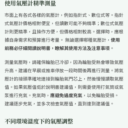
使用氣壓計精準測量
市面上有各式各樣的氣壓計，例如指針式、數位式等。指針
式氣壓計價格相對便宜，但讀數可能不夠精準；數位式氣壓
計則更精準，且操作方便，但價格相對較高。選擇時，應根
據自身需求和預算進行考量。 無論選擇哪種氣壓計，
使用
前務必仔細閱讀說明書，瞭解其使用方法及注意事項
。
測量氣壓時，請確保輪胎已冷卻，因為輪胎受熱會導致氣壓
升高。建議在早晨或推車停放一段時間後再進行測量。將氣
壓計的接頭準確地連接到輪胎氣門芯上，然後慢慢讀取氣壓
值。如果氣壓值低於說明書建議值，則需要使用打氣筒或氣
泵進行充氣。充氣時，
應避免過度充氣
，以免輪胎受損。
建議逐步充氣，並多次檢查氣壓值，直到達到建議值。
不同環境溫度下的氣壓調整