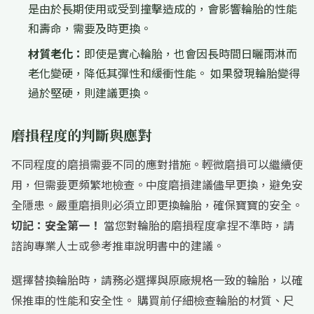
是由於長期使用或受到撞擊造成的，會影響輪胎的性能
和壽命，需要及時更換。
材質老化：
即使是實心輪胎，也會因長時間日曬雨淋而
老化變硬，降低其彈性和緩衝性能。 如果發現輪胎變得
過於堅硬，則建議更換。
磨損程度的判斷與應對
不同程度的磨損需要不同的應對措施。輕微磨損可以繼續使
用，但需要更頻繁地檢查。中度磨損建議儘早更換，避免安
全隱患。嚴重磨損則必須立即更換輪胎，確保寶寶的安全。
切記：安全第一！
當您對輪胎的磨損程度拿捏不準時，請
諮詢專業人士或參考推車說明書中的建議。
選擇替換輪胎時，請務必選擇與原廠規格一致的輪胎，以確
保推車的性能和安全性。 購買前仔細檢查輪胎的材質、尺