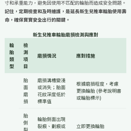
寸和承重能力，避免因使用不匹配的輪胎而造成安全問題。
記住，定期檢查和及時維護，是延長新生兒推車輪胎使用壽
命，確保寶寶安全出行的關鍵。
新生兒推車輪胎磨損檢測與應對
輪
檢
胎
測
磨損情況
應對措施
類
項
型
目
胎
磨損溝槽變淺
根據磨損程度，考慮
面
或消失；胎面
更換輪胎 (參考說明書
磨
花紋深度低於
或輪胎標示)
損
標準值
胎
輪胎側面出現
側
裂痕、劃痕或
立即更換輪胎
裂