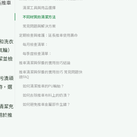
長推車
清潔工具與用品選擇
不同材質的清潔方法
常見問題與解決方案
定期檢查與維護：延長推車使用壽命
和洗衣
每月檢查清單：
氣輪）
每季度檢查清單：
潔並檢
推車清潔與保養的實用技巧結論
推車清潔與保養的實用技巧 常見問題快
速FAQ
污漬頑
時，選
如何清潔推車的PU輪胎？
如何去除推車布料上的奶漬？
如何避免推車金屬部件生鏽？
清潔充
用於推