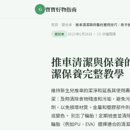
寶寶好物指南
G
首頁
嬰兒車
推車清潔與保養的實用技巧：新手
2025年1月26日
·
15
分鐘閱讀
嬰兒車
推車清潔與保養
潔保養完整教學
維持新生兒推車的潔淨和延長其使用壽
潔：及時清除食物殘渣和污垢，避免污
劑，以免損壞材質。金屬和塑膠部件則
或變色。 別忘了輪胎！定期檢查並清
輪胎（例如PU、EVA）選擇適合的