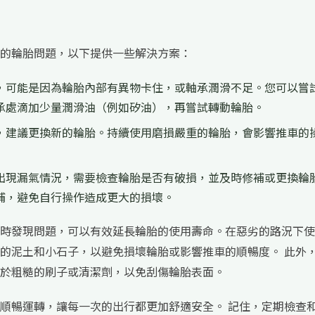
的輪胎問題，以下提供一些解決方案：
，可能是因為輪胎內部有異物卡住，或軸承潤滑不足。您可以嘗
承處滴加少量潤滑油（例如矽油），再嘗試轉動輪胎。
，建議更換新的輪胎。持續使用磨損嚴重的輪胎，會影響推車的
出現漏氣情況，需要檢查輪胎是否有破損，並及時修補或更換輪胎
補，避免自行操作造成更大的損壞。
時發現問題，可以有效延長輪胎的使用壽命。在惡劣的路況下使
的泥土和小石子，以避免損壞輪胎或影響推車的順暢度。 此外
於粗糙的刷子或清潔劑，以免刮傷輪胎表面。
順暢運轉，讓每一次的出行都更加舒適安全。 記住，定期檢查