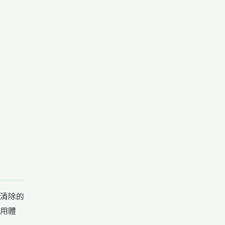
清除的
用體