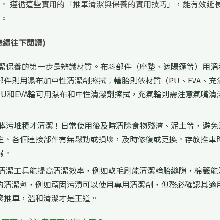
。 遵循這些實用的「推車清潔與保養的實用技巧」，能有效延
。
繼續往下閱讀)
潔保養的第一步是辨識材質。布料部件（座墊、遮陽篷等）用溫
件則用濕布加中性清潔劑擦拭；輪胎則依材質（PU、EVA、充
U和EVA輪可用濕布和中性清潔劑擦拭，充氣輪則需注意氣嘴清
髒污堆積才清潔！日常使用後及時清除食物殘渣、泥土等，避免
住、各個連接部件有無鬆動或損壞，及時修復或更換。存放推車
濕。
清潔工具能提高清潔效率，例如軟毛刷能清潔輪胎縫隙，棉籤能
的清潔劑，例如頑固污漬可以使用專用清潔劑，但務必確認其適
壞推車，溫和清潔才是王道。