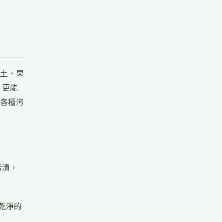
土、果
，更能
各種污
污漬，
乾淨的