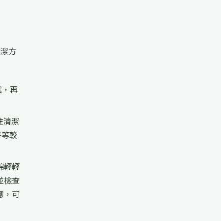
清潔方
拭，再
性清潔
子等較
綿輕輕
並檢查
意，可