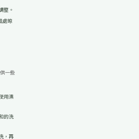
調整。
風處晾
供一些
使用漂
和的洗
洗，再