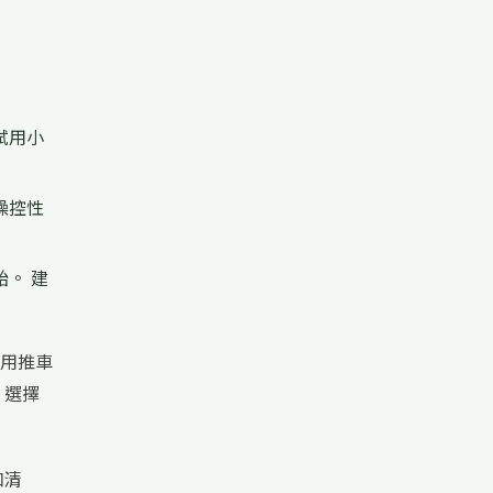
試用小
操控性
。 建
用推車
，選擇
和清