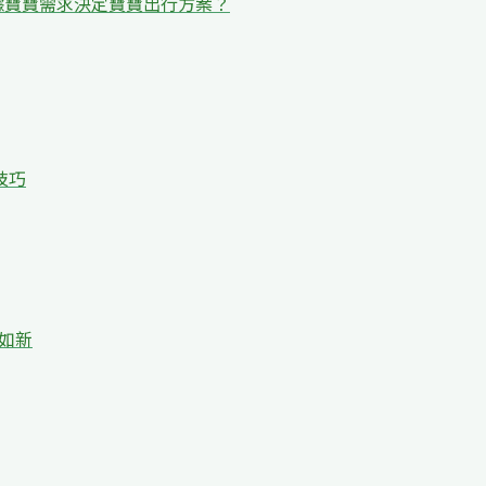
據寶寶需求決定寶寶出行方案？
技巧
如新