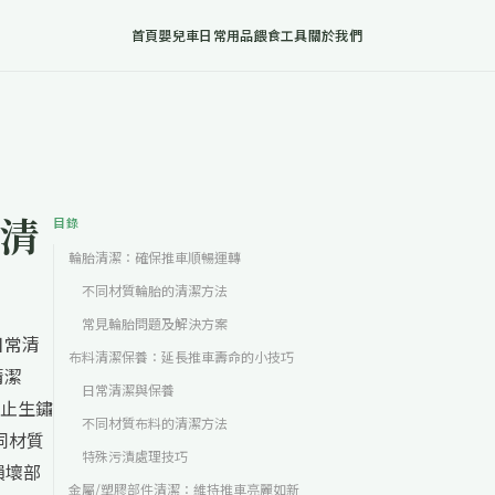
首頁
嬰兒車
日常用品
餵食工具
關於我們
清
目錄
輪胎清潔：確保推車順暢運轉
不同材質輪胎的清潔方法
常見輪胎問題及解決方案
日常清
布料清潔保養：延長推車壽命的小技巧
清潔
日常清潔與保養
止生鏽
不同材質布料的清潔方法
同材質
特殊污漬處理技巧
損壞部
金屬/塑膠部件清潔：維持推車亮麗如新