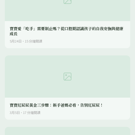
寶寶愛「吃手」需要制止嗎？從口腔期認識孩子的自我安撫與健康
成長
5月24日
·
15
分鐘閱讀
寶寶紅屁屁黃金三步驟：新手爸媽必看，告別紅屁屁！
3月5日
·
17
分鐘閱讀