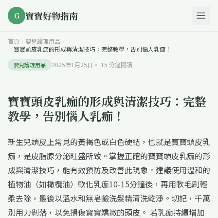
寶寶好物指南
G
首頁
嬰兒護理用品
寶寶頭皮乳痂的形成與清潔技巧：完整教學，告別惱人乳痂！
2025年1月25日
·
15
分鐘閱讀
嬰兒護理用品
寶寶頭皮乳痂的形成與清潔技巧：完整
教學，告別惱人乳痂！
新生兒頭皮上常見的黃褐色或白色硬結，也就是寶寶頭皮乳
痂，是皮脂腺分泌旺盛所致。掌握正確的寶寶頭皮乳痂的形
成與清潔技巧，能有效預防及改善此現象。建議使用溫和的
植物油（如橄欖油）軟化乳痂10-15分鐘後，再用軟毛刷輕
柔去除，最後以溫水和無皂鹼洗髮精清洗乾淨。切記，千萬
別用力剝落，以免損傷寶寶嬌嫩的頭皮。 若乳痂持續增加