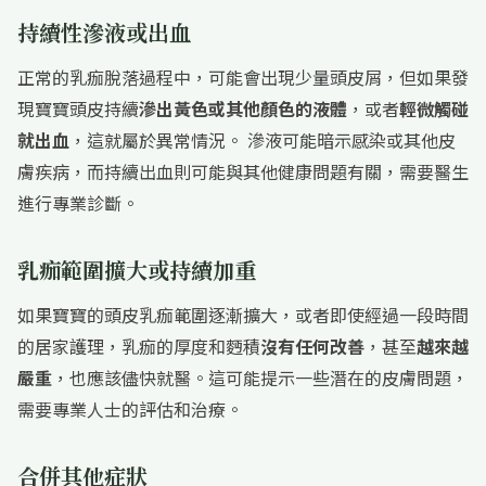
持續性滲液或出血
正常的乳痂脫落過程中，可能會出現少量頭皮屑，但如果發
現寶寶頭皮持續
滲出黃色或其他顏色的液體
，或者
輕微觸碰
就出血
，這就屬於異常情況。 滲液可能暗示感染或其他皮
膚疾病，而持續出血則可能與其他健康問題有關，需要醫生
進行專業診斷。
乳痂範圍擴大或持續加重
如果寶寶的頭皮乳痂範圍逐漸擴大，或者即使經過一段時間
的居家護理，乳痂的厚度和麪積
沒有任何改善
，甚至
越來越
嚴重
，也應該儘快就醫。這可能提示一些潛在的皮膚問題，
需要專業人士的評估和治療。
合併其他症狀