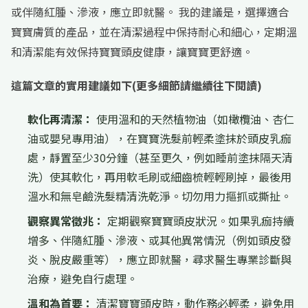
或伴隨紅腫、滲液，應立即就醫。 我的建議是，選擇適合
寶寶膚質的產品，並在清潔過程中保持耐心和細心，定期溫
和清潔能有效保持寶寶頭皮健康，讓寶寶更舒適。
這篇文章的實用建議如下(更多細節請繼續往下閱讀)
軟化再清潔：
使用溫和的天然植物油（如橄欖油、杏仁
油或嬰兒專用油），在寶寶洗髮前輕柔塗抹於頭皮乳痂
處，靜置至少30分鐘（甚至更久，例如睡前塗抹隔天清
洗）使其軟化，再用軟毛刷或細齒梳輕輕刷掉，最後用
溫水和無皂鹼洗髮精清洗乾淨。切勿用力摳抓或撕扯。
觀察異常徵兆：
定期觀察寶寶頭皮狀況。如果乳痂持續
增多、伴隨紅腫、滲液、或其他異常情況（例如頭皮發
炎、脫皮嚴重等），應立即就醫，尋求醫生專業診斷與
治療，避免自行處理。
溫和為首要：
清潔寶寶頭皮時，動作務必輕柔，避免用