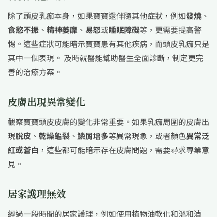
除了頭皮乳痂本身，如果寶寶還伴隨其他症狀，例如
發燒
、
食慾不振
、
精神萎靡
、
易怒
或
睡眠障礙
等，更需要提高警
惕。這些症狀可能暗示寶寶患有其他疾病，而頭皮乳痂只是
其中一個表現。 及時就醫能幫助醫生全面診斷，制定更完
善的治療方案。
皮膚出現異常變化
觀察寶寶頭皮皮膚的變化非常重要。如果乳痂周圍的皮膚出
現
脫皮
、
乾燥龜裂
、
鱗屑增多
等異常現象，或者顏色
異常泛
紅或蒼白
，這些都可能暗示存在皮膚問題，需要尋求專業意
見。
居家護理無效
經過一段時間的居家護理，例如使用植物油軟化和溫和清