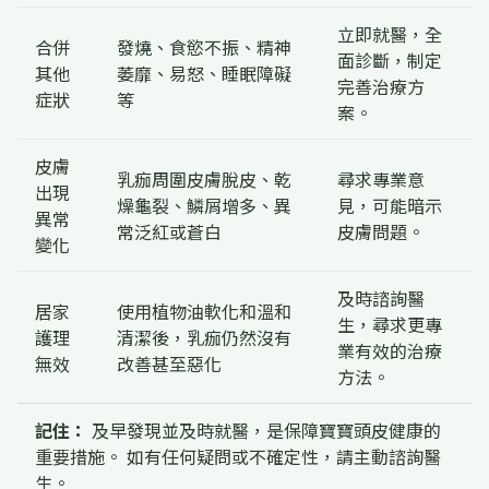
立即就醫，全
合併
發燒、食慾不振、精神
面診斷，制定
其他
萎靡、易怒、睡眠障礙
完善治療方
症狀
等
案。
皮膚
乳痂周圍皮膚脫皮、乾
尋求專業意
出現
燥龜裂、鱗屑增多、異
見，可能暗示
異常
常泛紅或蒼白
皮膚問題。
變化
及時諮詢醫
居家
使用植物油軟化和溫和
生，尋求更專
護理
清潔後，乳痂仍然沒有
業有效的治療
無效
改善甚至惡化
方法。
記住：
及早發現並及時就醫，是保障寶寶頭皮健康的
重要措施。 如有任何疑問或不確定性，請主動諮詢醫
生。