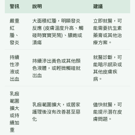
警訊
說明
建議
嚴重
大面積紅腫，明顯發炎
立即就醫，可
紅
反應 (皮膚溫度升高、觸
能需要抗生素
腫、
碰時寶寶哭鬧)、膿皰或
藥膏或其他治
發炎
潰瘍
療方案。
持續
就醫診斷，可
持續滲出黃色或其他顏
性滲
能暗示感染或
色液體，或輕微觸碰就
液或
其他皮膚疾
出血
出血
病。
乳痂
範圍
乳痂範圍擴大，或居家
儘快就醫，可
擴大
護理後沒有改善甚至惡
能提示潛在皮
或持
化
膚問題。
續加
重