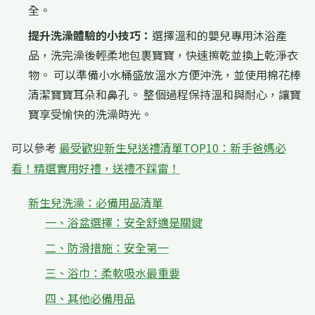
全。
提升洗澡體驗的小技巧：
選擇溫和的嬰兒專用沐浴產
品，洗完澡後輕柔地包裹寶寶，快速擦乾並換上乾淨衣
物。 可以準備小水桶盛放溫水方便沖洗，並使用棉花棒
清潔寶寶耳朵和鼻孔。 整個過程保持溫和與耐心，讓寶
寶享受愉快的洗澡時光。
可以參考
最受歡迎新生兒送禮清單TOP10：新手爸媽必
看！精選實用好禮，送禮不踩雷！
新生兒洗澡：必備用品清單
一、浴盆選擇：安全舒適是關鍵
二、防滑措施：安全第一
三、浴巾：柔軟吸水最重要
四、其他必備用品