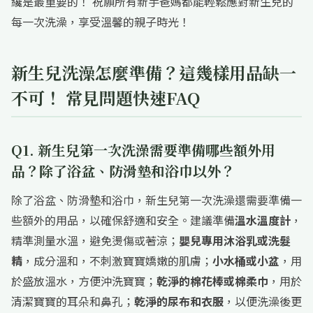
纔是最重要的！ 祝願所有新手爸媽都能輕鬆應對新生兒的
每一次洗澡，享受溫馨的親子時光！
新生兒洗澡怎麼準備？這幾樣用品缺一
不可！ 常見問題快速FAQ
Q1. 新生兒第一次洗澡需要準備哪些額外用
品？除了浴盆、防滑墊和浴巾以外？
除了浴盆、防滑墊和浴巾，新生兒第一次洗澡還需要準備一
些額外的用品，以確保舒適和安全。建議準備
溫水溫度計
，
精準測量水溫，避免燙傷或著涼；
嬰兒專用沐浴乳或洗髮
精
，成分溫和，不刺激寶寶嬌嫩的肌膚；
小水桶或小盆
，用
於盛放溫水，方便沖洗寶寶；
乾淨的棉花棒或棉柔巾
，用於
清潔寶寶的耳朵和鼻孔；
乾淨的尿布和衣服
，以便洗澡後更