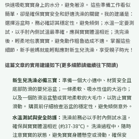
快速吸乾寶寶身上的水分，避免著涼。 這些準備工作看似
簡單，卻是確保寶寶安全和舒適洗澡的關鍵。我的建議是：
選擇浴盆時，務必確認其穩定性，避免傾倒；水溫一定要測
試，以手肘內側試溫最準確，應與寶寶體溫相近；洗完澡
後，輕柔地包裹寶寶，避免動作粗魯造成不適。 掌握這些
細節，新手爸媽就能輕鬆應對新生兒洗澡，享受親子時光！
這篇文章的實用建議如下(更多細節請繼續往下閱讀)
新生兒洗澡必備三寶：
準備一個大小適中、材質安全且
底部防滑的嬰兒浴盆；一條柔軟、吸水性佳的大浴巾；
以及一個防滑浴盆墊或質地柔軟的大毛巾，以防止寶寶
滑動。 購買前仔細檢查浴盆的穩定性，避免傾倒意外。
水溫測試與安全防護：
洗澡前務必以手肘內側試水溫，
確保與寶寶體溫相近 (約37-38℃)。 洗澡過程中，隨時
注意寶寶的狀態，避免寶寶身體懸空或滑動，確保安