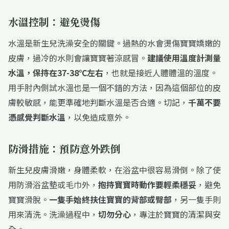
水溫控制：避免燙傷
水溫是新生兒洗澡安全的關鍵。過熱的水會燙傷寶寶嬌嫩的
皮膚，過冷的水則會讓寶寶著涼感冒。
建議使用溫度計測量
水溫，保持在37-38℃左右
，也就是接近人體體溫的溫度。
用手肘內側試水溫也是一個不錯的方法，因為這個部位的皮
膚較敏感，能更準確地判斷水溫是否合適。切記，
千萬不要
憑感覺判斷水溫
，以免造成意外。
防滑措施：預防意外跌倒
新生兒皮膚滑嫩，身體柔軟，在浴盆中很容易滑倒。除了使
用防滑浴盆墊或毛巾外，
抱持寶寶時動作要輕柔穩妥
，避免
寶寶滑脫。
一隻手始終扶住寶寶的背部或臀部
，另一隻手則
用來清洗。洗澡過程中，
切勿分心
，專注於寶寶的清潔與安