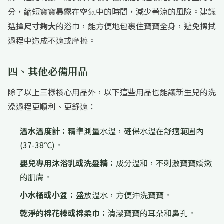
分，縮短寶寶暴露在空氣中的時間，減少著涼的風險。建議
選擇
尺寸夠大
的浴巾，能方便地包裹住寶寶全身，避免擦拭
過程中造成不適或摩擦。
四、其他必備用品
除了以上三樣核心用品外，以下這些用品也能讓新生兒的洗
澡過程更順利、更舒適：
溫水溫度計：
精準測量水溫，確保水溫在舒適範圍內
(37-38℃)。
嬰兒專用沐浴乳或洗髮精：
成分溫和，不刺激寶寶嬌嫩
的肌膚。
小水桶或小盆：
盛放溫水，方便沖洗寶寶。
乾淨的棉花棒或棉柔巾：
清潔寶寶的耳朵和鼻孔。