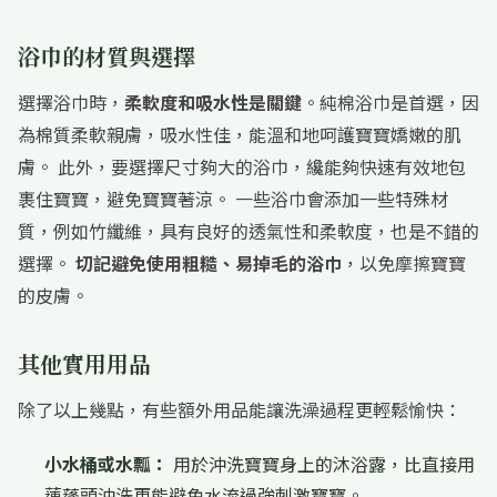
浴巾的材質與選擇
選擇浴巾時，
柔軟度和吸水性是關鍵
。純棉浴巾是首選，因
為棉質柔軟親膚，吸水性佳，能溫和地呵護寶寶嬌嫩的肌
膚。 此外，要選擇尺寸夠大的浴巾，纔能夠快速有效地包
裹住寶寶，避免寶寶著涼。 一些浴巾會添加一些特殊材
質，例如竹纖維，具有良好的透氣性和柔軟度，也是不錯的
選擇。
切記避免使用粗糙、易掉毛的浴巾
，以免摩擦寶寶
的皮膚。
其他實用用品
除了以上幾點，有些額外用品能讓洗澡過程更輕鬆愉快：
小水桶或水瓢：
用於沖洗寶寶身上的沐浴露，比直接用
蓮蓬頭沖洗更能避免水流過強刺激寶寶。