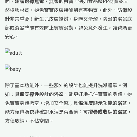
面，
建議選擇無毒、無害的材質
，例如食品級PP材質或天
然橡膠材質，避免寶寶皮膚接觸到有害物質。此外，
防滑設
計
非常重要！新生兒皮膚嬌嫩，身體又滑溜，防滑的浴盆底
部或浴盆墊能有效防止寶寶滑動，避免意外發生，讓爸媽更
安心。
除了基本功能外，一些額外的設計也能提升洗澡體驗。例
如：
具備支撐性設計的浴盆
，能更好地托住寶寶的身體，避
免寶寶身體懸空，增加安全感；
具備溫度顯示功能的浴盆
，
能方便爸媽快速確認水溫是否合適；
可摺疊或收納的浴盆
，
方便收納，不佔空間。