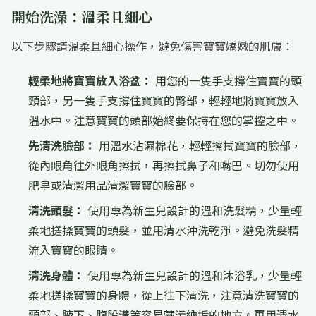
開始洗澡：溫柔且細心
以下步驟請溫柔且細心操作，避免傷害寶寶嬌嫩的肌膚：
輕柔地將寶寶放入浴盆：
用您的一隻手支撐住寶寶的頭
頸部，另一隻手支撐住寶寶的臀部，輕輕地將寶寶放入
溫水中。注意寶寶的頭部始終要保持在您的掌控之中。
先清洗臉部：
用溫水沾濕棉花，輕輕擦拭寶寶的臉部，
從內眼角往外眼角擦拭，再擦拭鼻子和嘴巴。切勿使用
肥皂或清潔用品清潔寶寶的臉部。
清洗頭髮：
使用專為新生兒設計的溫和洗髮精，少量輕
柔地搓揉寶寶的頭髮，並用清水沖洗乾淨。避免洗髮精
流入寶寶的眼睛。
清洗身體：
使用專為新生兒設計的溫和沐浴乳，少量輕
柔地搓揉寶寶的身體，從上往下清洗，注意清洗寶寶的
頸部、腋下、腹股溝等容易藏污納垢的地方。再用清水