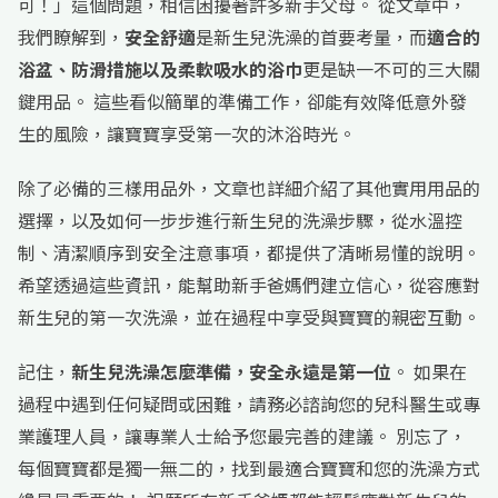
可！」這個問題，相信困擾著許多新手父母。 從文章中，
我們瞭解到，
安全舒適
是新生兒洗澡的首要考量，而
適合的
浴盆、防滑措施以及柔軟吸水的浴巾
更是缺一不可的三大關
鍵用品。 這些看似簡單的準備工作，卻能有效降低意外發
生的風險，讓寶寶享受第一次的沐浴時光。
除了必備的三樣用品外，文章也詳細介紹了其他實用用品的
選擇，以及如何一步步進行新生兒的洗澡步驟，從水溫控
制、清潔順序到安全注意事項，都提供了清晰易懂的說明。
希望透過這些資訊，能幫助新手爸媽們建立信心，從容應對
新生兒的第一次洗澡，並在過程中享受與寶寶的親密互動。
記住，
新生兒洗澡怎麼準備，安全永遠是第一位
。 如果在
過程中遇到任何疑問或困難，請務必諮詢您的兒科醫生或專
業護理人員，讓專業人士給予您最完善的建議。 別忘了，
每個寶寶都是獨一無二的，找到最適合寶寶和您的洗澡方式