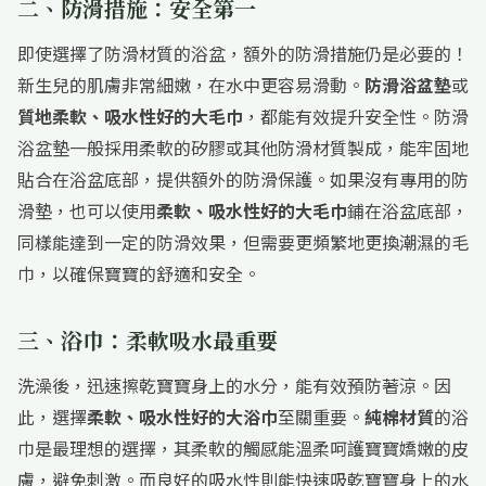
二、防滑措施：安全第一
即使選擇了防滑材質的浴盆，額外的防滑措施仍是必要的！
新生兒的肌膚非常細嫩，在水中更容易滑動。
防滑浴盆墊
或
質地柔軟、吸水性好的大毛巾
，都能有效提升安全性。防滑
浴盆墊一般採用柔軟的矽膠或其他防滑材質製成，能牢固地
貼合在浴盆底部，提供額外的防滑保護。如果沒有專用的防
滑墊，也可以使用
柔軟、吸水性好的大毛巾
鋪在浴盆底部，
同樣能達到一定的防滑效果，但需要更頻繁地更換潮濕的毛
巾，以確保寶寶的舒適和安全。
三、浴巾：柔軟吸水最重要
洗澡後，迅速擦乾寶寶身上的水分，能有效預防著涼。因
此，選擇
柔軟、吸水性好的大浴巾
至關重要。
純棉材質
的浴
巾是最理想的選擇，其柔軟的觸感能溫柔呵護寶寶嬌嫩的皮
膚，避免刺激。而良好的吸水性則能快速吸乾寶寶身上的水