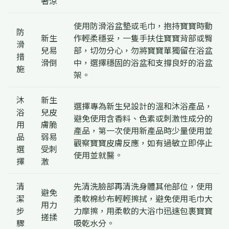
著涼
使用防滑浴盆墊或毛巾，抱持寶寶時動
防
新生
作輕柔穩妥，一隻手扶住寶寶背部或臀
滑
兒易
部，切勿分心，勿將寶寶單獨留在浴盆
措
滑倒
中，選擇穩固的浴盆和支撐良好的浴盆
施
架。
沐
新生
選擇專為新生兒設計的溫和沐浴產品，
浴
兒皮
避免使用含香料、色素或刺激性成分的
用
膚脆
產品，第一次使用新產品時少量使用並
品
弱易
觀察寶寶皮膚反應，如有過敏立即停止
選
受刺
使用並就醫。
擇
激
清
先清洗臉部再清洗身體其他部位，使用
避免
潔
柔軟棉紗布輕輕擦拭，避免使用毛巾大
用力
步
力摩擦，用柔軟的大浴巾迅速包裹寶寶
搓揉
驟
吸乾水分。