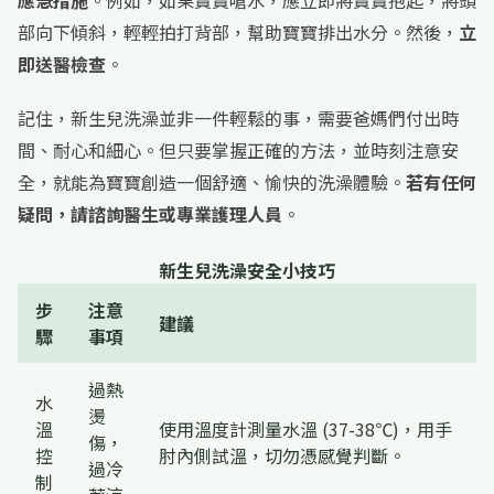
應急措施
。例如，如果寶寶嗆水，應立即將寶寶抱起，將頭
部向下傾斜，輕輕拍打背部，幫助寶寶排出水分。然後，
立
即送醫檢查
。
記住，新生兒洗澡並非一件輕鬆的事，需要爸媽們付出時
間、耐心和細心。但只要掌握正確的方法，並時刻注意安
全，就能為寶寶創造一個舒適、愉快的洗澡體驗。
若有任何
疑問，請諮詢醫生或專業護理人員
。
新生兒洗澡安全小技巧
步
注意
建議
驟
事項
過熱
水
燙
溫
使用溫度計測量水溫 (37-38℃)，用手
傷，
控
肘內側試溫，切勿憑感覺判斷。
過冷
制