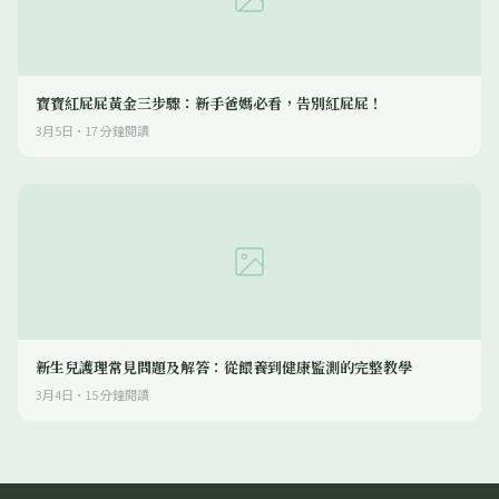
寶寶紅屁屁黃金三步驟：新手爸媽必看，告別紅屁屁！
3月5日
·
17
分鐘閱讀
新生兒護理常見問題及解答：從餵養到健康監測的完整教學
3月4日
·
15
分鐘閱讀