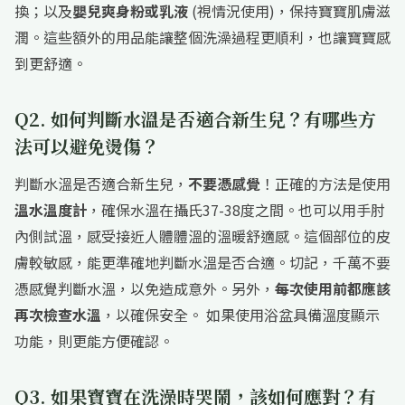
換；以及
嬰兒爽身粉或乳液
(視情況使用)，保持寶寶肌膚滋
潤。這些額外的用品能讓整個洗澡過程更順利，也讓寶寶感
到更舒適。
Q2. 如何判斷水溫是否適合新生兒？有哪些方
法可以避免燙傷？
判斷水溫是否適合新生兒，
不要憑感覺
！正確的方法是使用
溫水溫度計
，確保水溫在攝氏37-38度之間。也可以用手肘
內側試溫，感受接近人體體溫的溫暖舒適感。這個部位的皮
膚較敏感，能更準確地判斷水溫是否合適。切記，千萬不要
憑感覺判斷水溫，以免造成意外。另外，
每次使用前都應該
再次檢查水溫
，以確保安全。 如果使用浴盆具備溫度顯示
功能，則更能方便確認。
Q3. 如果寶寶在洗澡時哭鬧，該如何應對？有