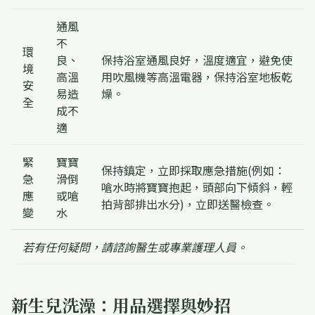
通風
不
環
良、
保持浴室通風良好，溫度適宜，避免使
境
高溫
用吹風機等高溫電器，保持浴室地板乾
安
易造
燥。
全
成不
適
緊
寶寶
保持鎮定，立即採取應急措施(例如：
急
滑倒
嗆水時將寶寶抱起，頭部向下傾斜，輕
應
或嗆
拍背部排出水分)，立即送醫檢查。
變
水
若有任何疑問，請諮詢醫生或專業護理人員。
新生兒洗澡：用品選擇與妙招