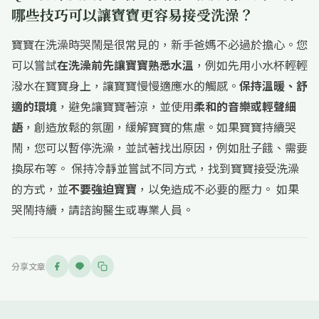
哪些技巧可以讓寶寶更容易接受洗澡？
寶寶在洗澡時哭鬧是很常見的，新手爸媽不必過於擔心。您
可以嘗試
在洗澡前先讓寶寶熟悉水溫
，例如先用小水杯輕輕
潑水在寶寶身上，讓寶寶慢慢適應水的觸感。
保持溫暖、舒
適的環境
，避免讓寶寶著涼，並使用
柔和的音樂或輕聲細
語
，創造放鬆的氛圍，緩解寶寶的焦慮。如果寶寶持續哭
鬧，您可以暫停洗澡，並試著找出原因，例如肚子餓、需要
換尿布等。 保持冷靜並嘗試不同方式，找到寶寶接受洗澡
的方式，並
不要強迫寶寶
，以免造成不必要的壓力。 如果
哭鬧持續，請諮詢醫生或專業人員。
分享文章