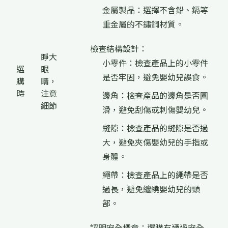
金屬製品：選擇不含鉛、鎘等
重金屬的不鏽鋼材質。
檢查結構設計：
睜大
小零件：檢查產品上的小零件
選
眼
是否牢固，避免嬰幼兒誤食。
購
睛，
時
注意
邊角：檢查產品的邊角是否圓
細節
滑，避免刮傷或刺傷嬰幼兒。
縫隙：檢查產品的縫隙是否過
大，避免夾傷嬰幼兒的手指或
身體。
繩帶：檢查產品上的繩帶是否
過長，避免纏繞嬰幼兒的頸
部。
認明安全標章：選購有通過安全