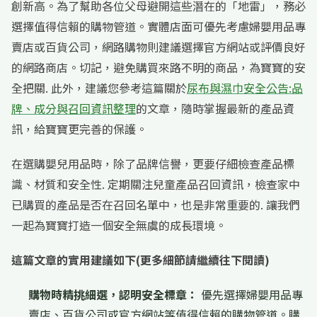
創新高。為了幫助各位父母避開這些潛在的「地雷」，務必
選擇值得信賴的購物管道。實體店面可優先考慮婦嬰用品專
賣店或百貨公司，網路購物則建議選擇官方網站或評價良好
的網路商店。切記，避免購買來路不明的商品，為寶寶的安
全把關. 此外，建議您參考這篇關於
尿布與濕巾安全公告:品
牌、成分與召回資訊整理
的文章，隨時掌握最新的產品資
訊，給寶寶更完善的保護。
在選購嬰兒用品時，除了品牌信譽，更要仔細檢查產品標
識、材質和安全性. 定期關注兒童產品召回資訊，檢查家中
已購買的產品是否在召回名單中，也是非常重要的. 讓我們
一起為寶寶打造一個安全無虞的成長環境。
這篇文章的實用建議如下(更多細節請繼續往下閱讀)
購物時精挑細選，認明安全標章：
優先選擇婦嬰用品專
賣店、百貨公司或官方網站等值得信賴的購物管道。購