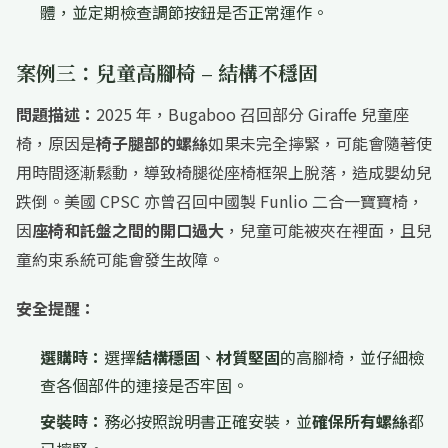
體，並定期檢查調節按鈕是否正常運作。
案例三：兒童高腳椅 – 結構不穩固
問題描述：
2025 年，Bugaboo 召回部分 Giraffe 兒童座
椅，原因是
椅子腿部的螺絲
如果未完全擰緊，可能會隨著使
用時間逐漸鬆動，導致椅腿從座椅框架上脫落，造成嬰幼兒
跌倒。美國 CPSC 亦曾召回中國製 Funlio 二合一寶寶椅，
因
座椅和託盤之間的開口過大
，兒童可能被夾在裡面，且兒
童約束系統可能會發生故障。
安全提醒：
選購時：
選擇
結構穩固
、
材質堅固
的高腳椅，並仔細檢
查各個部件的連接是否牢固。
安裝時：
務必按照說明書正確安裝，並
確保所有螺絲
都