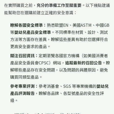
在實際購買之前，
充分的準備工作至關重要
。以下幾點建議
能幫助您在選購前建立正確的安全意識：
瞭解各國安全標準：
熟悉歐盟EN、美國ASTM、中國GB
等
嬰幼兒產品安全標準
。不同標準在材質、設計、測試
方法等方面存在差異，瞭解這些差異有助於您選擇符合
更高安全要求的產品。
關注召回資訊：
定期瀏覽各國官方機構（如美國消費者
產品安全委員會CPSC）網站，
追蹤最新的召回公告
。瞭
解哪些產品存在安全問題，以及問題的具體原因，避免
購買同類型產品。
參考專業評測：
參考消基會、SGS 等專業機構的
嬰幼兒
產品評測報告
，瞭解各品牌、各型號產品的安全性評
級。