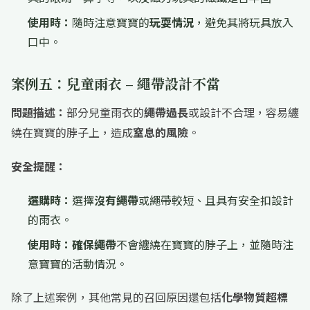
使用時：
隨時注意寶寶的
玩耍情況
，避免其將玩具放入
口中。
案例五：兒童雨衣 – 繩帶設計不當
問題描述：
部分兒童雨衣的
繩帶過長
或設計不合理，容易纏
繞在寶寶的脖子上，造成
窒息的風險
。
安全提醒：
選購時：
選擇
沒有繩帶
或繩帶較短、且具有安全扣設計
的雨衣。
使用時：
確保繩帶
不會纏繞在寶寶的脖子上，並隨時注
意寶寶的活動情況。
除了上述案例，其他常見的召回原因還包括
化學物質超標