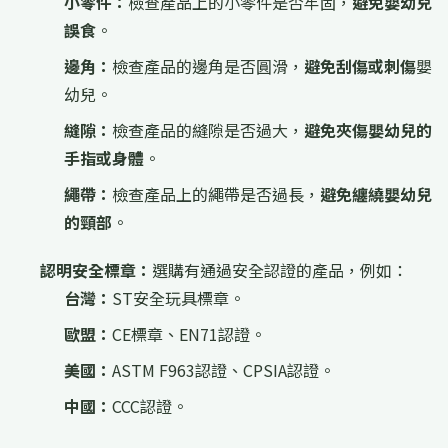
小零件：
檢查產品上的小零件是否牢固，
避免嬰幼兒
誤食
。
邊角：
檢查產品的邊角是否圓滑，
避免刮傷或刺傷
嬰
幼兒。
縫隙：
檢查產品的縫隙是否過大，
避免夾傷嬰幼兒的
手指或身體
。
繩帶：
檢查產品上的繩帶是否過長，
避免纏繞嬰幼兒
的頸部
。
認明安全標章：
選購有通過安全認證的產品，例如：
台灣：
ST安全玩具標章。
歐盟：
CE標章、EN71認證。
美國：
ASTM F963認證、CPSIA認證。
中國：
CCC認證。