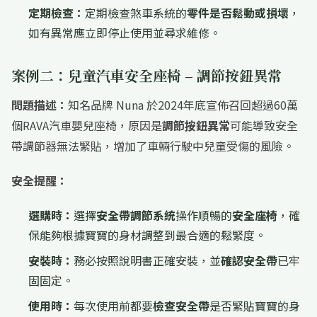
定期檢查：
定期檢查煞車系統的
零件是否鬆動或損壞
，
如有異常應立即停止使用並尋求維修。
案例二：兒童汽車安全座椅 – 調節按鈕異常
問題描述：
知名品牌 Nuna 於2024年底宣佈召回超過60萬
個RAVA汽車嬰兒座椅，原因是
調節按鈕異常
可能導致安全
帶調節器無法緊貼，增加了車輛行駛中兒童受傷的風險。
安全提醒：
選購時：
選擇
安全帶調節系統
操作順暢的
安全座椅
，確
保能夠根據寶寶的身材調整到最合適的鬆緊度。
安裝時：
務必按照說明書正確安裝，並
確認安全帶
已牢
固固定。
使用時：
每次使用前都要
檢查安全帶
是否緊貼寶寶的身