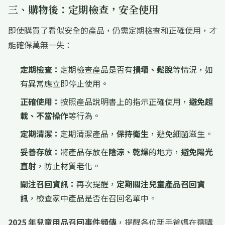
三、購物後：定期檢查，安全使用
即使購買了看似安全的產品，仍需定期檢查和正確使用，才
能確保萬無一失：
定期檢查：
定期檢查產品是否有
損壞、鬆脫
等情況，如
有異常應立即停止使用。
正確使用：
按照產品說明書上的指示正確使用，
避免超
載、不當操作
等行為。
定期清潔：
定期清潔產品，
保持衛生
，避免細菌滋生。
妥善存放：
將產品存放在
陰涼、乾燥
的地方，
避免陽光
直射
，防止材質老化。
關注召回資訊：
再次提醒，
定期關注兒童產品召回資
訊
，檢查家中產品是否在召回名單中。
2025 年兒童用品召回事件頻傳
，提醒各位新手爸媽在選購