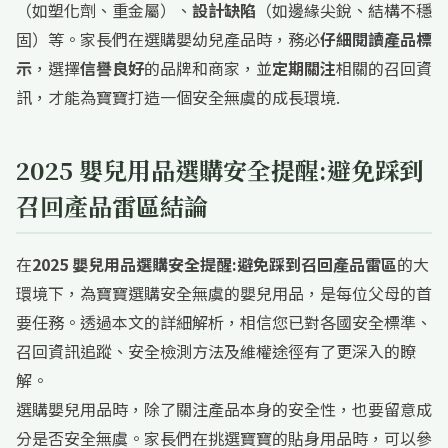
（如塑化劑、重金屬）、
設計缺陷
（如邊緣尖銳、結構不穩
固）等。家長們在選購嬰幼兒產品時，務必
仔細閱讀產品標
示
，選擇
信譽良好
的品牌和商家，並
定期關注
相關的召回資
訊，才能為寶寶打造一個安全無虞的成長環境.
2025 嬰兒用品選購安全提醒:避免踩到
召回產品雷區結論
在
2025 嬰兒用品選購安全提醒:避免踩到召回產品雷區
的大
環境下，為寶寶選購安全無虞的嬰兒用品，是每位父母的首
要任務。透過本文的詳細解析，相信您已對各國安全標準、
召回資訊追蹤、安全檢測方法及維權途徑有了更深入的瞭
解。
選購嬰兒用品時，除了關注產品本身的安全性，也要留意成
分是否安全無虞。家長們在挑選寶寶的貼身用品時，可以參