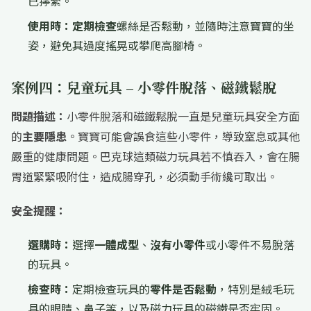
已擰緊。
使用時：
定期檢查
螺絲是否鬆動，並隨時注意寶寶的坐
姿，避免其過度搖晃或攀爬高腳椅。
案例四：兒童玩具 – 小零件脫落、磁鐵鬆脫
問題描述：
小零件脫落和磁鐵鬆脫一直是兒童玩具安全方面
的
主要隱患
。寶寶可能會誤食這些小零件，導致窒息或其他
嚴重的健康問題。巴克球這類磁力玩具若不慎吞入，會在腸
胃道緊緊吸附住，造成腸穿孔，必須動手術纔可取出。
安全提醒：
選購時：
選擇
一體成型
、
沒有小零件
或小零件不易脫落
的玩具。
檢查時：
定期檢查玩具的
零件是否鬆動
，特別是絨毛玩
具的眼睛、鼻子等，以及磁力玩具的磁鐵是否牢固。