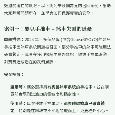
效避開潛在的風險。以下將列舉幾個常見的召回案例，幫助
大家瞭解問題所在，並學會如何保護寶寶的安全：
案例一：嬰兒手推車 – 煞車失靈的隱憂
問題描述：
2024 年，多個品牌 (包含Guava和YOYO)的嬰兒
手推車因煞車系統問題被召回。部分手推車的煞車可能無法
確實鎖定，或者在使用過程中意外鬆脫，導致手推車滑動，
對寶寶造成潛在的跌倒風險。
安全提醒：
選購時：
務必選擇具有
完善煞車系統
的手推車，並在購
買前實際測試煞車的靈敏度和穩定性。
使用時：
每次停放手推車時，都要
確認煞車已確實鎖
定
。特別是在斜坡或不平坦的地面上，更要格外小心。