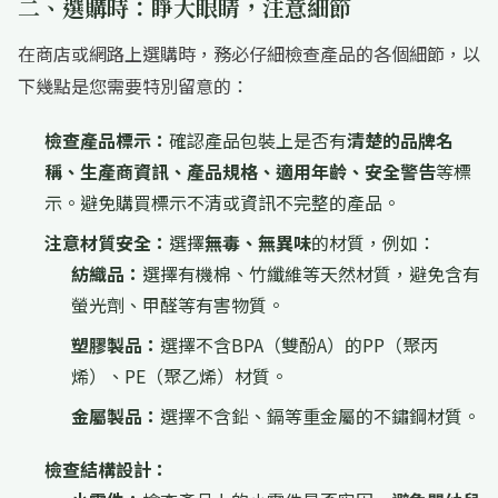
二、選購時：睜大眼睛，注意細節
在商店或網路上選購時，務必仔細檢查產品的各個細節，以
下幾點是您需要特別留意的：
檢查產品標示：
確認產品包裝上是否有
清楚的品牌名
稱、生產商資訊、產品規格、適用年齡、安全警告
等標
示。避免購買標示不清或資訊不完整的產品。
注意材質安全：
選擇
無毒、無異味
的材質，例如：
紡織品：
選擇有機棉、竹纖維等天然材質，避免含有
螢光劑、甲醛等有害物質。
塑膠製品：
選擇不含BPA（雙酚A）的PP（聚丙
烯）、PE（聚乙烯）材質。
金屬製品：
選擇不含鉛、鎘等重金屬的不鏽鋼材質。
檢查結構設計：