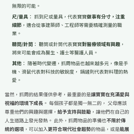
無限的可能。
尺/量具
： 抓到尺或量具，代表寶寶
做事有分寸，注重
細節
，適合從事建築師、工程師等需要精確測量的職
業。
聽筒/針筒
： 聽筒或針筒代表寶寶
對醫療領域有興趣
，
將來可能會成為醫生、護士等醫護人員。
其他
： 隨著時代變遷，抓周物品也越來越多元，像是手
機、滑鼠代表對科技的敏銳度， 鍋鏟則代表對料理的熱
愛。
當然，抓周的結果僅供參考，最重要的是
讓寶寶在充滿愛與
祝福的環境下成長
。 每個孩子都是獨一無二的， 父母應該
尊重他們的興趣與選擇，
給予支持與鼓勵
，讓他們在自己的
人生道路上發光發熱。 此外，抓周物品的準備也
不限於傳
統的選項
，可以加入
更符合現代社會趨勢
的物品，或是
能展