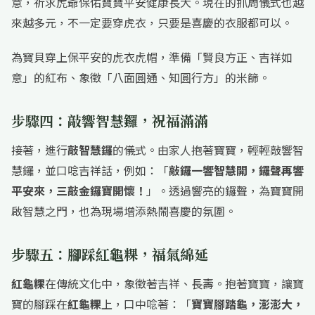
意，祈求虎爺保佑寶寶平安健康長大。現在的抓周儀式也越
來越多元，不一定要穿虎衣，只要是喜慶的衣服都可以。
為寶貝穿上保平安的虎衣虎帽，準備「賢良方正、吉祥如
意」的紅布、象徵「八面圓通、知圓行方」的米篩。
步驟四：敲響智慧鑼，祝福滿滿
接著，進行
敲智慧鑼
的儀式。由家人抱著寶寶，輕輕敲響智
慧鑼，並口唸吉祥話，例如：「
敲鑼一響智慧開，鑼聲再響
平安來，三敲金鑼寶開懷！
」。透過響亮的鑼聲，為寶寶開
啟智慧之門，也為現場增添熱鬧喜慶的氛圍。
步驟五：腳踩紅龜粿，福氣綿延
紅龜粿
在傳統文化中，象徵著吉祥、長壽。抱著寶寶，讓寶
寶的腳踩在
紅龜粿
上，口中唸著：「
寶寶腳踏龜，澎澎大，