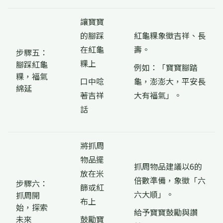
讓寶寶
的腳踩
紅龜粿象徵吉祥、長
在紅龜
壽。
步驟五：
粿上
腳踩紅龜
例如：「寶寶腳踏
粿，福氣
口中唸
龜，澎澎大，平安長
綿延
著吉祥
大有福氣」。
話
將抓周
物品擺
抓周物品建議以6的
放在米
倍數準備，象徵「六
步驟六：
篩或紅
六大順」。
抓周開
布上
始，探索
給予寶寶鼓勵與讚
未來
鼓勵寶