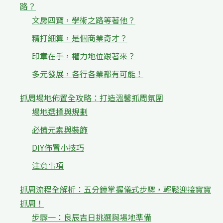
路？
文房四寶，學術之路等著他？
精打細算，是個商業奇才？
印章在手，權力地位跟著來？
多元發展，各行各業都有可能！
抓周場地佈置全攻略：打造溫馨抓周氛圍
場地選擇與規劃
必備元素與裝飾
DIY佈置小技巧
注意事項
抓周流程全解析：五分鐘掌握儀式步驟，輕鬆迎接寶寶
抓周！
步驟一：良辰吉日挑選與場地準備