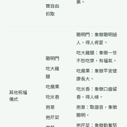
美。
寶自由
抓取
聰明門：象徵聰明過
人，得人疼愛。
吃大雞腿：象徵一世
聰明門
不愁吃穿，有福氣。
吃大雞
吃蘋果：象徵平安健
腿
康長大。
吃蘋果
吃米香：象徵口齒留
其他祝福
吃米香
香，得人緣。
儀式
抱蔥
抱蔥：取諧音，象徵
聰明。
抱芹菜
抱芹菜：象徵勤奮努