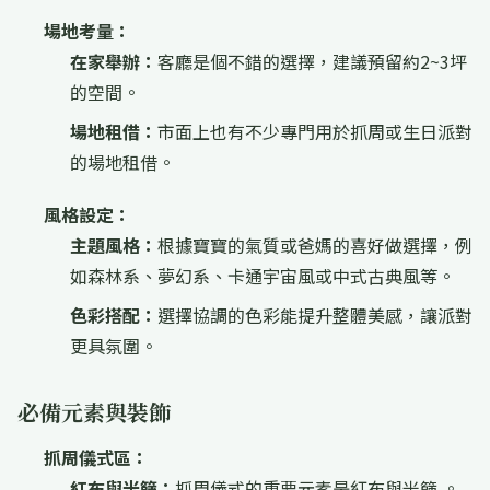
場地考量：
在家舉辦：
客廳是個不錯的選擇，建議預留約2~3坪
的空間。
場地租借：
市面上也有不少專門用於抓周或生日派對
的場地租借。
風格設定：
主題風格：
根據寶寶的氣質或爸媽的喜好做選擇，例
如森林系、夢幻系、卡通宇宙風或中式古典風等。
色彩搭配：
選擇協調的色彩能提升整體美感，讓派對
更具氛圍。
必備元素與裝飾
抓周儀式區：
紅布與米篩：
抓周儀式的重要元素是紅布與米篩 。