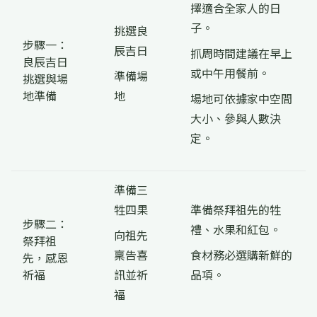
擇適合全家人的日
子。
挑選良
步驟一：
辰吉日
抓周時間建議在早上
良辰吉日
或中午用餐前。
準備場
挑選與場
地準備
地
場地可依據家中空間
大小、參與人數決
定。
準備三
牲四果
準備祭拜祖先的牲
步驟二：
禮、水果和紅包。
向祖先
祭拜祖
稟告喜
食材務必選購新鮮的
先，感恩
祈福
訊並祈
品項。
福