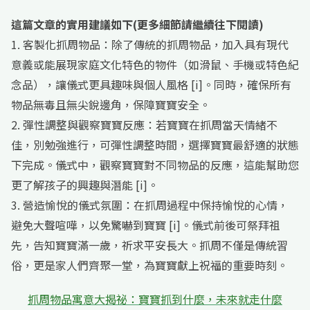
這篇文章的實用建議如下(更多細節請繼續往下閱讀)
1. 客製化抓周物品：除了傳統的抓周物品，加入具有現代
意義或能展現家庭文化特色的物件（如滑鼠、手機或特色紀
念品），讓儀式更具趣味與個人風格 [i]。同時，確保所有
物品無毒且無尖銳邊角，保障寶寶安全。
2. 彈性調整與觀察寶寶反應：若寶寶在抓周當天情緒不
佳，別勉強進行，可彈性調整時間，選擇寶寶最舒適的狀態
下完成。儀式中，觀察寶寶對不同物品的反應，這能幫助您
更了解孩子的興趣與潛能 [i]。
3. 營造愉悅的儀式氛圍：在抓周過程中保持愉悅的心情，
避免大聲喧嘩，以免驚嚇到寶寶 [i]。儀式前後可祭拜祖
先，告知寶寶滿一歲，祈求平安長大。抓周不僅是傳統習
俗，更是家人們齊聚一堂，為寶寶獻上祝福的重要時刻。
抓周物品寓意大揭祕：寶寶抓到什麼，未來就走什麼