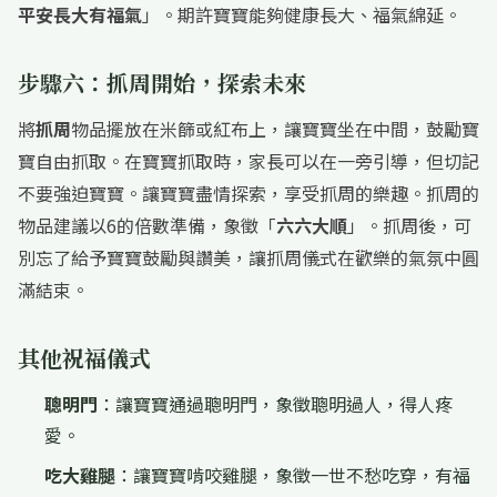
平安長大有福氣
」。期許寶寶能夠健康長大、福氣綿延。
步驟六：抓周開始，探索未來
將
抓周
物品擺放在米篩或紅布上，讓寶寶坐在中間，鼓勵寶
寶自由抓取。在寶寶抓取時，家長可以在一旁引導，但切記
不要強迫寶寶。讓寶寶盡情探索，享受抓周的樂趣。抓周的
物品建議以6的倍數準備，象徵「
六六大順
」。抓周後，可
別忘了給予寶寶鼓勵與讚美，讓抓周儀式在歡樂的氣氛中圓
滿結束。
其他祝福儀式
聰明門
：讓寶寶通過聰明門，象徵聰明過人，得人疼
愛。
吃大雞腿
：讓寶寶啃咬雞腿，象徵一世不愁吃穿，有福