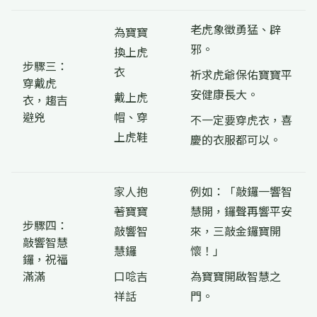
老虎象徵勇猛、辟
為寶寶
邪。
換上虎
步驟三：
衣
祈求虎爺保佑寶寶平
穿戴虎
安健康長大。
戴上虎
衣，趨吉
避兇
帽、穿
不一定要穿虎衣，喜
上虎鞋
慶的衣服都可以。
家人抱
例如：「敲鑼一響智
著寶寶
慧開，鑼聲再響平安
步驟四：
敲響智
來，三敲金鑼寶開
敲響智慧
慧鑼
懷！」
鑼，祝福
滿滿
口唸吉
為寶寶開啟智慧之
祥話
門。