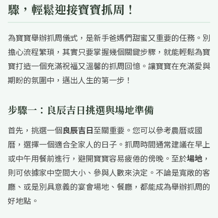
驟，輕鬆迎接寶寶抓周！
為寶寶舉辦抓周儀式，是新手爸媽們甜蜜又重要的任務。別
擔心流程繁瑣，其實只要掌握幾個關鍵步驟，就能輕鬆為寶
寶打造一個充滿祝福又溫馨的抓周回憶。讓寶寶在充滿愛與
期盼的氛圍中，邁出人生的第一步！
步驟一：良辰吉日挑選與場地準備
首先，挑選一個
良辰吉日
至關重要。您可以參考農曆或國
曆，選擇一個適合全家人的日子。抓周時間通常建議在早上
或中午用餐前進行，避開寶寶容易疲倦的傍晚。至於
場地
，
則可依據家中空間大小、參與人數來決定。不論是寬敞的客
廳、或是別具意義的宴會場地、餐廳，都能成為舉辦抓周的
好地點。