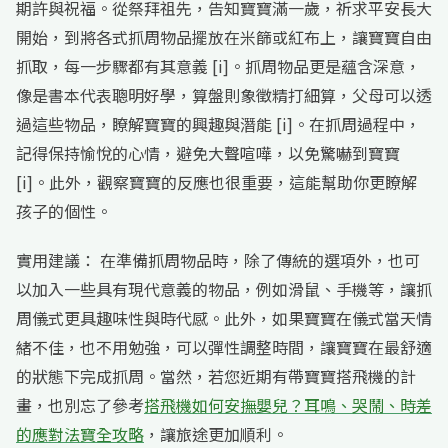
期許與祝福。從祭拜祖先，告知寶寶滿一歲，祈求平安長大
開始，到將各式抓周物品擺放在米篩或紅布上，讓寶寶自由
抓取，每一步驟都有其意義 [i]。抓周物品更是蘊含深意，
像是書本代表聰明好學，算盤則象徵精打細算，父母可以透
過這些物品，瞭解寶寶的興趣與潛能 [i]。在抓周過程中，
記得保持愉悅的心情，避免大聲喧嘩，以免驚嚇到寶寶
[i]。此外，觀察寶寶的反應也很重要，這能幫助你更瞭解
孩子的個性。
實用建議： 在準備抓周物品時，除了傳統的選項外，也可
以加入一些具有現代意義的物品，例如滑鼠、手機等，讓抓
周儀式更具趣味性與時代感。此外，如果寶寶在儀式當天情
緒不佳，也不用勉強，可以彈性調整時間，讓寶寶在最舒適
的狀態下完成抓周。當然，若您近期有帶寶寶搭飛機的計
畫，也別忘了參考
搭飛機如何安撫嬰兒？耳鳴、哭鬧、時差
的應對法寶全攻略
，讓旅途更加順利。