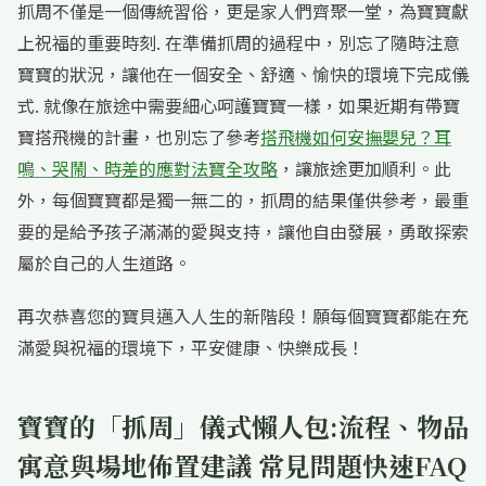
抓周不僅是一個傳統習俗，更是家人們齊聚一堂，為寶寶獻
上祝福的重要時刻. 在準備抓周的過程中，別忘了隨時注意
寶寶的狀況，讓他在一個安全、舒適、愉快的環境下完成儀
式. 就像在旅途中需要細心呵護寶寶一樣，如果近期有帶寶
寶搭飛機的計畫，也別忘了參考
搭飛機如何安撫嬰兒？耳
鳴、哭鬧、時差的應對法寶全攻略
，讓旅途更加順利。此
外，每個寶寶都是獨一無二的，抓周的結果僅供參考，最重
要的是給予孩子滿滿的愛與支持，讓他自由發展，勇敢探索
屬於自己的人生道路。
再次恭喜您的寶貝邁入人生的新階段！願每個寶寶都能在充
滿愛與祝福的環境下，平安健康、快樂成長！
寶寶的「抓周」儀式懶人包:流程、物品
寓意與場地佈置建議 常見問題快速FAQ