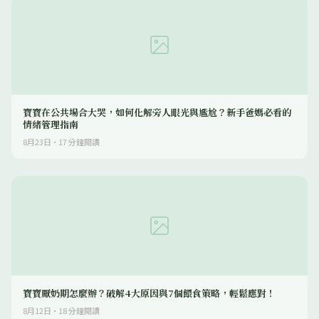
寶寶在公共場合大哭，如何化解旁人眼光與尷尬？新手爸媽必看的
情緒管理指南
8月23日
·
17
分鐘閱讀
寶寶厭奶期怎麼辦？破解4大原因與7個餵食策略，輕鬆應對！
8月12日
·
18
分鐘閱讀