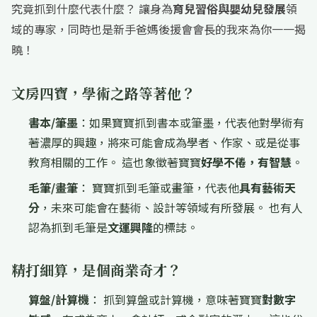
究竟抓到什麼代表什麼？ 讓身為
育兒習俗與嬰幼兒發展
領
域的專家，同時也是新手爸媽後援會會長的我來為你一一揭
曉！
文房四寶，學術之路等著他？
書本/筆墨
：如果寶寶抓到書本或筆墨，代表他對學術有
著濃厚的興趣，將來可能會成為學者、作家、或是從事
教育相關的工作。 這也象徵著寶寶
好學不倦，有智慧
。
毛筆/畫筆
： 寶寶抓到毛筆或畫筆，代表他
具有藝術天
分
，未來可能會在藝術、設計等領域有所發展。 也有人
認為抓到毛筆是
文運興隆
的標誌。
精打細算，是個商業奇才？
算盤/計算機
： 抓到算盤或計算機，意味著寶寶
對數字