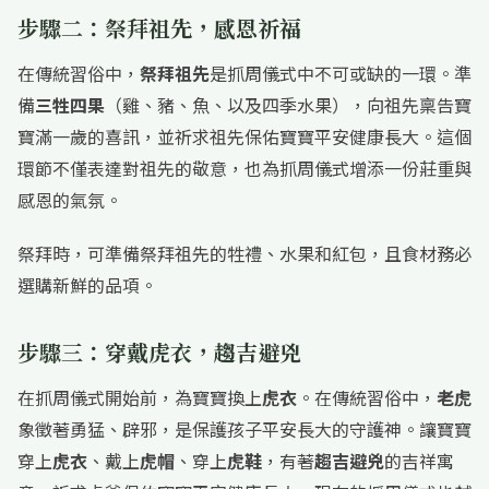
步驟二：祭拜祖先，感恩祈福
在傳統習俗中，
祭拜祖先
是抓周儀式中不可或缺的一環。準
備
三牲四果
（雞、豬、魚、以及四季水果），向祖先稟告寶
寶滿一歲的喜訊，並祈求祖先保佑寶寶平安健康長大。這個
環節不僅表達對祖先的敬意，也為抓周儀式增添一份莊重與
感恩的氣氛。
祭拜時，可準備祭拜祖先的牲禮、水果和紅包，且食材務必
選購新鮮的品項。
步驟三：穿戴虎衣，趨吉避兇
在抓周儀式開始前，為寶寶換上
虎衣
。在傳統習俗中，
老虎
象徵著勇猛、辟邪，是保護孩子平安長大的守護神。讓寶寶
穿上
虎衣
、戴上
虎帽
、穿上
虎鞋
，有著
趨吉避兇
的吉祥寓