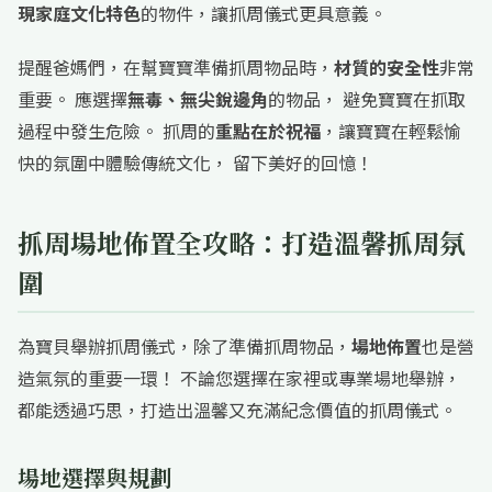
現家庭文化特色
的物件，讓抓周儀式更具意義。
提醒爸媽們，在幫寶寶準備抓周物品時，
材質的安全性
非常
重要。 應選擇
無毒、無尖銳邊角
的物品， 避免寶寶在抓取
過程中發生危險。 抓周的
重點在於祝福
，讓寶寶在輕鬆愉
快的氛圍中體驗傳統文化， 留下美好的回憶！
抓周場地佈置全攻略：打造溫馨抓周氛
圍
為寶貝舉辦抓周儀式，除了準備抓周物品，
場地佈置
也是營
造氣氛的重要一環！ 不論您選擇在家裡或專業場地舉辦，
都能透過巧思，打造出溫馨又充滿紀念價值的抓周儀式。
場地選擇與規劃