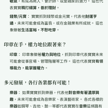
敏感
，有成為商人、會計師、或金融家的潛力。 這也代
表寶寶
精打細算，善於理財
。
錢幣/元寶
： 寶寶抓到錢幣或金元寶，代表他
財運亨
通
，未來可能會成為富翁，或在金融業有所成就。 這也
象徵著
生活富裕，不愁吃穿
。
印章在手，權力地位跟著來？
印章
： 印章象徵著
權力與地位
，抓到印章代表寶寶未來
可能會從事官場、管理階層等工作。 這也代表寶寶
有領
導能力，能掌握權力
。
多元發展，各行各業都有可能！
樂器
： 如果寶寶抓到樂器，代表他
對音樂有著濃厚興
趣
，未來可能會成為音樂家、表演藝術家。 各式各樣的
樂器
如鋼琴、吉他、鼓…等都代表寶寶在
音樂
這條路有