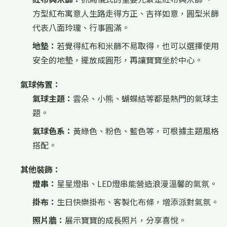
方型紅布寓意人生路走得方正、吉祥如意，圓型米篩
代表八面玲瓏、行事圓滿。
地墊：
若覺得紅布和米篩不易取得，也可以選擇使用
安全的地墊，擺放成圓形，再讓寶寶坐於中心。
氣球佈置：
氣球主題：
雲朵、小熊、蝴蝶結等都是熱門的氣球主
題。
氣球色系：
黃綠色、粉色、藍色等，可根據主題風格
搭配。
其他裝飾：
燈串：
星星燈串、LED燈串能營造浪漫溫馨的氣氛。
掛布：
生日快樂掛布、客製化布條，增添派對氣氛。
照片牆：
展示寶寶的成長照片，分享喜悅。