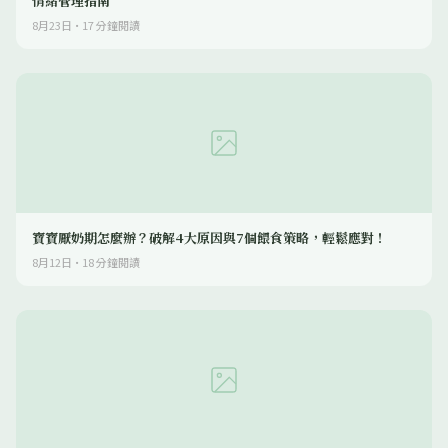
情緒管理指南
8月23日
·
17
分鐘閱讀
寶寶厭奶期怎麼辦？破解4大原因與7個餵食策略，輕鬆應對！
8月12日
·
18
分鐘閱讀