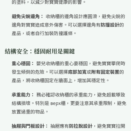
的塗料，以減少對寶寶健康的影響。
避免尖銳邊角：
收納櫃的邊角設計應圓滑，避免尖銳的
邊角對寶寶造成意外傷害。可以選擇邊角有
防撞設計
的
產品，或者自行加裝防撞護條。
結構安全：穩固耐用是關鍵
重心穩固：
嬰兒收納櫃的重心要穩固，避免寶寶攀爬時
發生傾倒的危險。可以選擇
底部加寬
或
附有固定裝置
的
產品，將收納櫃固定在牆面上，增加其穩定性。
承重能力：
務必確認收納櫃的承重能力，避免超載導致
結構損壞。特別是 верх櫃，更要注意其承重限制，避免
放置過重的物品。
抽屜與門板設計：
抽屜應有
防拉脫設計
，避免寶寶拉開