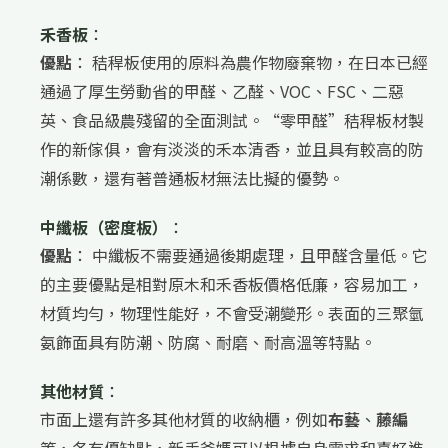
禾香板
：
優點
： 秸稈板使用的原料為農作物廢棄物，在日本已經
通過了厚生勞動省的甲醛、乙醛、VOC、FSC、二惡
英、食品級農殘留的全面測試。“零甲醛”秸稈板材製
作的新傢俱，會有淡淡的禾本清香，並且具有較高的防
潮係數，還有著普通板材無法比擬的優勢。
中纖板（密度板）
：
優點
： 中纖板不需要通過後期處理，且甲醛含量低。它
的主要優點是相對原木和禾香板價格低廉，容易加工，
材質均勻，物理性能好，不會受潮變形。表面的三聚氫
氨飾面具有防潮、防腐、耐磨、耐高溫等特點。
其他材質
：
市面上還有許多其他材質的收納櫃，例如
布藝
、
藤編