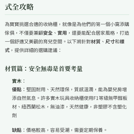
式全攻略
為寶寶挑選合適的收納櫃，就像是為他們的第一個小窩添購
傢俱，不僅要兼顧
安全
、
實用
，還要能配合居家風格，打造
一個舒適又美觀的育兒空間。以下將針對
材質
、
尺寸
和
樣
式
，提供詳細的選購建議：
材質篇：安全無毒是首要考量
實木
：
優點
：堅固耐用、天然環保，質感溫潤，能為嬰兒房增
添自然氣息。許多實木玩具收納櫃使用F1等級無甲醛板
材、紐西蘭松木，無油漆，天然健康，非塑膠不含塑化
劑
缺點
：價格較高，容易受潮，需要定期保養。