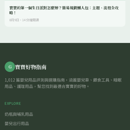
寶寶的第一個生日派對怎麼辦？簡易規劃懶人包：主題、流程全攻
略！
8月9日
·
14
分鐘閱讀
寶寶好物指南
G
1,012 篇嬰兒用品評測與選購指南，涵蓋嬰兒車、餵食工具、睡眠
用品、護理用品，幫您找到最適合寶寶的好物。
EXPLORE
奶瓶與哺乳用品
嬰兒出行用品