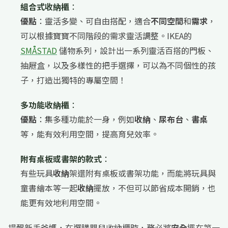
組合式收納櫃
：
優點
：靈活多變、可自由搭配，適合
不同空間
和
需求
，
可以根據寶寶不同階段的需求靈活調整。IKEA的
SMÅSTAD
儲物系列，設計出一系列靈活百搭的門板、
抽屜盒，以及多樣性的把手選擇，可以為不同個性的孩
子，打造出獨特的專屬空間！
多功能收納櫃
：
優點
：集多種功能於一身，例如
收納
、
尿布台
、
書桌
等，能有效利用空間，提高育兒效率。
附有桌板或書架的款式
：
有些玩具
收納
架還附有桌板或書架功能，而能將玩具與
童書繪本等一起
收納
擺放，不但可以節省成本開銷，也
能更有效地利用空間。
提醒新手爸媽，在選購嬰兒收納櫃時，務必將
安全
擺在第一