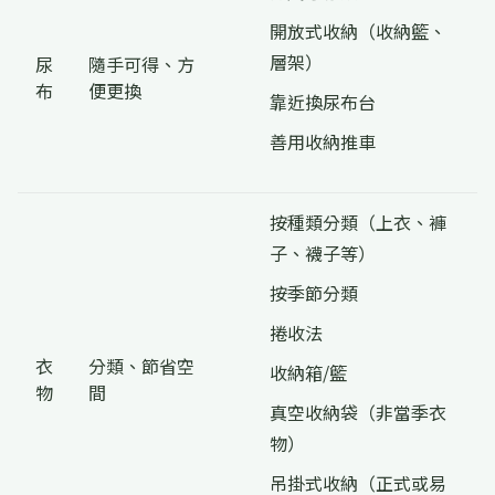
開放式收納（收納籃、
層架）
尿
隨手可得、方
布
便更換
靠近換尿布台
善用收納推車
按種類分類（上衣、褲
子、襪子等）
按季節分類
捲收法
衣
分類、節省空
收納箱/籃
物
間
真空收納袋（非當季衣
物）
吊掛式收納（正式或易