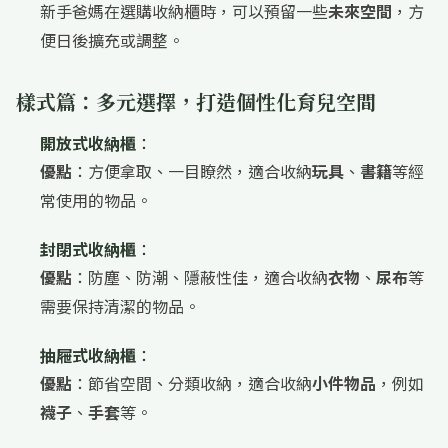
新手爸媽在選購收納櫃時，可以預留一些
未來空間
，方
便日後擴充或調整。
樣式篇：多元選擇，打造個性化育兒空間
開放式收納櫃
：
優點
：方便拿取、一目瞭然，適合收納
玩具
、
書籍
等經
常使用的物品。
封閉式收納櫃
：
優點
：防塵、防潮、隱蔽性佳，適合收納
衣物
、
尿布
等
需要保持清潔的物品。
抽屜式收納櫃
：
優點
：節省空間、分類收納，適合收納
小件物品
，例如
襪子
、
手套
等。