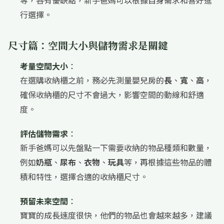
等，各有優缺點，新手爸媽可以根據自身需求和喜好進
行選擇。
尺寸篇：空間大小與儲物需求是關鍵
考量空間大小
：
在選購收納櫃之前，務必先測量嬰兒房的
長
、
寬
、
高
，
確保收納櫃的尺寸不會過大，影響空間的動線和舒適
度。
評估儲物需求
：
新手爸媽可以先盤點一下需要收納的物品種類和數量，
例如
奶瓶
、
尿布
、
衣物
、
玩具
等，再根據這些物品的體
積和特性，選擇合適的收納櫃尺寸。
預留未來空間
：
寶寶的成長速度很快，他們的物品也會越來越多，建議