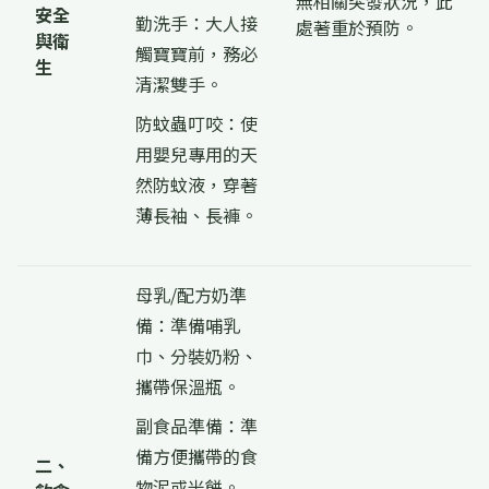
無相關突發狀況，此
安全
勤洗手：大人接
處著重於預防。
與衛
觸寶寶前，務必
生
清潔雙手。
防蚊蟲叮咬：使
用嬰兒專用的天
然防蚊液，穿著
薄長袖、長褲。
母乳/配方奶準
備：準備哺乳
巾、分裝奶粉、
攜帶保溫瓶。
副食品準備：準
備方便攜帶的食
二、
物泥或米餅。