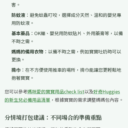
害。
防蚊液
：避免蚊蟲叮咬，選擇成分天然、溫和的嬰兒專
用防蚊液。
基本藥品
：OK繃、嬰兒用防蚊貼片、外用藥膏等，以備
不時之需。
媽媽的備用衣物
：以備不時之需，例如寶寶吐奶時可以
更換。
揹巾
：在不方便使用推車的場所，揹巾能讓您更輕鬆地
抱著寶寶。
您可以參考
媽咪愛的寶寶用品check list
以及
好奇Huggies
的新生兒必備用品清單
，根據寶寶的需求調整媽媽包內容。
分情境打包建議：不同場合的準備重點