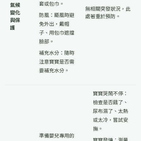
套或包巾。
氣候
無相關突發狀況，此
變化
防風：颳風時避
處著重於預防。
與保
免外出，戴帽
護
子、用包巾遮擋
臉部。
補充水分：隨時
注意寶寶是否需
要補充水分。
寶寶哭鬧不停：
檢查是否餓了、
尿布濕了、太熱
或太冷，嘗試安
撫。
準備嬰兒專用的
寶寶發燒：測量