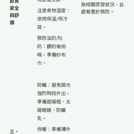
飲食
無相關突發狀況，此
安全
注意食物溫度：
處著重於預防。
與舒
使用保溫/保冷
適
袋。
預防溢奶/吐
奶：餵奶後拍
嗝，準備紗布
巾。
防曬：避免陽光
強烈時段外出，
準備遮陽帽、太
陽眼鏡、防曬
乳。
保暖：準備薄外
三、