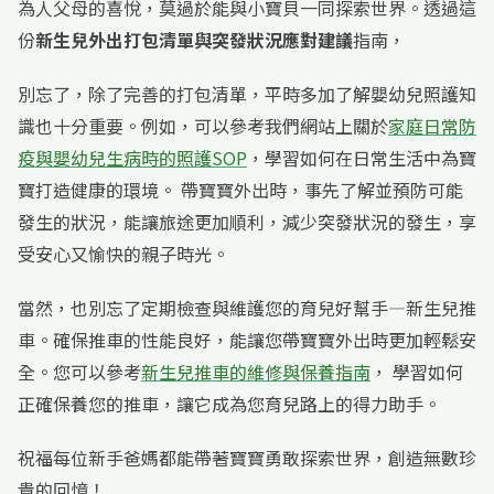
為人父母的喜悅，莫過於能與小寶貝一同探索世界。透過這
份
新生兒外出打包清單與突發狀況應對建議
指南，
別忘了，除了完善的打包清單，平時多加了解嬰幼兒照護知
識也十分重要。例如，可以參考我們網站上關於
家庭日常防
疫與嬰幼兒生病時的照護SOP
，學習如何在日常生活中為寶
寶打造健康的環境。 帶寶寶外出時，事先了解並預防可能
發生的狀況，能讓旅途更加順利，減少突發狀況的發生，享
受安心又愉快的親子時光。
當然，也別忘了定期檢查與維護您的育兒好幫手—新生兒推
車。確保推車的性能良好，能讓您帶寶寶外出時更加輕鬆安
全。您可以參考
新生兒推車的維修與保養指南
， 學習如何
正確保養您的推車，讓它成為您育兒路上的得力助手。
祝福每位新手爸媽都能帶著寶寶勇敢探索世界，創造無數珍
貴的回憶！