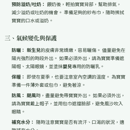
預防溢奶/吐奶：
餵奶後，輕拍寶寶背部，幫助排氣，
減少溢奶或吐奶的機會。 準備足夠的紗布巾，隨時擦拭
寶寶的口水或溢奶。
三、氣候變化與保護
防曬：
新生兒
的皮膚非常嬌嫩，容易曬傷。 儘量避免在
陽光強烈的時段外出。 如果必須外出，請為寶寶準備遮
陽帽、太陽眼鏡，並塗抹
嬰兒
專用的防曬乳。
保暖：
即使在夏季，也要注意室內空調的溫度。 為寶寶
準備一件薄外套或包巾，避免著涼。
防風：
颳風
時，盡量避免帶寶寶外出。 如果必須外出，
請為寶寶戴上帽子，並用包巾遮擋臉部，避免風沙吹入
眼睛。
補充水分：
隨時注意寶寶是否有流汗、口渴的狀況，適