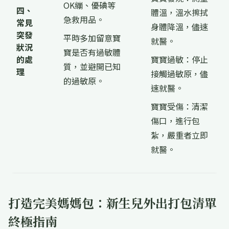
OK繃、優碘等
四、
體溫，溫水擦拭
急救用品。
常見
身體降溫，儘速
突發
平時多加留意寶
就醫。
狀況
寶是否有過敏體
的處
寶寶過敏：停止
質，並避開已知
理
接觸過敏原，儘
的過敏原。
速就醫。
寶寶受傷：清潔
傷口，進行包
紮，嚴重者立即
就醫。
打造完美媽媽包：新生兒外出打包清單
終極指南