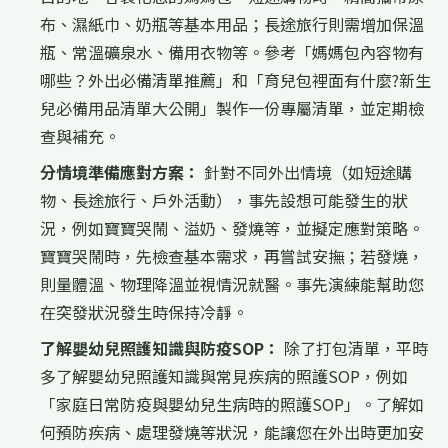
布、濕紙巾、奶瓶等基本用品；長途旅行則需增加保溫
瓶、常溫礦泉水、備用衣物等。參考「媽媽包內容物有
哪些？外出必備清單推薦」和「育兒包裡面有什麼?新生
兒必備用品清單大公開」製作一份專屬清單，並定期檢
查與補充。
分情境準備應對方案：
針對不同外出情境（如短途購
物、長途旅行、戶外活動），事先設想可能發生的狀
況，例如寶寶哭鬧、溢奶、發燒等，並擬定應對策略。
寶寶哭鬧時，先檢查基本需求，再嘗試安撫；若發燒，
則量體溫、物理降溫並視情況就醫。事先演練能幫助您
在突發狀況發生時保持冷靜。
了解嬰幼兒照護知識與防疫SOP：
除了打包清單，平時
多了解嬰幼兒照護知識與常見疾病的照護SOP，例如
「家庭日常防疫與嬰幼兒生病時的照護SOP」。了解如
何預防疾病、處理發燒等狀況，能讓您在外出時更加安