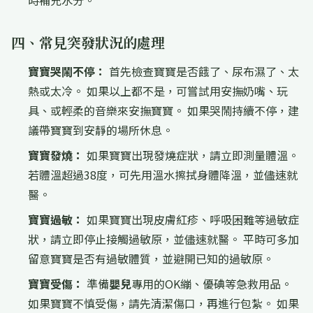
時補充水分。
四、常見突發狀況的處理
寶寶哭鬧不停：
首先檢查寶寶是否餓了、尿布濕了、太
熱或太冷。 如果以上都不是，可嘗試用安撫奶嘴、玩
具、或輕柔的音樂來安撫寶寶。 如果哭鬧持續不停，建
議帶寶寶到安靜的場所休息。
寶寶發燒：
如果寶寶出現發燒症狀，請立即測量體溫。
若體溫超過38度，可先用溫水擦拭身體降溫，並儘速就
醫。
寶寶過敏：
如果寶寶出現皮膚紅疹、呼吸困難等過敏症
狀，請立即停止接觸過敏原，並儘速就醫。 平時可多加
留意寶寶是否有過敏體質，並避開已知的過敏原。
寶寶受傷：
準備
嬰兒
專用的OK繃、優碘等急救用品。
如果寶寶不慎受傷，請先清潔傷口，再進行包紮。 如果