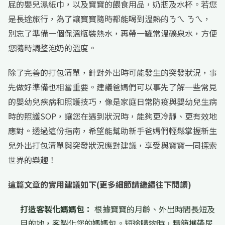
屁的嬰兒濕紙巾，以及寶寶的餵食用品，奶瓶及水杯。若您
是長途旅行，為了讓寶寶隨時都能喝到溫熱的ㄋㄟ ㄋㄟ，
別忘了準備一個保溫瓶裝熱水，再帶一罐常溫礦泉水，方便
您隨時調整泡奶的溫度。
除了完善的打包清單，針對外出時可能發生的突發狀況，事
先做好準備也相當重要。建議爸媽們可以事先了解一些常見
的嬰幼兒疾病和照護技巧，像是家庭日常防疫與嬰幼兒生病
時的照護SOP，讓您在遇到狀況時，能夠更冷靜、更有效地
應對。透過這份指南，希望能幫助新手爸媽們輕鬆掌握新生
兒外出打包清單與突發狀況應對建議，享受與寶寶一同探索
世界的樂趣！
這篇文章的實用建議如下(更多細節請繼續往下閱讀)
打造客製化媽媽包：
根據寶寶的月齡、外出時間長短及
目的地，客製化您的媽媽包。短途購物時，精簡攜帶尿