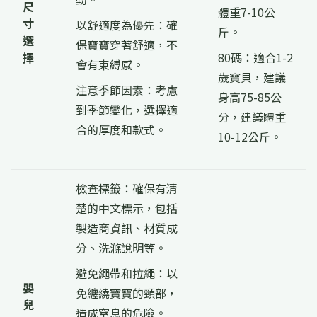
尺
體重7-10公
寸
以舒適度為優先：確
斤。
選
保寶寶穿著舒適，不
擇
80碼：適合1-2
會有束縛感。
歲寶貝，建議
注意季節因素：考慮
身高75-85公
到季節變化，選擇適
分，建議體重
合的厚度和款式。
10-12公斤。
檢查標籤：確保有清
楚的中文標示，包括
製造商資訊、材質成
分、洗滌說明等。
避免繩帶和拉繩：以
嬰
免纏繞寶寶的頸部，
兒
造成窒息的危險。