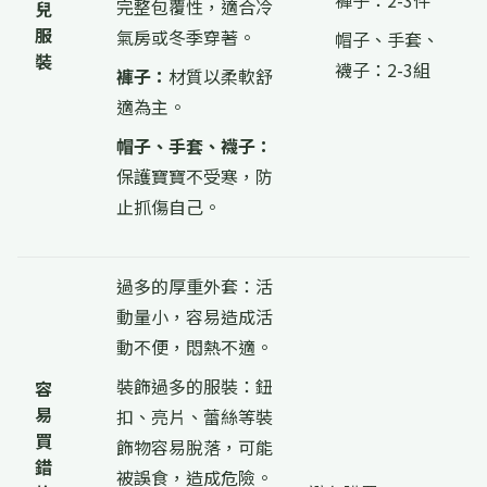
褲子：2-3件
完整包覆性，適合冷
兒
服
氣房或冬季穿著。
帽子、手套、
裝
襪子：2-3組
褲子：
材質以柔軟舒
適為主。
帽子、手套、襪子：
保護寶寶不受寒，防
止抓傷自己。
過多的厚重外套：活
動量小，容易造成活
動不便，悶熱不適。
裝飾過多的服裝：鈕
容
易
扣、亮片、蕾絲等裝
買
飾物容易脫落，可能
錯
被誤食，造成危險。