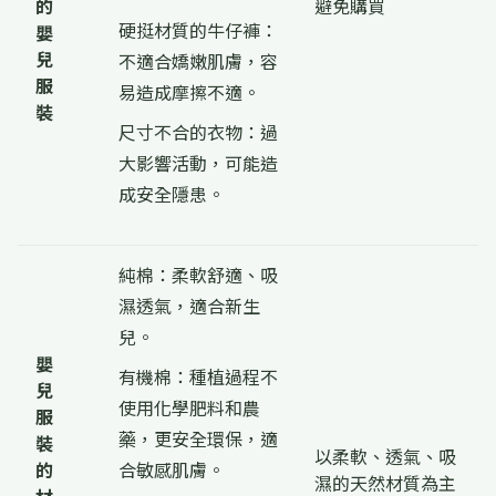
的
避免購買
硬挺材質的牛仔褲：
嬰
兒
不適合嬌嫩肌膚，容
服
易造成摩擦不適。
裝
尺寸不合的衣物：過
大影響活動，可能造
成安全隱患。
純棉：柔軟舒適、吸
濕透氣，適合新生
兒。
嬰
有機棉：種植過程不
兒
使用化學肥料和農
服
藥，更安全環保，適
裝
以柔軟、透氣、吸
的
合敏感肌膚。
濕的天然材質為主