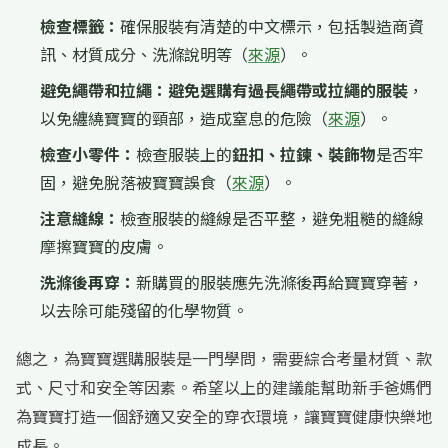
檢查標籤：
確保服裝有清楚的中文標示，包括製造商資
訊、材質成分、洗滌說明等（
來源
）。
避免繩帶和拉繩：
避免選購有過長繩帶或拉繩的服裝
，
以免纏繞寶寶的頸部，造成窒息的危險（
來源
）。
檢查小零件：
檢查服裝上的
鈕扣、拉鍊、裝飾物
是否牢
固，避免脫落被寶寶誤食（
來源
）。
注意縫線：
檢查服裝的縫線是否平整，避免粗糙的縫線
摩擦寶寶的皮膚。
洗滌後再穿：
新購買的服裝應先洗滌後再給寶寶穿著，
以去除可能殘留的化學物質。
總之，為寶寶選購服裝是一門學問，需要綜合考量材質、款
式、尺寸和安全等因素。希望以上的建議能幫助新手爸媽們
為寶寶打造一個舒適又安全的穿衣環境，讓寶寶健康快樂地
成長。