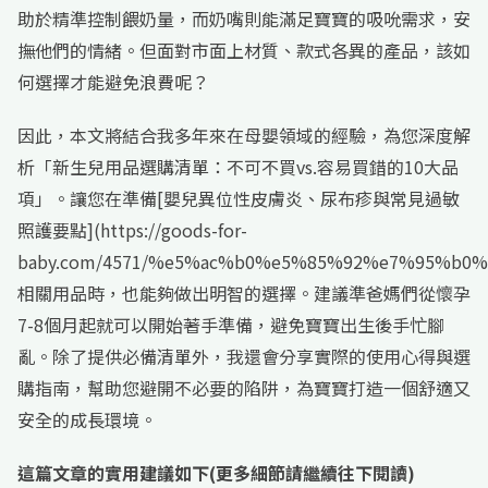
助於精準控制餵奶量，而奶嘴則能滿足寶寶的吸吮需求，安
撫他們的情緒。但面對市面上材質、款式各異的產品，該如
何選擇才能避免浪費呢？
因此，本文將結合我多年來在母嬰領域的經驗，為您深度解
析「新生兒用品選購清單：不可不買vs.容易買錯的10大品
項」。讓您在準備[嬰兒異位性皮膚炎、尿布疹與常見過敏
照護要點](https://goods-for-
baby.com/4571/%e5%ac%b0%e5%85%92%e7%95%b
相關用品時，也能夠做出明智的選擇。建議準爸媽們從懷孕
7-8個月起就可以開始著手準備，避免寶寶出生後手忙腳
亂。除了提供必備清單外，我還會分享實際的使用心得與選
購指南，幫助您避開不必要的陷阱，為寶寶打造一個舒適又
安全的成長環境。
這篇文章的實用建議如下(更多細節請繼續往下閱讀)