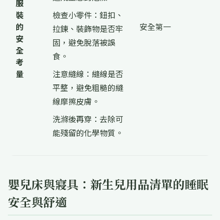
服
裝
檢查小零件：鈕扣、
的
安全第一
拉鍊、裝飾物是否牢
安
固，避免脫落被誤
全
食。
考
量
注意縫線：縫線是否
平整，避免粗糙的縫
線摩擦皮膚。
洗滌後再穿：去除可
能殘留的化學物質。
嬰兒床與寢具：新生兒用品清單的睡眠
安全與舒適