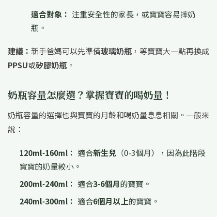
適合對象：
注重安全性的家長，或寶寶容易摔奶
瓶。
建議：
新手爸媽可以先準備
玻璃奶瓶
，等寶寶大一點再換成
PPSU
或
矽膠奶瓶
。
奶瓶容量怎麼選？掌握寶寶的喝奶量！
奶瓶容量的選擇也與寶寶的月齡和喝奶量息息相關。一般來
說：
120ml-160ml：
適合
新生兒
（0-3個月），因為此階段
寶寶的奶量較小。
200ml-240ml：
適合
3-6個月
的寶寶。
240ml-300ml：
適合
6個月以上
的寶寶。