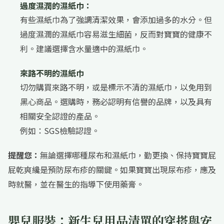
過度濕潤的濕紙巾：
有些濕紙巾為了強調清潔效果，會添加過多的水分。但
過度濕潤的濕紙巾容易滋生細菌，反而對寶寶的健康不
利。建議選擇含水量適中的濕紙巾。
來路不明的濕紙巾
切勿購買來路不明，或是標示不清的濕紙巾，以免用到
黑心商品。選購時，務必認明有信譽的品牌，以及具有
相關安全認證的產品。
例如：SGS檢驗認證。
提醒您：
無論選擇哪種尿布和濕紙巾，勤更換、保持寶寶屁
屁乾爽纔是預防尿布疹的關鍵。如果寶寶出現尿布疹，應及
時就醫，並在醫生的指導下使用藥膏。
嬰兒服裝：新生兒用品清單的穿搭與安