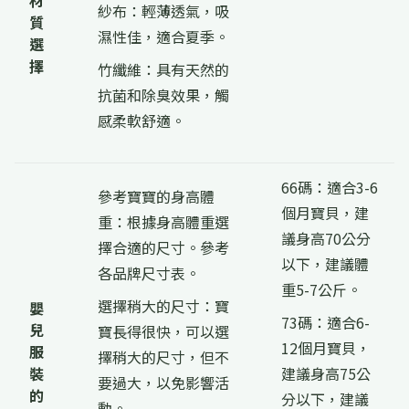
材
紗布：輕薄透氣，吸
質
濕性佳，適合夏季。
選
擇
竹纖維：具有天然的
抗菌和除臭效果，觸
感柔軟舒適。
66碼：適合3-6
參考寶寶的身高體
個月寶貝，建
重：根據身高體重選
議身高70公分
擇合適的尺寸。參考
以下，建議體
各品牌尺寸表。
重5-7公斤。
選擇稍大的尺寸：寶
嬰
73碼：適合6-
兒
寶長得很快，可以選
12個月寶貝，
服
擇稍大的尺寸，但不
裝
建議身高75公
要過大，以免影響活
的
分以下，建議
動。