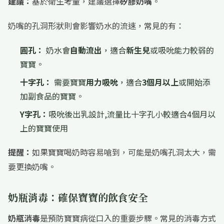
建議：
基於衛生考量，建議選擇
矽膠奶嘴
。
奶嘴的孔洞形狀則會影響奶水的流速，常見的有：
圓孔：
奶水會
自動流出
，適合
新生兒
或吸吮能力較弱的
寶寶。
十字孔：
需要寶寶
用力吸吮
，適合
3個月以上
或開始添
加副食品的寶寶。
Y字孔：
吸吮後出乳設計,流量比十字孔小較適合4個月以
上的寶寶使用
提醒：
如果寶寶喝奶時容易嗆到，可能是奶嘴孔洞太大，需
要更換奶嘴。
奶瓶消毒：確保寶寶的飲食安全
奶瓶消毒
是預防寶寶病從口入的重要步驟。常見的消毒方式