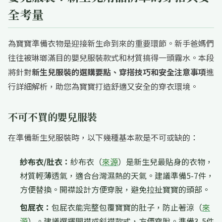
全考量
為寶寶準備衣物是迎接新生命到來的重要環節。新手爸媽們
往往被琳瑯滿目的嬰兒服裝款式和材質搞得一頭霧水。本段
將針對
新生兒服裝的選購要點、穿搭技巧和安全注意事項
進
行詳細解析，助您為寶寶打造舒適又安全的穿衣環境。
不可不買的嬰兒服裝
在準備新生兒服裝時，以下幾種基本款是不可或缺的：
紗布衣/肚衣：
紗布衣（
來源
）是新生兒最貼身的衣物，
材質輕薄透氣，適合台灣濕熱的天氣。建議準備5-7件，
方便替換。開襟設計方便穿脫，避免拉扯寶寶的頭部。
包屁衣：
包屁衣能完整包覆寶寶的肚子，防止著涼（
來
源
）。建議選擇開襟或斜襟款式，方便穿脫。準備3-5件