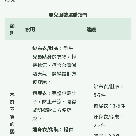
嬰兒服裝選購指南
類
說明
建議
別
紗布衣/肚衣：
新生
兒最貼身的衣物，輕
薄透氣，適合台灣濕
熱天氣。開襟設計方
便穿脫。
紗布衣/肚衣：
包屁衣：
完整包覆肚
不
5-7件
子，防止著涼。開襟
可
包屁衣：3-5件
不
或斜襟款式方便穿
買
連身衣/兔裝：
脫。
的
2-3件
連身衣/兔裝：
提供
嬰