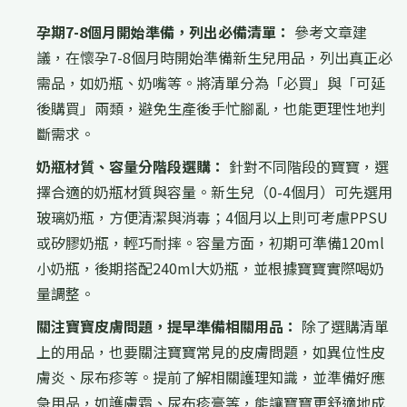
孕期7-8個月開始準備，列出必備清單：
參考文章建
議，在懷孕7-8個月時開始準備新生兒用品，列出真正必
需品，如奶瓶、奶嘴等。將清單分為「必買」與「可延
後購買」兩類，避免生產後手忙腳亂，也能更理性地判
斷需求。
奶瓶材質、容量分階段選購：
針對不同階段的寶寶，選
擇合適的奶瓶材質與容量。新生兒（0-4個月）可先選用
玻璃奶瓶，方便清潔與消毒；4個月以上則可考慮PPSU
或矽膠奶瓶，輕巧耐摔。容量方面，初期可準備120ml
小奶瓶，後期搭配240ml大奶瓶，並根據寶寶實際喝奶
量調整。
關注寶寶皮膚問題，提早準備相關用品：
除了選購清單
上的用品，也要關注寶寶常見的皮膚問題，如異位性皮
膚炎、尿布疹等。提前了解相關護理知識，並準備好應
急用品，如護膚霜、尿布疹膏等，能讓寶寶更舒適地成