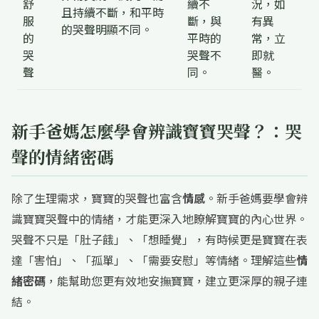
舒
續不
況，如
且持續不斷，和平時
服
斷，與
有異
的哭聲明顯不同。
的
平時的
常，立
哭
哭聲不
即就
聲
同。
醫。
新手爸媽怎麼學會辨識寶寶哭聲？：哭
聲的情緒密碼
除了生理需求，寶寶的哭聲也富含
情感
。新手爸媽要學會辨
識寶寶哭聲中的情緒，才能更深入地瞭解寶寶的內心世界。
哭聲不只是「肚子餓」、「想睡覺」，有時候更是寶寶在表
達「害怕」、「孤單」、「需要安慰」等情緒。理解這些
情
緒密碼
，能幫助您更有效地安撫寶寶，建立更深厚的親子連
結。