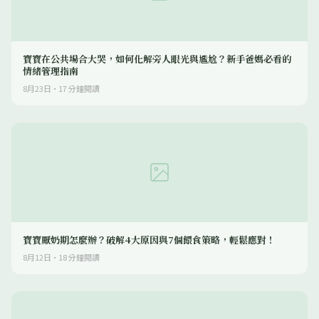
寶寶在公共場合大哭，如何化解旁人眼光與尷尬？新手爸媽必看的
情緒管理指南
8月23日
·
17
分鐘閱讀
寶寶厭奶期怎麼辦？破解4大原因與7個餵食策略，輕鬆應對！
8月12日
·
18
分鐘閱讀