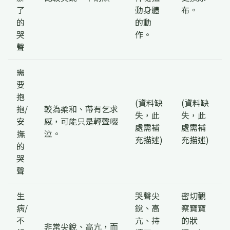
了
動身體
布。
的
的動
哭
作。
聲
需
要
抱
(資料缺
(資料缺
抱/
較為柔和、帶有乞求
失，此
失，此
安
感，可能只是輕聲啜
處需補
處需補
撫
泣。
充描述)
充描述)
的
哭
聲
生
哭聲尖
密切觀
病/
銳、高
察寶寶
不
亢、持
的狀
非常尖銳、高亢，而