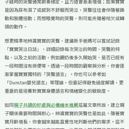
子餓時的哭聲通常節奏穩定，且力道會漸漸增強；如果寶寶
是因為尿布濕了或感到不舒服而哭泣，哭聲往往會伴隨著躁
動和肢體扭動；而想睡覺時的哭聲，則可能夾雜著哈欠或轉
頭的動作。
想更精準地辨識寶寶的哭聲，建議新手爸媽可以嘗試記錄
「寶寶哭泣日誌」，詳細記錄每次哭泣的時間、哭聲的特
點，以及之前的活動，例如餵奶後多久開始哭、是否已經有
一段時間沒有排便等。透過一段時間的觀察與分析，你會逐
漸掌握寶寶獨特的「哭聲語言」。你也可以參考如
「Dunstan嬰兒語言」等理論，但要記得避免過度解讀，更
重要的是培養對寶寶身體語言和情緒變化的敏銳度。
如同
親子共讀的好處與必備繪本推薦
這篇文章所說，建立親
子關係需要時間與耐心，辨識寶寶的哭聲也是如此。隨著寶
寶月齡增長，你會越來越能直覺性地判斷他們的需求。這不