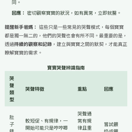
同。
回應：
密切觀察寶寶的狀況，如有異常，立即就醫。
提醒新手爸媽：
這些只是一些常見的哭聲模式，每個寶寶
都是獨一無二的，他們的哭聲也會有所不同。最重要的是，
透過
持續的觀察和記錄
，建立與寶寶之間的默契，才能真正
瞭解寶寶的需求。
寶寶哭聲辨識指南
哭
聲
哭聲特徵
重點
回應
類
型
哭聲通
肚
較短促、有規律，一
常有規
子
嘗試餵
開始可能只是哼哼唧
律且重
餓
奶或餵