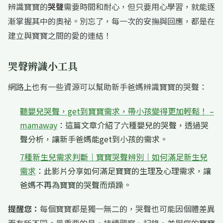
辨識寶寶的
哭聲
需要時間和耐心，但只要用心學習，就能逐
漸掌握其中的奧祕。別忘了，每一次的安撫與回應，都是在
建立與寶寶之間的愛的連結！
哭聲辨識小工具
網路上也有一些資源可以幫助新手爸媽辨識寶寶的哭聲：
聽嬰兒哭聲，get到寶寶需求，帶小孩變得更加輕鬆！ –
mamaway
：這篇文章介紹了六種嬰兒的哭聲，透過哭
聲分析，讓新手爸媽能get到小孩的需求。
7種新生兒需求判斷｜寶寶哭聲辨別｜如何滿足新生兒
需求
：此影片分享如何滿足寶寶的生理及心理需求，讓
爸媽不再為寶寶的哭聲而煩躁。
提醒您：
每個寶寶都是獨一無二的，哭聲也可能因個體差異