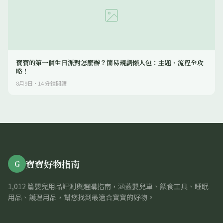
寶寶的第一個生日派對怎麼辦？簡易規劃懶人包：主題、流程全攻
略！
8月9日
·
14
分鐘閱讀
寶寶好物指南
G
1,012 篇嬰兒用品評測與選購指南，涵蓋嬰兒車、餵食工具、睡眠
用品、護理用品，幫您找到最適合寶寶的好物。