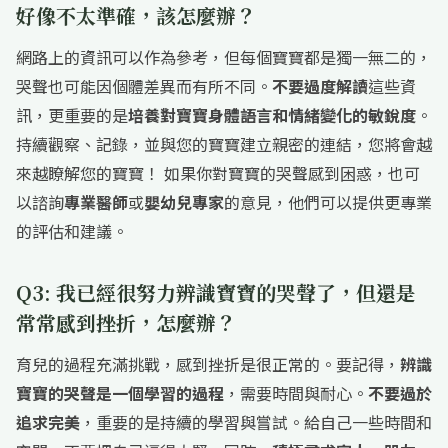
好像不太準確，該怎麼辦？
網路上的資訊可以作為參考，但每個寶寶都是獨一無二的，
哭聲也可能因個體差異而有所不同。
不要過度解讀
這些資
訊，更重要的是
培養對寶寶身體語言和情緒變化的敏銳度
。
持續觀察、記錄，並與您的寶寶建立親密的連結，您將會越
來越瞭解您的寶寶！ 如果你對寶寶的哭聲感到困惑，也可
以諮詢
專業醫師
或
嬰幼兒專家
的意見，他們可以提供更專業
的評估和建議。
Q3: 我已經很努力辨識寶寶的哭聲了，但還是
常常感到挫折，怎麼辦？
育兒的過程充滿挑戰，感到挫折是很正常的。要記得，
辨識
寶寶的哭聲是一個學習的過程
，需要時間與耐心。
不要過於
追求完美
，重要的是持續的學習與嘗試。給自己一些時間和