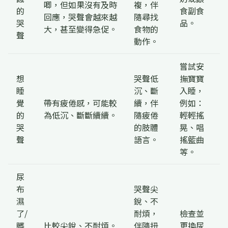
唧，但如果沒有及時
複，伴
的
食副食
回應，哭聲會越來越
隨尋找
哭
品。
大，甚至變得急促。
食物的
聲
動作。
嘗試安
想
哭聲低
撫寶寶
睡
沉、斷
入睡，
覺
帶有疲倦感，可能較
續，伴
例如：
的
為低沉、斷斷續續。
隨疲倦
輕輕搖
哭
的肢體
晃、唱
聲
語言。
搖籃曲
等。
尿
布
哭聲尖
濕
銳、不
了/
耐煩，
檢查並
髒
比較尖銳、不耐煩。
伴隨扭
更換尿