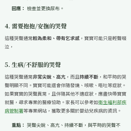
回應：
檢查並更換尿布。
4. 需要抱抱/安撫的哭聲
這種哭聲通常
較為柔和、帶有乞求感
，寶寶可能只是輕聲啜
泣，
5. 生病/不舒服的哭聲
這種哭聲通常
非常尖銳、高亢
，而且
持續不斷
，和平時的哭
聲明顯不同。寶寶可能還會伴隨發燒、咳嗽、嘔吐等症狀。
如果寶寶的哭聲異常，且伴隨其他不適症狀，應盡快帶寶寶
就醫，尋求專業的醫療協助。家長可以參考如
衛生福利部疾
病管制署
等專業網站，獲取更多關於嬰幼兒疾病的資訊。
重點：
哭聲尖銳、高亢、持續不斷，與平時的哭聲不