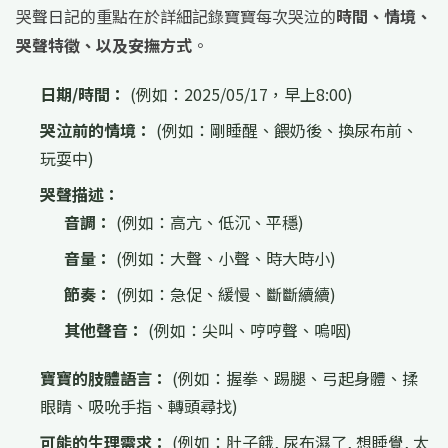
哭聲日記的重點在於詳細記錄寶寶每次哭泣的
時間、情境、
哭聲特徵、以及安撫方式
。
日期/時間：
(例如：2025/05/17，早上8:00)
哭泣前的情境：
(例如：剛睡醒、餵奶後、換尿布前、
玩耍中)
哭聲描述：
音調：
(例如：高亢、低沉、平穩)
音量：
(例如：大聲、小聲、時大時小)
節奏：
(例如：急促、緩慢、斷斷續續)
其他聲音：
(例如：尖叫、哼哼聲、嗚咽)
寶寶的肢體語言：
(例如：握拳、踢腿、弓起身體、揉
眼睛、吸吮手指、轉頭尋找)
可能的生理需求：
(例如：肚子餓, 尿布濕了, 想睡覺, 太