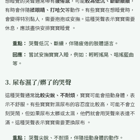
想睡覺的哭聲通常帶有
疲倦感
，可能
較為低沉、斷斷續續
，
有時會伴隨
揉眼睛、打哈欠
等動作。有些寶寶在想睡覺時，
會變得特別黏人，需要抱抱或安撫。這種哭聲表示寶寶需要
休息，應該盡快安排寶寶睡覺 。
重點：
哭聲低沉、斷續，伴隨疲倦的肢體語言。
回應：
嘗試安撫寶寶入睡，例如：輕輕搖晃、唱搖籃曲
等。
3. 尿布濕了/髒了的哭聲
這種哭聲通常
比較尖銳、不耐煩
，寶寶可能會扭動身體，表
示不舒服。有些寶寶對濕尿布的容忍度比較高，可能不會立
刻哭鬧，但如果尿布太髒或太濕，他們就會用哭聲來表達不
滿。這種哭聲表示寶寶需要更換尿布 。
重點：
哭聲尖銳、不耐煩，伴隨扭動身體的動作。