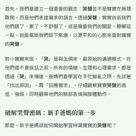
首先，我們要建立一個重要的觀念：
哭聲
並不是寶寶在無理
取鬧，而是他們表達需求的語言。透過
哭聲
，寶寶告訴我們
他們餓了、累了、不舒服了，或是需要我們的關愛。瞭解這
一點，就能幫助我們卸下焦慮，以更平和的心態來面對寶寶
的
哭聲
。
對小寶寶來說，「
哭
」是與生俱來、最原始的溝通模式。在
他們還不會說話之前，所有的情緒、生理和心理需求，都是
透過「
哭
」來傳達。爸媽們要學習在手忙腳亂之際，先試著
「找出原因」，再「回應需求」。仔細觀察寶寶
哭聲
的高
低、強弱，同時觀察他們的臉部表情與肢體動作。
破解哭聲密碼：新手爸媽的第一步
那麼，新手爸媽該如何開始學習辨識寶寶的
哭聲
呢？