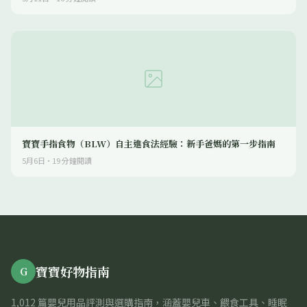
寶寶手指食物（BLW）自主進食法經驗：新手爸媽的第一步指南
5月6日
·
19
分鐘閱讀
寶寶好物指南
G
1,012 篇嬰兒用品評測與選購指南，涵蓋嬰兒車、餵食工具、睡眠