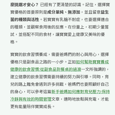
麼挑選才安心？
已經有了更清楚的認識。記住，選擇寶
寶優格的首要原則是
成分單純、無添加
，並且留意
益生
菌的種類與活性
。若寶寶有乳糖不耐症，也要選擇適合
的種類，並觀察食用後的反應。在份量上，初期少量嘗
試，並搭配不同的食材，讓寶寶愛上健康又美味的優
格。
寶寶的飲食習慣養成，需要爸媽們的耐心與用心，選擇
優格只是副食品之路的一小步。正如
如何幫助寶寶養成
健康的飲食習慣:從副食品到餐桌的過渡
一文所強調的，
建立健康的飲食習慣需要持續的努力與引導。同時，育
兒的路上難免會遇到許多挑戰，爸媽們也要照顧好自己
的身心，可以參考這篇
新手爸媽如何應對育兒壓力:保持
冷靜與有效的時間管理
文章，適時地放鬆與充電，才能
更有能量陪伴寶寶成長。