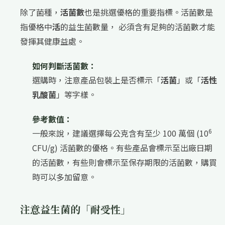
除了菌種，
活菌數
也是挑選優格的重要指標。活菌數是
指優格中
活
的益生菌數量， 必須含有足夠的活菌數才能
發揮其健康益處。
如何判斷活菌數：
選購時，注意產品包裝上是否標示「
活菌
」或「
活性
乳酸菌
」等字樣。
參考數值：
6
一般來說，建議選擇每公克含有至少 100 萬個 (10
CFU/g) 活菌數的優格。有些產品會標示至出廠日期
的活菌數，有些則會標示至保存期限的活菌數，購買
時可以多加留意。
注意益生菌的「耐受性」