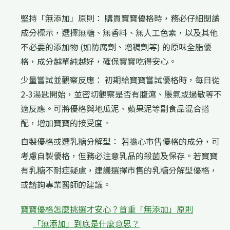
堅持「無添加」原則： 購買寶寶優格時，務必仔細閱讀
成分標示，選擇無糖、無香料、無人工色素，以及其他
不必要的添加物 (如防腐劑、增稠劑等) 的原味全脂優
格，成分越單純越好，確保寶寶吃得安心。
少量嘗試並觀察反應： 初期給寶寶嘗試優格時，每日從
2-3湯匙開始，並密切觀察是否有腹瀉、脹氣或過敏等不
適反應。可將優格與地瓜泥、蘋果泥等副食品混合搭
配，增加寶寶的接受度。
自製優格或選乳糖分解型： 若擔心市售優格的成分，可
考慮自製優格，但務必注意乳品的殺菌及保存。若寶寶
有乳糖不耐症疑慮，建議選擇市售的乳糖分解型優格，
或諮詢專業醫師的建議。
寶寶優格怎麼挑選才安心？首重「無添加」原則
「無添加」到底是什麼意思？