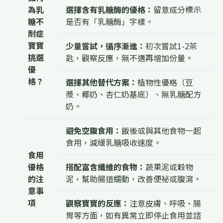
為乳
選擇含有乳糖酶的優格：
留意成分標示
糖不
是否有「乳糖酶」字樣。
耐症
寶寶
少量嘗試，循序漸進：
初次嘗試1-2茶
挑選
匙，觀察反應，無不適再增加份量。
優
格？
選擇其他替代方案：
植物性優格（豆
漿、椰奶、杏仁奶基底）、無乳糖配方
奶。
避免空腹食用：
飯後或與其他食物一起
食用，減緩乳糖吸收速度。
食用
優格
搭配富含纖維的食物：
蔬果泥或穀物
的注
泥，幫助腸道蠕動，改善便祕或腹瀉。
意事
項
觀察寶寶的反應：
注意皮膚、呼吸、腸
胃等方面，如有異常立即停止食用並諮