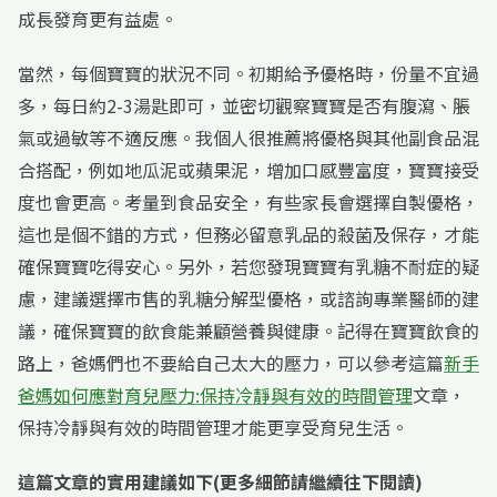
成長發育更有益處。
當然，每個寶寶的狀況不同。初期給予優格時，份量不宜過
多，每日約2-3湯匙即可，並密切觀察寶寶是否有腹瀉、脹
氣或過敏等不適反應。我個人很推薦將優格與其他副食品混
合搭配，例如地瓜泥或蘋果泥，增加口感豐富度，寶寶接受
度也會更高。考量到食品安全，有些家長會選擇自製優格，
這也是個不錯的方式，但務必留意乳品的殺菌及保存，才能
確保寶寶吃得安心。另外，若您發現寶寶有乳糖不耐症的疑
慮，建議選擇市售的乳糖分解型優格，或諮詢專業醫師的建
議，確保寶寶的飲食能兼顧營養與健康。記得在寶寶飲食的
路上，爸媽們也不要給自己太大的壓力，可以參考這篇
新手
爸媽如何應對育兒壓力:保持冷靜與有效的時間管理
文章，
保持冷靜與有效的時間管理才能更享受育兒生活。
這篇文章的實用建議如下(更多細節請繼續往下閱讀)