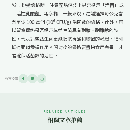
A3：挑選優格時，注意產品包裝上是否標示「
活菌
」或
「
活性乳酸菌
」等字樣。一般來說，建議選擇每公克含
6
有至少 100 萬個 (10
CFU/g) 活菌數的優格。此外，可
以留意優格是否標示其益生菌具有
耐酸、耐膽鹼
的特
性，代表這些益生菌更能抵抗胃酸和膽鹼的考驗，順利
抵達腸道發揮作用。開封後的優格要盡快食用完畢，才
能確保活菌數的活性。
分享文章
RELATED ARTICLES
相關文章推薦