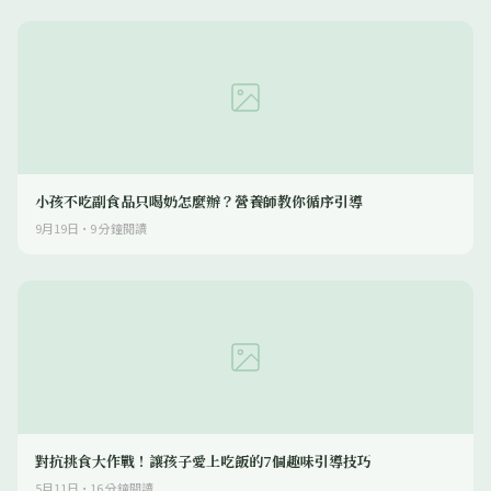
小孩不吃副食品只喝奶怎麼辦？營養師教你循序引導
9月19日
·
9
分鐘閱讀
對抗挑食大作戰！讓孩子愛上吃飯的7個趣味引導技巧
5月11日
·
16
分鐘閱讀