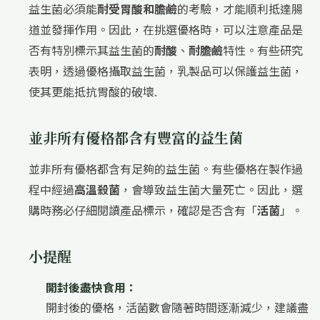
益生菌必須能
耐受胃酸和膽鹼
的考驗，才能順利抵達腸
道並發揮作用。因此，在挑選優格時，可以注意產品是
否有特別標示其益生菌的
耐酸
、
耐膽鹼
特性。有些研究
表明，透過優格攝取益生菌，乳製品可以保護益生菌，
使其更能抵抗胃酸的破壞.
並非所有優格都含有豐富的益生菌
並非所有優格都含有足夠的益生菌。有些優格在製作過
程中經過
高溫殺菌
，會導致益生菌大量死亡。因此，選
購時務必仔細閱讀產品標示，確認是否含有「
活菌
」。
小提醒
開封後盡快食用：
開封後的優格，活菌數會隨著時間逐漸減少，建議盡