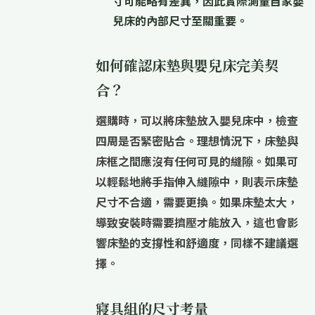
寸可能略有差異，因此
實際測量
自家嬰
兒床的內部尺寸至關重要。
如何確認床墊與嬰兒床完美契
合？
選購時，可以將床墊放入嬰兒床中，檢查
四周是否緊密貼合。理想情況下，床墊與
床框之間應
沒有任何可見的縫隙
。如果可
以輕鬆地將手指伸入縫隙中，則表示床墊
尺寸不合適，需要更換。如果床墊太大，
導致安裝時需要擠壓才能放入，這也會影
響床墊的支撐性和舒適度，同樣不建議選
擇。
寢具組的尺寸考量