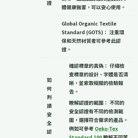
證
體健康無害，可以安心使用。
Global Organic Textile
Standard (GOTS)：
注重環
保和天然材質者可參考此認
證。
確認標章的真偽：
仔細檢
查標章的設計、字體是否清
如
晰，並索取相關的檢驗報
何
告。
判
瞭解認證的範圍：
不同的
讀
安全認證有不同的檢測範
安
圍，選擇符合需求的產品。
全
例如可參考
Oeko-Tex
認
Standard 100
瞭解不同等