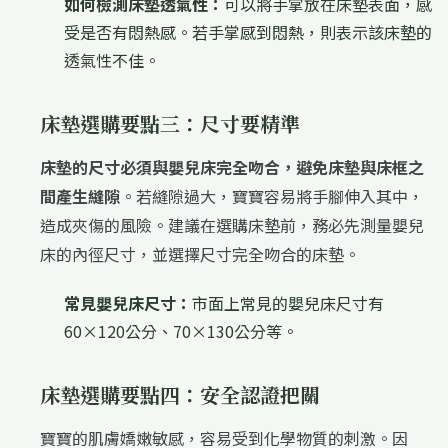
如何檢測床墊透氣性：
可以將手掌放在床墊表面，感
受是否有悶熱感。若手掌感到悶熱，則表示該床墊的
透氣性不佳。
床墊選購要點三：尺寸要精準
床墊的尺寸必須與嬰兒床完全吻合，避免床墊與床框之
間產生縫隙
。若縫隙過大，寶寶容易將手腳伸入其中，
造成夾傷的風險。建議在選購床墊前，務必先測量嬰兒
床的內徑尺寸，並選擇尺寸完全吻合的床墊。
常見嬰兒床尺寸：
市面上常見的嬰兒床尺寸有
60×120公分、70×130公分等。
床墊選購要點四：安全認證把關
寶寶的肌膚嬌嫩敏感，容易受到化學物質的刺激。因