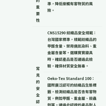
的
準，降低接觸有害物質的風
重
險。
要
性
CNS15290 紡織品安全規範：
台灣國家標準，規範紡織品的
甲醛含量、禁用偶氮染料、重
金屬含量等。選購寶寶寢具
時，確認產品是否通過此檢
驗，確保材質安全無毒。
常
見
Oeko-Tex Standard 100：
的
國際廣泛認可的紡織品生態標
安
籤，檢測紡織品是否含有害物
全
質，例如甲醛、重金屬、殺蟲
認
劑等。通過此認證的產品對人