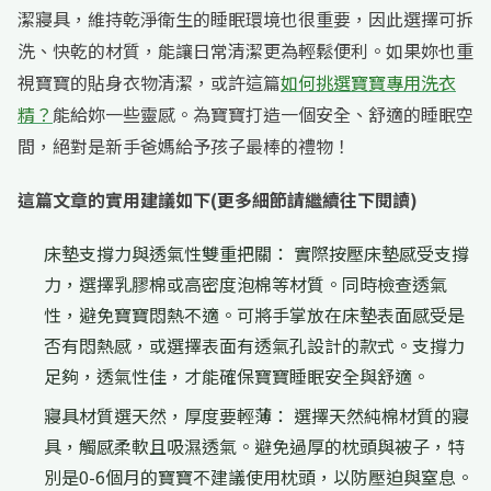
潔寢具，維持乾淨衛生的睡眠環境也很重要，因此選擇可拆
洗、快乾的材質，能讓日常清潔更為輕鬆便利。如果妳也重
視寶寶的貼身衣物清潔，或許這篇
如何挑選寶寶專用洗衣
精？
能給妳一些靈感。為寶寶打造一個安全、舒適的睡眠空
間，絕對是新手爸媽給予孩子最棒的禮物！
這篇文章的實用建議如下(更多細節請繼續往下閱讀)
床墊支撐力與透氣性雙重把關： 實際按壓床墊感受支撐
力，選擇乳膠棉或高密度泡棉等材質。同時檢查透氣
性，避免寶寶悶熱不適。可將手掌放在床墊表面感受是
否有悶熱感，或選擇表面有透氣孔設計的款式。支撐力
足夠，透氣性佳，才能確保寶寶睡眠安全與舒適。
寢具材質選天然，厚度要輕薄： 選擇天然純棉材質的寢
具，觸感柔軟且吸濕透氣。避免過厚的枕頭與被子，特
別是0-6個月的寶寶不建議使用枕頭，以防壓迫與窒息。