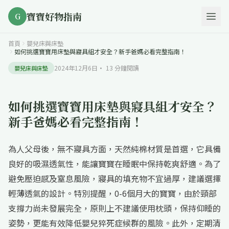
寶寶好物指南
G
首頁
嬰兒床與床墊
如何挑選寶寶用床墊與寢具組才安全？新手爸媽必看完整指南！
2024年12月6日
·
13
分鐘閱讀
嬰兒床與床墊
如何挑選寶寶用床墊與寢具組才安全？
新手爸媽必看完整指南！
為人父母後，無不寢具方面，天然純棉材質是首選，它具備
良好的吸濕透氣性，能讓寶寶在睡眠中保持乾爽舒適。為了
避免壓迫感及窒息風險，寢具的填充物不宜過厚，建議選擇
輕薄透氣的設計。特別提醒，0-6個月大的寶寶，由於頸部
支撐力尚未發展完全，原則上不建議使用枕頭，保持仰睡的
姿勢，更能有效降低嬰兒猝死症候群的風險。此外，定期清