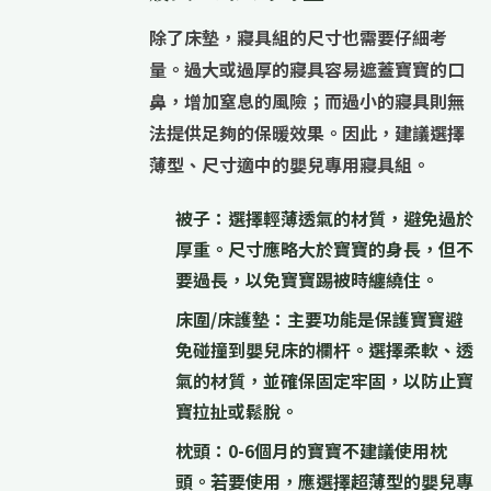
除了床墊，
寢具組的尺寸
也需要仔細考
量。過大或過厚的寢具容易遮蓋寶寶的口
鼻，增加窒息的風險；而過小的寢具則無
法提供足夠的保暖效果。因此，建議選擇
薄型、尺寸適中
的嬰兒專用寢具組。
被子：
選擇輕薄透氣的材質，避免過於
厚重。尺寸應略大於寶寶的身長，但不
要過長，以免寶寶踢被時纏繞住。
床圍/床護墊：
主要功能是保護寶寶避
免碰撞到嬰兒床的欄杆。選擇柔軟、透
氣的材質，並確保固定牢固，以防止寶
寶拉扯或鬆脫。
枕頭：
0-6個月的寶寶
不建議使用枕
頭
。若要使用，應選擇
超薄型
的嬰兒專