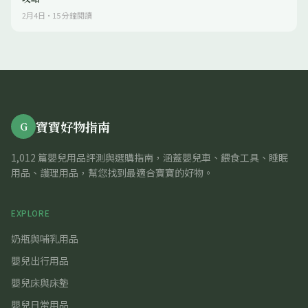
2月4日
·
15
分鐘閱讀
寶寶好物指南
G
1,012 篇嬰兒用品評測與選購指南，涵蓋嬰兒車、餵食工具、睡眠
用品、護理用品，幫您找到最適合寶寶的好物。
EXPLORE
奶瓶與哺乳用品
嬰兒出行用品
嬰兒床與床墊
嬰兒日常用品