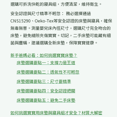
選購可拆洗快乾的寢具組，方便清潔，維持衛生。
安全認證與尺寸精準不輕忽： 務必選擇通過
CNS15290、Oeko-Tex等安全認證的床墊與寢具，確保
無毒無害。測量嬰兒床內徑尺寸，選購尺寸完全吻合的
床墊，避免縫隙夾傷寶寶。切記，二手床墊可能藏有細
菌與塵蟎，建議選購全新床墊，保障寶寶健康。
新手爸媽必看：如何挑選寶寶床墊？
床墊選購要點一：支撐力是王道
床墊選購要點二：透氣性不可輕忽
床墊選購要點三：尺寸要精準
床墊選購要點四：安全認證把關
床墊選購要點五：避免二手床墊
如何挑選寶寶用床墊與寢具組才安全？材質大解密