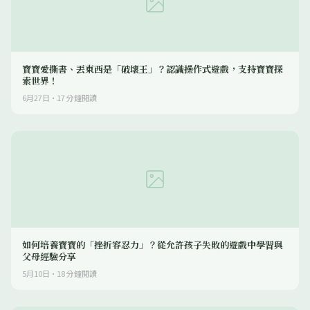
寶寶愛撕書、丟東西是「破壞王」？認識操作式遊戲，支持寶寶探
索世界！
6月27日
·
17
分鐘閱讀
如何培養寶寶的「挫折容忍力」？從允許孩子失敗的遊戲中學習與
父母經驗分享
5月10日
·
18
分鐘閱讀