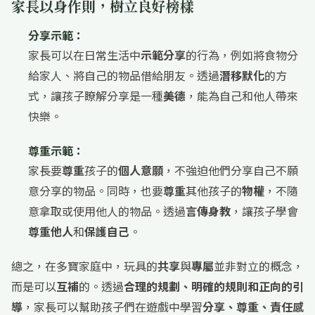
家長以身作則，樹立良好榜樣
分享示範：
家長可以在日常生活中
示範分享
的行為，例如將食物分
給家人、將自己的物品借給朋友。透過
潛移默化
的方
式，讓孩子瞭解分享是一種
美德
，能為自己和他人帶來
快樂。
尊重示範：
家長要
尊重
孩子的
個人意願
，不強迫他們分享自己不願
意分享的物品。同時，也要
尊重
其他孩子的
物權
，不隨
意拿取或使用他人的物品。透過
言傳身教
，讓孩子學會
尊重他人
和
保護自己
。
總之，在多寶家庭中，玩具的
共享
與
專屬
並非對立的概念，
而是可以
互補
的。透過
合理的規劃、明確的規則和正向的引
導
，家長可以幫助孩子們在遊戲中學習
分享、尊重、責任感