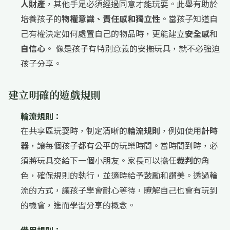
人財產
，其他手足必須經過同意才能玩耍。此舉有助於
培養孩子的
物權意識、責任感和獨立性
。當孩子知道自
己有權決定如何處置自己的物品時，更能建立
安全感
和
自信心
。 像是孩子有特別意義的安撫玩具，就不必強迫
孩子分享。
建立明確的遊戲規則
輪流規則：
在共享區玩耍時，制定清晰的
輪流規則
，例如使用
計時
器
，讓每個孩子都有公平的玩樂時間。當時間到時，必
須將玩具交給下一個小朋友。家長可以擔任
裁判
的角
色，確保規則的執行，並適時給予鼓勵和讚美。透過輪
流的方式，讓孩子學會耐心等待，瞭解自己也會有玩到
的機會，進而學習分享的概念。