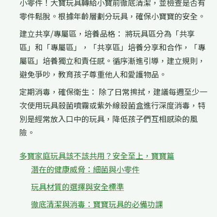
小零件！大寶玩具轉給小寶前徹底清潔，並檢查是否有
零件鬆脫。根據年齡層劃分玩具，確保小寶寶的安全。
建立共享/專屬區，培養品格： 將玩具區分為「共享
區」和「專屬區」，「共享區」培養分享和合作，「專
屬區」培養獨立和責任感。循序漸進引導，建立規則，
避免爭吵，教育孩子尊重他人和愛護物品。
定期消毒，確保衛生： 除了日常擦拭，建議每週至少一
次使用玩具殺菌噴霧或紫外線殺菌盒進行深度消毒，特
別是經常放入口中的玩具，降低孩子們互相感染的風
險。
多寶家庭玩具該不該共用？安全至上，寶寶篇
潛在的健康威脅：細菌與小零件
玩具材質的選擇與安全標準
徹底清潔與消毒：寶寶玩具的必備功課