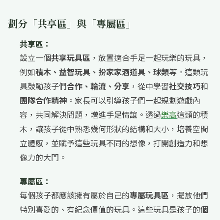
劃分「共享區」與「專屬區」
共享區：
設立一個
共享玩具區
，放置適合手足一起玩樂的玩具，
例如
積木、益智玩具、扮家家酒道具、球類
等。這類玩
具鼓勵孩子們
合作、輪流、分享
，從中學習
社交技巧
和
團隊合作精神
。家長可以引導孩子們一起規劃遊戲內
容，共同解決問題，增進手足情誼。透過
樂高
這類的積
木，讓孩子從中熟悉幾何形狀的結構和大小，培養空間
立體感，並賦予這些玩具不同的想像，打開創造力和想
像力的大門。
專屬區：
每個孩子都應該擁有屬於自己的
專屬玩具區
，擺放他們
特別喜愛的、有紀念價值的玩具。這些玩具是孩子的
個