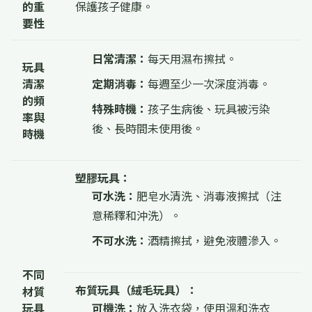
的重
保護孩子健康。
要性
日常清潔：
每天用濕布擦拭。
玩具
清潔
定期消毒：
每週至少一次深度消毒。
的頻
特殊時機：
孩子生病後、玩具被污染
率與
後、長時間未使用後。
時機
塑膠玩具：
可水洗：
肥皂水清洗、消毒液擦拭（注
意稀釋和沖洗）。
不可水洗：
酒精擦拭，避免液體滲入。
不同
布質玩具（絨毛玩具）：
材質
玩具
可機洗：
放入洗衣袋，使用溫和洗衣