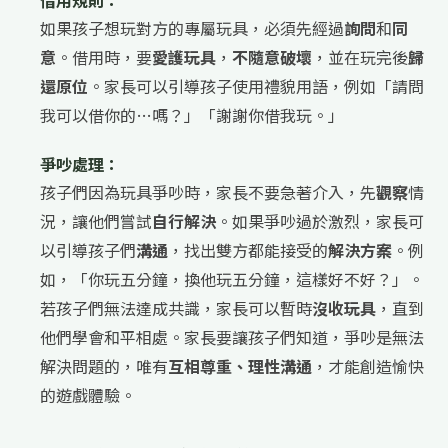
借用規則：
如果孩子想玩對方的專屬玩具，必須先經過
詢問
和
同
意
。借用時，要
愛護玩具
，
不隨意破壞
，並在玩完後
歸
還原位
。家長可以引導孩子使用禮貌用語，例如「請問
我可以借你的…嗎？」「謝謝你借我玩。」
爭吵處理：
孩子們因為玩具爭吵時，家長不要急著介入，先
觀察
情
況，讓他們嘗試
自行解決
。如果爭吵過於激烈，家長可
以引導孩子們
溝通
，找出雙方都能接受的
解決方案
。例
如，「你玩五分鐘，換他玩五分鐘，這樣好不好？」。
若孩子們無法達成共識，家長可以暫時
沒收玩具
，直到
他們學會和平相處。家長要讓孩子們知道，爭吵是無法
解決問題的，唯有
互相尊重、理性溝通
，才能創造愉快
的遊戲體驗。