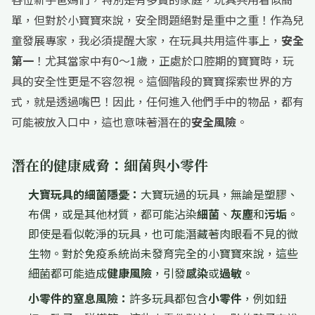
單，但對於小寶寶來說，安全問題絕對是重中之重！作為兒
童發展專家，我必須提醒大家，在玩具共用這件事上，
安全
第一
！尤其當家中有0～1歲，正處於口腔期的寶寶時，玩
具的安全性更是不容忽視。這個階段的寶寶探索世界的方
式，就是透過嘴巴！因此，任何進入他們手中的物品，都有
可能被放入口中，這也意味著潛在的
安全風險
。
潛在的健康威脅：細菌與小零件
大寶玩具的細菌隱憂：
大寶玩過的玩具，無論是塑膠、
布偶，或是其他材質，都可能沾染
細菌
、
灰塵
和
污垢
。
即使是看似乾淨的玩具，也可能潛藏著肉眼看不見的微
生物。對於免疫系統尚未發育完全的小寶寶來說，這些
細菌都可能造成
健康風險
，引發
感染
或
過敏
。
小零件的窒息風險：
許多玩具都包含
小零件
，例如鈕